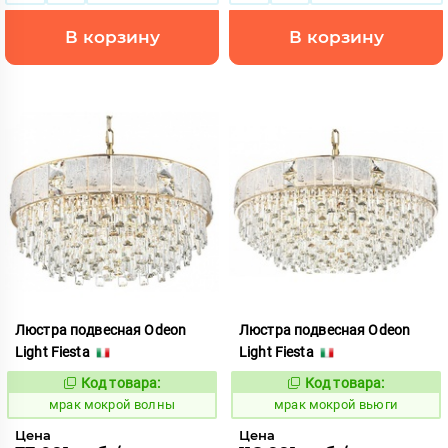
В корзину
В корзину
Люстра подвесная Odeon
Люстра подвесная Odeon
Light Fiesta
Light Fiesta
Код товара:
Код товара:
1054137
1054139
Код:
Код:
мрак мокрой волны
мрак мокрой вьюги
Цена
Цена