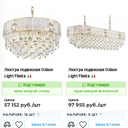
Люстра подвесная Odeon
Люстра подвесная Odeon
Light Fiesta
Light Fiesta
Код товара:
Код товара:
1054136
1054138
Код:
Код:
мрак мокрой сливы
мрак мокрой вселенной
Цена
Цена
57 152 руб./шт
97 955 руб./шт
НАЛИЧИЕ: 16 ШТ
НАЛИЧИЕ: 9 ШТ
Заказ в 1 клик
Заказ в 1 клик