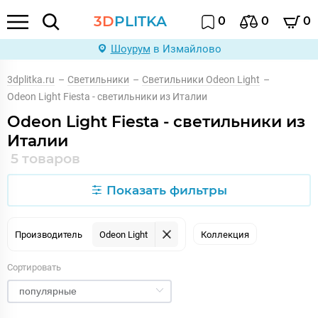
3D
PLITKA
0
0
0
Шоурум
в Измайлово
3dplitka.ru
–
Светильники
–
Светильники Odeon Light
–
Odeon Light Fiesta - светильники из Италии
Odeon Light Fiesta - светильники из
Италии
5 товаров
Показать фильтры
Производитель
Odeon Light
Коллекция
Сортировать