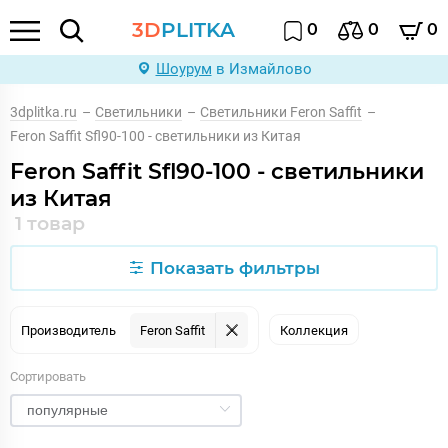
3D
PLITKA
0
0
0
Шоурум
в Измайлово
3dplitka.ru
–
Светильники
–
Светильники Feron Saffit
–
Feron Saffit Sfl90-100 - светильники из Китая
Feron Saffit Sfl90-100 - светильники
из Китая
1 товар
Показать фильтры
Производитель
Feron Saffit
Коллекция
Сортировать