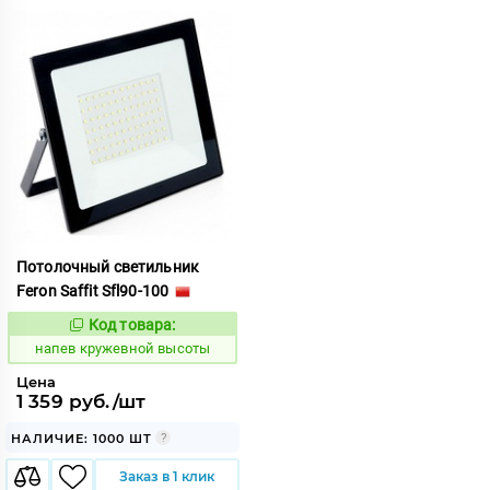
Потолочный светильник
Feron Saffit Sfl90-100
Код товара:
1083132
Код:
напев кружевной высоты
Цена
1 359 руб./шт
НАЛИЧИЕ: 1000 ШТ
Заказ в 1 клик