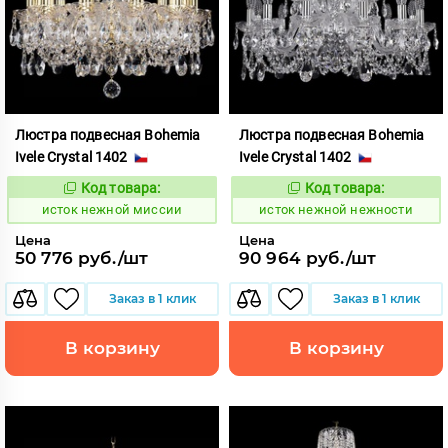
Люстра подвесная Bohemia
Люстра подвесная Bohemia
Ivele Crystal 1402
Ivele Crystal 1402
Код товара:
Код товара:
586177
586183
Код:
Код:
исток нежной миссии
исток нежной нежности
Цена
Цена
50 776 руб./шт
90 964 руб./шт
Заказ в 1 клик
Заказ в 1 клик
В корзину
В корзину