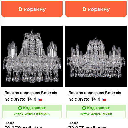
В корзину
В корзину
Люстра подвесная Bohemia
Люстра подвесная Bohemia
Ivele Crystal 1413
Ivele Crystal 1413
Код товара:
Код товара:
586317
586326
Код:
Код:
исток новой пальмы
исток новой пыли
Цена
Цена