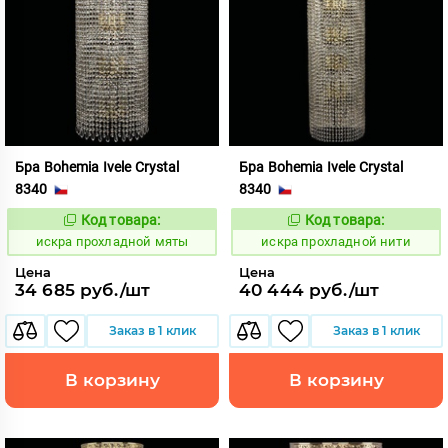
Бра Bohemia Ivele Crystal
Бра Bohemia Ivele Crystal
8340
8340
Код товара:
Код товара:
602931
602935
Код:
Код:
искра прохладной мяты
искра прохладной нити
Цена
Цена
34 685 руб./шт
40 444 руб./шт
Заказ в 1 клик
Заказ в 1 клик
В корзину
В корзину