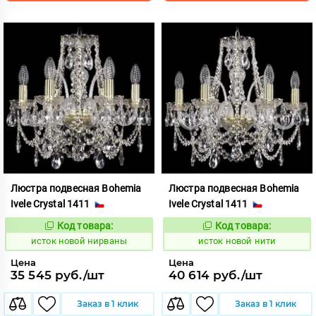
Люстра подвесная Bohemia
Люстра подвесная Bohemia
Ivele Crystal 1411
Ivele Crystal 1411
Код товара:
Код товара:
586309
586310
Код:
Код:
исток новой нирваны
исток новой нити
Цена
Цена
35 545 руб./шт
40 614 руб./шт
Заказ в 1 клик
Заказ в 1 клик