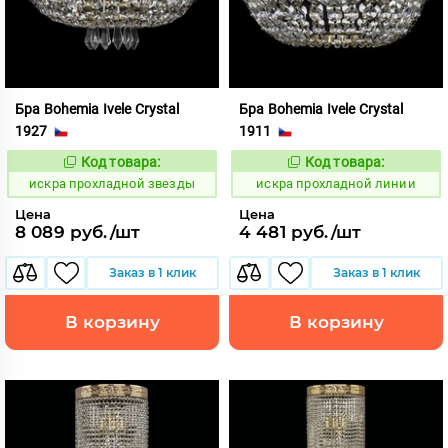
Бра Bohemia Ivele Crystal
Бра Bohemia Ivele Crystal
1927
1911
Код товара:
Код товара:
602904
602919
Код:
Код:
искра прохладной звезды
искра прохладной линии
Цена
Цена
8 089 руб./шт
4 481 руб./шт
Заказ в 1 клик
Заказ в 1 клик
В корзину
В корзину