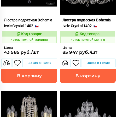
Люстра подвесная Bohemia
Люстра подвесная Bohemia
Ivele Crystal 1402
Ivele Crystal 1402
Код товара:
Код товара:
586171
586176
Код:
Код:
исток нежной малины
исток нежной мечты
Цена
Цена
43 585 руб./шт
85 947 руб./шт
Заказ в 1 клик
Заказ в 1 клик
В корзину
В корзину