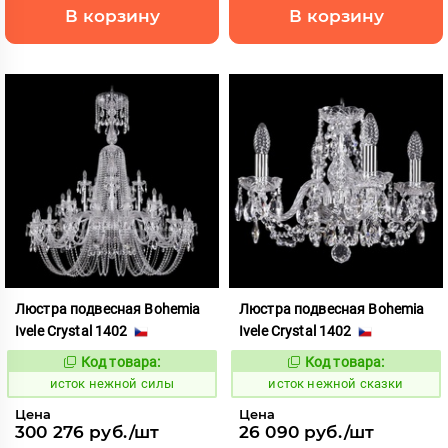
В корзину
В корзину
Люстра подвесная Bohemia
Люстра подвесная Bohemia
Ivele Crystal 1402
Ivele Crystal 1402
Код товара:
Код товара:
586213
586215
Код:
Код:
исток нежной силы
исток нежной сказки
Цена
Цена
300 276 руб./шт
26 090 руб./шт