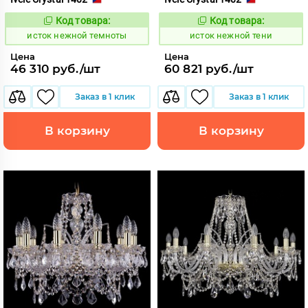
Код товара:
Код товара:
586227
586228
Код:
Код:
исток нежной темноты
исток нежной тени
Цена
Цена
46 310 руб./шт
60 821 руб./шт
Заказ в 1 клик
Заказ в 1 клик
В корзину
В корзину