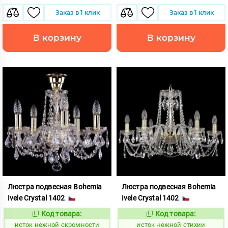
Заказ в 1 клик
Заказ в 1 клик
В корзину
В корзину
Люстра подвесная Bohemia
Люстра подвесная Bohemia
Ivele Crystal 1402
Ivele Crystal 1402
Код товара:
Код товара:
586218
586223
Код:
Код:
исток нежной скромности
исток нежной стихии