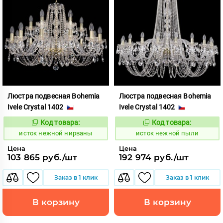
Люстра подвесная Bohemia
Люстра подвесная Bohemia
Ivele Crystal 1402
Ivele Crystal 1402
Код товара:
Код товара:
586184
586201
Код:
Код:
исток нежной нирваны
исток нежной пыли
Цена
Цена
103 865 руб./шт
192 974 руб./шт
Заказ в 1 клик
Заказ в 1 клик
В корзину
В корзину