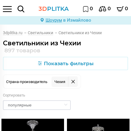
3D
PLITKA
0
0
0
Шоурум
в Измайлово
3dplitka.ru
–
Светильники
–
Светильники из Чехии
Светильники из Чехии
897 товаров
Показать фильтры
Страна-производитель
Чехия
Сортировать