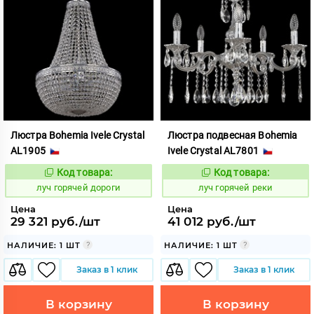
Люстра Bohemia Ivele Crystal
Люстра подвесная Bohemia
AL1905
Ivele Crystal AL7801
Код товара:
Код товара:
893272
893329
Код:
Код:
луч горячей дороги
луч горячей реки
Цена
Цена
29 321 руб./шт
41 012 руб./шт
НАЛИЧИЕ: 1 ШТ
НАЛИЧИЕ: 1 ШТ
Заказ в 1 клик
Заказ в 1 клик
В корзину
В корзину