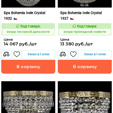
Бра Bohemia Ivele Crystal
Бра Bohemia Ivele Crystal
1932
1927
Код товара:
Код товара:
602871
602898
Код:
Код:
искра песчаной дальности
искра прохладной совести
Цена
Цена
14 067 руб./шт
13 380 руб./шт
Заказ в 1 клик
Заказ в 1 клик
В корзину
В корзину