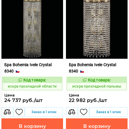
Бра Bohemia Ivele Crystal
Бра Bohemia Ivele Crystal
8340
8340
Код товара:
Код товара:
602938
602942
Код:
Код:
искра прохладной области
искра прохладной пальмы
Цена
Цена
24 737 руб./шт
22 982 руб./шт
Заказ в 1 клик
Заказ в 1 клик
В корзину
В корзину