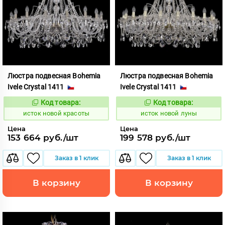
Люстра подвесная Bohemia
Люстра подвесная Bohemia
Ivele Crystal 1411
Ivele Crystal 1411
Код товара:
Код товара:
586290
586295
Код:
Код:
исток новой красоты
исток новой луны
Цена
Цена
153 664 руб./шт
199 578 руб./шт
Заказ в 1 клик
Заказ в 1 клик
В корзину
В корзину