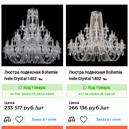
Люстра подвесная Bohemia
Люстра подвесная Bohemia
Ivele Crystal 1402
Ivele Crystal 1402
Код товара:
Код товара:
586205
586209
Код:
Код:
исток нежной реликвии
исток нежной свечи
Цена
Цена
233 517 руб./шт
266 136 руб./шт
Заказ в 1 клик
Заказ в 1 клик