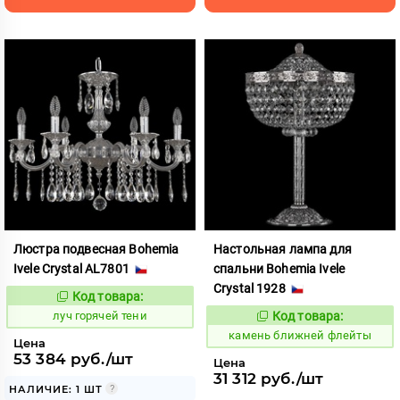
Люстра подвесная Bohemia
Настольная лампа для
Ivele Crystal AL7801
спальни Bohemia Ivele
Crystal 1928
Код товара:
893353
Код:
луч горячей тени
Код товара:
610116
Код:
камень ближней флейты
Цена
53 384 руб./шт
Цена
31 312 руб./шт
НАЛИЧИЕ: 1 ШТ