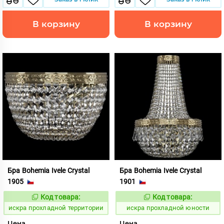
В корзину
В корзину
Бра Bohemia Ivele Crystal
Бра Bohemia Ivele Crystal
1905
1901
Код товара:
Код товара:
602979
602998
Код:
Код:
искра прохладной территории
искра прохладной юности
Цена
Цена