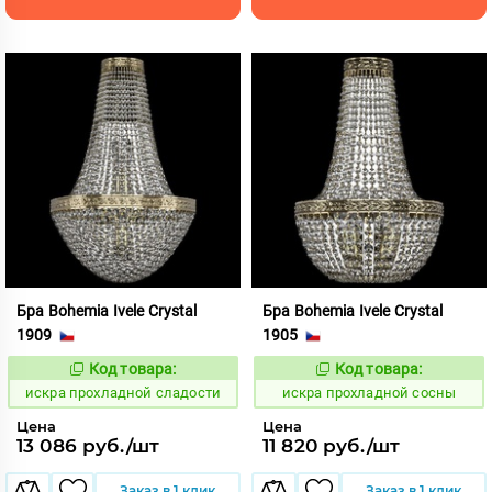
Бра Bohemia Ivele Crystal
Бра Bohemia Ivele Crystal
1909
1905
Код товара:
Код товара:
602970
602972
Код:
Код:
искра прохладной сладости
искра прохладной сосны
Цена
Цена
13 086 руб./шт
11 820 руб./шт
Заказ в 1 клик
Заказ в 1 клик