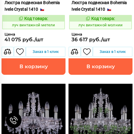
Люстра подвесная Bohemia
Люстра подвесная Bohemia
Ivele Crystal 1410
Ivele Crystal 1410
Код товара:
Код товара:
892550
892553
Код:
Код:
луч винтажной метели
луч винтажной молнии
Цена
Цена
41 075 руб./шт
36 617 руб./шт
Заказ в 1 клик
Заказ в 1 клик
В корзину
В корзину