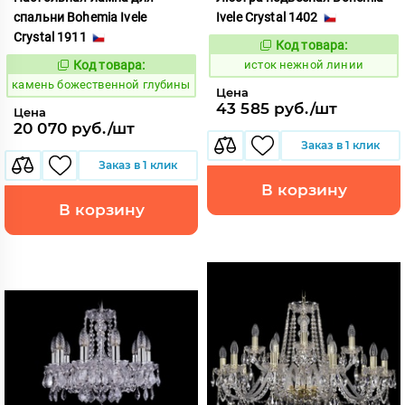
спальни Bohemia Ivele
Ivele Crystal 1402
Crystal 1911
Код товара:
586169
Код:
Код товара:
исток нежной линии
610142
Код:
камень божественной глубины
Цена
43 585 руб./шт
Цена
20 070 руб./шт
Заказ в 1 клик
Заказ в 1 клик
В корзину
В корзину