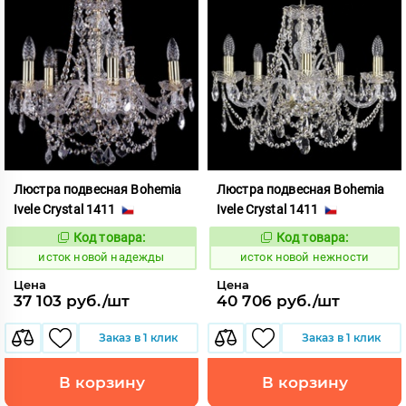
Люстра подвесная Bohemia
Люстра подвесная Bohemia
Ivele Crystal 1411
Ivele Crystal 1411
Код товара:
Код товара:
586307
586308
Код:
Код:
исток новой надежды
исток новой нежности
Цена
Цена
37 103 руб./шт
40 706 руб./шт
Заказ в 1 клик
Заказ в 1 клик
В корзину
В корзину