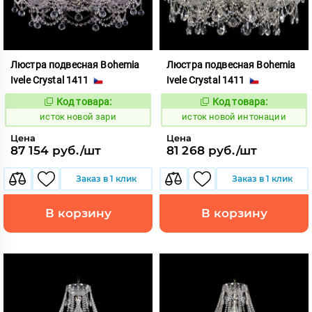
Люстра подвесная Bohemia
Люстра подвесная Bohemia
Ivele Crystal 1411
Ivele Crystal 1411
Код товара:
Код товара:
586278
586283
Код:
Код:
исток новой зари
исток новой интонации
Цена
Цена
87 154 руб./шт
81 268 руб./шт
Заказ в 1 клик
Заказ в 1 клик
В корзину
В корзину