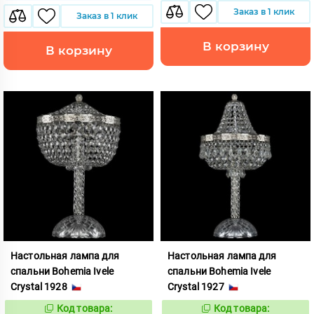
Заказ в 1 клик
Заказ в 1 клик
В корзину
В корзину
Настольная лампа для
Настольная лампа для
спальни Bohemia Ivele
спальни Bohemia Ivele
Crystal 1928
Crystal 1927
Код товара:
Код товара:
610119
610130
Код:
Код: