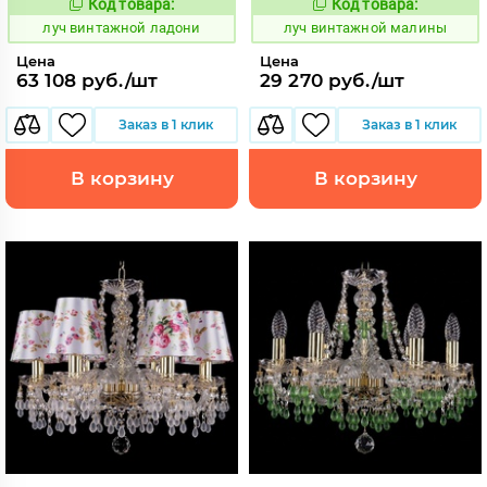
Код товара:
Код товара:
892542
892546
Код:
Код:
луч винтажной ладони
луч винтажной малины
Цена
Цена
63 108 руб./шт
29 270 руб./шт
Заказ в 1 клик
Заказ в 1 клик
В корзину
В корзину