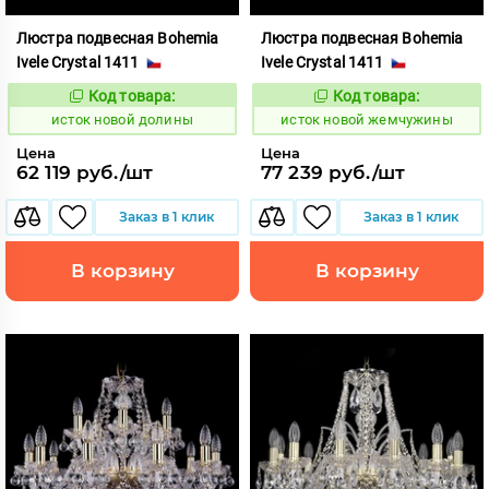
Люстра подвесная Bohemia
Люстра подвесная Bohemia
Ivele Crystal 1411
Ivele Crystal 1411
Код товара:
Код товара:
586271
586276
Код:
Код:
исток новой долины
исток новой жемчужины
Цена
Цена
62 119 руб./шт
77 239 руб./шт
Заказ в 1 клик
Заказ в 1 клик
В корзину
В корзину