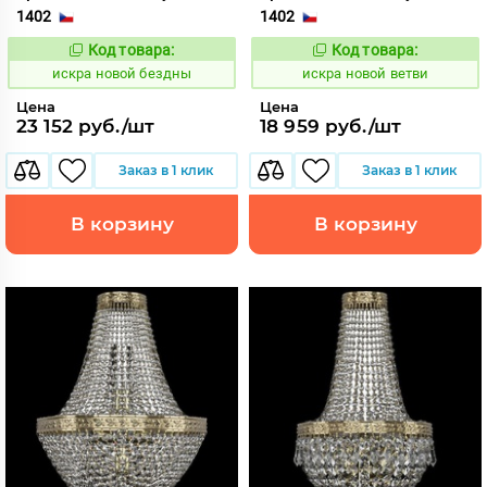
1402
1402
Код товара:
Код товара:
601877
601884
Код:
Код:
искра новой бездны
искра новой ветви
Цена
Цена
23 152 руб./шт
18 959 руб./шт
Заказ в 1 клик
Заказ в 1 клик
В корзину
В корзину