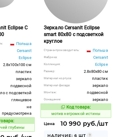
it Eclipse С
Зеркало Cersanit Eclipse
00
smart 80x80 с подсветкой
круглое
Польша
ь:
Польша
Cersanit
Страна-производитель:
Cersanit
Eclipse
Фабрика:
Eclipse
2.8x100x100 см
Коллекция:
2.8x80x80 см
пластик
Размер:
пластик
зеркало
Материал корпуса:
зеркало
подвесной
Материал фасада:
подвесной
ло с подсветкой
Монтаж:
зеркало
глянцевое
Оснащение:
не
Код товара:
1046286
Код товара:
предусмотрена
мотив негромкой истины
товара:
10 990 руб./шт
Код товара:
Цена
ячей глубины
НАЛИЧИЕ: 6 ШТ