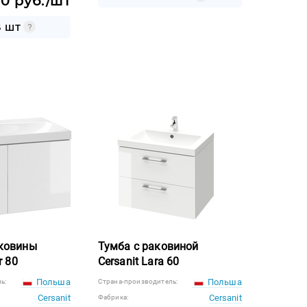
90 руб./шт
6 ШТ
аковины
Тумба с раковиной
r 80
Cersanit Lara 60
Польша
Польша
ь:
Страна-производитель:
Cersanit
Cersanit
Фабрика: