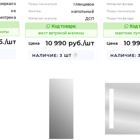
зеркало
глянцевое
Покрытие корпуса:
Материал фасада:
не
напольный
Монтаж:
Покрытие корпуса:
мотрена
ДСП
Материал корпуса:
Покрытие фасада:
Код товара:
Код 
 товара:
376421
928098
Код товара:
ноты
жест ветряной малины
маятник луг
б./шт
10 990 руб./шт
10 9
Цена
Цена
НАЛИЧИЕ: 3 ШТ
НАЛИЧИЕ: 