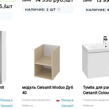
14 990 руб./шт
13 9
Цена
Цена
б./шт
НАЛИЧИЕ: 2 ШТ
НАЛИЧИЕ: 
it
модуль Cersanit Moduo Дуб
Тумба для р
40
Cersanit Colou
Польша
Польша
Страна-производитель:
Страна-производител
Cersanit
Cersanit
Фабрика:
Фабрика: