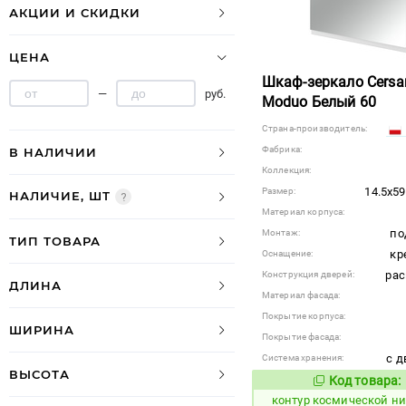
АКЦИИ И СКИДКИ
ЦЕНА
Шкаф-зеркало Cersan
—
руб.
Moduo Белый 60
Страна-производитель:
Фабрика:
В НАЛИЧИИ
Коллекция:
14.5x59
Размер:
НАЛИЧИЕ, ШТ
Материал корпуса:
по
Монтаж:
ТИП ТОВАРА
кр
Оснащение:
ра
Конструкция дверей:
ДЛИНА
Материал фасада:
Покрытие корпуса:
ШИРИНА
Покрытие фасада:
с д
Система хранения:
ВЫСОТА
Код товара:
754934
Код
контур космической н