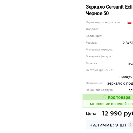
Зеркало Cersanit Ecl
Черное 50
Страна-производитель:
Фабрика:
Коллекция:
2.8x5
Размер:
Материал корпуса:
Материал фасада:
по
Монтаж:
Система хранения:
предус
зеркало с по
Оснащение:
гл
Покрытие корпуса:
Код товара:
949227
Код
мгновение соленой т
12 990 ру
Цена
НАЛИЧИЕ: 9 ШТ