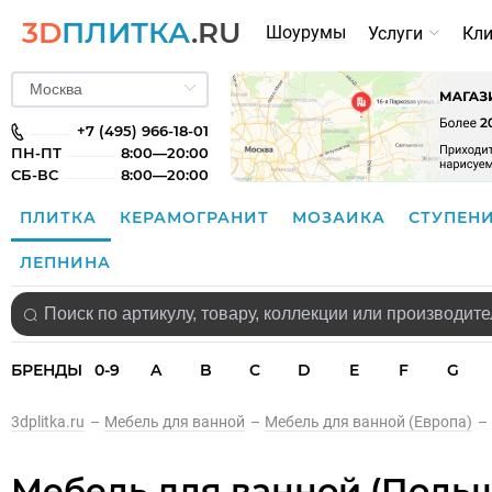
3D
ПЛИТКА
.RU
Шоурумы
Услуги
Кл
+7 (495) 966-18-01
ПН-ПТ
8:00—20:00
СБ-ВС
8:00—20:00
ПЛИТКА
КЕРАМОГРАНИТ
МОЗАИКА
СТУПЕН
ЛЕПНИНА
БРЕНДЫ
0-9
A
B
C
D
E
F
G
3dplitka.ru
–
Мебель для ванной
–
Мебель для ванной (Европа)
–
Мебель для ванной (Поль