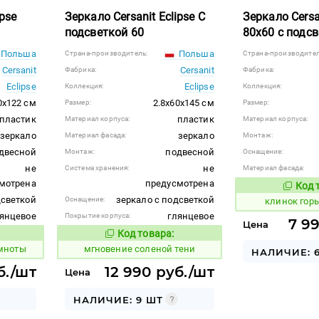
ipse
Зеркало Cersanit Eclipse С
Зеркало Cersa
подсветкой 60
80х60 с подс
Польша
Польша
Страна-производитель:
Страна-производител
Cersanit
Cersanit
Фабрика:
Фабрика:
Eclipse
Eclipse
Коллекция:
Коллекция:
0x122 см
2.8x60x145 см
Размер:
Размер:
пластик
пластик
Материал корпуса:
Материал корпуса:
зеркало
зеркало
Материал фасада:
Монтаж:
двесной
подвесной
Монтаж:
Оснащение:
не
не
Система хранения:
Материал фасада:
мотрена
предусмотрена
Код 
643196
дсветкой
зеркало с подсветкой
Оснащение:
клинок гор
янцевое
глянцевое
Покрытие корпуса:
7 9
Цена
Код товара:
949228
 товара:
Код товара:
емноты
мгновение соленой тени
НАЛИЧИЕ: 
б./шт
12 990 руб./шт
Цена
НАЛИЧИЕ: 9 ШТ