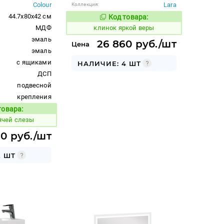
Colour
Lara
Коллекция:
44.7x80x42 см
Код товара:
647633
Код товара:
МДФ
клинок яркой веры
эмаль
26 860 руб./шт
Цена
эмаль
с ящиками
НАЛИЧИЕ: 4 ШТ
ДСП
подвесной
крепления
товара:
Код товара:
ячей слезы
90 руб./шт
2 ШТ