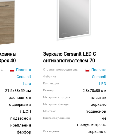
аковины
Зеркало Cersanit LED С
Орех 40
антизапотевателем 70
Польша
Польша
ь:
Страна-производитель:
Cersanit
Cersanit
Фабрика:
Lara
LED
Коллекция:
21.5x38x59 см
2.8x70x85 см
Размер:
распашные
пластик
Материал корпуса:
с дверками
зеркало
Материал фасада:
ЛДСП
подвесной
Монтаж:
подвесной
не
Система хранения:
предусмотрена
крепления
зеркало с
Оснащение:
фарфор