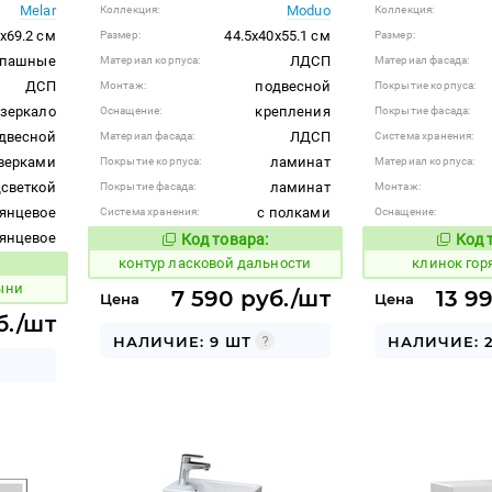
Melar
Moduo
Коллекция:
Коллекция:
x69.2 см
44.5x40x55.1 см
Размер:
Размер:
спашные
ЛДСП
Материал корпуса:
Материал фасада:
ДСП
подвесной
Монтаж:
Покрытие корпуса:
зеркало
крепления
Оснащение:
Покрытие фасада:
двесной
ЛДСП
Материал фасада:
Система хранения:
верками
ламинат
Покрытие корпуса:
Материал корпуса:
дсветкой
ламинат
Покрытие фасада:
Монтаж:
янцевое
с полками
Система хранения:
Оснащение:
янцевое
Код товара:
Код 
755371
643346
Код товара:
контур ласковой дальности
клинок гор
 товара:
ыни
7 590 руб./шт
13 9
Цена
Цена
б./шт
НАЛИЧИЕ: 9 ШТ
НАЛИЧИЕ: 