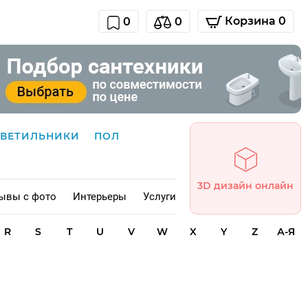
Корзина 0
0
0
СВЕТИЛЬНИКИ
ПОЛ
3D дизайн онлайн
ывы с фото
Интерьеры
Услуги
R
S
T
U
V
W
X
Y
Z
А-Я