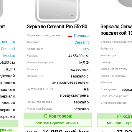
it
Зеркало Cersanit Pro 55х80
Зеркало Cersan
подсветкой 1
Польша
Страна-производитель:
Польша
Cersanit
Страна-производител
Фабрика:
Cersanit
Pro
Фабрика:
Коллекция:
Moduo
4x55x80 см
Коллекция:
Размер:
.4x80 см
МДФ
Размер:
Материал корпуса:
ЛДСП
подвесной
Материал корпуса:
Монтаж:
двесной
зеркало с
Материал фасада:
Оснащение:
антизапотевателем
епления
Монтаж:
не
спашные
Система хранения:
зерка
Оснащение:
предусмотрена
зеркало
Покрытие корпуса:
зеркало
Покрытие фасада:
пленка
Система хранения:
зеркало
Материал фасада:
зеркало
Код товара:
Код 
верками
643257
955767
Код товара:
клинок горячей высоты
мелодия гор
 товара:
ирваны