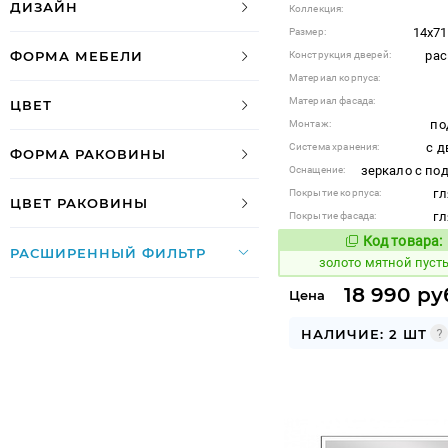
ДИЗАЙН
Коллекция:
14x71
Размер:
ра
ФОРМА МЕБЕЛИ
Конструкция дверей:
Материал корпуса:
Материал фасада:
ЦВЕТ
по
Монтаж:
с д
Система хранения:
ФОРМА РАКОВИНЫ
зеркало с по
Оснащение:
гл
Покрытие корпуса:
ЦВЕТ РАКОВИНЫ
гл
Покрытие фасада:
Код товара:
523450
Код
РАСШИРЕННЫЙ ФИЛЬТР
золото мятной пуст
18 990 ру
Цена
НАЛИЧИЕ: 2 ШТ