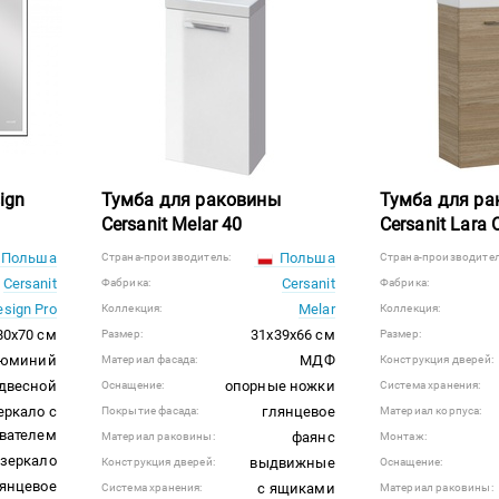
ign
Тумба для раковины
Тумба для р
Cersanit Melar 40
Cersanit Lara 
Польша
Польша
Страна-производитель:
Страна-производител
Cersanit
Cersanit
Фабрика:
Фабрика:
sign Pro
Melar
Коллекция:
Коллекция:
80x70 см
31x39x66 см
Размер:
Размер:
юминий
МДФ
Материал фасада:
Конструкция дверей:
двесной
опорные ножки
Оснащение:
Система хранения:
еркало с
глянцевое
Покрытие фасада:
Материал корпуса:
вателем
фаянс
Материал раковины:
Монтаж:
зеркало
выдвижные
Конструкция дверей:
Оснащение:
янцевое
с ящиками
Система хранения:
Материал раковины: