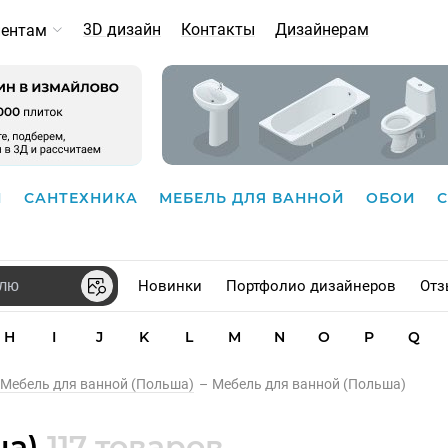
3D дизайн
Контакты
Дизайнерам
иентам
И
САНТЕХНИКА
МЕБЕЛЬ ДЛЯ ВАННОЙ
ОБОИ
Новинки
Портфолио дизайнеров
Отз
H
I
J
K
L
M
N
O
P
Q
Мебель для ванной (Польша)
–
Мебель для ванной (Польша)
ша)
117 товаров