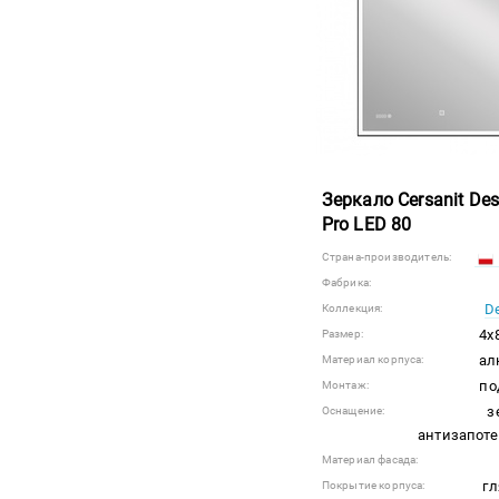
Зеркало Cersanit Des
Pro LED 80
Страна-производитель:
Фабрика:
De
Коллекция:
4x
Размер:
ал
Материал корпуса:
по
Монтаж:
з
Оснащение:
антизапоте
Материал фасада:
гл
Покрытие корпуса: