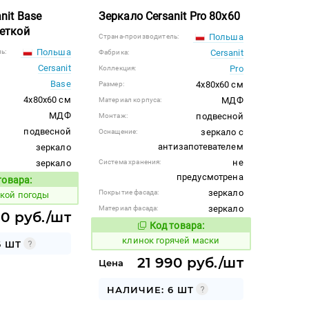
nit Base
Зеркало Cersanit Pro 80х60
веткой
Польша
Страна-производитель:
Польша
ь:
Cersanit
Фабрика:
Cersanit
Pro
Коллекция:
Base
4x80x60 см
Размер:
4x80x60 см
МДФ
Материал корпуса:
МДФ
подвесной
Монтаж:
подвесной
зеркало с
Оснащение:
антизапотевателем
зеркало
не
зеркало
Система хранения:
предусмотрена
товара:
Код товара:
зеркало
Покрытие фасада:
ькой погоды
зеркало
Материал фасада:
90 руб./шт
Код товара:
643297
Код товара:
клинок горячей маски
6 ШТ
21 990 руб./шт
Цена
НАЛИЧИЕ: 6 ШТ