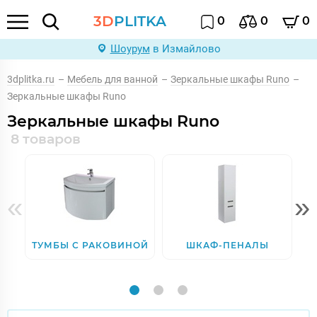
3D
PLITKA
0
0
0
Шоурум
в Измайлово
3dplitka.ru
–
Мебель для ванной
–
Зеркальные шкафы Runo
–
Зеркальные шкафы Runo
Зеркальные шкафы Runo
8 товаров
«
»
ТУМБЫ С РАКОВИНОЙ
ШКАФ-ПЕНАЛЫ
З