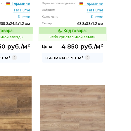
Германия
Германия
ь:
Страна-производитель:
Ter Hurne
Ter Hurne
Фабрика:
Dureco
Dureco
Коллекция:
200.3x24.5x1.2 см
63.8x33x1.2 см
Размер:
товара:
Код товара:
1123780
Код товара:
Код товара:
льной звезды
небо кристальной земли
50 руб./м²
4 850 руб./м²
Цена
9 М²
НАЛИЧИЕ: 99 М²