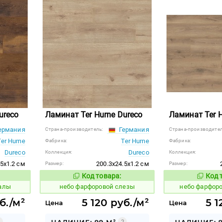
ureco
Ламинат Ter Hurne Dureco
Ламинат Ter H
ермания
Германия
Страна-производитель:
Страна-производител
Ter Hurne
Ter Hurne
Фабрика:
Фабрика:
Dureco
Dureco
Коллекция:
Коллекция:
.5x1.2 см
200.3x24.5x1.2 см
Размер:
Размер:
Код товара:
Код 
1123346
1123352
 товара:
Код товара:
калы
небо фарфоровой слезы
небо фарфор
б./м²
5 120 руб./м²
5 1
Цена
Цена