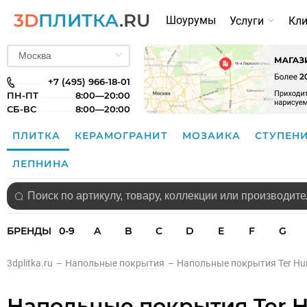
3D
ПЛИТКА
.RU
Шоурумы
Услуги
Кл
+7 (495) 966-18-01
ПН-ПТ
8:00—20:00
СБ-ВС
8:00—20:00
ПЛИТКА
КЕРАМОГРАНИТ
МОЗАИКА
СТУПЕН
ЛЕПНИНА
БРЕНДЫ
0-9
A
B
C
D
E
F
G
3dplitka.ru
–
Напольные покрытия
–
Напольные покрытия Ter Hu
Напольные покрытия Ter 