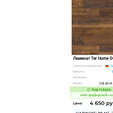
Ламинат Ter Hurne D
Г
Страна-производитель:
Фабрика:
Коллекция:
128.8x19
Размер:
Код товара:
1123341
Код
небо фарфоровой с
4 650 ру
Цена