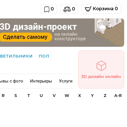
Корзина 0
0
0
СВЕТИЛЬНИКИ
ПОЛ
3D дизайн онлайн
ывы с фото
Интерьеры
Услуги
R
S
T
U
V
W
X
Y
Z
А-Я