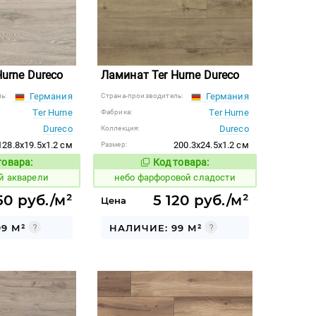
urne Dureco
Ламинат Ter Hurne Dureco
Германия
Германия
ь:
Страна-производитель:
Ter Hurne
Ter Hurne
Фабрика:
Dureco
Dureco
Коллекция:
128.8x19.5x1.2 см
200.3x24.5x1.2 см
Размер:
товара:
Код товара:
1123345
Код товара:
Код товара:
й акварели
небо фарфоровой сладости
50 руб./м²
5 120 руб./м²
Цена
9 М²
НАЛИЧИЕ: 99 М²