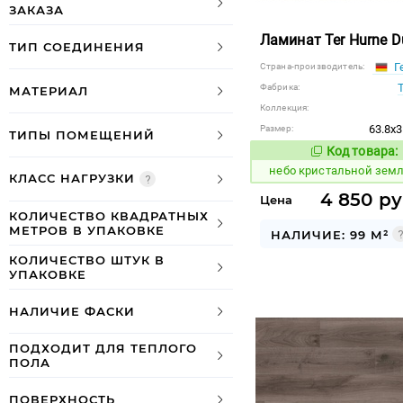
ЗАКАЗА
Ламинат Ter Hurne D
ТИП СОЕДИНЕНИЯ
Г
Страна-производитель:
Фабрика:
МАТЕРИАЛ
Коллекция:
63.8x3
Размер:
ТИПЫ ПОМЕЩЕНИЙ
Код товара:
1123781
Код
небо кристальной зем
КЛАСС НАГРУЗКИ
4 850 ру
Цена
КОЛИЧЕСТВО КВАДРАТНЫХ
МЕТРОВ В УПАКОВКЕ
НАЛИЧИЕ: 99 М²
КОЛИЧЕСТВО ШТУК В
УПАКОВКЕ
НАЛИЧИЕ ФАСКИ
ПОДХОДИТ ДЛЯ ТЕПЛОГО
ПОЛА
ПОВЕРХНОСТЬ