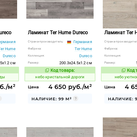
ureco
Ламинат Ter Hurne Dureco
Ламинат Ter H
ермания
Германия
Страна-производитель:
Страна-производител
Ter Hurne
Ter Hurne
Фабрика:
Фабрика:
Dureco
Dureco
Коллекция:
Коллекция:
.5x1.2 см
200.3x24.5x1.2 см
Размер:
Размер:
Код товара:
Код 
1123772
1123125
 товара:
Код товара:
оды
небо кристальной дороги
небо уютно
б./м²
4 650 руб./м²
4 6
Цена
Цена
НАЛИЧИЕ: 99 М²
НАЛИЧИЕ: 9