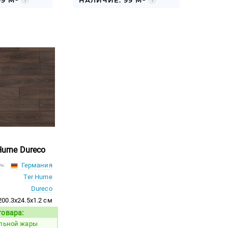
9 М²
НАЛИЧИЕ: 99 М²
urne Dureco
Германия
ь:
Ter Hurne
Dureco
200.3x24.5x1.2 см
товара:
Код товара:
альной жары