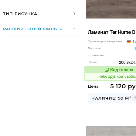
ТИП РИСУНКА
РАСШИРЕННЫЙ ФИЛЬТР
Ламинат Ter Hurne D
Г
Страна-производитель:
Фабрика:
Коллекция:
200.3x24
Размер:
Код товара:
1123710
Код
небо хрупкой своб
5 120 ру
Цена
НАЛИЧИЕ: 99 М²