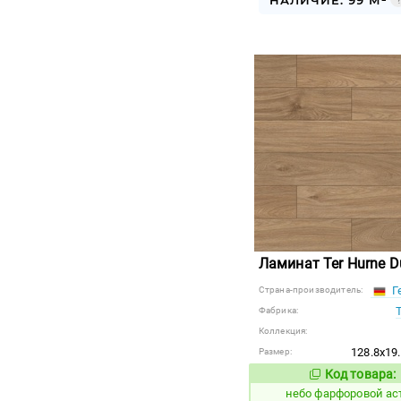
НАЛИЧИЕ: 99 М²
Ламинат Ter Hurne D
Г
Страна-производитель:
Фабрика:
Коллекция:
128.8x19
Размер:
Код товара:
1123331
Код
небо фарфоровой ас