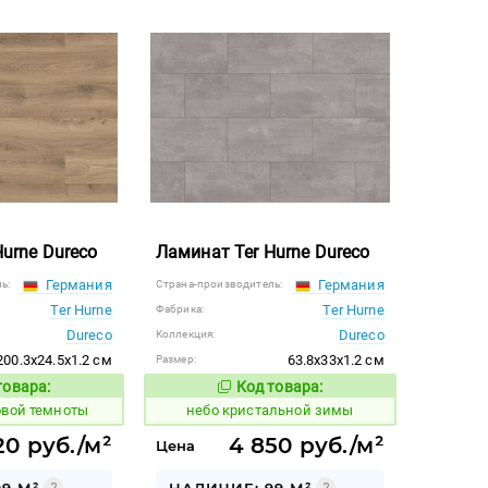
urne Dureco
Ламинат Ter Hurne Dureco
Германия
Германия
ь:
Страна-производитель:
Ter Hurne
Ter Hurne
Фабрика:
Dureco
Dureco
Коллекция:
200.3x24.5x1.2 см
63.8x33x1.2 см
Размер:
товара:
Код товара:
1123782
Код товара:
Код товара:
овой темноты
небо кристальной зимы
20 руб./м²
4 850 руб./м²
Цена