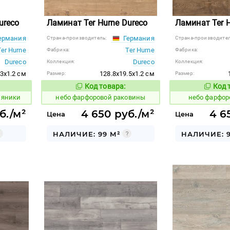
ureco
Ламинат Ter Hurne Dureco
Ламинат Ter H
ермания
Германия
Страна-производитель:
Страна-производител
Ter Hurne
Ter Hurne
Фабрика:
Фабрика:
Dureco
Dureco
Коллекция:
Коллекция:
3x1.2 см
128.8x19.5x1.2 см
Размер:
Размер:
Код товара:
Код 
1123328
1123339
 товара:
Код товара:
ляники
небо фарфоровой раковины
небо фарфор
б./м²
4 650 руб./м²
4 6
Цена
Цена
НАЛИЧИЕ: 99 М²
НАЛИЧИЕ: 9