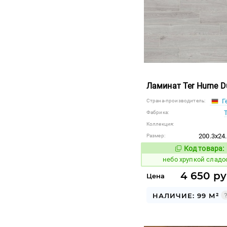
Ламинат Ter Hurne D
Г
Страна-производитель:
Фабрика:
Коллекция:
200.3x24
Размер:
Код товара:
1123720
Код
небо хрупкой сладо
4 650 ру
Цена
НАЛИЧИЕ: 99 М²