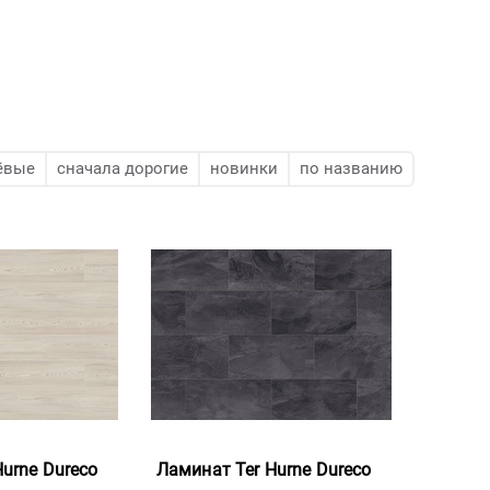
ёвые
сначала дорогие
новинки
по названию
urne Dureco
Ламинат Ter Hurne Dureco