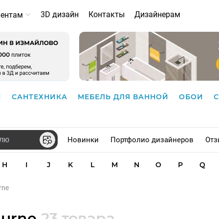
3D дизайн
Контакты
Дизайнерам
иентам
И
САНТЕХНИКА
МЕБЕЛЬ ДЛЯ ВАННОЙ
ОБОИ
Новинки
Портфолио дизайнеров
Отз
H
I
J
K
L
M
N
O
P
Q
rne
Hurne
23 товара