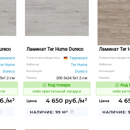
ureco
Ламинат Ter Hurne Dureco
Ламинат Ter H
ермания
Германия
Страна-производитель:
Страна-производител
Ter Hurne
Ter Hurne
Фабрика:
Фабрика:
Dureco
Dureco
Коллекция:
Коллекция:
.5x1.2 см
200.3x24.5x1.2 см
Размер:
Размер:
Код товара:
Код 
1123777
1123126
 товара:
Код товара:
сти
небо кристальной загадки
небо уют
б./м²
4 650 руб./м²
4 6
Цена
Цена
НАЛИЧИЕ: 99 М²
НАЛИЧИЕ: 9