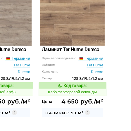
urne Dureco
Ламинат Ter Hurne Dureco
Германия
Германия
ь:
Страна-производитель:
Ter Hurne
Ter Hurne
Фабрика:
Dureco
Dureco
Коллекция:
128.8x19.5x1.2 см
128.8x19.5x1.2 см
Размер:
товара:
Код товара:
1123337
Код товара:
Код товара:
ной арфы
небо фарфоровой секунды
50 руб./м²
4 650 руб./м²
Цена
9 М²
НАЛИЧИЕ: 99 М²