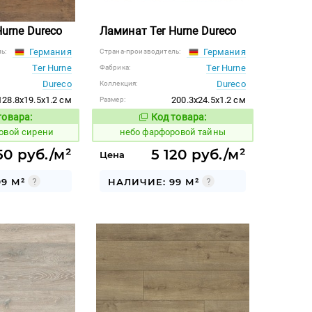
urne Dureco
Ламинат Ter Hurne Dureco
Германия
Германия
ь:
Страна-производитель:
Ter Hurne
Ter Hurne
Фабрика:
Dureco
Dureco
Коллекция:
128.8x19.5x1.2 см
200.3x24.5x1.2 см
Размер:
товара:
Код товара:
1123351
Код товара:
Код товара:
овой сирени
небо фарфоровой тайны
50 руб./м²
5 120 руб./м²
Цена
9 М²
НАЛИЧИЕ: 99 М²