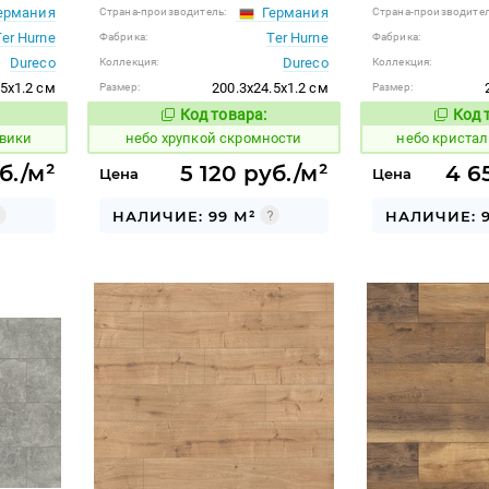
ермания
Германия
Страна-производитель:
Страна-производител
Ter Hurne
Ter Hurne
Фабрика:
Фабрика:
Dureco
Dureco
Коллекция:
Коллекция:
.5x1.2 см
200.3x24.5x1.2 см
Размер:
Размер:
Код товара:
Код 
1123718
1123779
 товара:
Код товара:
евики
небо хрупкой скромности
небо криста
б./м²
5 120 руб./м²
4 6
Цена
Цена
НАЛИЧИЕ: 99 М²
НАЛИЧИЕ: 9