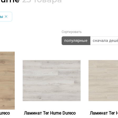
ры
Сортировать
популярные
сначала деш
ureco
Ламинат Ter Hurne Dureco
Ламинат Ter H