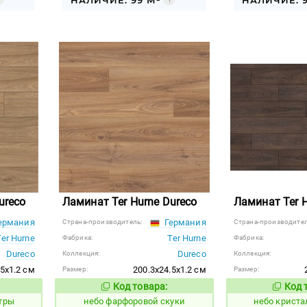
НАЛИЧИЕ: 99 М²
НАЛИЧИЕ: 9
ureco
Ламинат Ter Hurne Dureco
Ламинат Ter H
ермания
Германия
Страна-производитель:
Страна-производител
Ter Hurne
Ter Hurne
Фабрика:
Фабрика:
Dureco
Dureco
Коллекция:
Коллекция:
.5x1.2 см
200.3x24.5x1.2 см
Размер:
Размер:
Код товара:
Код 
1123344
1123775
 товара:
Код товара:
тры
небо фарфоровой скуки
небо крист