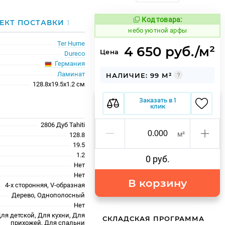
Код товара:
1123126
ЕКТ ПОСТАВКИ
1
Код товара:
небо уютной арфы
Ter Hurne
4 650 руб./м²
Цена
Dureco
Германия
Ламинат
НАЛИЧИЕ: 99 М²
128.8x19.5x1.2 см
Заказать в 1
клик
2806 Дуб Tahiti
м²
128.8
19.5
1.2
0 руб.
Нет
Нет
В корзину
4-х сторонняя, V-образная
Дерево, Однополосный
Нет
ля детской, Для кухни, Для
СКЛАДСКАЯ ПРОГРАММА
прихожей, Для спальни