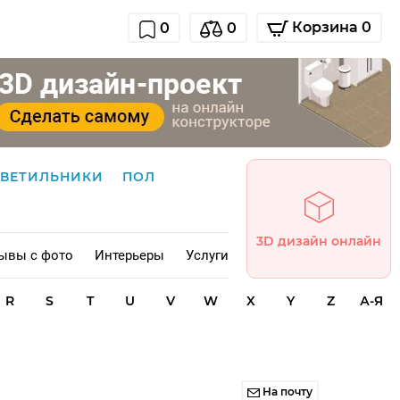
Корзина 0
0
0
СВЕТИЛЬНИКИ
ПОЛ
3D дизайн онлайн
ывы с фото
Интерьеры
Услуги
R
S
T
U
V
W
X
Y
Z
А-Я
На почту