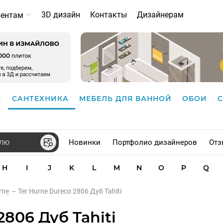
3D дизайн
Контакты
Дизайнерам
иентам
И
САНТЕХНИКА
МЕБЕЛЬ ДЛЯ ВАННОЙ
ОБОИ
Новинки
Портфолио дизайнеров
Отз
H
I
J
K
L
M
N
O
P
Q
rne
–
Ter Hurne Dureco 2806 Дуб Tahiti
806 Дуб Tahiti