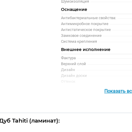
Шумоизоляция
Оснащение
Антибактериальные свойства:
Антимикробное покрытие
Антистатическое покрытие
Замковое соединение
Система крепления
Внешнее исполнение
Фактура
Верхний слой
Дизайн
Дизайн доски
Оттенок
Под покраску
Показать в
Рисунок
Цвет
Цветной
Поверхность
уб Tahiti (ламинат):