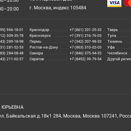
00–20:00
г. Москва, индекс 105484
00–20:00
495) 966-18-01
Краснодар
+7 (861) 201-25-33
Тверь
812) 309-35-78
Красноярск
+7 (391) 216-76-03
Тула
343) 289-18-98
Пермь
+7 (342) 207-98-33
Тюмень
831) 281-52-53
Ростов-на-Дону
+7 (863) 310-02-03
Уфа
383) 284-08-48
Самара
+7 (846) 375-94-33
Челябинск
843) 211-02-57
Саратов
+7 (8452) 39-79-54
Другой реги
А ЮРЬЕВНА
л. Байкальская д.18к1 284, Москва, Москва 107241, Росс