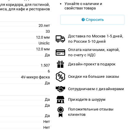
Узнайте о наличии и
для коридора, для гостиной,
свойствах товара
иса, для кафе и ресторанов
Спросить
20 лет
33
Доставка по Москве 1-5 дней,
12.0 мм
по России 5-10 дней
Uniclic
12.0 мм
Оплата наличными, картой,
Да
по счету с НДС
Дизайн-проект в подарок
1.507
6
Скидки на большие заказы
4V-микро фаска
Да
Сотрудничаем с дизайнерами
Да
Приходите в шоурум
Да
Положительные отзывы
клиентов
Да
Нет
Нет