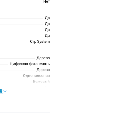
Нет
Да
Да
Да
Да
Clip System
Дерево
Цифровая фотопечать
Дерево
Однополосная
Бежевый
Нет
сё
Однополосный
Бежевый
Нет
Матовая