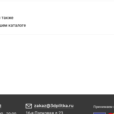
с также
шем каталоге
zakaz@3dplitka.ru
1
Принимаем к
16-я Парковая д.23