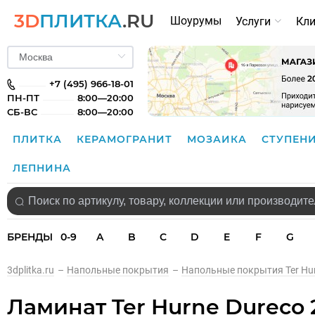
3D
ПЛИТКА
.RU
Шоурумы
Услуги
Кл
+7 (495) 966-18-01
ПН-ПТ
8:00—20:00
СБ-ВС
8:00—20:00
ПЛИТКА
КЕРАМОГРАНИТ
МОЗАИКА
СТУПЕН
ЛЕПНИНА
БРЕНДЫ
0-9
A
B
C
D
E
F
G
3dplitka.ru
–
Напольные покрытия
–
Напольные покрытия Ter Hu
Ламинат Ter Hurne Dureco 2