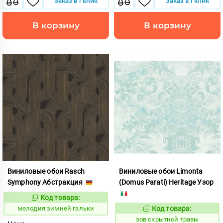
Заказ в 1 клик
Заказ в 1 клик
В корзину
В корзину
Виниловые обои Rasch
Виниловые обои Limonta
Symphony Абстракция
(Domus Parati) Heritage Узор
Код товара:
957015
Код:
мелодия зимней гальки
Код товара:
511357
Код:
зов скрытной травы