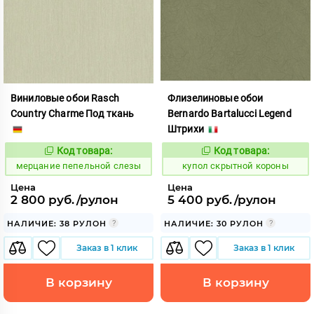
Виниловые обои Rasch
Флизелиновые обои
Country Charme Под ткань
Bernardo Bartalucci Legend
Штрихи
Код товара:
Код товара:
977596
855038
Код:
Код:
мерцание пепельной слезы
купол скрытной короны
Цена
Цена
2 800 руб./рулон
5 400 руб./рулон
НАЛИЧИЕ: 38 РУЛОН
НАЛИЧИЕ: 30 РУЛОН
Заказ в 1 клик
Заказ в 1 клик
В корзину
В корзину