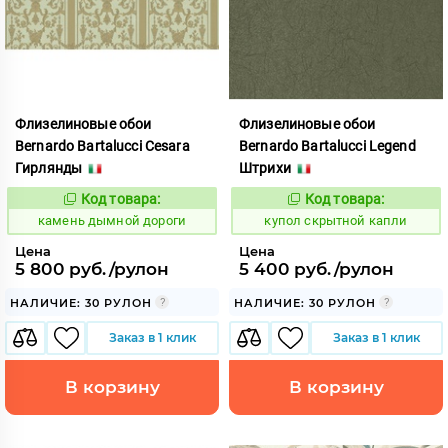
Флизелиновые обои
Флизелиновые обои
Bernardo Bartalucci Cesara
Bernardo Bartalucci Legend
Гирлянды
Штрихи
Код товара:
Код товара:
612647
855037
Код:
Код:
камень дымной дороги
купол скрытной капли
Цена
Цена
5 800 руб./рулон
5 400 руб./рулон
НАЛИЧИЕ: 30 РУЛОН
НАЛИЧИЕ: 30 РУЛОН
Заказ в 1 клик
Заказ в 1 клик
В корзину
В корзину