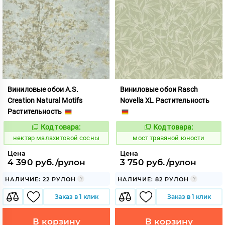
Виниловые обои A.S.
Виниловые обои Rasch
Creation Natural Motifs
Novella XL Растительность
Растительность
Код товара:
Код товара:
1131597
1028623
Код:
Код:
нектар малахитовой сосны
мост травяной юности
Цена
Цена
4 390 руб./рулон
3 750 руб./рулон
НАЛИЧИЕ: 22 РУЛОН
НАЛИЧИЕ: 82 РУЛОН
Заказ в 1 клик
Заказ в 1 клик
В корзину
В корзину