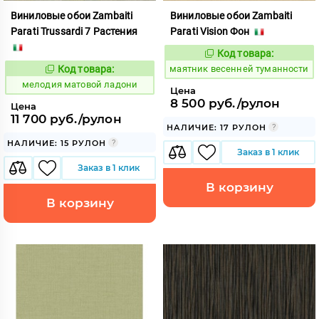
Виниловые обои Zambaiti
Виниловые обои Zambaiti
Parati Trussardi 7 Растения
Parati Vision Фон
Код товара:
923234
Код:
Код товара:
маятник весенней туманности
959792
Код:
мелодия матовой ладони
Цена
8 500 руб./рулон
Цена
11 700 руб./рулон
НАЛИЧИЕ: 17 РУЛОН
НАЛИЧИЕ: 15 РУЛОН
Заказ в 1 клик
Заказ в 1 клик
В корзину
В корзину