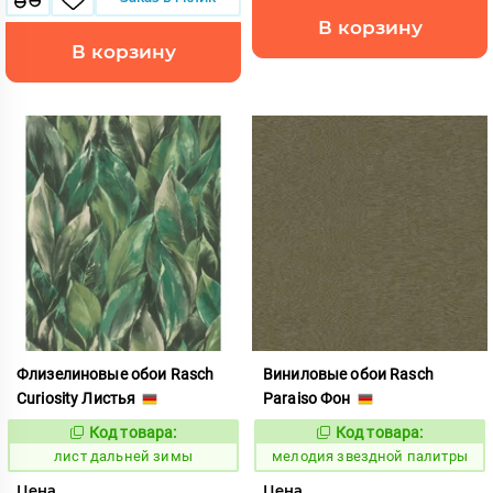
В корзину
В корзину
Флизелиновые обои Rasch
Виниловые обои Rasch
Curiosity Листья
Paraiso Фон
Код товара:
Код товара:
878032
956816
Код:
Код:
лист дальней зимы
мелодия звездной палитры
Цена
Цена