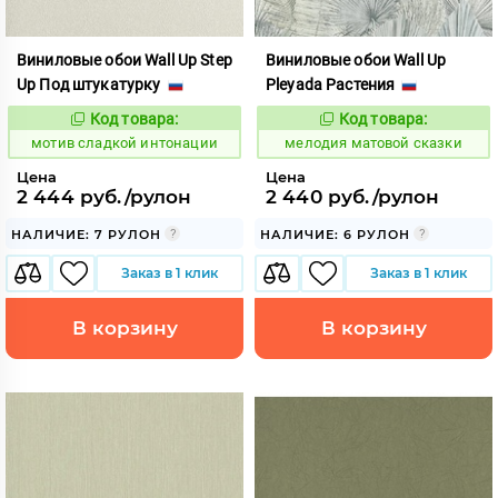
Виниловые обои Wall Up Step
Виниловые обои Wall Up
Up Под штукатурку
Pleyada Растения
Код товара:
Код товара:
1042658
959840
Код:
Код:
мотив сладкой интонации
мелодия матовой сказки
Цена
Цена
2 444 руб./рулон
2 440 руб./рулон
НАЛИЧИЕ: 7 РУЛОН
НАЛИЧИЕ: 6 РУЛОН
Заказ в 1 клик
Заказ в 1 клик
В корзину
В корзину