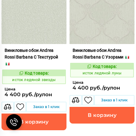
Виниловые обои Andrea
Виниловые обои Andrea
Rossi Barbana С Текстурой
Rossi Barbana С Узорами
Код товара:
583795
Код:
Код товара:
исток ледяной луны
583779
Код:
исток ледяной звезды
Цена
4 400 руб./рулон
Цена
4 400 руб./рулон
Заказ в 1 клик
Заказ в 1 клик
В корзину
В корзину