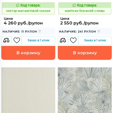
Код товара:
Код товара:
1131590
922511
Код:
Код:
нектар малахитовой сказки
маятник ближней сливы
Цена
Цена
4 260 руб./рулон
2 550 руб./рулон
НАЛИЧИЕ: 11 РУЛОН
НАЛИЧИЕ: 241 РУЛОН
Заказ в 1 клик
Заказ в 1 клик
В корзину
В корзину