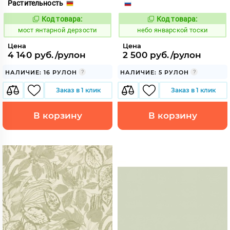
Растительность
Код товара:
Код товара:
1031020
1124731
Код:
Код:
мост янтарной дерзости
небо январской тоски
Цена
Цена
4 140 руб./рулон
2 500 руб./рулон
НАЛИЧИЕ: 16 РУЛОН
НАЛИЧИЕ: 5 РУЛОН
Заказ в 1 клик
Заказ в 1 клик
В корзину
В корзину