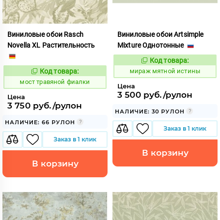
Виниловые обои Rasch
Виниловые обои Artsimple
Novella XL Растительность
Mixture Однотонные
Код товара:
992161
Код:
Код товара:
мираж мятной истины
1028614
Код:
мост травяной фиалки
Цена
3 500 руб./рулон
Цена
3 750 руб./рулон
НАЛИЧИЕ: 30 РУЛОН
НАЛИЧИЕ: 66 РУЛОН
Заказ в 1 клик
Заказ в 1 клик
В корзину
В корзину