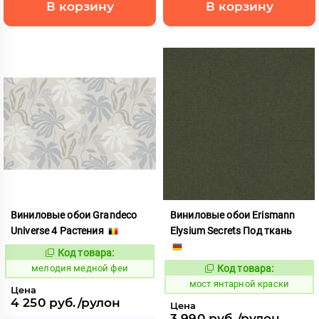
В корзину
В корзину
Виниловые обои Grandeco
Виниловые обои Erismann
Universe 4 Растения
Elysium Secrets Под ткань
Код товара:
959988
Код:
мелодия медной феи
Код товара:
1031039
Код:
мост янтарной краски
Цена
4 250 руб./рулон
Цена
3 990 руб./рулон