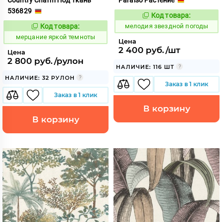
Country Charm Под ткань
Paraiso Растение
536829
Код товара:
956821
Код:
Код товара:
мелодия звездной погоды
975852
Код:
мерцание яркой темноты
Цена
2 400 руб./шт
Цена
2 800 руб./рулон
НАЛИЧИЕ: 116 ШТ
НАЛИЧИЕ: 32 РУЛОН
Заказ в 1 клик
Заказ в 1 клик
В корзину
В корзину