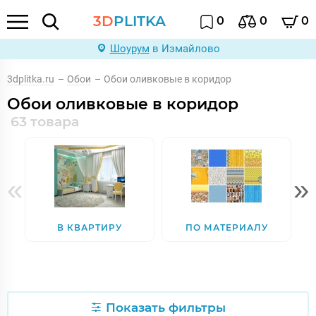
3D
PLITKA
0
0
0
Шоурум
в Измайлово
3dplitka.ru
–
Обои
–
Обои оливковые в коридор
Обои оливковые в коридор
63 товара
«
»
В КВАРТИРУ
ПО МАТЕРИАЛУ
Показать фильтры