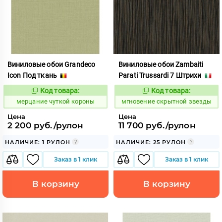
Виниловые обои Grandeco
Виниловые обои Zambaiti
Icon Под ткань
Parati Trussardi 7 Штрихи
Код товара:
Код товара:
983413
948779
Код:
Код:
мерцание чуткой короны
мгновение скрытной звезды
Цена
Цена
2 200 руб./рулон
11 700 руб./рулон
НАЛИЧИЕ: 1 РУЛОН
НАЛИЧИЕ: 25 РУЛОН
Заказ в 1 клик
Заказ в 1 клик
В корзину
В корзину