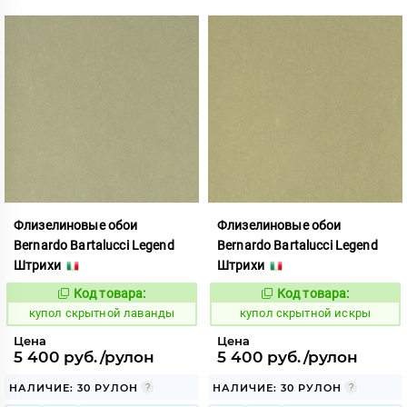
Флизелиновые обои
Флизелиновые обои
Bernardo Bartalucci Legend
Bernardo Bartalucci Legend
Штрихи
Штрихи
Код товара:
Код товара:
855041
855034
Код:
Код:
купол скрытной лаванды
купол скрытной искры
Цена
Цена
5 400 руб./рулон
5 400 руб./рулон
НАЛИЧИЕ: 30 РУЛОН
НАЛИЧИЕ: 30 РУЛОН