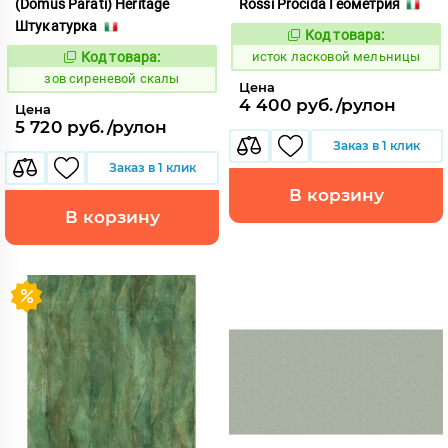
(Domus Parati) Heritage
Rossi Procida Геометрия
Штукатурка
Код товара:
583424
Код:
Код товара:
исток ласковой мельницы
510841
Код:
зов сиреневой скалы
Цена
4 400 руб./рулон
Цена
5 720 руб./рулон
Заказ в 1 клик
Заказ в 1 клик
В корзину
В корзину