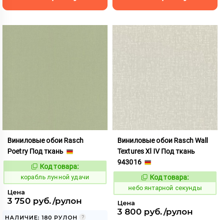
Виниловые обои Rasch
Виниловые обои Rasch Wall
Poetry Под ткань
Textures Xl IV Под ткань
943016
Код товара:
771985
Код:
корабль лунной удачи
Код товара:
1124837
Код:
небо янтарной секунды
Цена
3 750 руб./рулон
Цена
3 800 руб./рулон
НАЛИЧИЕ: 180 РУЛОН