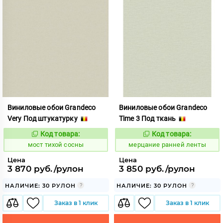
Виниловые обои Grandeco
Виниловые обои Grandeco
Very Под штукатурку
Time 3 Под ткань
Код товара:
Код товара:
1028347
978418
Код:
Код:
мост тихой сосны
мерцание ранней ленты
Цена
Цена
3 870 руб./рулон
3 850 руб./рулон
НАЛИЧИЕ: 30 РУЛОН
НАЛИЧИЕ: 30 РУЛОН
Заказ в 1 клик
Заказ в 1 клик