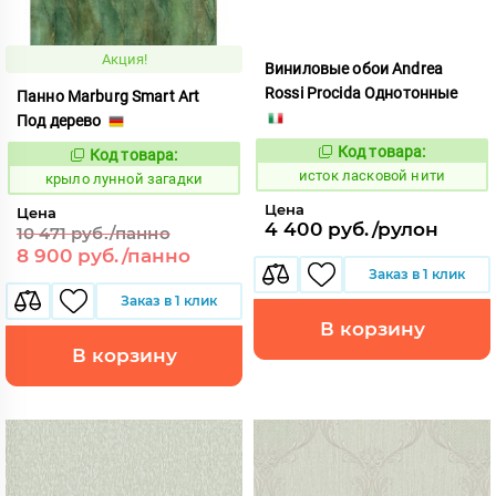
Акция!
Виниловые обои Andrea
Rossi Procida Однотонные
Панно Marburg Smart Art
Под дерево
Код товара:
Код товара:
583435
834402
Код:
Код:
исток ласковой нити
крыло лунной загадки
Цена
Цена
4 400 руб./рулон
10 471 руб./панно
8 900 руб./панно
Заказ в 1 клик
Заказ в 1 клик
В корзину
В корзину