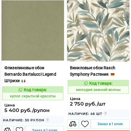
Флизелиновые обои
Виниловые обои Rasch
Bernardo Bartalucci Legend
Symphony Растения
Штрихи
Код товара:
957012
Код:
Код товара:
мелодия зимней волны
855040
Код:
купол скрытной красоты
Цена
2 750 руб./шт
Цена
5 400 руб./рулон
НАЛИЧИЕ: 46 ШТ
НАЛИЧИЕ: 30 РУЛОН
Заказ в 1 клик
Заказ в 1 клик