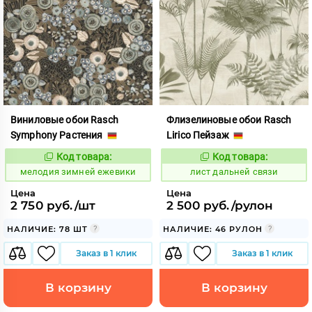
Виниловые обои Rasch
Флизелиновые обои Rasch
Symphony Растения
Lirico Пейзаж
Код товара:
Код товара:
957024
878086
Код:
Код:
мелодия зимней ежевики
лист дальней связи
Цена
Цена
2 750 руб./шт
2 500 руб./рулон
НАЛИЧИЕ: 78 ШТ
НАЛИЧИЕ: 46 РУЛОН
Заказ в 1 клик
Заказ в 1 клик
В корзину
В корзину