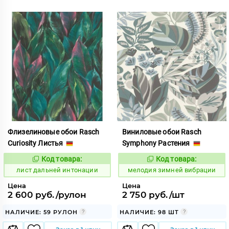
Флизелиновые обои Rasch
Виниловые обои Rasch
Curiosity Листья
Symphony Растения
Код товара:
Код товара:
878033
957010
Код:
Код:
лист дальней интонации
мелодия зимней вибрации
Цена
Цена
2 600 руб./рулон
2 750 руб./шт
НАЛИЧИЕ: 59 РУЛОН
НАЛИЧИЕ: 98 ШТ