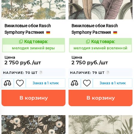
Виниловые обои Rasch
Виниловые обои Rasch
Symphony Растения
Symphony Растения
Код товара:
Код товара:
957008
957013
Код:
Код:
мелодия зимней веры
мелодия зимней вселенной
Цена
Цена
2 750 руб./шт
2 750 руб./шт
НАЛИЧИЕ: 70 ШТ
НАЛИЧИЕ: 79 ШТ
Заказ в 1 клик
Заказ в 1 клик
В корзину
В корзину