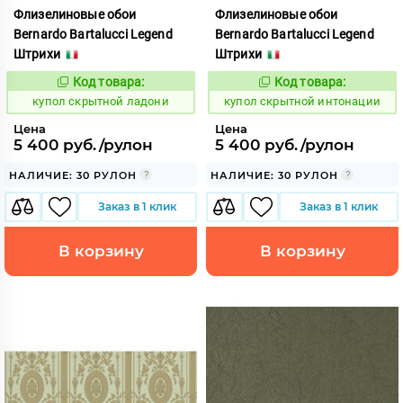
Флизелиновые обои
Флизелиновые обои
Bernardo Bartalucci Legend
Bernardo Bartalucci Legend
Штрихи
Штрихи
Код товара:
Код товара:
855042
855033
Код:
Код:
купол скрытной ладони
купол скрытной интонации
Цена
Цена
5 400 руб./рулон
5 400 руб./рулон
НАЛИЧИЕ: 30 РУЛОН
НАЛИЧИЕ: 30 РУЛОН
Заказ в 1 клик
Заказ в 1 клик
В корзину
В корзину