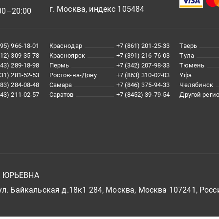
г. Москва, индекс 105484
00–20:00
495) 966-18-01
Краснодар
+7 (861) 201-25-33
Тверь
812) 309-35-78
Красноярск
+7 (391) 216-76-03
Тула
343) 289-18-98
Пермь
+7 (342) 207-98-33
Тюмень
831) 281-52-53
Ростов-на-Дону
+7 (863) 310-02-03
Уфа
383) 284-08-48
Самара
+7 (846) 375-94-33
Челябинск
843) 211-02-57
Саратов
+7 (8452) 39-79-54
Другой реги
А ЮРЬЕВНА
л. Байкальская д.18к1 284, Москва, Москва 107241, Росс