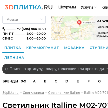
3D
ПЛИТКА
.RU
Шоурумы
Услуги
Кл
+7 (495) 966-18-01
ПН-ПТ
8:00—20:00
СБ-ВС
8:00—20:00
ПЛИТКА
КЕРАМОГРАНИТ
МОЗАИКА
СТУПЕН
ЛЕПНИНА
БРЕНДЫ
0-9
A
B
C
D
E
F
G
3dplitka.ru
–
Светильники
–
Светильники Italline
–
Italline M02-7
Светильник Italline M02-70