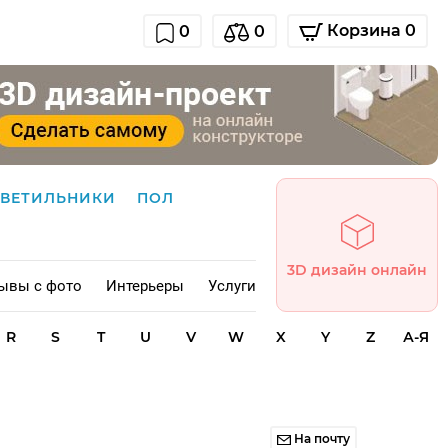
Корзина 0
0
0
СВЕТИЛЬНИКИ
ПОЛ
3D дизайн онлайн
ывы с фото
Интерьеры
Услуги
R
S
T
U
V
W
X
Y
Z
А-Я
На почту