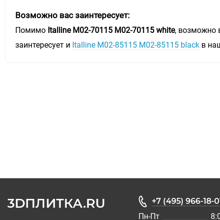
Возможно вас заинтересует:
Помимо
Italline M02-70115 M02-70115 white
, возможно 
заинтересует и
Italline M02-85115 M02-85115 black
в на
3DПЛИТКА.RU
+7 (495) 966-18-0
Пн-Пт
8: