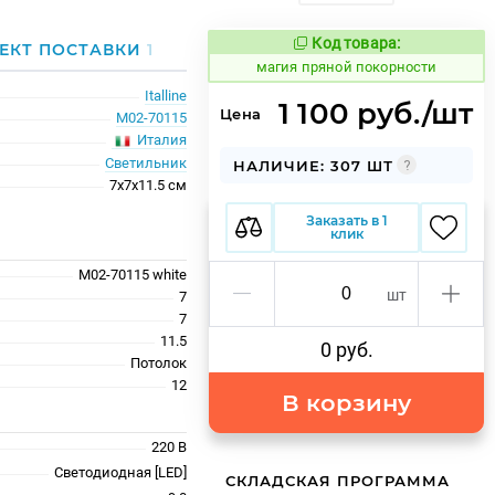
Код товара:
915572
ЕКТ ПОСТАВКИ
1
Код товара:
магия пряной покорности
Italline
1 100 руб./шт
Цена
M02-70115
Италия
Светильник
НАЛИЧИЕ: 307 ШТ
7x7x11.5 см
Заказать в 1
клик
M02-70115 white
шт
7
7
11.5
0 руб.
Потолок
12
В корзину
220 В
Светодиодная [LED]
СКЛАДСКАЯ ПРОГРАММА