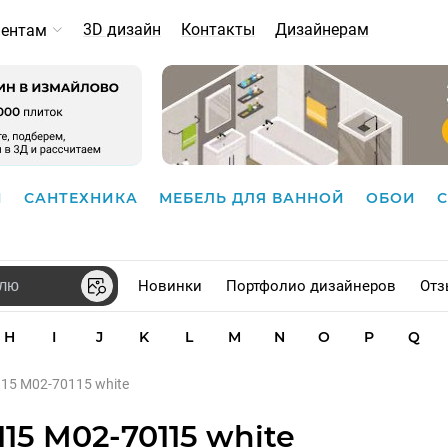
3D дизайн
Контакты
Дизайнерам
иентам
И
САНТЕХНИКА
МЕБЕЛЬ ДЛЯ ВАННОЙ
ОБОИ
Новинки
Портфолио дизайнеров
Отз
H
I
J
K
L
M
N
O
P
Q
0115 M02-70115 white
115 M02-70115 white