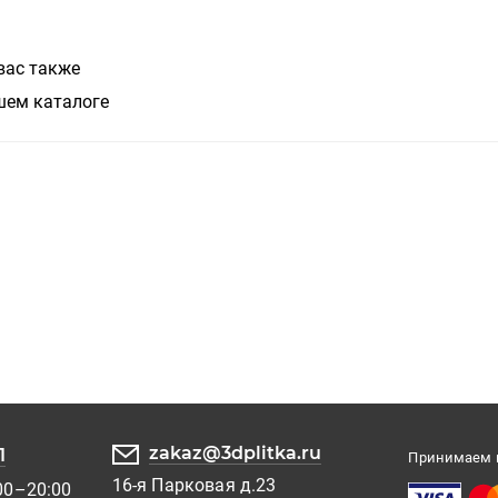
вас также
шем каталоге
zakaz@3dplitka.ru
1
Принимаем к
16-я Парковая д.23
00–20:00