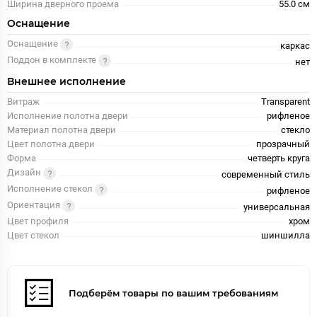
Ширина дверного проема
55.0 см
Оснащение
Оснащение
каркас
Поддон в комплекте
нет
Внешнее исполнение
Витраж
Transparent
Исполнение полотна двери
рифленое
Материал полотна двери
стекло
Цвет полотна двери
прозрачный
Форма
четверть круга
Дизайн
современный стиль
Исполнение стекол
рифленое
Ориентация
универсальная
Цвет профиля
хром
Цвет стекол
шиншилла
Подберём товары по вашим требованиям