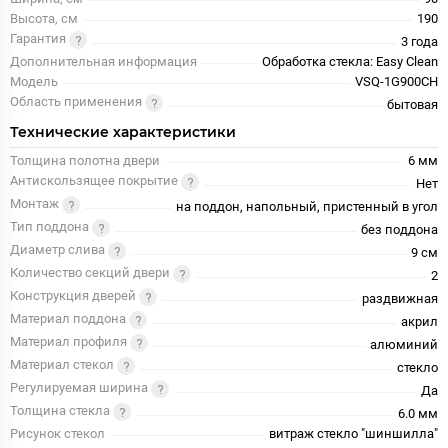
Высота, см
190
Гарантия
3 года
Дополнительная информация
Обработка стекла: Easy Clean
Модель
VSQ-1G900CH
Область применения
бытовая
Технические характеристики
Толщина полотна двери
6 мм
Антискользящее покрытие
Нет
Монтаж
на поддон, напольный, пристенный в угол
Тип поддона
без поддона
Диаметр слива
9 см
Количество секций двери
2
Конструкция дверей
раздвижная
Материал поддона
акрил
Материал профиля
алюминий
Материал стекол
стекло
Регулируемая ширина
Да
Толщина стекла
6.0 мм
Рисунок стекол
витраж стекло "шиншилла"