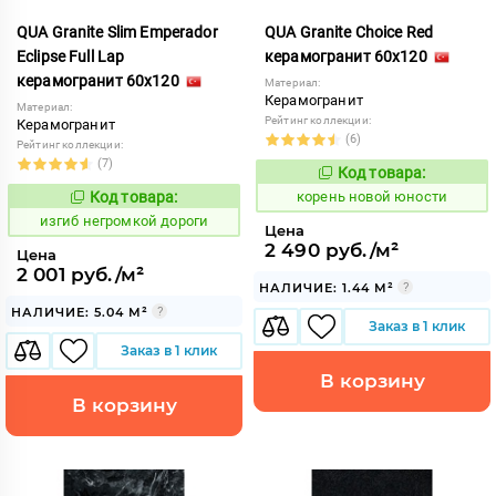
QUA Granite Slim Emperador
QUA Granite Choice Red
Eclipse Full Lap
керамогранит 60x120
керамогранит 60x120
Материал:
Керамогранит
Материал:
Рейтинг коллекции:
Керамогранит
(6)
Рейтинг коллекции:
(7)
Код товара:
789498
Код:
Код товара:
корень новой юности
577522
Код:
изгиб негромкой дороги
Цена
2 490 руб./м²
Цена
2 001 руб./м²
НАЛИЧИЕ: 1.44 М²
НАЛИЧИЕ: 5.04 М²
Заказ в 1 клик
Заказ в 1 клик
В корзину
В корзину