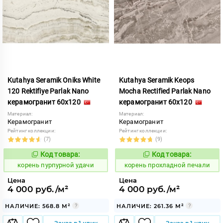
Kutahya Seramik Oniks White
Kutahya Seramik Keops
120 Rektifiye Parlak Nano
Mocha Rectified Parlak Nano
керамогранит 60x120
керамогранит 60x120
Материал:
Материал:
Керамогранит
Керамогранит
Рейтинг коллекции:
Рейтинг коллекции:
(7)
(9)
Код товара:
Код товара:
790735
790445
Код:
Код:
корень пурпурной удачи
корень прохладной печали
Цена
Цена
4 000 руб./м²
4 000 руб./м²
НАЛИЧИЕ: 568.8 М²
НАЛИЧИЕ: 261.36 М²