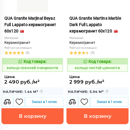
QUA Granite Marjinal Beyaz
QUA Granite Martins Marble
Full Lappato керамогранит
Dark Full Lappato
60x120
керамогранит 60x120
Материал:
Материал:
Керамогранит
Керамогранит
Рейтинг коллекции:
Рейтинг коллекции:
(6)
(4)
Код товара:
Код товара:
742822
748992
Код:
Код:
кольцо осенней покорности
кольцо чистой ценности
Цена
Цена
2 490 руб./м²
2 999 руб./м²
НАЛИЧИЕ: 1.44 М²
НАЛИЧИЕ: 5.04 М²
Заказ в 1 клик
Заказ в 1 клик
В корзину
В корзину