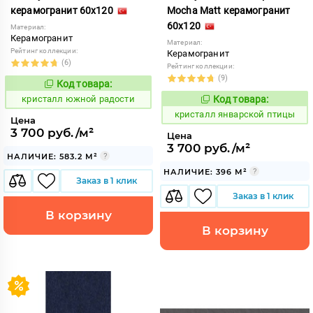
керамогранит 60x120
Mocha Matt керамогранит
60x120
Материал:
Керамогранит
Материал:
Рейтинг коллекции:
Керамогранит
(6)
Рейтинг коллекции:
(9)
Код товара:
827702
Код:
кристалл южной радости
Код товара:
827823
Код:
кристалл январской птицы
Цена
3 700 руб./м²
Цена
3 700 руб./м²
НАЛИЧИЕ: 583.2 М²
НАЛИЧИЕ: 396 М²
Заказ в 1 клик
Заказ в 1 клик
В корзину
В корзину