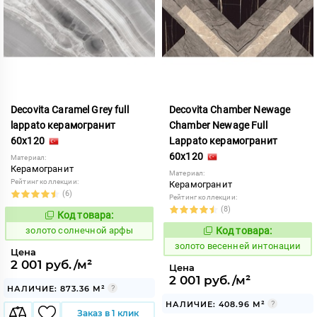
Decovita Caramel Grey full
Decovita Chamber Newage
lappato керамогранит
Chamber Newage Full
60x120
Lappato керамогранит
60x120
Материал:
Керамогранит
Материал:
Рейтинг коллекции:
Керамогранит
(6)
Рейтинг коллекции:
(8)
Код товара:
527376
Код:
золото солнечной арфы
Код товара:
516908
Код:
золото весенней интонации
Цена
2 001 руб./м²
Цена
2 001 руб./м²
НАЛИЧИЕ: 873.36 М²
НАЛИЧИЕ: 408.96 М²
Заказ в 1 клик