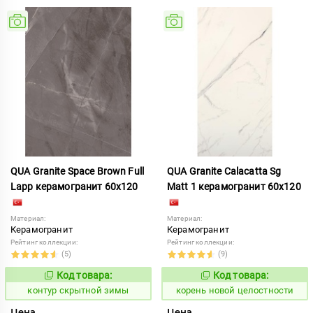
QUA Granite Space Brown Full
QUA Granite Calacatta Sg
Lapp керамогранит 60x120
Matt 1 керамогранит 60x120
Материал:
Материал:
Керамогранит
Керамогранит
Рейтинг коллекции:
Рейтинг коллекции:
(5)
(9)
Код товара:
Код товара:
761282
789493
Код:
Код:
контур скрытной зимы
корень новой целостности
Цена
Цена