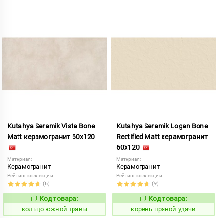
Kutahya Seramik Vista Bone
Kutahya Seramik Logan Bone
Matt керамогранит 60x120
Rectified Matt керамогранит
60x120
Материал:
Материал:
Керамогранит
Керамогранит
Рейтинг коллекции:
Рейтинг коллекции:
(6)
(9)
Код товара:
Код товара:
749607
790610
Код:
Код:
кольцо южной травы
корень пряной удачи