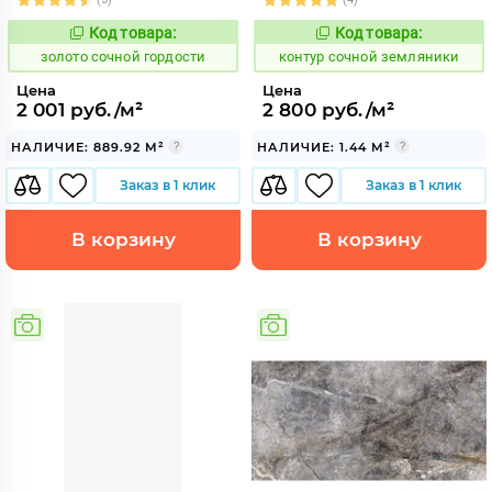
Код товара:
Код товара:
527518
761906
Код:
Код:
золото сочной гордости
контур сочной земляники
Цена
Цена
2 001 руб./м²
2 800 руб./м²
НАЛИЧИЕ: 889.92 М²
НАЛИЧИЕ: 1.44 М²
Заказ в 1 клик
Заказ в 1 клик
В корзину
В корзину