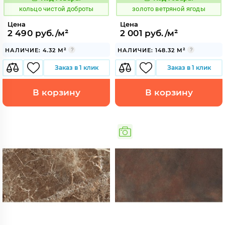
748997
517124
Код:
Код:
кольцо чистой доброты
золото ветряной ягоды
Цена
Цена
2 490 руб./м²
2 001 руб./м²
НАЛИЧИЕ: 4.32 М²
НАЛИЧИЕ: 148.32 М²
Заказ в 1 клик
Заказ в 1 клик
В корзину
В корзину