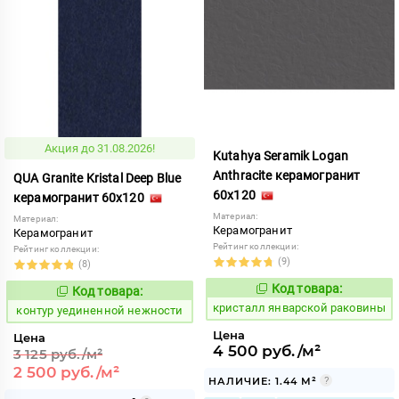
Акция до 31.08.2026!
Kutahya Seramik Logan
Anthracite керамогранит
QUA Granite Kristal Deep Blue
60x120
керамогранит 60x120
Материал:
Материал:
Керамогранит
Керамогранит
Рейтинг коллекции:
Рейтинг коллекции:
(9)
(8)
Код товара:
Код товара:
827828
763558
Код:
Код:
кристалл январской раковины
контур уединенной нежности
Цена
Цена
4 500 руб./м²
3 125 руб./м²
2 500 руб./м²
НАЛИЧИЕ: 1.44 М²