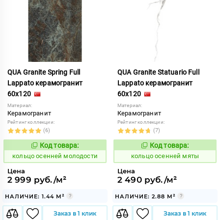
QUA Granite Spring Full
QUA Granite Statuario Full
Lappato керамогранит
Lappato керамогранит
60x120
60x120
Материал:
Материал:
Керамогранит
Керамогранит
Рейтинг коллекции:
Рейтинг коллекции:
(6)
(7)
Код товара:
Код товара:
742804
742806
Код:
Код:
кольцо осенней молодости
кольцо осенней мяты
Цена
Цена
2 999 руб./м²
2 490 руб./м²
НАЛИЧИЕ: 1.44 М²
НАЛИЧИЕ: 2.88 М²
Заказ в 1 клик
Заказ в 1 клик