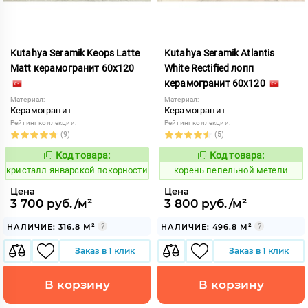
Kutahya Seramik Keops Latte
Kutahya Seramik Atlantis
Matt керамогранит 60x120
White Rectified лопп
керамогранит 60x120
Материал:
Материал:
Керамогранит
Керамогранит
Рейтинг коллекции:
Рейтинг коллекции:
(9)
(5)
Код товара:
Код товара:
827822
790050
Код:
Код:
кристалл январской покорности
корень пепельной метели
Цена
Цена
3 700 руб./м²
3 800 руб./м²
НАЛИЧИЕ: 316.8 М²
НАЛИЧИЕ: 496.8 М²
Заказ в 1 клик
Заказ в 1 клик
В корзину
В корзину