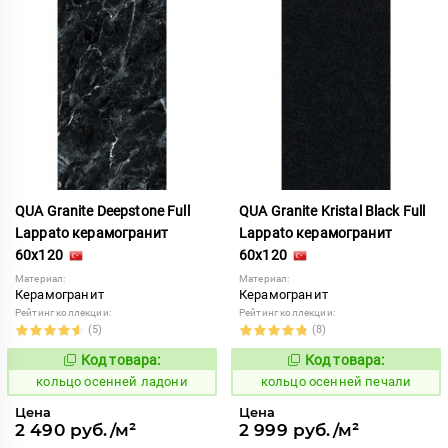
QUA Granite Deepstone Full
QUA Granite Kristal Black Full
Lappato керамогранит
Lappato керамогранит
60x120
60x120
Материал:
Материал:
Керамогранит
Керамогранит
Рейтинг коллекции:
Рейтинг коллекции:
(5)
(8)
Код товара:
Код товара:
742792
742820
Код:
Код:
кольцо осенней ладони
кольцо осенней печали
Цена
Цена
2 490 руб./м²
2 999 руб./м²