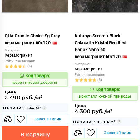
QUA Granite Choice Sg Grey
Kutahya Seramik Black
керамогранит 60x120
Calacatta Kristal Rectified
Parlak Nano 60
Материал:
Керамогранит
керамогранит 60x120
Рейтинг коллекции:
Материал:
(6)
Керамогранит
Рейтинг коллекции:
Код товара:
789497
Код:
(6)
корень новой доброты
Код товара:
827725
Код:
Цена
кристалл южной природы
2 490 руб./м²
Цена
НАЛИЧИЕ: 1.44 М²
4 300 руб./м²
Заказ в 1 клик
НАЛИЧИЕ: 167.04 М²
Заказ в 1 клик
В корзину