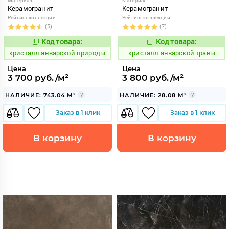
Материал:
Материал:
Керамогранит
Керамогранит
Рейтинг коллекции:
Рейтинг коллекции:
(5)
(7)
Код товара:
Код товара:
827850
827857
Код:
Код:
кристалл январской природы
кристалл январской травы
Цена
Цена
3 700 руб./м²
3 800 руб./м²
НАЛИЧИЕ: 743.04 М²
НАЛИЧИЕ: 28.08 М²
Заказ в 1 клик
Заказ в 1 клик
В корзину
В корзину