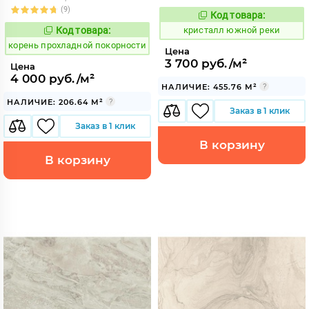
(9)
Код товара:
827704
Код:
Код товара:
кристалл южной реки
790447
Код:
корень прохладной покорности
Цена
3 700 руб./м²
Цена
4 000 руб./м²
НАЛИЧИЕ: 455.76 М²
НАЛИЧИЕ: 206.64 М²
Заказ в 1 клик
Заказ в 1 клик
В корзину
В корзину