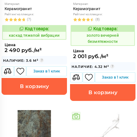
Материал:
Материал:
Керамогранит
Керамогранит
Рейтинг коллекции:
Рейтинг коллекции:
(7)
(8)
Код товара:
Код товара:
638385
517129
Код:
Код:
каскад тяжелой вибрации
золото вечерней
безмятежности
Цена
2 490 руб./м²
Цена
2 001 руб./м²
НАЛИЧИЕ: 3.6 М²
НАЛИЧИЕ: 4.32 М²
Заказ в 1 клик
Заказ в 1 клик
В корзину
В корзину