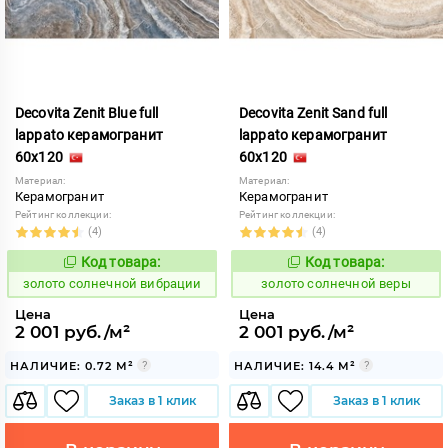
Decovita Zenit Blue full
Decovita Zenit Sand full
lappato керамогранит
lappato керамогранит
60x120
60x120
Материал:
Материал:
Керамогранит
Керамогранит
Рейтинг коллекции:
Рейтинг коллекции:
(4)
(4)
Код товара:
Код товара:
527385
527383
Код:
Код:
золото солнечной вибрации
золото солнечной веры
Цена
Цена
2 001 руб./м²
2 001 руб./м²
НАЛИЧИЕ: 0.72 М²
НАЛИЧИЕ: 14.4 М²
Заказ в 1 клик
Заказ в 1 клик