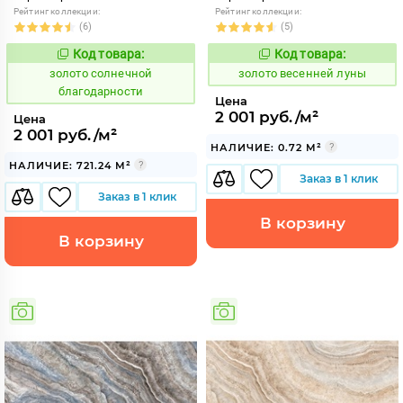
Рейтинг коллекции:
Рейтинг коллекции:
(6)
(5)
Код товара:
Код товара:
527378
516920
Код:
Код:
золото солнечной
золото весенней луны
благодарности
Цена
2 001 руб./м²
Цена
2 001 руб./м²
НАЛИЧИЕ: 0.72 М²
НАЛИЧИЕ: 721.24 М²
Заказ в 1 клик
Заказ в 1 клик
В корзину
В корзину