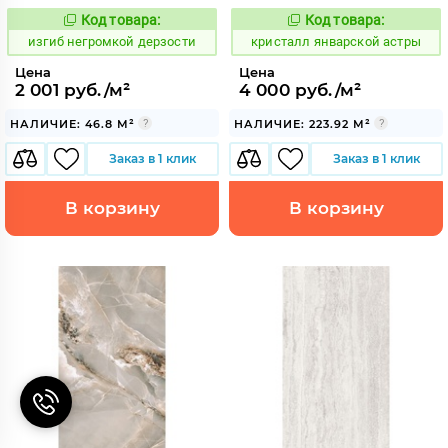
Код товара:
Код товара:
577520
827831
Код:
Код:
изгиб негромкой дерзости
кристалл январской астры
Цена
Цена
2 001 руб./м²
4 000 руб./м²
НАЛИЧИЕ: 46.8 М²
НАЛИЧИЕ: 223.92 М²
Заказ в 1 клик
Заказ в 1 клик
В корзину
В корзину