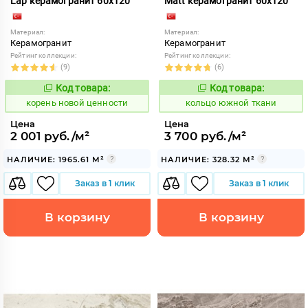
Lap керамогранит 60x120
Matt керамогранит 60x120
Материал:
Материал:
Керамогранит
Керамогранит
Рейтинг коллекции:
Рейтинг коллекции:
(9)
(6)
Код товара:
Код товара:
789492
749605
Код:
Код:
корень новой ценности
кольцо южной ткани
Цена
Цена
2 001 руб./м²
3 700 руб./м²
НАЛИЧИЕ: 1965.61 М²
НАЛИЧИЕ: 328.32 М²
Заказ в 1 клик
Заказ в 1 клик
В корзину
В корзину