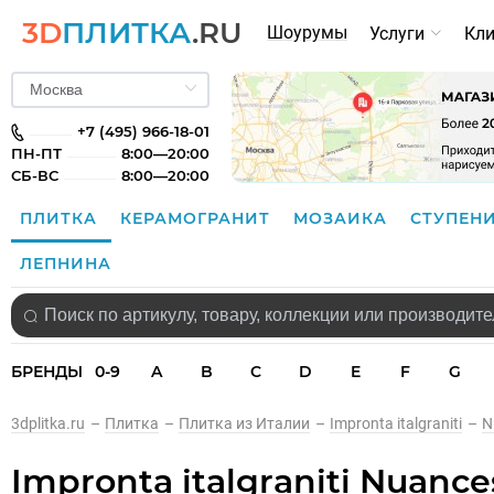
3D
ПЛИТКА
.RU
Шоурумы
Услуги
Кл
+7 (495) 966-18-01
ПН-ПТ
8:00—20:00
СБ-ВС
8:00—20:00
ПЛИТКА
КЕРАМОГРАНИТ
МОЗАИКА
СТУПЕН
ЛЕПНИНА
БРЕНДЫ
0-9
A
B
C
D
E
F
G
3dplitka.ru
–
Плитка
–
Плитка из Италии
–
Impronta italgraniti
–
N
Impronta italgraniti Nuan