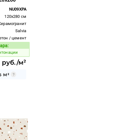
NU09XPA
120x280 см
Керамогранит
Salvia
етон / цемент
ара:
Код товара:
интонации
1 руб./м²
6 М²