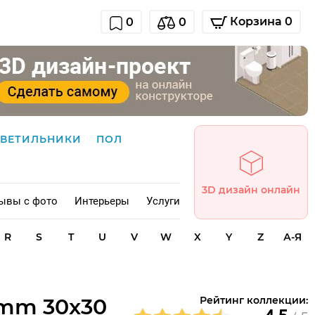
Корзина 0
0
0
СВЕТИЛЬНИКИ
ПОЛ
3D дизайн онлайн
ывы с фото
Интерьеры
Услуги
R
S
T
U
V
W
X
Y
Z
А-Я
6mm 30x30
Рейтинг коллекции: