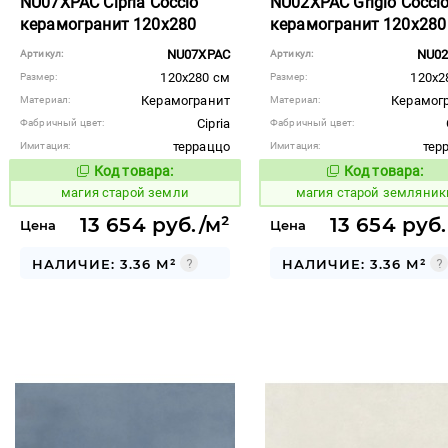
NU07XPAC Cipria Coccio
NU02XPAC Grigio Cocci
керамогранит 120x280
керамогранит 120x280
NU07XPAC
NU0
Артикул:
Артикул:
120x280 см
120x2
Размер:
Размер:
Керамогранит
Керамог
Материал:
Материал:
Cipria
Фабричный цвет:
Фабричный цвет:
терраццо
тер
Имитация:
Имитация:
Код товара:
Код товара:
918405
918406
Код товара:
Код то
магия старой земли
магия старой земляник
13 654 руб./м²
13 654 руб.
Цена
Цена
НАЛИЧИЕ: 3.36 М²
НАЛИЧИЕ: 3.36 М²