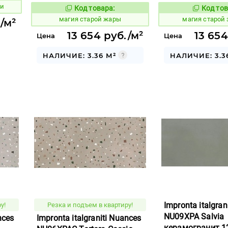
ки
Код товара:
Код тов
918400
918402
Код товара:
магия старой жары
магия старой 
./м²
13 654 руб./м²
13 654
Цена
Цена
НАЛИЧИЕ: 3.36 М²
НАЛИЧИЕ: 3.3
Impronta italgran
у!
Резка и подъем в квартиру!
NU09XPA Salvia
nces
Impronta italgraniti Nuances
керамогранит 1