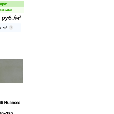
ара:
Код товара:
загадки
 руб./м²
6 М²
iti Nuances
20x280