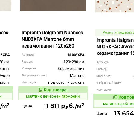
nces
Impronta italgraniti Nuances
Резка и подъем в
NU08XPA Marrone 6mm
Impronta italgran
керамогранит 120x280
NU05XPAC Avorio
керамогранит 1
05XPA
NU08XPA
Артикул:
80 см
120x280 см
Размер:
Артикул:
ранит
Керамогранит
Материал:
Размер:
Avorio
Marrone
Фабричный цвет:
Материал:
емент
под бетон / цемент
Имитация:
Фабричный цвет:
Код товара:
Имитация:
923391
вара:
Код товара:
и
маятник вечерней гармонии
Код тов
918401
магия старой 
./м²
11 811 руб./м²
Цена
13 654
Цена