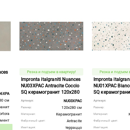
nces
Резка и подъем в квартиру!
Резка и подъем в
Impronta italgraniti Nuances
Impronta italgran
NU03XPAC Antracite Coccio
NU01XPAC Bianc
SQ керамогранит 120x280
SQ керамограни
06XPA
80 см
NU03XPAC
Артикул:
Артикул:
ранит
120x280 см
Размер:
Размер:
ortora
Керамогранит
Материал:
Материал:
емент
Antracite
Фабричный цвет:
Фабричный цвет:
терраццо
Имитация:
Имитация:
вара: