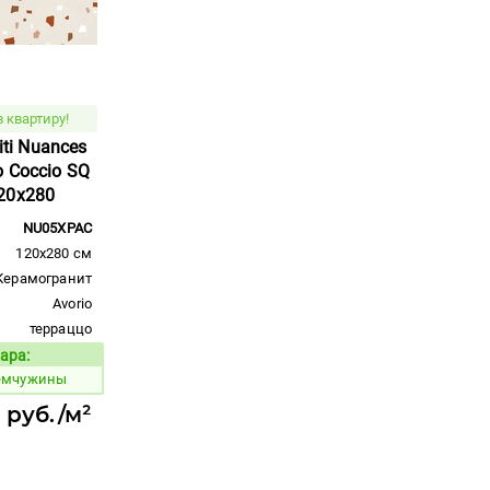
 квартиру!
iti Nuances
 Coccio SQ
20x280
NU05XPAC
120x280 см
Керамогранит
Avorio
терраццо
ара:
Код товара:
жемчужины
 руб./м²