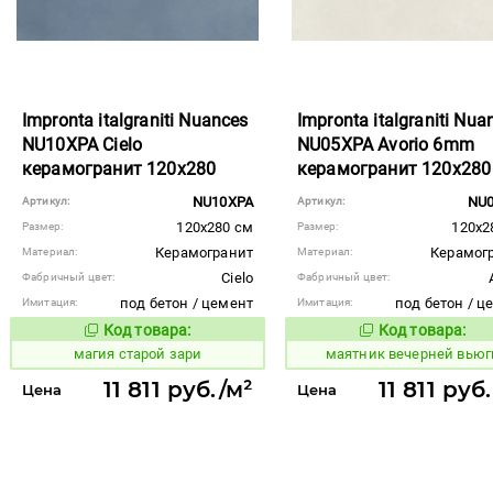
Impronta italgraniti Nuances
Impronta italgraniti Nua
NU10XPA Cielo
NU05XPA Avorio 6mm
керамогранит 120x280
керамогранит 120x280
NU10XPA
NU
Артикул:
Артикул:
120x280 см
120x2
Размер:
Размер:
Керамогранит
Керамог
Материал:
Материал:
Cielo
Фабричный цвет:
Фабричный цвет:
под бетон / цемент
под бетон / ц
Имитация:
Имитация:
Код товара:
Код товара:
918403
923389
Код товара:
Код то
магия старой зари
маятник вечерней вьюг
11 811 руб./м²
11 811 руб
Цена
Цена