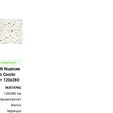
 квартиру!
iti Nuances
o Coccio
т 120x280
NU01XPAC
120x280 см
Керамогранит
Bianco
терраццо