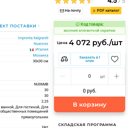
4.5
/ 5
На почту
PDF каталог
Код товара:
1004467
ЕКТ ПОСТАВКИ
1
Код товара:
молния элегантной скрипки
Impronta italgraniti
4 072 руб./шт
Цена
Nuances
Италия
Мозаика
Заказать в 1
клик
30x30 см
шт
NU06MB
30
0 руб.
30
2.25
В корзину
 ванной, Для гостиной, Для
ля общественных помещений
прямоугольник
СКЛАДСКАЯ ПРОГРАММА
Нет