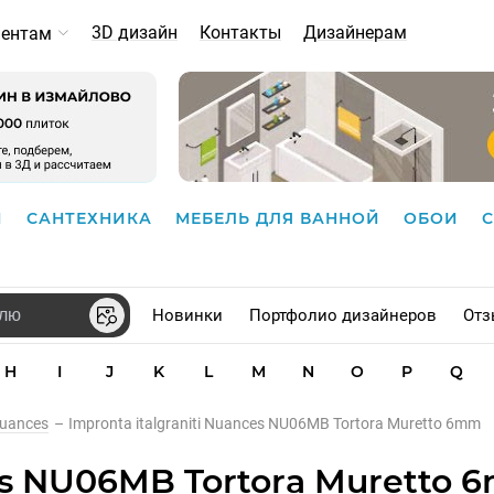
3D дизайн
Контакты
Дизайнерам
иентам
И
САНТЕХНИКА
МЕБЕЛЬ ДЛЯ ВАННОЙ
ОБОИ
Новинки
Портфолио дизайнеров
Отз
H
I
J
K
L
M
N
O
P
Q
uances
–
Impronta italgraniti Nuances NU06MB Tortora Muretto 6mm
ces NU06MB Tortora Muretto 