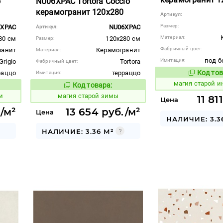
o
NU06XPAC Tortora Coccio
керамогранит 120x280
Артикул:
Размер:
2XPAC
NU06XPAC
Артикул:
Материал:
80 см
120x280 см
Размер:
Фабричный цвет:
ранит
Керамогранит
Материал:
под б
Имитация:
Grigio
Tortora
Фабричный цвет:
Код тов
раццо
терраццо
Имитация:
918408
магия старой 
Код товара:
918407
вара:
Код товара:
и
магия старой зимы
11 81
Цена
/м²
13 654 руб./м²
Цена
НАЛИЧИЕ: 3.3
НАЛИЧИЕ: 3.36 М²