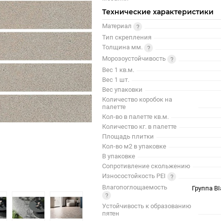
Технические характеристики
Материал
Тип скрепления
Толщина мм.
Морозоустойчивость
Вес 1 кв.м.
Вес 1 шт.
Вес упаковки
Количество коробок на
палетте
Кол-во в палетте кв.м.
Количество кг. в палетте
Площадь плитки
Кол-во м2 в упаковке
В упаковке
Сопротивление скольжению
Износостойкость PEI
Влагопоглощаемость
Группа BI
Устойчивость к образованию
пятен