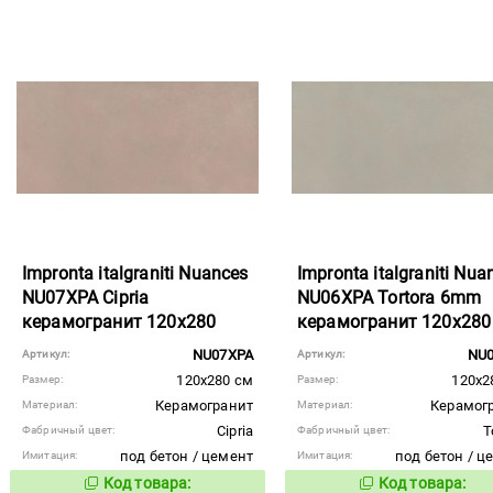
Impronta italgraniti Nuances
Impronta italgraniti Nua
NU07XPA Cipria
NU06XPA Tortora 6mm
керамогранит 120x280
керамогранит 120x280
NU07XPA
NU
Артикул:
Артикул:
120x280 см
120x2
Размер:
Размер:
Керамогранит
Керамог
Материал:
Материал:
Cipria
T
Фабричный цвет:
Фабричный цвет:
под бетон / цемент
под бетон / ц
Имитация:
Имитация:
Код товара:
Код товара:
918404
923390
Код товара:
Код то