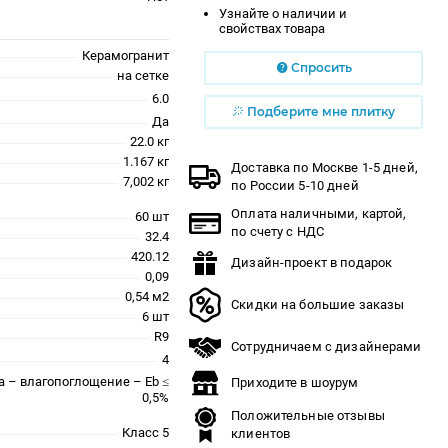
Узнайте о наличии и
свойствах товара
Керамогранит
Спросить
на сетке
6.0
Подберите мне плитку
Да
22.0 кг
1.167 кг
Доставка по Москве 1-5 дней,
7,002 кг
по России 5-10 дней
Оплата наличными, картой,
60 шт
по счету с НДС
32.4
420.12
Дизайн-проект в подарок
0,09
0,54 м2
Скидки на большие заказы
6 шт
R9
Сотрудничаем с дизайнерами
4
a – влагопоглощение – Eb ≤
Приходите в шоурум
0,5%
Положительные отзывы
Класс 5
клиентов