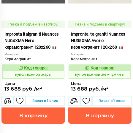
Резка и подъем в квартиру!
Резка и подъем в квартиру!
Impronta italgraniti Nuances
Impronta italgraniti Nuances
NU04XMA Nero
NU05XMA Avorio
керамогранит 120x260
керамогранит 120x260
Материал:
Материал:
Керамогранит
Керамогранит
Код товара:
Код товара:
858900
858901
Код:
Код:
купол южной жары
купол южной жемчужины
Цена
Цена
13 688 руб./м²
13 688 руб./м²
Заказ в 1 клик
Заказ в 1 клик
В корзину
В корзину