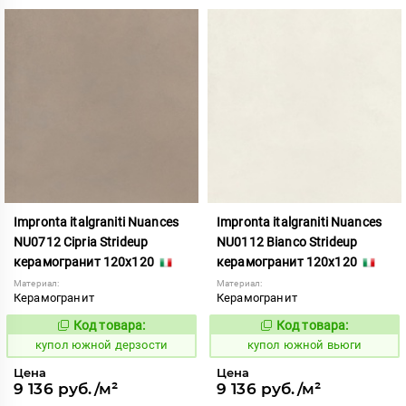
Impronta italgraniti Nuances
Impronta italgraniti Nuances
NU0712 Cipria Strideup
NU0112 Bianco Strideup
керамогранит 120x120
керамогранит 120x120
Материал:
Материал:
Керамогранит
Керамогранит
Код товара:
Код товара:
858895
858889
Код:
Код:
купол южной дерзости
купол южной вьюги
Цена
Цена
9 136 руб./м²
9 136 руб./м²