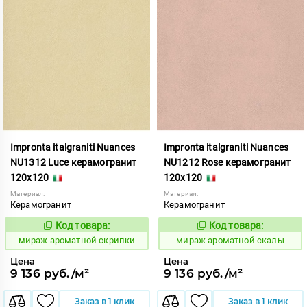
Impronta italgraniti Nuances
Impronta italgraniti Nuances
NU1312 Luce керамогранит
NU1212 Rose керамогранит
120x120
120x120
Материал:
Материал:
Керамогранит
Керамогранит
Код товара:
Код товара:
984717
984716
Код:
Код:
мираж ароматной скрипки
мираж ароматной скалы
Цена
Цена
9 136 руб./м²
9 136 руб./м²
Заказ в 1 клик
Заказ в 1 клик