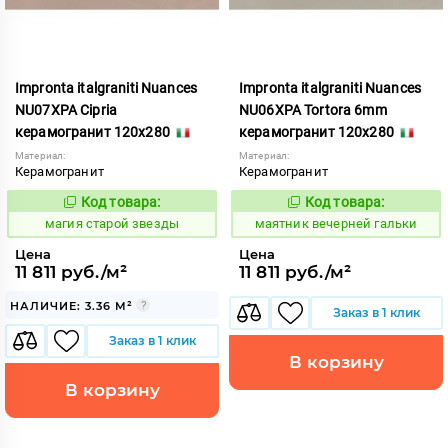
Impronta italgraniti Nuances
Impronta italgraniti Nuances
NU07XPA Cipria
NU06XPA Tortora 6mm
керамогранит 120x280
керамогранит 120x280
Материал:
Материал:
Керамогранит
Керамогранит
Код товара:
Код товара:
918404
923390
Код:
Код:
магия старой звезды
маятник вечерней гальки
Цена
Цена
11 811 руб./м²
11 811 руб./м²
НАЛИЧИЕ: 3.36 М²
Заказ в 1 клик
Заказ в 1 клик
В корзину
В корзину