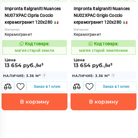
Impronta italgraniti Nuances
Impronta italgraniti Nuances
NU07XPAC Cipria Coccio
NU02XPAC Grigio Coccio
керамогранит 120x280
керамогранит 120x280
Материал:
Материал:
Керамогранит
Керамогранит
Код товара:
Код товара:
918405
918406
Код:
Код:
магия старой земли
магия старой земляники
Цена
Цена
13 654 руб./м²
13 654 руб./м²
НАЛИЧИЕ: 3.36 М²
НАЛИЧИЕ: 3.36 М²
Заказ в 1 клик
Заказ в 1 клик
В корзину
В корзину