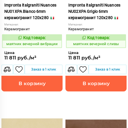
Impronta italgraniti Nuances
Impronta italgraniti Nuances
NU01XPA Bianco 6mm
NU02XPA Grigio 6mm
керамогранит 120x280
керамогранит 120x280
Материал:
Материал:
Керамогранит
Керамогранит
Код товара:
Код товара:
923385
923386
Код:
Код:
маятник вечерней вибрации
маятник вечерней сливы
Цена
Цена
11 811 руб./м²
11 811 руб./м²
Заказ в 1 клик
Заказ в 1 клик
В корзину
В корзину