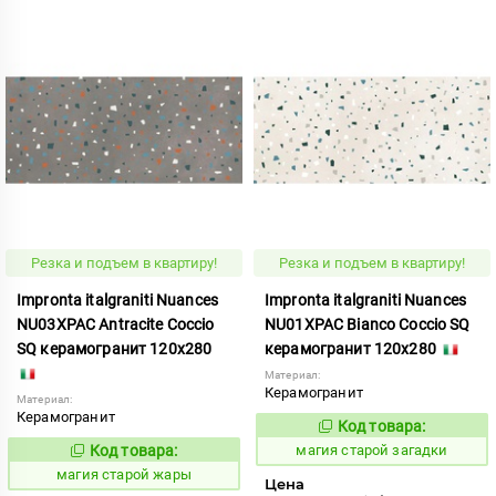
Резка и подъем в квартиру!
Резка и подъем в квартиру!
Impronta italgraniti Nuances
Impronta italgraniti Nuances
NU03XPAC Antracite Coccio
NU01XPAC Bianco Coccio SQ
SQ керамогранит 120x280
керамогранит 120x280
Материал:
Керамогранит
Материал:
Керамогранит
Код товара:
918402
Код:
Код товара:
магия старой загадки
918400
Код:
магия старой жары
Цена