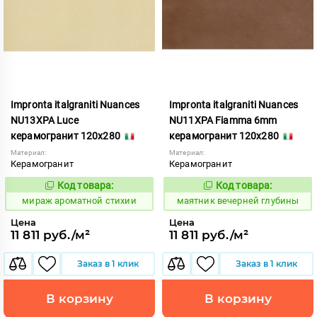
Impronta italgraniti Nuances
Impronta italgraniti Nuances
NU13XPA Luce
NU11XPA Fiamma 6mm
керамогранит 120x280
керамогранит 120x280
Материал:
Материал:
Керамогранит
Керамогранит
Код товара:
Код товара:
984723
923392
Код:
Код:
мираж ароматной стихии
маятник вечерней глубины
Цена
Цена
11 811 руб./м²
11 811 руб./м²
Заказ в 1 клик
Заказ в 1 клик
В корзину
В корзину