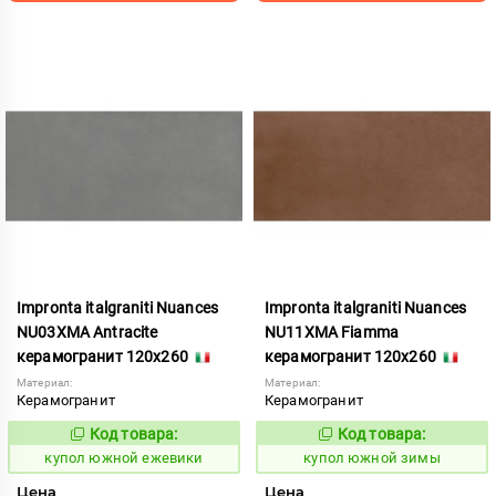
Impronta italgraniti Nuances
Impronta italgraniti Nuances
NU03XMA Antracite
NU11XMA Fiamma
керамогранит 120x260
керамогранит 120x260
Материал:
Материал:
Керамогранит
Керамогранит
Код товара:
Код товара:
858899
858907
Код:
Код:
купол южной ежевики
купол южной зимы
Цена
Цена