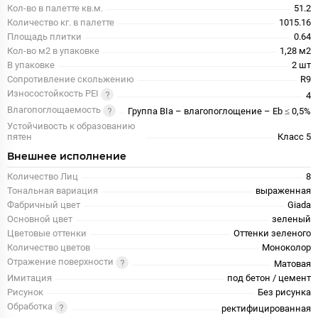
Кол-во в палетте кв.м.
51.2
Количество кг. в палетте
1015.16
Площадь плитки
0.64
Кол-во м2 в упаковке
1,28 м2
В упаковке
2 шт
Сопротивление скольжению
R9
Износостойкость PEI
4
Влагопоглощаемость
Группа BIa – влагопоглощение – Eb ≤ 0,5%
Устойчивость к образованию
пятен
Класс 5
Внешнее исполнение
Количество Лиц
8
Тональная вариация
выраженная
Фабричный цвет
Giada
Основной цвет
зеленый
Цветовые оттенки
Оттенки зеленого
Количество цветов
Моноколор
Отражение поверхности
Матовая
Имитация
под бетон / цемент
Рисунок
Без рисунка
Обработка
ректифицированная