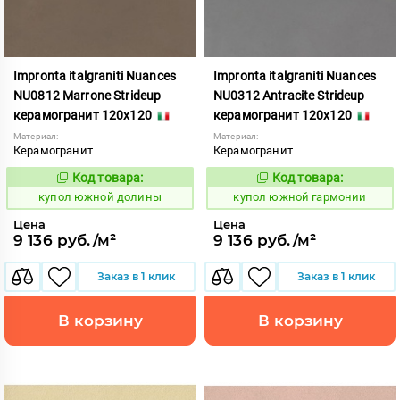
Impronta italgraniti Nuances
Impronta italgraniti Nuances
NU0812 Marrone Strideup
NU0312 Antracite Strideup
керамогранит 120x120
керамогранит 120x120
Материал:
Материал:
Керамогранит
Керамогранит
Код товара:
Код товара:
858896
858891
Код:
Код:
купол южной долины
купол южной гармонии
Цена
Цена
9 136 руб./м²
9 136 руб./м²
Заказ в 1 клик
Заказ в 1 клик
В корзину
В корзину