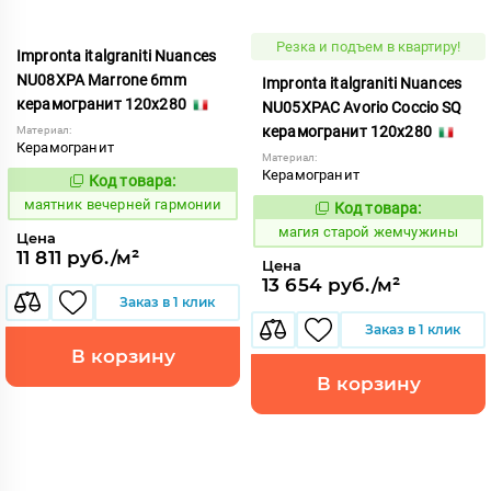
Резка и подъем в квартиру!
Impronta italgraniti Nuances
NU08XPA Marrone 6mm
Impronta italgraniti Nuances
керамогранит 120x280
NU05XPAC Avorio Coccio SQ
керамогранит 120x280
Материал:
Керамогранит
Материал:
Керамогранит
Код товара:
923391
Код:
маятник вечерней гармонии
Код товара:
918401
Код:
магия старой жемчужины
Цена
11 811 руб./м²
Цена
13 654 руб./м²
Заказ в 1 клик
Заказ в 1 клик
В корзину
В корзину