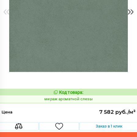
«
»
Код товара:
984721
Код:
мираж ароматной слезы
7 582 руб./м²
Цена
Заказ в 1 клик