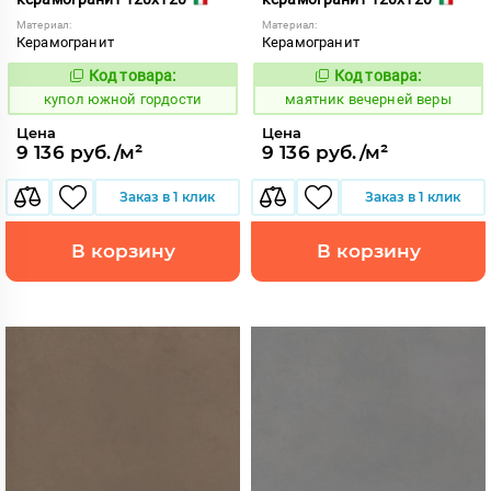
Материал:
Материал:
Керамогранит
Керамогранит
Код товара:
Код товара:
858893
923383
Код:
Код:
купол южной гордости
маятник вечерней веры
Цена
Цена
9 136 руб./м²
9 136 руб./м²
Заказ в 1 клик
Заказ в 1 клик
В корзину
В корзину