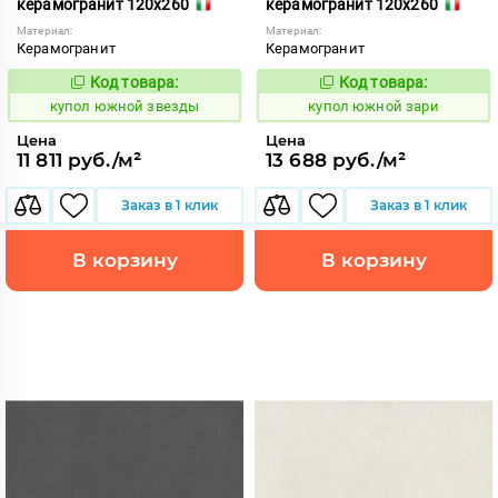
керамогранит 120x260
керамогранит 120x260
Материал:
Материал:
Керамогранит
Керамогранит
Код товара:
Код товара:
858904
858903
Код:
Код:
купол южной звезды
купол южной зари
Цена
Цена
11 811 руб./м²
13 688 руб./м²
Заказ в 1 клик
Заказ в 1 клик
В корзину
В корзину