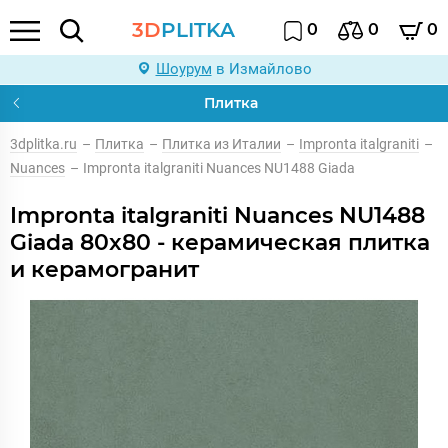
3D
PLITKA
0
0
0
Шоурум
в Измайлово
Плитка
3dplitka.ru
–
Плитка
–
Плитка из Италии
–
Impronta italgraniti
–
Nuances
–
Impronta italgraniti Nuances NU1488 Giada
Impronta italgraniti Nuances NU1488
Giada 80x80 - керамическая плитка
и керамогранит