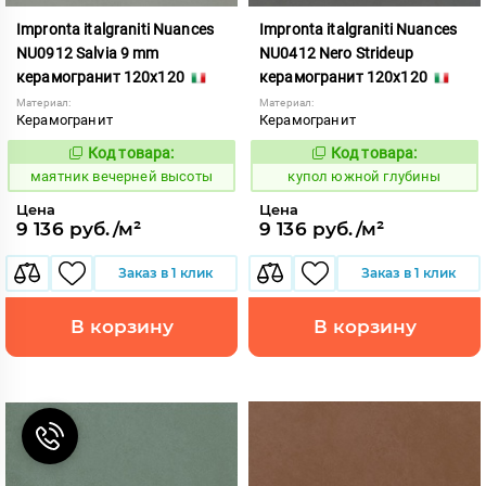
Impronta italgraniti Nuances
Impronta italgraniti Nuances
NU0912 Salvia 9 mm
NU0412 Nero Strideup
керамогранит 120x120
керамогранит 120x120
Материал:
Материал:
Керамогранит
Керамогранит
Код товара:
Код товара:
923382
858892
Код:
Код:
маятник вечерней высоты
купол южной глубины
Цена
Цена
9 136 руб./м²
9 136 руб./м²
Заказ в 1 клик
Заказ в 1 клик
В корзину
В корзину