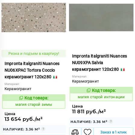
Резка и подъем в квартиру!
Impronta italgraniti Nuances
NU09XPA Salvia
Impronta italgraniti Nuances
керамогранит 120x280
NU06XPAC Tortora Coccio
керамогранит 120x280
Материал:
Керамогранит
Материал:
Керамогранит
Код товара:
918408
Код:
магия старой интонации
Код товара:
918407
Код:
магия старой зимы
Цена
11 811 руб./м²
Цена
13 654 руб./м²
НАЛИЧИЕ: 3.36 М²
НАЛИЧИЕ: 3.36 М²
Заказ в 1 клик