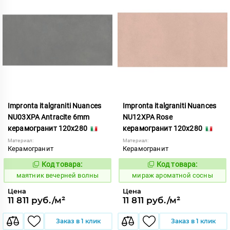
Impronta italgraniti Nuances
Impronta italgraniti Nuances
NU03XPA Antracite 6mm
NU12XPA Rose
керамогранит 120x280
керамогранит 120x280
Материал:
Материал:
Керамогранит
Керамогранит
Код товара:
Код товара:
923387
984722
Код:
Код:
маятник вечерней волны
мираж ароматной сосны
Цена
Цена
11 811 руб./м²
11 811 руб./м²
Заказ в 1 клик
Заказ в 1 клик