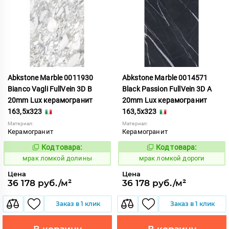
Abkstone Marble 0011930
Abkstone Marble 0014571
Bianco Vagli FullVein 3D B
Black Passion FullVein 3D A
20mm Lux керамогранит
20mm Lux керамогранит
163,5x323
163,5x323
Материал:
Материал:
Керамогранит
Керамогранит
Код товара:
Код товара:
1052896
1052897
Код:
Код:
мрак ломкой долины
мрак ломкой дороги
Цена
Цена
36 178 руб./м²
36 178 руб./м²
Заказ в 1 клик
Заказ в 1 клик
В корзину
В корзину