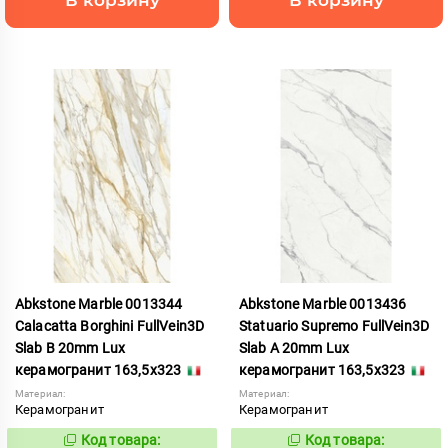
Abkstone Marble 0013344
Abkstone Marble 0013436
Calacatta Borghini FullVein3D
Statuario Supremo FullVein3D
Slab B 20mm Lux
Slab A 20mm Lux
керамогранит 163,5x323
керамогранит 163,5x323
Материал:
Материал:
Керамогранит
Керамогранит
Код товара:
Код товара:
1052900
1052901
Код:
Код: