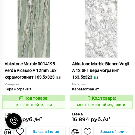
Abkstone Marble 0014195
Abkstone Marble Bianco Vagli
Verde Picasso A 12mm Lux
A 12 SFT керамогранит
керамогранит 163,5x323
163,5x323
Материал:
Материал:
Керамогранит
Керамогранит
Код товара:
Код товара:
1052797
1020305
Код:
Код:
мрак летней маски
мост каменной мудрости
Цена
Цена
19 205 руб./м²
16 894 руб./м²
Заказ в 1 клик
Заказ в 1 клик