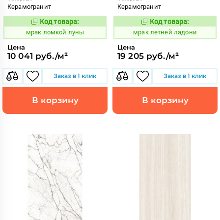
Керамогранит
Керамогранит
Код товара:
Код товара:
1052920
1052792
Код:
Код:
мрак ломкой луны
мрак летней ладони
Цена
Цена
10 041 руб./м²
19 205 руб./м²
Заказ в 1 клик
Заказ в 1 клик
В корзину
В корзину