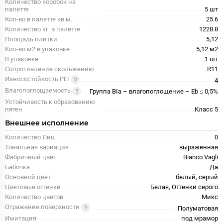
Количество коробок на
палетте
5 шт
Кол-во в палетте кв.м.
25.6
Количество кг. в палетте
1228.8
Площадь плитки
5,12
Кол-во м2 в упаковке
5,12 м2
В упаковке
1 шт
Сопротивление скольжению
R11
Износостойкость PEI
4
Влагопоглощаемость
Группа BIa – влагопоглощение – Eb ≤ 0,5%
Устойчивость к образованию
пятен
Класс 5
Внешнее исполнение
Количество Лиц
0
Тональная вариация
выраженная
Фабричный цвет
Bianco Vagli
Бабочка
Да
Основной цвет
белый, серый
Цветовые оттенки
Белая, Оттенки серого
Количество цветов
Микс
Отражение поверхности
Полуматовая
Имитация
под мрамор