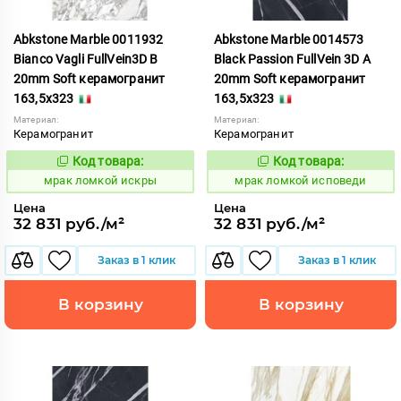
Abkstone Marble 0011932
Abkstone Marble 0014573
Bianco Vagli FullVein3D B
Black Passion FullVein 3D A
20mm Soft керамогранит
20mm Soft керамогранит
163,5x323
163,5x323
Материал:
Материал:
Керамогранит
Керамогранит
Код товара:
Код товара:
1052909
1052910
Код:
Код:
мрак ломкой искры
мрак ломкой исповеди
Цена
Цена
32 831 руб./м²
32 831 руб./м²
Заказ в 1 клик
Заказ в 1 клик
В корзину
В корзину