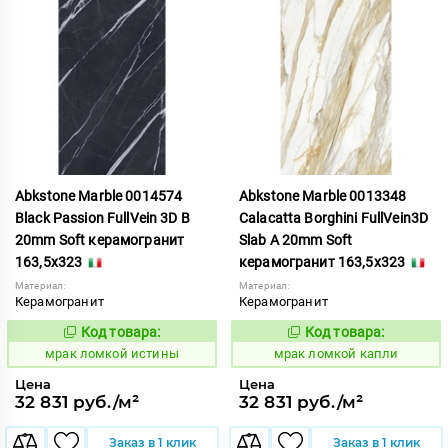
Abkstone Marble 0014574
Abkstone Marble 0013348
Black Passion FullVein 3D B
Calacatta Borghini FullVein3D
20mm Soft керамогранит
Slab A 20mm Soft
163,5x323
керамогранит 163,5x323
Материал:
Материал:
Керамогранит
Керамогранит
Код товара:
Код товара:
1052911
1052912
Код:
Код:
мрак ломкой истины
мрак ломкой капли
Цена
Цена
32 831 руб./м²
32 831 руб./м²
Заказ в 1 клик
Заказ в 1 клик