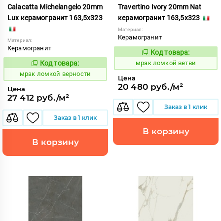
Calacatta Michelangelo 20mm
Travertino Ivory 20mm Nat
Lux керамогранит 163,5x323
керамогранит 163,5x323
Материал:
Керамогранит
Материал:
Керамогранит
Код товара:
1052884
Код:
Код товара:
мрак ломкой ветви
1052881
Код:
мрак ломкой верности
Цена
20 480 руб./м²
Цена
27 412 руб./м²
Заказ в 1 клик
Заказ в 1 клик
В корзину
В корзину