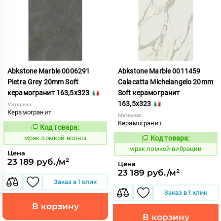
Abkstone Marble 0006291
Abkstone Marble 0011459
Pietra Grey 20mm Soft
Calacatta Michelangelo 20mm
керамогранит 163,5x323
Soft керамогранит
163,5x323
Материал:
Керамогранит
Материал:
Керамогранит
Код товара:
1052887
Код:
мрак ломкой волны
Код товара:
1052885
Код:
мрак ломкой вибрации
Цена
23 189 руб./м²
Цена
23 189 руб./м²
Заказ в 1 клик
Заказ в 1 клик
В корзину
В корзину