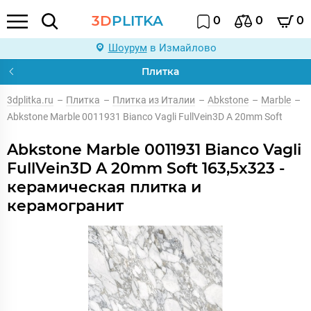
3D
PLITKA
0
0
0
Шоурум
в Измайлово
Плитка
3dplitka.ru
–
Плитка
–
Плитка из Италии
–
Abkstone
–
Marble
–
Abkstone Marble 0011931 Bianco Vagli FullVein3D A 20mm Soft
Abkstone Marble 0011931 Bianco Vagli
FullVein3D A 20mm Soft 163,5x323 -
керамическая плитка и
керамогранит