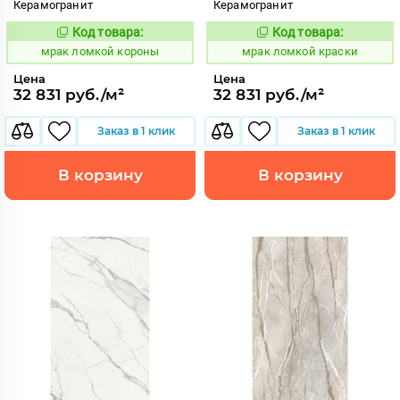
Керамогранит
Керамогранит
Код товара:
Код товара:
1052913
1052914
Код:
Код:
мрак ломкой короны
мрак ломкой краски
Цена
Цена
32 831 руб./м²
32 831 руб./м²
Заказ в 1 клик
Заказ в 1 клик
В корзину
В корзину