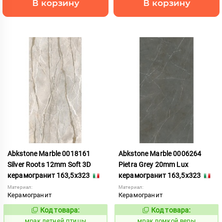
В корзину
В корзину
Abkstone Marble 0018161
Abkstone Marble 0006264
Silver Roots 12mm Soft 3D
Pietra Grey 20mm Lux
керамогранит 163,5x323
керамогранит 163,5x323
Материал:
Материал:
Керамогранит
Керамогранит
Код товара:
Код товара:
1052823
1052883
Код:
Код:
мрак летней птицы
мрак ломкой веры