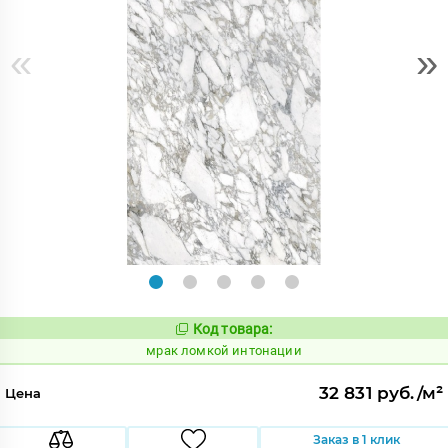
«
»
Код товара:
1052908
Код:
мрак ломкой интонации
32 831 руб./м²
Цена
Заказ в 1 клик