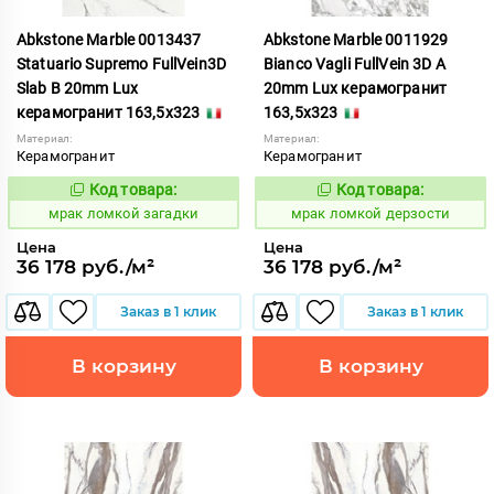
Abkstone Marble 0013437
Abkstone Marble 0011929
Statuario Supremo FullVein3D
Bianco Vagli FullVein 3D A
Slab B 20mm Lux
20mm Lux керамогранит
керамогранит 163,5x323
163,5x323
Материал:
Материал:
Керамогранит
Керамогранит
Код товара:
Код товара:
1052902
1052895
Код:
Код:
мрак ломкой загадки
мрак ломкой дерзости
Цена
Цена
36 178 руб./м²
36 178 руб./м²
Заказ в 1 клик
Заказ в 1 клик
В корзину
В корзину