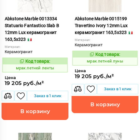
Abkstone Marble 0013334
Abkstone Marble 0015199
Statuario Fantastico Slab B
Travertino Ivory 12mm Lux
12mm Lux керамогранит
керамогранит 163,5x323
163,5x323
Материал:
Керамогранит
Материал:
Керамогранит
Код товара:
1052795
Код:
Код товара:
мрак летней луны
1052793
Код:
мрак летней ленты
Цена
19 205 руб./м²
Цена
19 205 руб./м²
Заказ в 1 клик
Заказ в 1 клик
В корзину
В корзину