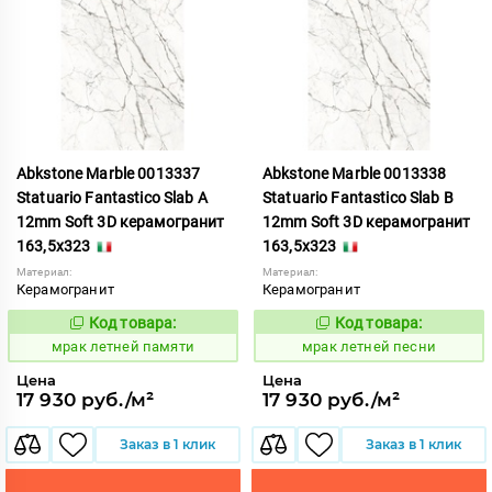
Abkstone Marble 0013337
Abkstone Marble 0013338
Statuario Fantastico Slab A
Statuario Fantastico Slab B
12mm Soft 3D керамогранит
12mm Soft 3D керамогранит
163,5x323
163,5x323
Материал:
Материал:
Керамогранит
Керамогранит
Код товара:
Код товара:
1052818
1052819
Код:
Код:
мрак летней памяти
мрак летней песни
Цена
Цена
17 930 руб./м²
17 930 руб./м²
Заказ в 1 клик
Заказ в 1 клик