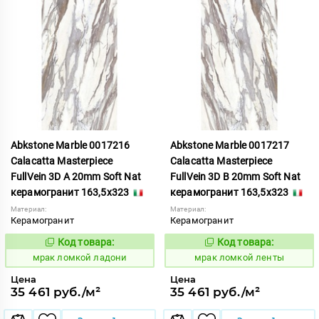
Abkstone Marble 0017216
Abkstone Marble 0017217
Calacatta Masterpiece
Calacatta Masterpiece
FullVein 3D A 20mm Soft Nat
FullVein 3D B 20mm Soft Nat
керамогранит 163,5x323
керамогранит 163,5x323
Материал:
Материал:
Керамогранит
Керамогранит
Код товара:
Код товара:
1052917
1052918
Код:
Код:
мрак ломкой ладони
мрак ломкой ленты
Цена
Цена
35 461 руб./м²
35 461 руб./м²