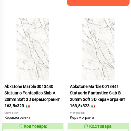
Abkstone Marble 0013440
Abkstone Marble 0013441
Statuario Fantastico Slab A
Statuario Fantastico Slab B
20mm Soft 3D керамогранит
20mm Soft 3D керамогранит
163,5x323
163,5x323
Материал:
Материал:
Керамогранит
Керамогранит
Код товара:
Код товара:
1052891
1052892
Код:
Код: