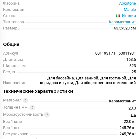
Фабрика
Abkstone
Коллекция
Marble
Италия
Страна
Тип товара
Керамогранит
Размеры
163.5x323 см
Общие
Артикул
0011931 / PF60011931
Длина, см
163.5
Ширина, см
323
Вес, кг
25
Для бассейна, Для ванной, Для гостиной, Для
Назначение
коридора и кухни, Для общественных помещений
Технические характеристики
Материал
Керамогранит
Толщина мм.
20.0
Морозоустойчивость
Да
Вес 1 кв.м.
22.0 кг
Вес 1 шт.
245.76 кг
Вес упаковки
245,76 кг