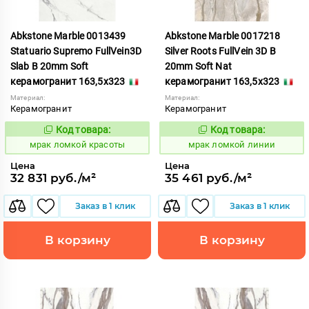
Abkstone Marble 0013439
Abkstone Marble 0017218
Statuario Supremo FullVein3D
Silver Roots FullVein 3D B
Slab B 20mm Soft
20mm Soft Nat
керамогранит 163,5x323
керамогранит 163,5x323
Материал:
Материал:
Керамогранит
Керамогранит
Код товара:
Код товара:
1052915
1052919
Код:
Код:
мрак ломкой красоты
мрак ломкой линии
Цена
Цена
32 831 руб./м²
35 461 руб./м²
Заказ в 1 клик
Заказ в 1 клик
В корзину
В корзину