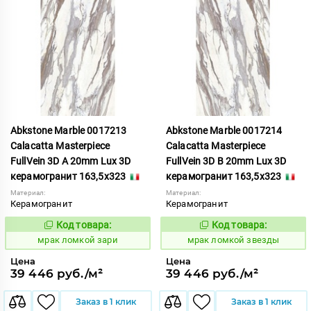
Abkstone Marble 0017213
Abkstone Marble 0017214
Calacatta Masterpiece
Calacatta Masterpiece
FullVein 3D A 20mm Lux 3D
FullVein 3D B 20mm Lux 3D
керамогранит 163,5x323
керамогранит 163,5x323
Материал:
Материал:
Керамогранит
Керамогранит
Код товара:
Код товара:
1052903
1052904
Код:
Код:
мрак ломкой зари
мрак ломкой звезды
Цена
Цена
39 446 руб./м²
39 446 руб./м²
Заказ в 1 клик
Заказ в 1 клик