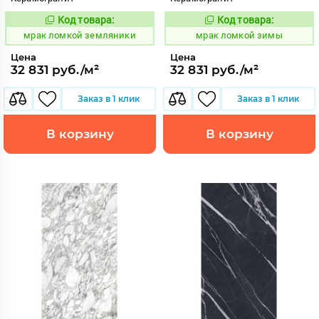
Код товара:
Код товара:
1052906
1052907
Код:
Код:
мрак ломкой земляники
мрак ломкой зимы
Цена
Цена
32 831 руб./м²
32 831 руб./м²
Заказ в 1 клик
Заказ в 1 клик
В корзину
В корзину