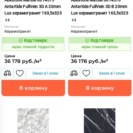
Antartide FullVein 3D A 20mm
Antartide FullVein 3D B 20mm
Lux керамогранит 163,5x323
Lux керамогранит 163,5x323
Материал:
Материал:
Керамогранит
Керамогранит
Код товара:
Код товара:
1052893
1052894
Код:
Код:
мрак ломкой гордости
мрак ломкой грозы
Цена
Цена
36 178 руб./м²
36 178 руб./м²
Заказ в 1 клик
Заказ в 1 клик
В корзину
В корзину