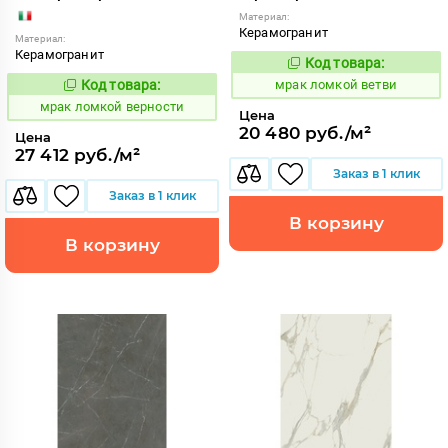
Материал:
Керамогранит
Материал:
Керамогранит
Код товара:
1052884
Код:
Код товара:
мрак ломкой ветви
1052881
Код:
мрак ломкой верности
Цена
20 480 руб./м²
Цена
27 412 руб./м²
Заказ в 1 клик
Заказ в 1 клик
В корзину
В корзину