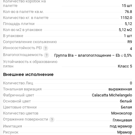
Количество коробок на
палетте
15 шт
Кол-во в палетте кв.м.
76.8
Количество кг. в палетте
1152.0
Площадь плитки
5,12
Кол-во м2 в упаковке
5,12 м2
В упаковке
1 шт
Сопротивление скольжению
R9
Износостойкость PEI
4
Влагопоглощаемость
Группа BIa – влагопоглощение – Eb ≤ 0,5%
Устойчивость к образованию
пятен
Класс 5
Внешнее исполнение
Количество Лиц
0
Тональная вариация
выраженная
Фабричный цвет
Calacatta Michelangelo
Основной цвет
белый
Цветовые оттенки
Белая
Количество цветов
Моноколор
Отражение поверхности
Глянцевая
Имитация
под мрамор
Рисунок
Мрамор