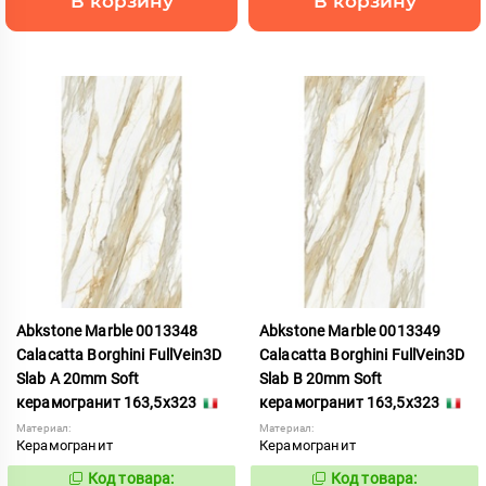
В корзину
В корзину
Abkstone Marble 0013348
Abkstone Marble 0013349
Calacatta Borghini FullVein3D
Calacatta Borghini FullVein3D
Slab A 20mm Soft
Slab B 20mm Soft
керамогранит 163,5x323
керамогранит 163,5x323
Материал:
Материал:
Керамогранит
Керамогранит
Код товара:
Код товара:
1052912
1052913
Код:
Код: