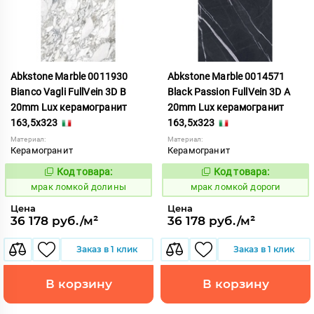
Abkstone Marble 0011930
Abkstone Marble 0014571
Bianco Vagli FullVein 3D B
Black Passion FullVein 3D A
20mm Lux керамогранит
20mm Lux керамогранит
163,5x323
163,5x323
Материал:
Материал:
Керамогранит
Керамогранит
Код товара:
Код товара:
1052896
1052897
Код:
Код:
мрак ломкой долины
мрак ломкой дороги
Цена
Цена
36 178 руб./м²
36 178 руб./м²
Заказ в 1 клик
Заказ в 1 клик
В корзину
В корзину