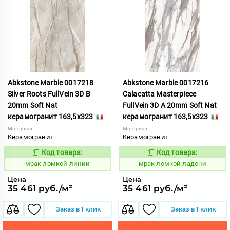
Abkstone Marble 0017218
Abkstone Marble 0017216
Silver Roots FullVein 3D B
Calacatta Masterpiece
20mm Soft Nat
FullVein 3D A 20mm Soft Nat
керамогранит 163,5x323
керамогранит 163,5x323
Материал:
Материал:
Керамогранит
Керамогранит
Код товара:
Код товара:
1052919
1052917
Код:
Код:
мрак ломкой линии
мрак ломкой ладони
Цена
Цена
35 461 руб./м²
35 461 руб./м²
Заказ в 1 клик
Заказ в 1 клик