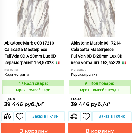
Abkstone Marble 0017213
Abkstone Marble 0017214
Calacatta Masterpiece
Calacatta Masterpiece
FullVein 3D A 20mm Lux 3D
FullVein 3D B 20mm Lux 3D
керамогранит 163,5x323
керамогранит 163,5x323
Материал:
Материал:
Керамогранит
Керамогранит
Код товара:
Код товара:
1052903
1052904
Код:
Код:
мрак ломкой зари
мрак ломкой звезды
Цена
Цена
39 446 руб./м²
39 446 руб./м²
Заказ в 1 клик
Заказ в 1 клик
В корзину
В корзину