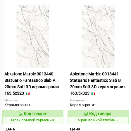
Abkstone Marble 0013440
Abkstone Marble 0013441
Statuario Fantastico Slab A
Statuario Fantastico Slab B
20mm Soft 3D керамогранит
20mm Soft 3D керамогранит
163,5x323
163,5x323
Материал:
Материал:
Керамогранит
Керамогранит
Код товара:
Код товара:
1052891
1052892
Код:
Код:
мрак ломкой гармонии
мрак ломкой глубины
Цена
Цена