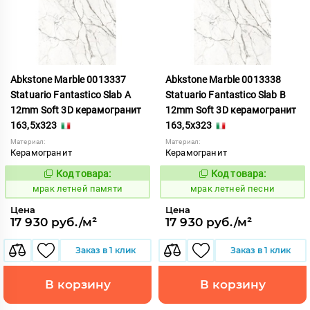
Abkstone Marble 0013337
Abkstone Marble 0013338
Statuario Fantastico Slab A
Statuario Fantastico Slab B
12mm Soft 3D керамогранит
12mm Soft 3D керамогранит
163,5x323
163,5x323
Материал:
Материал:
Керамогранит
Керамогранит
Код товара:
Код товара:
1052818
1052819
Код:
Код:
мрак летней памяти
мрак летней песни
Цена
Цена
17 930 руб./м²
17 930 руб./м²
Заказ в 1 клик
Заказ в 1 клик
В корзину
В корзину