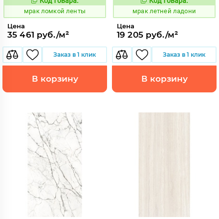
Код товара:
Код товара:
1052918
1052792
Код:
Код:
мрак ломкой ленты
мрак летней ладони
Цена
Цена
35 461 руб./м²
19 205 руб./м²
Заказ в 1 клик
Заказ в 1 клик
В корзину
В корзину