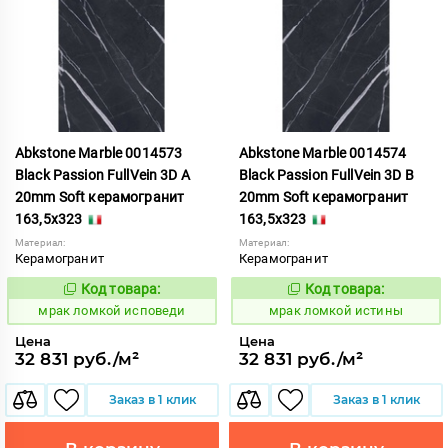
Abkstone Marble 0014573
Abkstone Marble 0014574
Black Passion FullVein 3D A
Black Passion FullVein 3D B
20mm Soft керамогранит
20mm Soft керамогранит
163,5x323
163,5x323
Материал:
Материал:
Керамогранит
Керамогранит
Код товара:
Код товара:
1052910
1052911
Код:
Код:
мрак ломкой исповеди
мрак ломкой истины
Цена
Цена
32 831 руб./м²
32 831 руб./м²
Заказ в 1 клик
Заказ в 1 клик