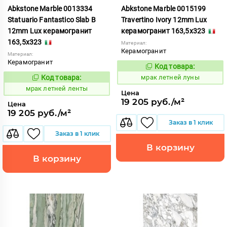
Abkstone Marble 0013334
Abkstone Marble 0015199
Statuario Fantastico Slab B
Travertino Ivory 12mm Lux
12mm Lux керамогранит
керамогранит 163,5x323
163,5x323
Материал:
Керамогранит
Материал:
Керамогранит
Код товара:
1052795
Код:
Код товара:
мрак летней луны
1052793
Код:
мрак летней ленты
Цена
19 205 руб./м²
Цена
19 205 руб./м²
Заказ в 1 клик
Заказ в 1 клик
В корзину
В корзину