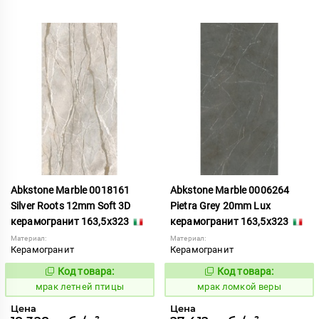
Abkstone Marble 0018161
Abkstone Marble 0006264
Silver Roots 12mm Soft 3D
Pietra Grey 20mm Lux
керамогранит 163,5x323
керамогранит 163,5x323
Материал:
Материал:
Керамогранит
Керамогранит
Код товара:
Код товара:
1052823
1052883
Код:
Код:
мрак летней птицы
мрак ломкой веры
Цена
Цена