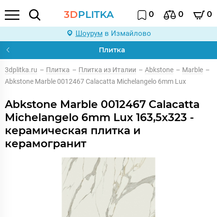
3D
PLITKA
0
0
0
Шоурум
в Измайлово
Плитка
3dplitka.ru
–
Плитка
–
Плитка из Италии
–
Abkstone
–
Marble
–
Abkstone Marble 0012467 Calacatta Michelangelo 6mm Lux
Abkstone Marble 0012467 Calacatta
Michelangelo 6mm Lux 163,5x323 -
керамическая плитка и
керамогранит