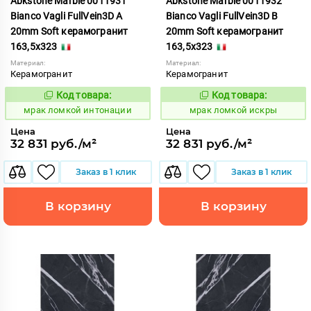
Abkstone Marble 0011931
Abkstone Marble 0011932
Bianco Vagli FullVein3D A
Bianco Vagli FullVein3D B
20mm Soft керамогранит
20mm Soft керамогранит
163,5x323
163,5x323
Материал:
Материал:
Керамогранит
Керамогранит
Код товара:
Код товара:
1052908
1052909
Код:
Код:
мрак ломкой интонации
мрак ломкой искры
Цена
Цена
32 831 руб./м²
32 831 руб./м²
Заказ в 1 клик
Заказ в 1 клик
В корзину
В корзину