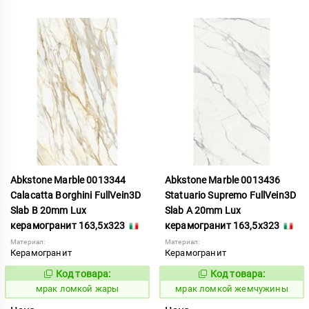
Abkstone Marble 0013344
Abkstone Marble 0013436
Calacatta Borghini FullVein3D
Statuario Supremo FullVein3D
Slab B 20mm Lux
Slab A 20mm Lux
керамогранит 163,5x323
керамогранит 163,5x323
Материал:
Материал:
Керамогранит
Керамогранит
Код товара:
Код товара:
1052900
1052901
Код:
Код:
мрак ломкой жары
мрак ломкой жемчужины