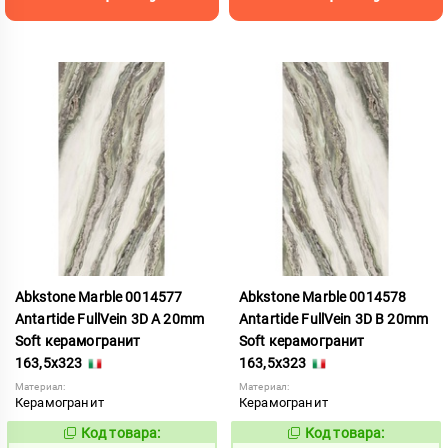
Abkstone Marble 0014577
Abkstone Marble 0014578
Antartide FullVein 3D A 20mm
Antartide FullVein 3D B 20mm
Soft керамогранит
Soft керамогранит
163,5x323
163,5x323
Материал:
Материал:
Керамогранит
Керамогранит
Код товара:
Код товара:
1052906
1052907
Код:
Код: