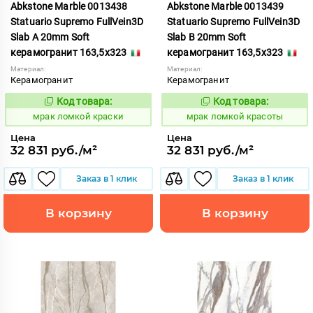
Abkstone Marble 0013438
Abkstone Marble 0013439
Statuario Supremo FullVein3D
Statuario Supremo FullVein3D
Slab A 20mm Soft
Slab B 20mm Soft
керамогранит 163,5x323
керамогранит 163,5x323
Материал:
Материал:
Керамогранит
Керамогранит
Код товара:
Код товара:
1052914
1052915
Код:
Код:
мрак ломкой краски
мрак ломкой красоты
Цена
Цена
32 831 руб./м²
32 831 руб./м²
Заказ в 1 клик
Заказ в 1 клик
В корзину
В корзину