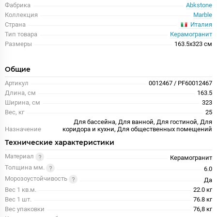
Фабрика
Abkstone
Коллекция
Marble
Италия
Страна
Тип товара
Керамогранит
Размеры
163.5x323 см
Общие
Артикул
0012467 / PF60012467
Длина, см
163.5
Ширина, см
323
Вес, кг
25
Для бассейна, Для ванной, Для гостиной, Для
Назначение
коридора и кухни, Для общественных помещений
Технические характеристики
Материал
Керамогранит
Толщина мм.
6.0
Морозоустойчивость
Да
Вес 1 кв.м.
22.0 кг
Вес 1 шт.
76.8 кг
Вес упаковки
76,8 кг