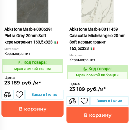
Abkstone Marble 0006291
Abkstone Marble 0011459
Pietra Grey 20mm Soft
Calacatta Michelangelo 20mm
керамогранит 163,5x323
Soft керамогранит
163,5x323
Материал:
Керамогранит
Материал:
Керамогранит
Код товара:
1052887
Код:
мрак ломкой волны
Код товара:
1052885
Код:
мрак ломкой вибрации
Цена
23 189 руб./м²
Цена
23 189 руб./м²
Заказ в 1 клик
Заказ в 1 клик
В корзину
В корзину