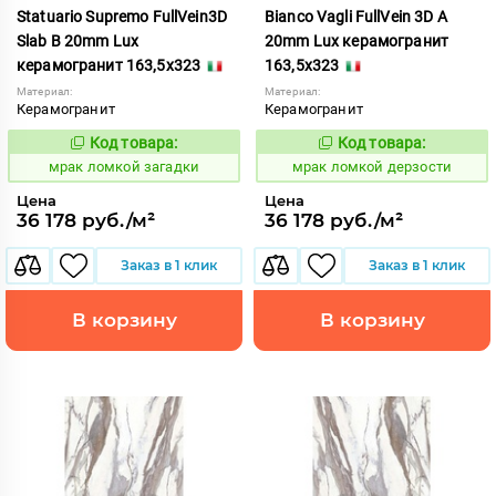
Statuario Supremo FullVein3D
Bianco Vagli FullVein 3D A
Slab B 20mm Lux
20mm Lux керамогранит
керамогранит 163,5x323
163,5x323
Материал:
Материал:
Керамогранит
Керамогранит
Код товара:
Код товара:
1052902
1052895
Код:
Код:
мрак ломкой загадки
мрак ломкой дерзости
Цена
Цена
36 178 руб./м²
36 178 руб./м²
Заказ в 1 клик
Заказ в 1 клик
В корзину
В корзину