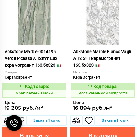
Abkstone Marble 0014195
Abkstone Marble Bianco Vagli
Verde Picasso A 12mm Lux
A 12 SFT керамогранит
керамогранит 163,5x323
163,5x323
Материал:
Материал:
Керамогранит
Керамогранит
Код товара:
Код товара:
1052797
1020305
Код:
Код:
мрак летней маски
мост каменной мудрости
Цена
Цена
19 205 руб./м²
16 894 руб./м²
Заказ в 1 клик
Заказ в 1 клик
В корзину
В корзину