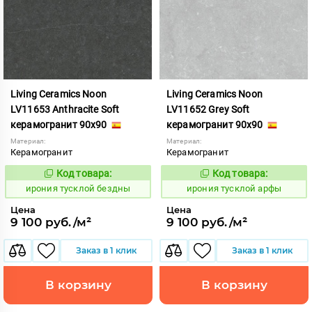
Living Ceramics Noon
Living Ceramics Noon
LV11653 Anthracite Soft
LV11652 Grey Soft
керамогранит 90x90
керамогранит 90x90
Материал:
Материал:
Керамогранит
Керамогранит
Код товара:
Код товара:
1107002
1107001
Код:
Код:
ирония тусклой бездны
ирония тусклой арфы
Цена
Цена
9 100 руб./м²
9 100 руб./м²
Заказ в 1 клик
Заказ в 1 клик
В корзину
В корзину