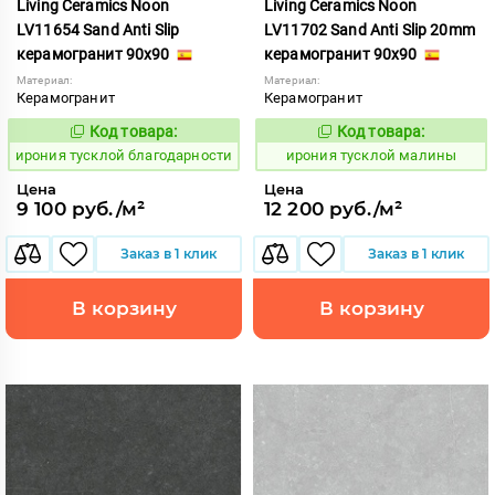
Living Ceramics Noon
Living Ceramics Noon
LV11654 Sand Anti Slip
LV11702 Sand Anti Slip 20mm
керамогранит 90x90
керамогранит 90x90
Материал:
Материал:
Керамогранит
Керамогранит
Код товара:
Код товара:
1107003
1107046
Код:
Код:
ирония тусклой благодарности
ирония тусклой малины
Цена
Цена
9 100 руб./м²
12 200 руб./м²
Заказ в 1 клик
Заказ в 1 клик
В корзину
В корзину