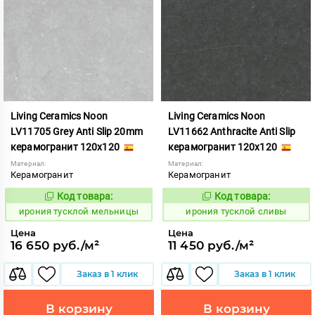
Living Ceramics Noon
Living Ceramics Noon
LV11705 Grey Anti Slip 20mm
LV11662 Anthracite Anti Slip
керамогранит 120x120
керамогранит 120x120
Материал:
Материал:
Керамогранит
Керамогранит
Код товара:
Код товара:
1107049
1107011
Код:
Код:
ирония тусклой мельницы
ирония тусклой сливы
Цена
Цена
16 650 руб./м²
11 450 руб./м²
Заказ в 1 клик
Заказ в 1 клик
В корзину
В корзину