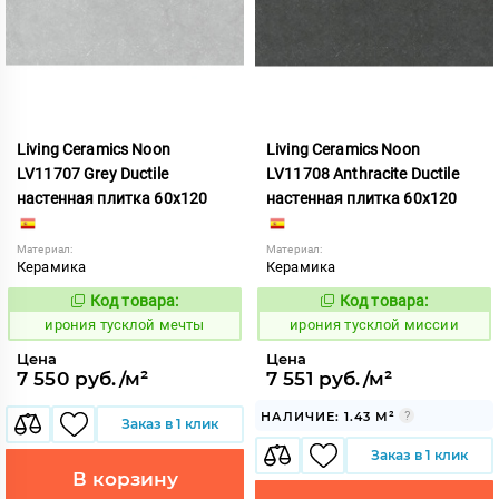
Living Ceramics Noon
Living Ceramics Noon
LV11707 Grey Ductile
LV11708 Anthracite Ductile
настенная плитка 60x120
настенная плитка 60x120
Материал:
Материал:
Керамика
Керамика
Код товара:
Код товара:
1107051
1107052
Код:
Код:
ирония тусклой мечты
ирония тусклой миссии
Цена
Цена
7 550 руб./м²
7 551 руб./м²
НАЛИЧИЕ: 1.43 М²
Заказ в 1 клик
Заказ в 1 клик
В корзину