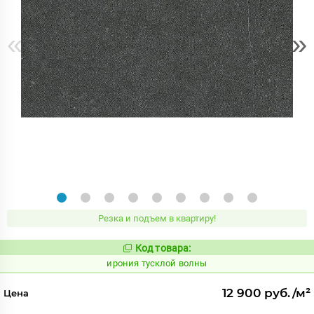
«
»
Резка и подъем в квартиру!
Код товара:
1107012
Код:
ирония тусклой волны
12 900 руб./м²
Цена