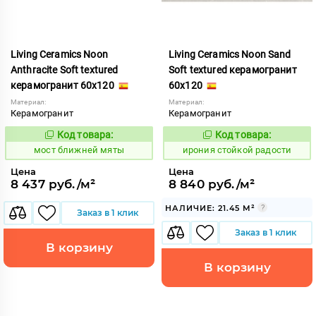
Living Ceramics Noon
Living Ceramics Noon Sand
Anthracite Soft textured
Soft textured керамогранит
керамогранит 60x120
60x120
Материал:
Материал:
Керамогранит
Керамогранит
Код товара:
Код товара:
1016306
1106077
Код:
Код:
мост ближней мяты
ирония стойкой радости
Цена
Цена
8 437 руб./м²
8 840 руб./м²
НАЛИЧИЕ: 21.45 М²
Заказ в 1 клик
Заказ в 1 клик
В корзину
В корзину