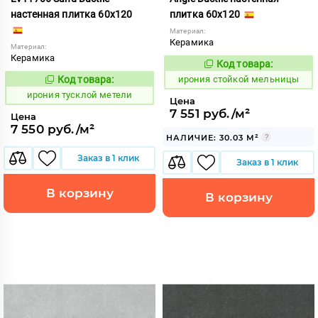
настенная плитка 60x120
плитка 60x120
Материал:
Керамика
Материал:
Керамика
Код товара:
1106049
Код:
Код товара:
ирония стойкой мельницы
1107050
Код:
ирония тусклой метели
Цена
7 551 руб./м²
Цена
7 550 руб./м²
НАЛИЧИЕ: 30.03 М²
Заказ в 1 клик
Заказ в 1 клик
В корзину
В корзину