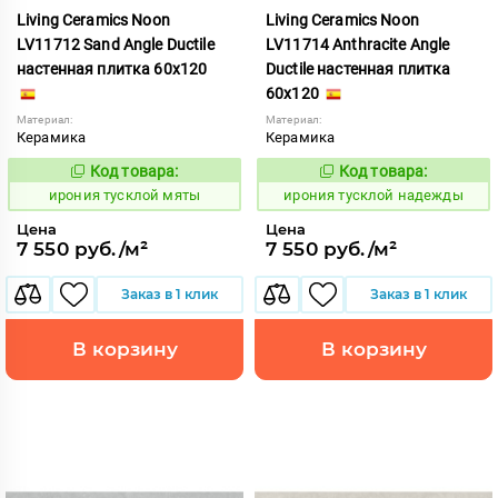
Living Ceramics Noon
Living Ceramics Noon
LV11712 Sand Angle Ductile
LV11714 Anthracite Angle
настенная плитка 60x120
Ductile настенная плитка
60x120
Материал:
Материал:
Керамика
Керамика
Код товара:
Код товара:
1107056
1107057
Код:
Код:
ирония тусклой мяты
ирония тусклой надежды
Цена
Цена
7 550 руб./м²
7 550 руб./м²
Заказ в 1 клик
Заказ в 1 клик
В корзину
В корзину