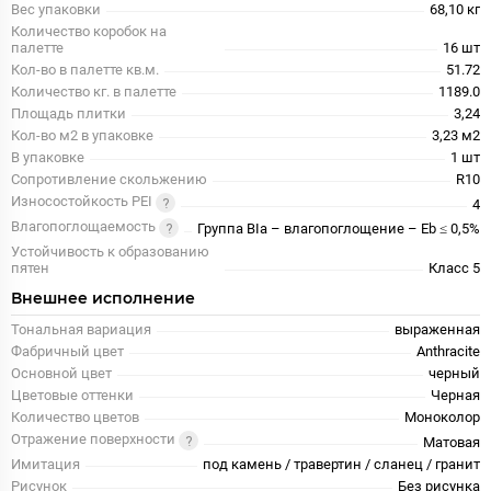
Вес упаковки
68,10 кг
Количество коробок на
палетте
16 шт
Кол-во в палетте кв.м.
51.72
Количество кг. в палетте
1189.0
Площадь плитки
3,24
Кол-во м2 в упаковке
3,23 м2
В упаковке
1 шт
Сопротивление скольжению
R10
Износостойкость PEI
4
Влагопоглощаемость
Группа BIa – влагопоглощение – Eb ≤ 0,5%
Устойчивость к образованию
пятен
Класс 5
Внешнее исполнение
Тональная вариация
выраженная
Фабричный цвет
Anthracite
Основной цвет
черный
Цветовые оттенки
Черная
Количество цветов
Моноколор
Отражение поверхности
Матовая
Имитация
под камень / травертин / сланец / гранит
Рисунок
Без рисунка