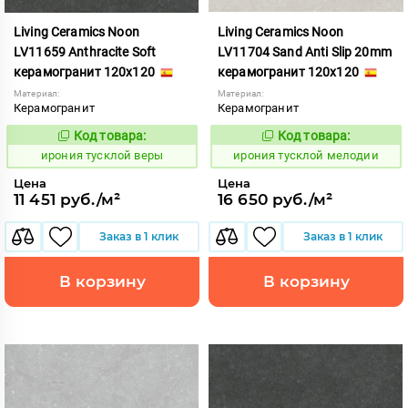
Living Ceramics Noon
Living Ceramics Noon
LV11659 Anthracite Soft
LV11704 Sand Anti Slip 20mm
керамогранит 120x120
керамогранит 120x120
Материал:
Материал:
Керамогранит
Керамогранит
Код товара:
Код товара:
1107008
1107048
Код:
Код:
ирония тусклой веры
ирония тусклой мелодии
Цена
Цена
11 451 руб./м²
16 650 руб./м²
Заказ в 1 клик
Заказ в 1 клик
В корзину
В корзину