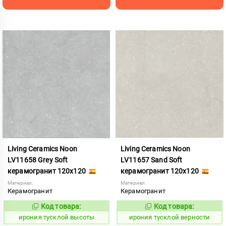
Living Ceramics Noon
Living Ceramics Noon
LV11658 Grey Soft
LV11657 Sand Soft
керамогранит 120x120
керамогранит 120x120
Материал:
Материал:
Керамогранит
Керамогранит
Код товара:
Код товара:
1107007
1107006
Код:
Код:
ирония тусклой высоты
ирония тусклой верности