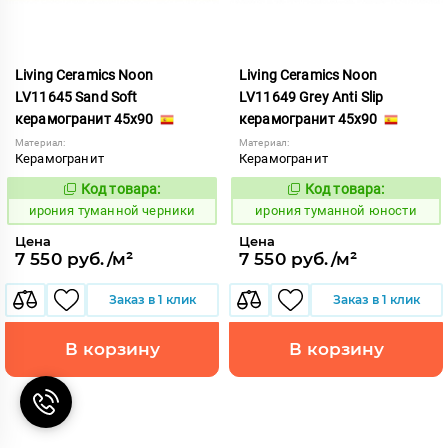
Living Ceramics Noon
Living Ceramics Noon
LV11645 Sand Soft
LV11649 Grey Anti Slip
керамогранит 45x90
керамогранит 45x90
Материал:
Материал:
Керамогранит
Керамогранит
Код товара:
Код товара:
1106994
1106998
Код:
Код:
ирония туманной черники
ирония туманной юности
Цена
Цена
7 550 руб./м²
7 550 руб./м²
Заказ в 1 клик
Заказ в 1 клик
В корзину
В корзину