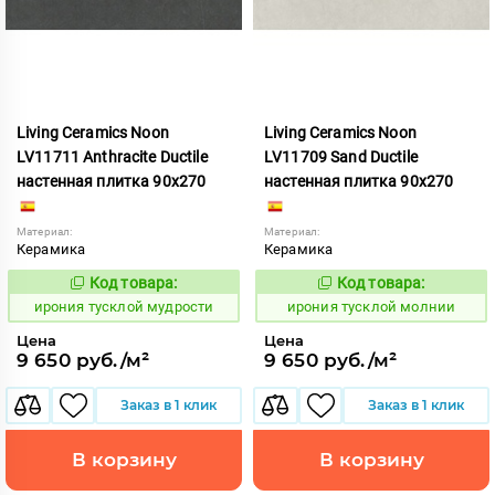
Living Ceramics Noon
Living Ceramics Noon
LV11711 Anthracite Ductile
LV11709 Sand Ductile
настенная плитка 90x270
настенная плитка 90x270
Материал:
Материал:
Керамика
Керамика
Код товара:
Код товара:
1107055
1107053
Код:
Код:
ирония тусклой мудрости
ирония тусклой молнии
Цена
Цена
9 650 руб./м²
9 650 руб./м²
Заказ в 1 клик
Заказ в 1 клик
В корзину
В корзину