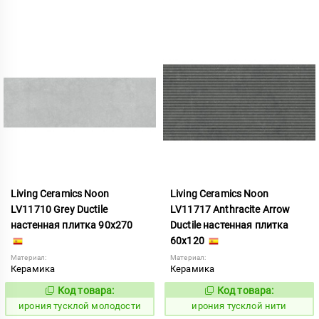
Living Ceramics Noon
Living Ceramics Noon
LV11710 Grey Ductile
LV11717 Anthracite Arrow
настенная плитка 90x270
Ductile настенная плитка
60x120
Материал:
Материал:
Керамика
Керамика
Код товара:
Код товара:
1107054
1107060
Код:
Код:
ирония тусклой молодости
ирония тусклой нити