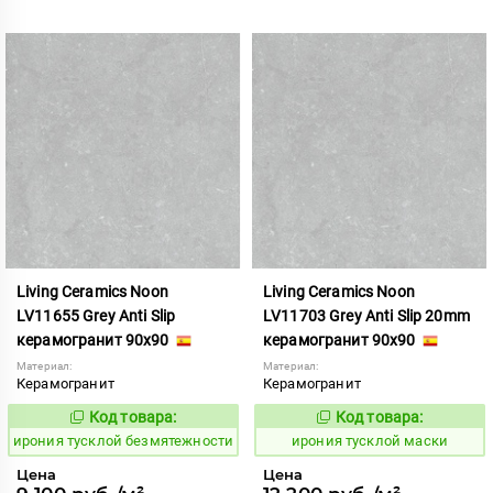
Living Ceramics Noon
Living Ceramics Noon
LV11655 Grey Anti Slip
LV11703 Grey Anti Slip 20mm
керамогранит 90x90
керамогранит 90x90
Материал:
Материал:
Керамогранит
Керамогранит
Код товара:
Код товара:
1107004
1107047
Код:
Код:
ирония тусклой безмятежности
ирония тусклой маски
Цена
Цена