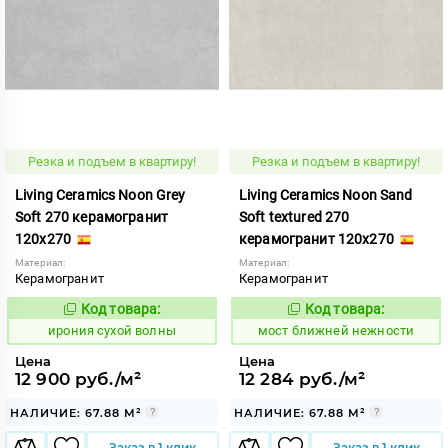
Резка и подъем в квартиру!
Резка и подъем в квартиру!
Living Ceramics Noon Grey
Living Ceramics Noon Sand
Soft 270 керамогранит
Soft textured 270
120x270
керамогранит 120x270
Материал:
Материал:
Керамогранит
Керамогранит
Код товара:
Код товара:
1106137
1016308
Код:
Код:
ирония сухой волны
мост ближней нежности
Цена
Цена
12 900 руб./м²
12 284 руб./м²
НАЛИЧИЕ: 67.88 М²
НАЛИЧИЕ: 67.88 М²
Заказ в 1 клик
Заказ в 1 клик