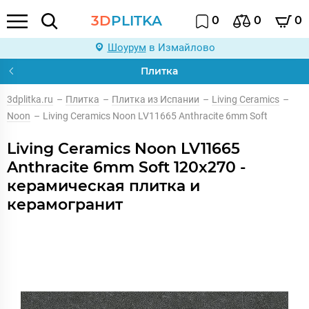
3D
PLITKA
0
0
0
Шоурум
в Измайлово
Плитка
3dplitka.ru
–
Плитка
–
Плитка из Испании
–
Living Ceramics
–
Noon
–
Living Ceramics Noon LV11665 Anthracite 6mm Soft
Living Ceramics Noon LV11665
Anthracite 6mm Soft 120x270 -
керамическая плитка и
керамогранит