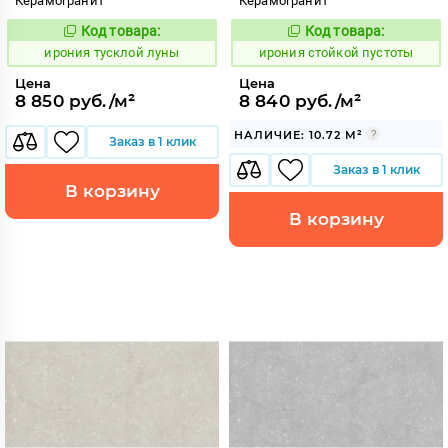
Керамогранит
Керамогранит
Код товара:
Код товара:
1107045
1106074
Код:
Код:
ирония тусклой луны
ирония стойкой пустоты
Цена
Цена
8 850 руб./м²
8 840 руб./м²
НАЛИЧИЕ: 10.72 М²
Заказ в 1 клик
Заказ в 1 клик
В корзину
В корзину