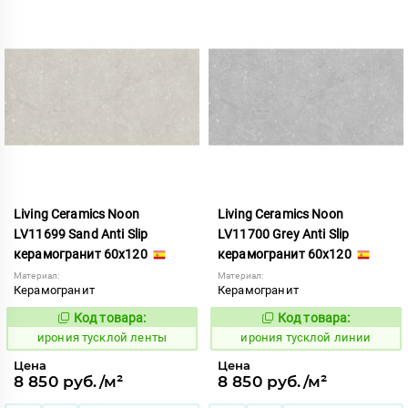
Living Ceramics Noon
Living Ceramics Noon
LV11699 Sand Anti Slip
LV11700 Grey Anti Slip
керамогранит 60x120
керамогранит 60x120
Материал:
Материал:
Керамогранит
Керамогранит
Код товара:
Код товара:
1107043
1107044
Код:
Код:
ирония тусклой ленты
ирония тусклой линии
Цена
Цена
8 850 руб./м²
8 850 руб./м²