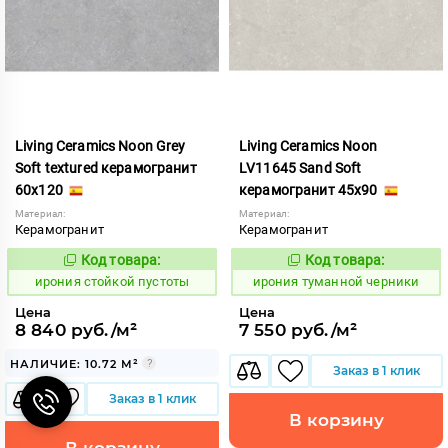
Living Ceramics Noon Grey
Living Ceramics Noon
Soft textured керамогранит
LV11645 Sand Soft
60x120
керамогранит 45x90
Материал:
Материал:
Керамогранит
Керамогранит
Код товара:
Код товара:
1106074
1106994
Код:
Код:
ирония стойкой пустоты
ирония туманной черники
Цена
Цена
8 840 руб./м²
7 550 руб./м²
НАЛИЧИЕ: 10.72 М²
Заказ в 1 клик
Заказ в 1 клик
В корзину
В корзину