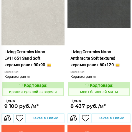
Living Ceramics Noon
Living Ceramics Noon
LV11651 Sand Soft
Anthracite Soft textured
керамогранит 90x90
керамогранит 60x120
Материал:
Материал:
Керамогранит
Керамогранит
Код товара:
Код товара:
1107000
1016306
Код:
Код:
ирония тусклой акварели
мост ближней мяты
Цена
Цена
9 100 руб./м²
8 437 руб./м²
Заказ в 1 клик
Заказ в 1 клик