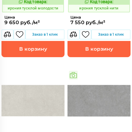
Код товара:
Код товара:
1107054
1107060
Код:
Код:
ирония тусклой молодости
ирония тусклой нити
Цена
Цена
9 650 руб./м²
7 550 руб./м²
Заказ в 1 клик
Заказ в 1 клик
В корзину
В корзину