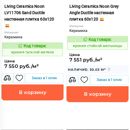
Living Ceramics Noon
Living Ceramics Noon Grey
LV11706 Sand Ductile
Angle Ductile настенная
настенная плитка 60x120
плитка 60x120
Материал:
Керамика
Материал:
Керамика
Код товара:
1106049
Код:
Код товара:
ирония стойкой мельницы
1107050
Код:
ирония тусклой метели
Цена
7 551 руб./м²
Цена
7 550 руб./м²
НАЛИЧИЕ: 30.03 М²
Заказ в 1 клик
Заказ в 1 клик
В корзину
В корзину