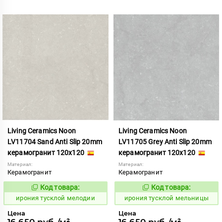
Living Ceramics Noon
Living Ceramics Noon
LV11704 Sand Anti Slip 20mm
LV11705 Grey Anti Slip 20mm
керамогранит 120x120
керамогранит 120x120
Материал:
Материал:
Керамогранит
Керамогранит
Код товара:
Код товара:
1107048
1107049
Код:
Код:
ирония тусклой мелодии
ирония тусклой мельницы
Цена
Цена
16 650 руб./м²
16 650 руб./м²