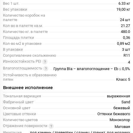
Вес 1 шт.
6.33 кг
Вес упаковки
19,00 кг
Количество коробок на
палетте
24 шт
Кол-во в палетте кв.м.
21.27
Количество кг. в палетте
480.0
Площадь плитки
0,36
Кол-во м2 в упаковке
0,89 м2
В упаковке
3 шт
Сопротивление скольжению
R11
Износостойкость PEI
4
Влагопоглощаемость
Группа BIa – влагопоглощение – Eb ≤ 0,5%
Устойчивость к образованию
пятен
Класс 5
Внешнее исполнение
Тональная вариация
выраженная
Фабричный цвет
Sand
Основной цвет
бежевый
Цветовые оттенки
Оттенки бежевого
Количество цветов
Моноколор
Отражение поверхности
Матовая
Имитация
под камень / травертин / сланец / гранит, под мозаику