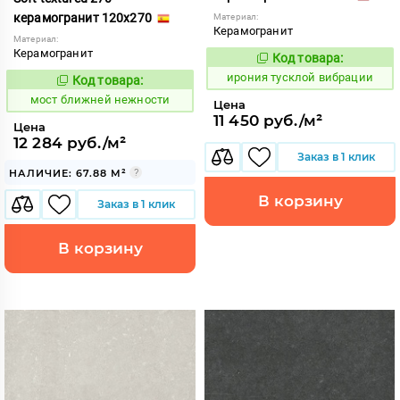
керамогранит 120x270
Материал:
Керамогранит
Материал:
Керамогранит
Код товара:
1107010
Код:
ирония тусклой вибрации
Код товара:
1016308
Код:
мост ближней нежности
Цена
11 450 руб./м²
Цена
12 284 руб./м²
Заказ в 1 клик
НАЛИЧИЕ: 67.88 М²
В корзину
Заказ в 1 клик
В корзину