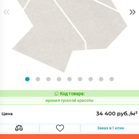
«
»
Код товара:
1107040
Код:
ирония тусклой красоты
34 400 руб./м²
Цена
Заказ в 1 клик