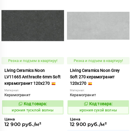
Резка и подъем в квартиру!
Резка и подъем в квартиру!
Living Ceramics Noon
Living Ceramics Noon Grey
LV11665 Anthracite 6mm Soft
Soft 270 керамогранит
керамогранит 120x270
120x270
Материал:
Материал:
Керамогранит
Керамогранит
Код товара:
Код товара:
1107012
1106137
Код:
Код:
ирония тусклой волны
ирония сухой волны
Цена
Цена
12 900 руб./м²
12 900 руб./м²