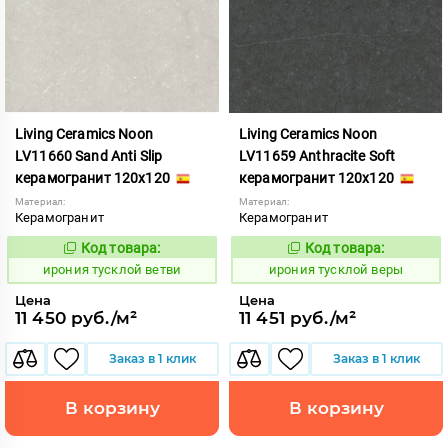
Living Ceramics Noon
Living Ceramics Noon
LV11660 Sand Anti Slip
LV11659 Anthracite Soft
керамогранит 120x120
керамогранит 120x120
Материал:
Материал:
Керамогранит
Керамогранит
Код товара:
Код товара:
1107009
1107008
Код:
Код:
ирония тусклой ветви
ирония тусклой веры
Цена
Цена
11 450 руб./м²
11 451 руб./м²
Заказ в 1 клик
Заказ в 1 клик
В корзину
В корзину