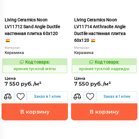
Living Ceramics Noon
Living Ceramics Noon
LV11712 Sand Angle Ductile
LV11714 Anthracite Angle
настенная плитка 60x120
Ductile настенная плитка
60x120
Материал:
Материал:
Керамика
Керамика
Код товара:
Код товара:
1107056
1107057
Код:
Код:
ирония тусклой мяты
ирония тусклой надежды
Цена
Цена
7 550 руб./м²
7 550 руб./м²
Заказ в 1 клик
Заказ в 1 клик
В корзину
В корзину