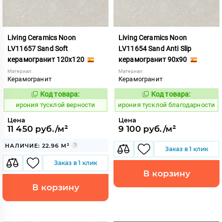
Living Ceramics Noon
Living Ceramics Noon
LV11657 Sand Soft
LV11654 Sand Anti Slip
керамогранит 120x120
керамогранит 90x90
Материал:
Материал:
Керамогранит
Керамогранит
Код товара:
Код товара:
1107006
1107003
Код:
Код:
ирония тусклой верности
ирония тусклой благодарности
Цена
Цена
11 450 руб./м²
9 100 руб./м²
НАЛИЧИЕ: 22.96 М²
Заказ в 1 клик
Заказ в 1 клик
В корзину
В корзину