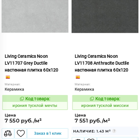
Living Ceramics Noon
Living Ceramics Noon
LV11707 Grey Ductile
LV11708 Anthracite Ductile
настенная плитка 60x120
настенная плитка 60x120
Материал:
Материал:
Керамика
Керамика
Код товара:
Код товара:
1107051
1107052
Код:
Код:
ирония тусклой мечты
ирония тусклой миссии
Цена
Цена
7 550 руб./м²
7 551 руб./м²
НАЛИЧИЕ: 1.43 М²
Заказ в 1 клик