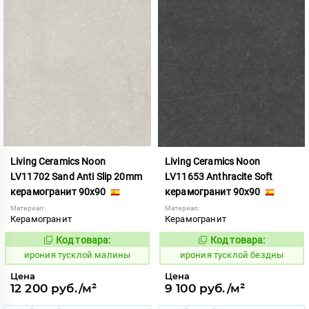
Living Ceramics Noon
Living Ceramics Noon
LV11702 Sand Anti Slip 20mm
LV11653 Anthracite Soft
керамогранит 90x90
керамогранит 90x90
Материал:
Материал:
Керамогранит
Керамогранит
Код товара:
Код товара:
1107046
1107002
Код:
Код:
ирония тусклой малины
ирония тусклой бездны
Цена
Цена
12 200 руб./м²
9 100 руб./м²