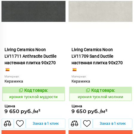
Living Ceramics Noon
Living Ceramics Noon
LV11711 Anthracite Ductile
LV11709 Sand Ductile
настенная плитка 90x270
настенная плитка 90x270
Материал:
Материал:
Керамика
Керамика
Код товара:
Код товара:
1107055
1107053
Код:
Код:
ирония тусклой мудрости
ирония тусклой молнии
Цена
Цена
9 650 руб./м²
9 650 руб./м²
Заказ в 1 клик
Заказ в 1 клик