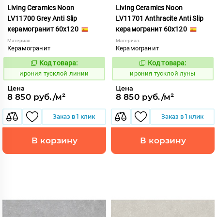
Living Ceramics Noon
Living Ceramics Noon
LV11700 Grey Anti Slip
LV11701 Anthracite Anti Slip
керамогранит 60x120
керамогранит 60x120
Материал:
Материал:
Керамогранит
Керамогранит
Код товара:
Код товара:
1107044
1107045
Код:
Код:
ирония тусклой линии
ирония тусклой луны
Цена
Цена
8 850 руб./м²
8 850 руб./м²
Заказ в 1 клик
Заказ в 1 клик
В корзину
В корзину