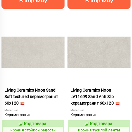
В корзину
В корзину
Living Ceramics Noon Sand
Living Ceramics Noon
Soft textured керамогранит
LV11699 Sand Anti Slip
60x120
керамогранит 60x120
Материал:
Материал:
Керамогранит
Керамогранит
Код товара:
Код товара:
1106077
1107043
Код:
Код:
ирония стойкой радости
ирония тусклой ленты