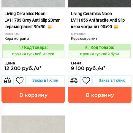
Living Ceramics Noon
Living Ceramics Noon
LV11703 Grey Anti Slip 20mm
LV11656 Anthracite Anti Slip
керамогранит 90x90
керамогранит 90x90
Материал:
Материал:
Керамогранит
Керамогранит
Код товара:
Код товара:
1107047
1107005
Код:
Код:
ирония тусклой маски
ирония тусклой бури
Цена
Цена
12 200 руб./м²
9 100 руб./м²
Заказ в 1 клик
Заказ в 1 клик
В корзину
В корзину