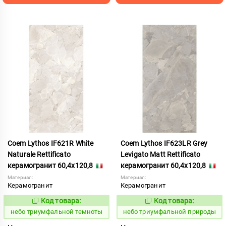
Coem Lythos IF621R White
Coem Lythos IF623LR Grey
Naturale Rettificato
Levigato Matt Rettificato
керамогранит 60,4x120,8
керамогранит 60,4x120,8
Материал:
Материал:
Керамогранит
Керамогранит
Код товара:
Код товара:
1122477
1122475
Код:
Код:
небо триумфальной темноты
небо триумфальной природы