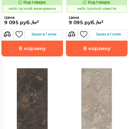
Код товара:
Код товара:
1122651
1122648
Код:
Код:
небо тусклой жемчужины
небо тусклой совести
Цена
Цена
9 095 руб./м²
9 095 руб./м²
Заказ в 1 клик
Заказ в 1 клик
В корзину
В корзину