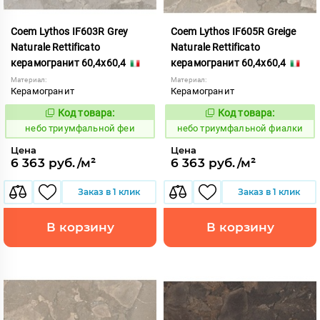
Coem Lythos IF603R Grey
Coem Lythos IF605R Greige
Naturale Rettificato
Naturale Rettificato
керамогранит 60,4x60,4
керамогранит 60,4x60,4
Материал:
Материал:
Керамогранит
Керамогранит
Код товара:
Код товара:
1122488
1122489
Код:
Код:
небо триумфальной феи
небо триумфальной фиалки
Цена
Цена
6 363 руб./м²
6 363 руб./м²
Заказ в 1 клик
Заказ в 1 клик
В корзину
В корзину