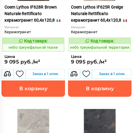
Coem Lythos IF628R Brown
Coem Lythos IF625R Greige
Naturale Rettificato
Naturale Rettificato
керамогранит 60,4x120,8
керамогранит 60,4x120,8
Материал:
Материал:
Керамогранит
Керамогранит
Код товара:
Код товара:
1122480
1122479
Код:
Код:
небо триумфальной ткани
небо триумфальной территории
Цена
Цена
9 095 руб./м²
9 095 руб./м²
Заказ в 1 клик
Заказ в 1 клик
В корзину
В корзину