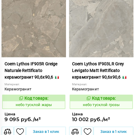
Coem Lythos IF905R Greige
Coem Lythos IF903LR Grey
Naturale Rettificato
Levigato Matt Rettificato
керамогранит 90,6x90,6
керамогранит 90,6x90,6
Материал:
Материал:
Керамогранит
Керамогранит
Код товара:
Код товара:
1122650
1122644
Код:
Код:
небо тусклой жары
небо тусклой грозы
Цена
Цена
9 095 руб./м²
10 002 руб./м²
Заказ в 1 клик
Заказ в 1 клик