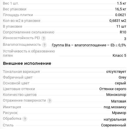
Вес 1 шт.
1.5 кг
Вес упаковки
16,5 кг
Площадь плитки
0.0621
Кол-во м2 в упаковке
0,6831 м2
В упаковке
11 шт
Сопротивление скольжению
R10
Износостойкость PEI
3
Влагопоглощаемость
Группа BIa – влагопоглощение – Eb ≤ 0,5%
Устойчивость к образованию
пятен
Класс 5
Внешнее исполнение
Тональная вариация
отсутствует
Фабричный цвет
Grey
Основной цвет
серый
Цветовые оттенки
Оттенки серого
Количество цветов
Моноколор
Отражение поверхности
Матовая
Имитация
под мозаику
Рисунок
Мрамор
Обработка
натуральная
Стиль
Современный