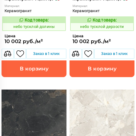
Материал:
Материал:
Керамогранит
Керамогранит
Код товара:
Код товара:
1122646
1122645
Код:
Код:
небо тусклой долины
небо тусклой дерзости
Цена
Цена
10 002 руб./м²
10 002 руб./м²
Заказ в 1 клик
Заказ в 1 клик
В корзину
В корзину