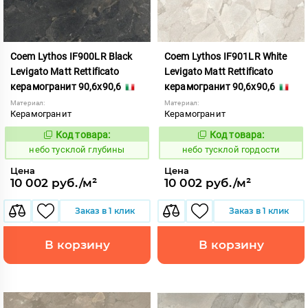
Coem Lythos IF900LR Black
Coem Lythos IF901LR White
Levigato Matt Rettificato
Levigato Matt Rettificato
керамогранит 90,6x90,6
керамогранит 90,6x90,6
Материал:
Материал:
Керамогранит
Керамогранит
Код товара:
Код товара:
1122642
1122643
Код:
Код:
небо тусклой глубины
небо тусклой гордости
Цена
Цена
10 002 руб./м²
10 002 руб./м²
Заказ в 1 клик
Заказ в 1 клик
В корзину
В корзину