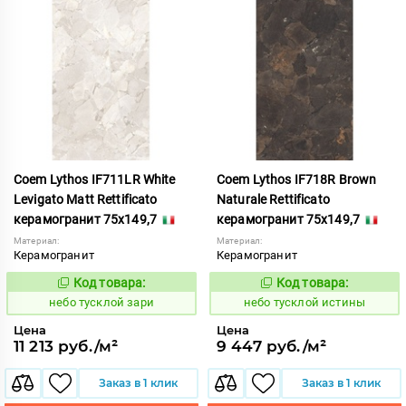
Coem Lythos IF711LR White
Coem Lythos IF718R Brown
Levigato Matt Rettificato
Naturale Rettificato
керамогранит 75x149,7
керамогранит 75x149,7
Материал:
Материал:
Керамогранит
Керамогранит
Код товара:
Код товара:
1122653
1122661
Код:
Код:
небо тусклой зари
небо тусклой истины
Цена
Цена
11 213 руб./м²
9 447 руб./м²
Заказ в 1 клик
Заказ в 1 клик