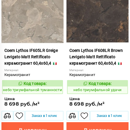
Coem Lythos IF605LR Greige
Coem Lythos IF608LR Brown
Levigato Matt Rettificato
Levigato Matt Rettificato
керамогранит 60,4x60,4
керамогранит 60,4x60,4
Материал:
Материал:
Керамогранит
Керамогранит
Код товара:
Код товара:
1122484
1122485
Код:
Код:
небо триумфальной туманности
небо триумфальной удачи
Цена
Цена
8 698 руб./м²
8 698 руб./м²
Заказ в 1 клик
Заказ в 1 клик
В корзину
В корзину