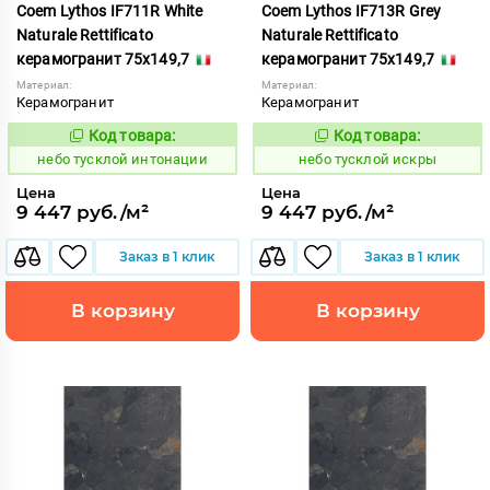
Coem Lythos IF711R White
Coem Lythos IF713R Grey
Naturale Rettificato
Naturale Rettificato
керамогранит 75x149,7
керамогранит 75x149,7
Материал:
Материал:
Керамогранит
Керамогранит
Код товара:
Код товара:
1122658
1122659
Код:
Код:
небо тусклой интонации
небо тусклой искры
Цена
Цена
9 447 руб./м²
9 447 руб./м²
Заказ в 1 клик
Заказ в 1 клик
В корзину
В корзину