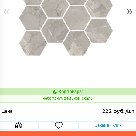
«
»
Код товара:
1122466
Код:
небо триумфальной скалы
222 руб./шт
Цена
Заказ в 1 клик