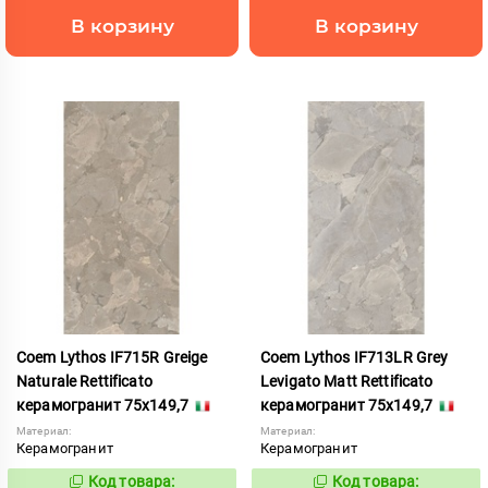
В корзину
В корзину
Coem Lythos IF715R Greige
Coem Lythos IF713LR Grey
Naturale Rettificato
Levigato Matt Rettificato
керамогранит 75x149,7
керамогранит 75x149,7
Материал:
Материал:
Керамогранит
Керамогранит
Код товара:
Код товара:
1122660
1122654