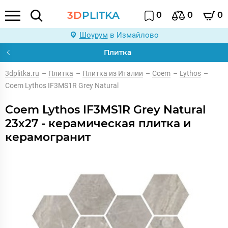
3D
PLITKA
0
0
0
Шоурум
в Измайлово
Плитка
3dplitka.ru
–
Плитка
–
Плитка из Италии
–
Coem
–
Lythos
–
Coem Lythos IF3MS1R Grey Natural
Coem Lythos IF3MS1R Grey Natural
23x27 - керамическая плитка и
керамогранит