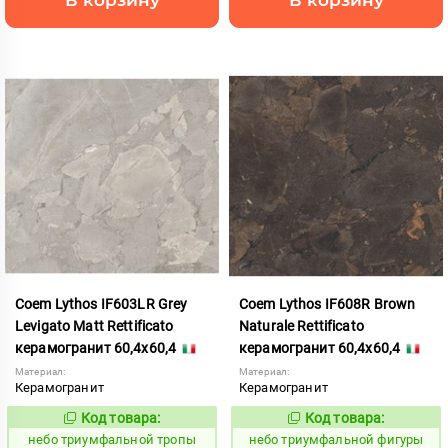
Coem Lythos IF603LR Grey
Coem Lythos IF608R Brown
Levigato Matt Rettificato
Naturale Rettificato
керамогранит 60,4x60,4
керамогранит 60,4x60,4
Материал:
Материал:
Керамогранит
Керамогранит
Код товара:
Код товара:
1122483
1122490
Код:
Код:
небо триумфальной тропы
небо триумфальной фигуры