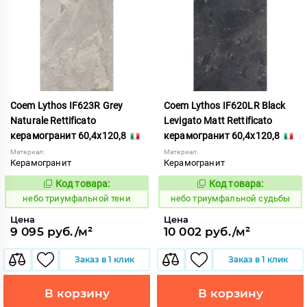
Coem Lythos IF623R Grey
Coem Lythos IF620LR Black
Naturale Rettificato
Levigato Matt Rettificato
керамогранит 60,4x120,8
керамогранит 60,4x120,8
Материал:
Материал:
Керамогранит
Керамогранит
Код товара:
Код товара:
1122478
1122474
Код:
Код:
небо триумфальной тени
небо триумфальной судьбы
Цена
Цена
9 095 руб./м²
10 002 руб./м²
Заказ в 1 клик
Заказ в 1 клик
В корзину
В корзину