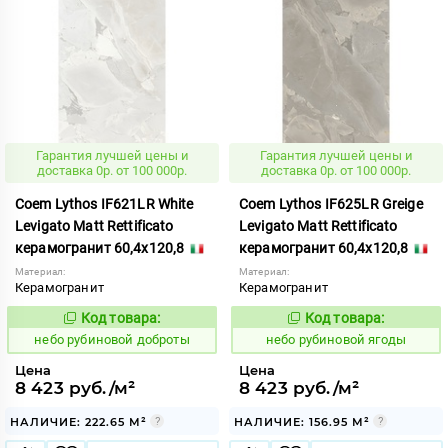
Гарантия лучшей цены и
Гарантия лучшей цены и
доставка 0р. от 100 000р.
доставка 0р. от 100 000р.
Coem Lythos IF621LR White
Coem Lythos IF625LR Greige
Levigato Matt Rettificato
Levigato Matt Rettificato
керамогранит 60,4x120,8
керамогранит 60,4x120,8
Материал:
Материал:
Керамогранит
Керамогранит
Код товара:
Код товара:
1119372
1119374
Код:
Код:
небо рубиновой доброты
небо рубиновой ягоды
Цена
Цена
8 423 руб./м²
8 423 руб./м²
НАЛИЧИЕ: 222.65 М²
НАЛИЧИЕ: 156.95 М²