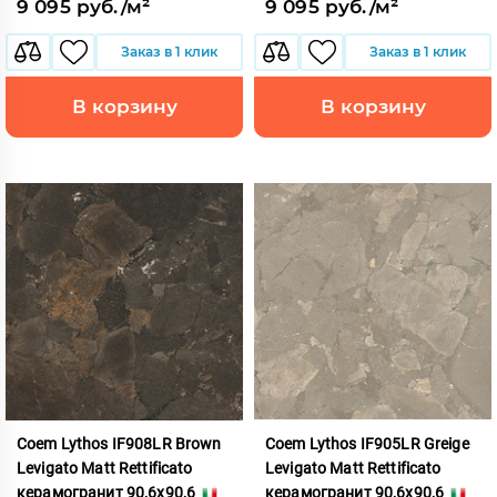
9 095 руб./м²
9 095 руб./м²
Заказ в 1 клик
Заказ в 1 клик
В корзину
В корзину
Coem Lythos IF908LR Brown
Coem Lythos IF905LR Greige
Levigato Matt Rettificato
Levigato Matt Rettificato
керамогранит 90,6x90,6
керамогранит 90,6x90,6