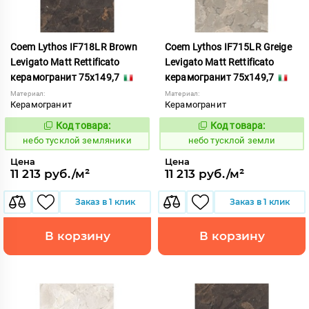
Coem Lythos IF718LR Brown
Coem Lythos IF715LR Greige
Levigato Matt Rettificato
Levigato Matt Rettificato
керамогранит 75x149,7
керамогранит 75x149,7
Материал:
Материал:
Керамогранит
Керамогранит
Код товара:
Код товара:
1122656
1122655
Код:
Код:
небо тусклой земляники
небо тусклой земли
Цена
Цена
11 213 руб./м²
11 213 руб./м²
Заказ в 1 клик
Заказ в 1 клик
В корзину
В корзину