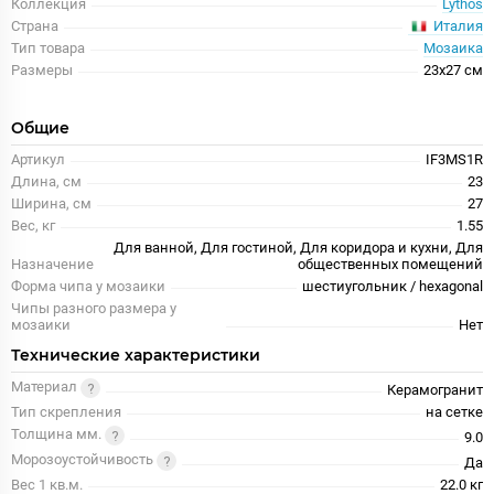
Коллекция
Lythos
Италия
Страна
Тип товара
Мозаика
Размеры
23x27 см
Общие
Артикул
IF3MS1R
Длина, см
23
Ширина, см
27
Вес, кг
1.55
Для ванной, Для гостиной, Для коридора и кухни, Для
Назначение
общественных помещений
Форма чипа у мозаики
шестиугольник / hexagonal
Чипы разного размера у
мозаики
Нет
Технические характеристики
Материал
Керамогранит
Тип скрепления
на сетке
Толщина мм.
9.0
Морозоустойчивость
Да
Вес 1 кв.м.
22.0 кг