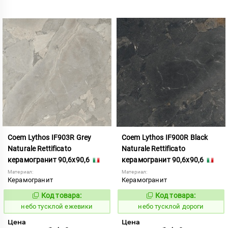
Coem Lythos IF903R Grey
Coem Lythos IF900R Black
Naturale Rettificato
Naturale Rettificato
керамогранит 90,6x90,6
керамогранит 90,6x90,6
Материал:
Материал:
Керамогранит
Керамогранит
Код товара:
Код товара:
1122649
1122647
Код:
Код:
небо тусклой ежевики
небо тусклой дороги
Цена
Цена