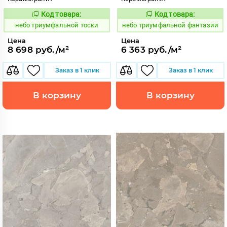
Код товара:
Код товара:
1122481
1122487
Код:
Код:
небо триумфальной тоски
небо триумфальной фантазии
Цена
Цена
8 698 руб./м²
6 363 руб./м²
Заказ в 1 клик
Заказ в 1 клик
В корзину
В корзину