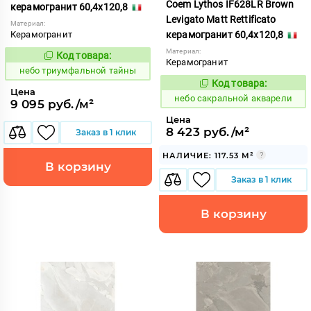
Coem Lythos IF628LR Brown
керамогранит 60,4x120,8
Levigato Matt Rettificato
Материал:
Керамогранит
керамогранит 60,4x120,8
Материал:
Код товара:
1122476
Код:
Керамогранит
небо триумфальной тайны
Код товара:
1119375
Код:
Цена
небо сакральной акварели
9 095 руб./м²
Цена
8 423 руб./м²
Заказ в 1 клик
НАЛИЧИЕ: 117.53 М²
В корзину
Заказ в 1 клик
В корзину