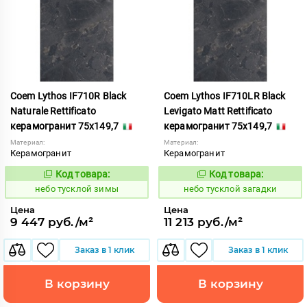
Coem Lythos IF710R Black
Coem Lythos IF710LR Black
Naturale Rettificato
Levigato Matt Rettificato
керамогранит 75x149,7
керамогранит 75x149,7
Материал:
Материал:
Керамогранит
Керамогранит
Код товара:
Код товара:
1122657
1122652
Код:
Код:
небо тусклой зимы
небо тусклой загадки
Цена
Цена
9 447 руб./м²
11 213 руб./м²
Заказ в 1 клик
Заказ в 1 клик
В корзину
В корзину