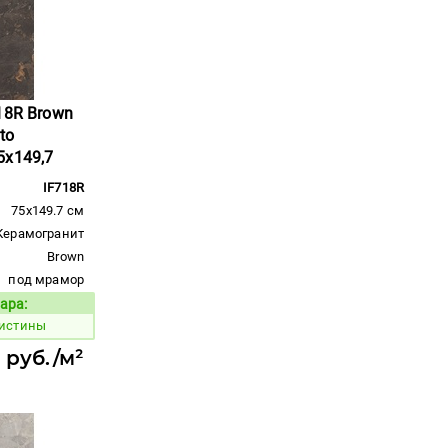
18R Brown
ato
5x149,7
IF718R
75x149.7 см
Керамогранит
Brown
под мрамор
ара:
Код товара:
 истины
 руб./м²