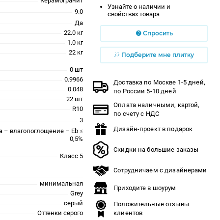
Керамогранит
Узнайте о наличии и
9.0
свойствах товара
Да
22.0 кг
Спросить
1.0 кг
22 кг
Подберите мне плитку
0 шт
0.9966
Доставка по Москве 1-5 дней,
0.048
по России 5-10 дней
22 шт
Оплата наличными, картой,
R10
по счету с НДС
3
Дизайн-проект в подарок
a – влагопоглощение – Eb ≤
0,5%
Скидки на большие заказы
Класс 5
Сотрудничаем с дизайнерами
минимальная
Приходите в шоурум
Grey
серый
Положительные отзывы
Оттенки серого
клиентов