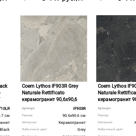
ack
Coem Lythos IF903R Grey
Coem Lythos IF9
o
Naturale Rettificato
Naturale Rettific
7
керамогранит 90,6x90,6
керамогранит 90
710LR
IF903R
Артикул:
Артикул:
.7 см
90.6x90.6 см
Размер:
Размер:
ранит
Керамогранит
Материал:
Материал:
Black
Grey
Фабричный цвет:
Фабричный цвет: