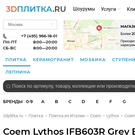
3D
ПЛИТКА
.RU
Шоурумы
Услуги
Кл
+7 (495) 966-18-01
ПН-ПТ
8:00—20:00
СБ-ВС
8:00—20:00
ПЛИТКА
КЕРАМОГРАНИТ
МОЗАИКА
СТУПЕН
ЛЕПНИНА
БРЕНДЫ
0-9
A
B
C
D
E
F
G
3dplitka.ru
–
Плитка
–
Плитка из Италии
–
Coem
–
Lythos
–
Coem 
Coem Lythos IFB603R Grey Ba