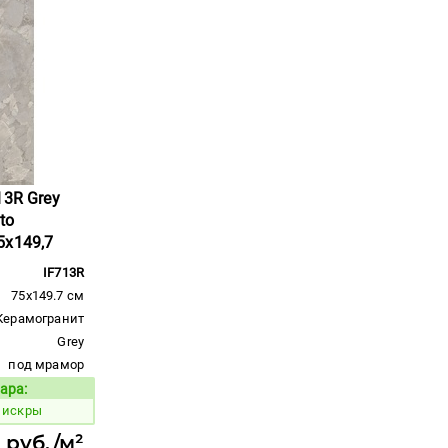
13R Grey
ato
5x149,7
IF713R
75x149.7 см
Керамогранит
Grey
под мрамор
ара:
Код товара:
 искры
 руб./м²