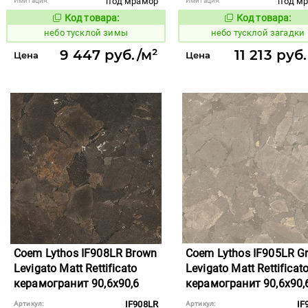
под мрамор
под м
Имитация:
Имитация:
Код товара:
Код товара:
1122657
1122652
Код товара:
Код то
небо тусклой зимы
небо тусклой загадки
9 447 руб./м²
11 213 руб
Цена
Цена
Coem Lythos IF908LR Brown
Coem Lythos IF905LR Gr
Levigato Matt Rettificato
Levigato Matt Rettificat
керамогранит 90,6x90,6
керамогранит 90,6x90,
IF908LR
IF
Артикул:
Артикул: