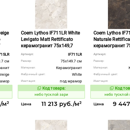
eige
Coem Lythos IF711LR White
Coem Lythos IF7
o
Levigato Matt Rettificato
Naturale Rettific
7
керамогранит 75x149,7
керамогранит 7
715LR
IF711LR
Артикул:
Артикул:
.7 см
75x149.7 см
Размер:
Размер:
ранит
Керамогранит
Материал:
Материал:
Greige
White
Фабричный цвет:
Фабричный цвет:
рамор
под мрамор
Имитация:
Имитация:
Код товара:
Код тов
1122653
1122661
вара:
Код товара:
небо тусклой зари
небо тусклой
./м²
11 213 руб./м²
9 447
Цена
Цена