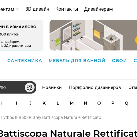
3D дизайн
Контакты
Дизайнерам
иентам
И
САНТЕХНИКА
МЕБЕЛЬ ДЛЯ ВАННОЙ
ОБОИ
Новинки
Портфолио дизайнеров
Отз
H
I
J
K
L
M
N
O
P
Q
Lythos IFB603R Grey Battiscopa Naturale Rettificato
ttiscopa Naturale Rettificat