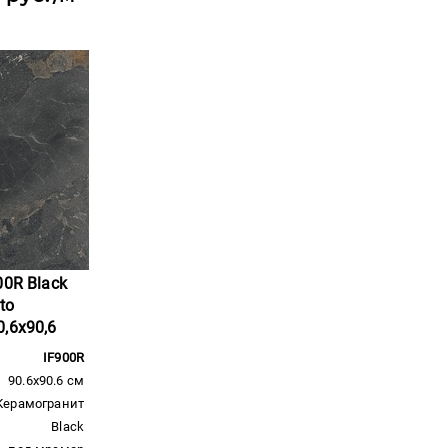
00R Black
ato
,6x90,6
IF900R
90.6x90.6 см
Керамогранит
Black