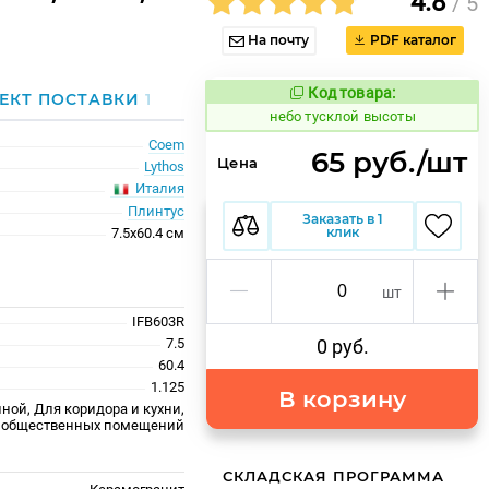
4.8
/ 5
На почту
PDF каталог
Код товара:
1122632
ЕКТ ПОСТАВКИ
1
Код товара:
небо тусклой высоты
Coem
65 руб./шт
Цена
Lythos
Италия
Плинтус
Заказать в 1
клик
7.5x60.4 см
шт
IFB603R
7.5
0 руб.
60.4
1.125
В корзину
ной, Для коридора и кухни,
 общественных помещений
СКЛАДСКАЯ ПРОГРАММА