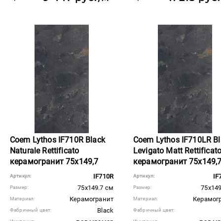
Coem Lythos IF710R Black
Coem Lythos IF710LR Bl
Naturale Rettificato
Levigato Matt Rettificat
керамогранит 75x149,7
керамогранит 75x149,
IF710R
IF
Артикул:
Артикул:
75x149.7 см
75x149
Размер:
Размер:
Керамогранит
Керамог
Материал:
Материал:
Black
Фабричный цвет:
Фабричный цвет: