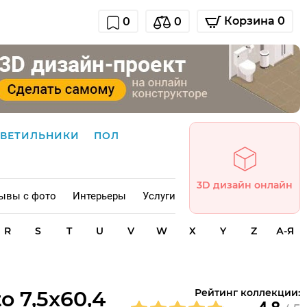
Корзина 0
0
0
СВЕТИЛЬНИКИ
ПОЛ
3D дизайн онлайн
ывы с фото
Интерьеры
Услуги
R
S
T
U
V
W
X
Y
Z
А-Я
o 7,5x60,4
Рейтинг коллекции: