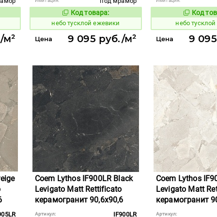
рамор
под мрамор
Имитация:
Имитация:
Код товара:
Код тов
1122649
1122647
вара:
Код товара:
небо тусклой ежевики
небо тусклой
./м²
9 095 руб./м²
9 095
Цена
Цена
eige
Coem Lythos IF900LR Black
Coem Lythos IF9
o
Levigato Matt Rettificato
Levigato Matt Ret
6
керамогранит 90,6x90,6
керамогранит 90
905LR
IF900LR
Артикул:
Артикул: