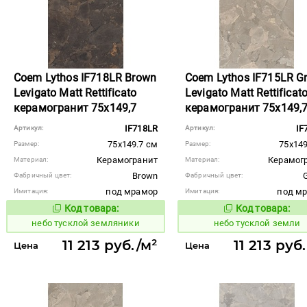
Coem Lythos IF718LR Brown
Coem Lythos IF715LR Gr
Levigato Matt Rettificato
Levigato Matt Rettificat
керамогранит 75x149,7
керамогранит 75x149,
IF718LR
IF
Артикул:
Артикул:
75x149.7 см
75x149
Размер:
Размер:
Керамогранит
Керамог
Материал:
Материал:
Brown
Фабричный цвет:
Фабричный цвет:
под мрамор
под м
Имитация:
Имитация:
Код товара:
Код товара:
1122656
1122655
Код товара:
Код то
небо тусклой земляники
небо тусклой земли
11 213 руб./м²
11 213 руб
Цена
Цена