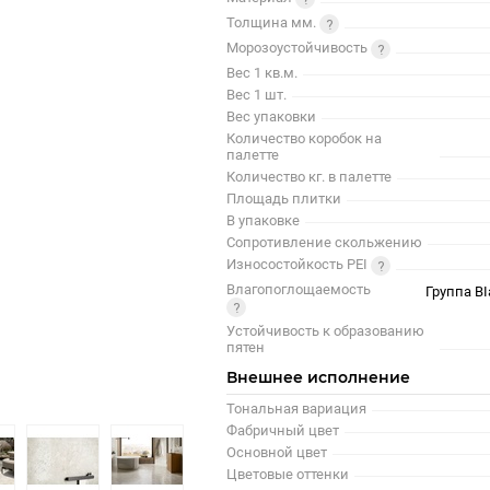
Толщина мм.
Морозоустойчивость
Вес 1 кв.м.
Вес 1 шт.
Вес упаковки
Количество коробок на
палетте
Количество кг. в палетте
Площадь плитки
В упаковке
Сопротивление скольжению
Износостойкость PEI
Влагопоглощаемость
Группа BI
Устойчивость к образованию
пятен
Внешнее исполнение
Тональная вариация
Фабричный цвет
Основной цвет
Цветовые оттенки