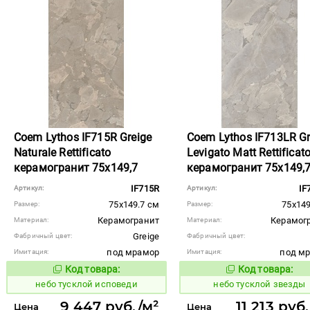
Coem Lythos IF715R Greige
Coem Lythos IF713LR G
Naturale Rettificato
Levigato Matt Rettificat
керамогранит 75x149,7
керамогранит 75x149,
IF715R
IF
Артикул:
Артикул:
75x149.7 см
75x149
Размер:
Размер:
Керамогранит
Керамог
Материал:
Материал:
Greige
Фабричный цвет:
Фабричный цвет:
под мрамор
под м
Имитация:
Имитация:
Код товара:
Код товара:
1122660
1122654
Код товара:
Код то
небо тусклой исповеди
небо тусклой звезды
9 447 руб./м²
11 213 руб
Цена
Цена