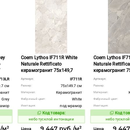
rey
Coem Lythos IF711R White
Coem Lythos IF7
o
Naturale Rettificato
Naturale Rettific
7
керамогранит 75x149,7
керамогранит 7
713LR
IF711R
Артикул:
Артикул:
.7 см
75x149.7 см
Размер:
Размер:
ранит
Керамогранит
Материал:
Материал:
Grey
White
Фабричный цвет:
Фабричный цвет:
рамор
под мрамор
Имитация:
Имитация:
Код товара:
Код тов
1122658
1122659
вара:
Код товара:
небо тусклой интонации
небо тусклой
./м²
9 447 руб./м²
9 447
Цена
Цена