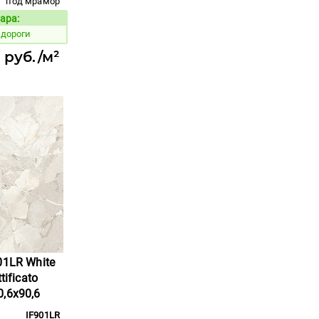
под мрамор
ара:
Код товара:
 дороги
 руб./м²
01LR White
tificato
,6x90,6
IF901LR