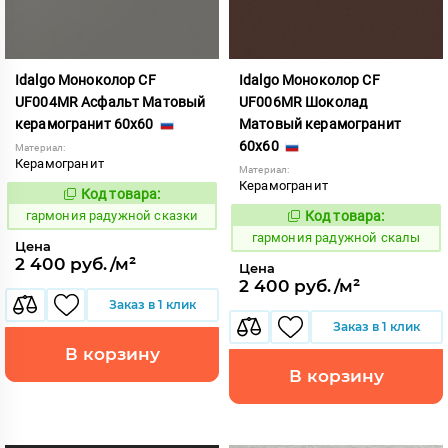
Idalgo Моноколор CF
Idalgo Моноколор CF
UF004MR Асфальт Матовый
UF006MR Шоколад
керамогранит 60x60
Матовый керамогранит
60x60
Материал:
Керамогранит
Материал:
Керамогранит
Код товара:
275215
Код:
гармония радужной сказки
Код товара:
275216
Код:
гармония радужной скалы
Цена
2 400 руб./м²
Цена
2 400 руб./м²
Заказ в 1 клик
Заказ в 1 клик
В корзину
В корзину