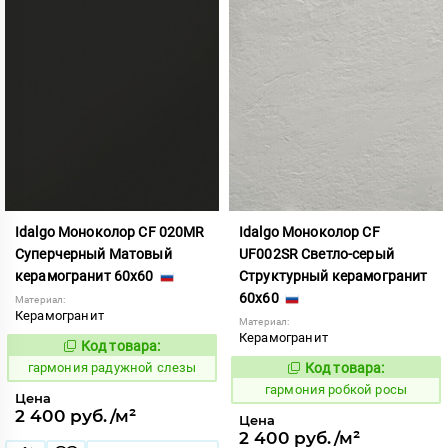
Idalgo Моноколор CF 020MR
Idalgo Моноколор CF
Суперчерный Матовый
UF002SR Светло-серый
керамогранит 60x60
Структурный керамогранит
60x60
Материал:
Керамогранит
Материал:
Керамогранит
Код товара:
275221
Код:
гармония радужной слезы
Код товара:
275457
Код:
гармония робкой росы
Цена
2 400 руб./м²
Цена
2 400 руб./м²