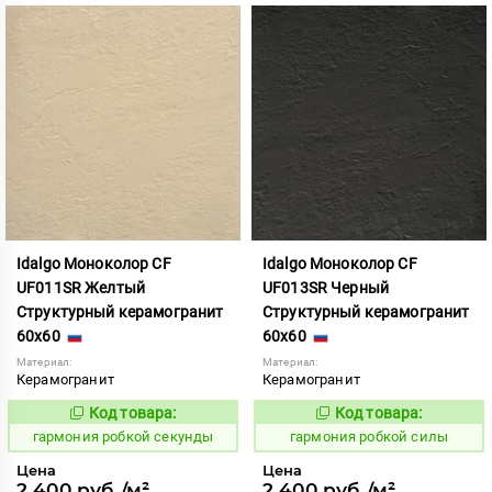
Idalgo Моноколор CF
Idalgo Моноколор CF
UF011SR Желтый
UF013SR Черный
Структурный керамогранит
Структурный керамогранит
60x60
60x60
Материал:
Материал:
Керамогранит
Керамогранит
Код товара:
Код товара:
275462
275463
Код:
Код:
гармония робкой секунды
гармония робкой силы
Цена
Цена
2 400 руб./м²
2 400 руб./м²