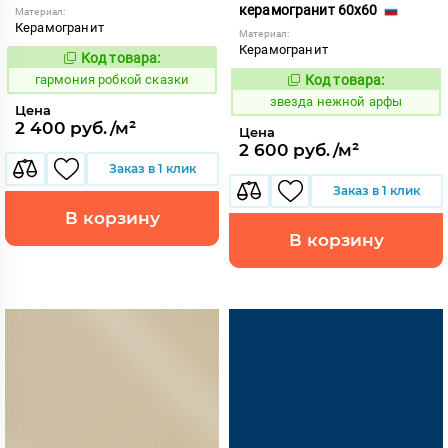
керамогранит 60x60
Материал:
Керамогранит
Материал:
Керамогранит
Код товара:
275465
Код:
гармония робкой сказки
Код товара:
445501
Код:
звезда нежной арфы
Цена
2 400 руб./м²
Цена
2 600 руб./м²
Заказ в 1 клик
Заказ в 1 клик
В корзину
В корзину