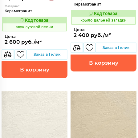
Керамогранит
Материал:
Керамогранит
Код товара:
831152
Код:
Код товара:
крыло дальней загадки
474944
Код:
звук луговой песни
Цена
2 400 руб./м²
Цена
2 600 руб./м²
Заказ в 1 клик
Заказ в 1 клик
В корзину
В корзину