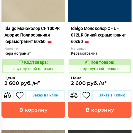
Idalgo Моноколор CF 100PR
Idalgo Моноколор CF UF
Аворио Полированная
012LR Синий керамогранит
керамогранит 60x60
60x60
Материал:
Материал:
Керамогранит
Керамогранит
Код товара:
Код товара:
474942
474945
Код:
Код:
звук луговой пальмы
звук луговой печали
Цена
Цена
2 600 руб./м²
2 600 руб./м²
Заказ в 1 клик
Заказ в 1 клик
В корзину
В корзину