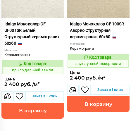
Idalgo Моноколор CF
Idalgo Моноколор CF 100SR
UF001SR Белый
Аворио Структурная
Структурный керамогранит
керамогранит 60x60
60x60
Материал:
Керамогранит
Материал:
Керамогранит
Код товара:
474947
Код:
Код товара:
звук луговой покорности
831155
Код:
крыло дальней земли
Цена
2 400 руб./м²
Цена
2 400 руб./м²
Заказ в 1 клик
Заказ в 1 клик
В корзину
В корзину