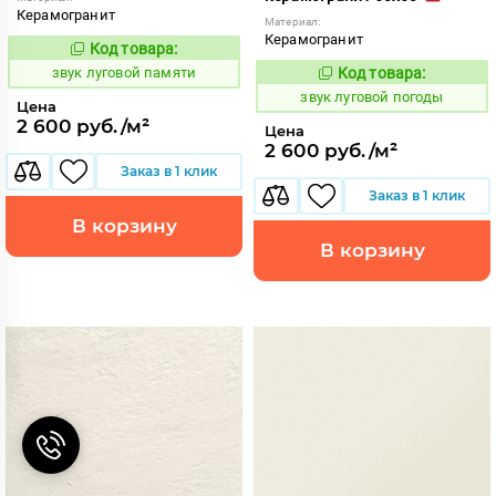
Керамогранит
Материал:
Керамогранит
Код товара:
474943
Код:
звук луговой памяти
Код товара:
474946
Код:
звук луговой погоды
Цена
2 600 руб./м²
Цена
2 600 руб./м²
Заказ в 1 клик
Заказ в 1 клик
В корзину
В корзину