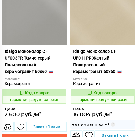
Idalgo Моноколор CF
Idalgo Моноколор CF
UF003PR Темно-серый
UF011PR Желтый
Полированный
Полированный
керамогранит 60x60
керамогранит 60x60
Материал:
Материал:
Керамогранит
Керамогранит
Код товара:
Код товара:
275204
275207
Код:
Код:
гармония радужной реки
гармония радужной росы
Цена
Цена
2 600 руб./м²
16 004 руб./м²
НАЛИЧИЕ: 11.52 М²
Заказ в 1 клик
Заказ в 1 клик