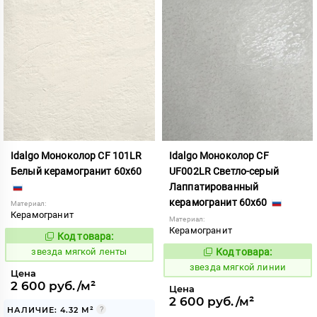
Idalgo Моноколор CF 101LR
Idalgo Моноколор CF
Белый керамогранит 60x60
UF002LR Светло-серый
Лаппатированный
керамогранит 60x60
Материал:
Керамогранит
Материал:
Керамогранит
Код товара:
445168
Код:
звезда мягкой ленты
Код товара:
445169
Код:
звезда мягкой линии
Цена
2 600 руб./м²
Цена
2 600 руб./м²
НАЛИЧИЕ: 4.32 М²