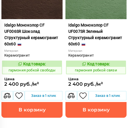
Idalgo Моноколор CF
Idalgo Моноколор CF
UF006SR Шоколад
UF007SR Зеленый
Структурный керамогранит
Структурный керамогранит
60x60
60x60
Материал:
Материал:
Керамогранит
Керамогранит
Код товара:
Код товара:
275460
275461
Код:
Код:
гармония робкой свободы
гармония робкой связи
Цена
Цена
2 400 руб./м²
2 400 руб./м²
Заказ в 1 клик
Заказ в 1 клик
В корзину
В корзину