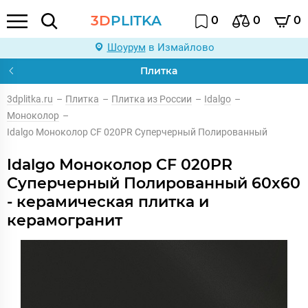
3D
PLITKA
0
0
0
Шоурум
в Измайлово
Плитка
3dplitka.ru
–
Плитка
–
Плитка из России
–
Idalgo
–
Моноколор
–
Idalgo Моноколор CF 020PR Суперчерный Полированный
Idalgo Моноколор CF 020PR
Суперчерный Полированный 60x60
- керамическая плитка и
керамогранит