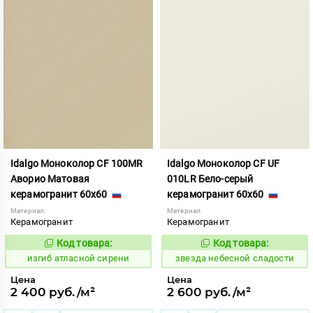
Idalgo Моноколор CF 100MR
Idalgo Моноколор CF UF
Аворио Матовая
010LR Бело-серый
керамогранит 60x60
керамогранит 60x60
Материал:
Материал:
Керамогранит
Керамогранит
Код товара:
Код товара:
577464
445470
Код:
Код:
изгиб атласной сирени
звезда небесной сладости
Цена
Цена
2 400 руб./м²
2 600 руб./м²