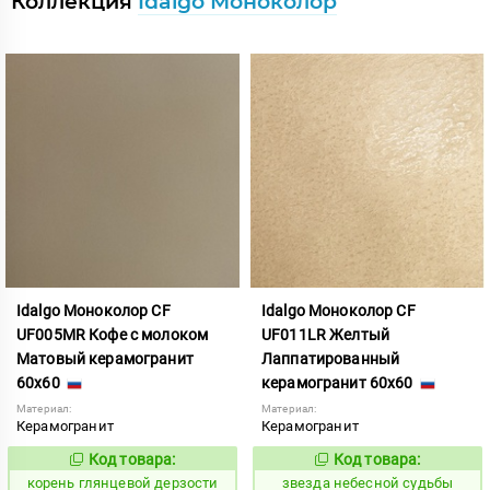
Коллекция
Idalgo Моноколор
Idalgo Моноколор CF
Idalgo Моноколор CF
UF005MR Кофе с молоком
UF011LR Желтый
Матовый керамогранит
Лаппатированный
60x60
керамогранит 60x60
Материал:
Материал:
Керамогранит
Керамогранит
Код товара:
Код товара:
783520
445474
Код:
Код:
корень глянцевой дерзости
звезда небесной судьбы