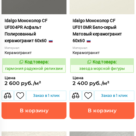
Idalgo Моноколор CF
Idalgo Моноколор CF
UF004PR Асфальт
UF010MR Бело-серый
Полированный
Матовый керамогранит
керамогранит 60x60
60x60
Материал:
Материал:
Керамогранит
Керамогранит
Код товара:
Код товара:
275205
445115
Код:
Код:
гармония радужной реликвии
звезда морской фигуры
Цена
Цена
2 600 руб./м²
2 400 руб./м²
Заказ в 1 клик
Заказ в 1 клик
В корзину
В корзину