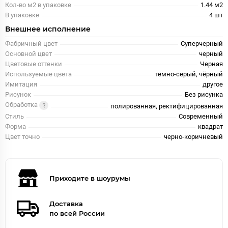
Кол-во м2 в упаковке
1.44 м2
В упаковке
4 шт
Внешнее исполнение
Фабричный цвет
Суперчерный
Основной цвет
черный
Цветовые оттенки
Черная
Используемые цвета
темно-серый, чёрный
Имитация
другое
Рисунок
Без рисунка
Обработка
полированная, ректифицированная
Стиль
Современный
Форма
квадрат
Цвет точно
черно-коричневый
Приходите в шоурумы
Доставка
по всей России