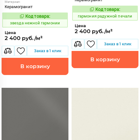
Материал:
Керамогранит
Код товара:
275195
Код:
Код товара:
гармония радужной печали
445516
Код:
звезда нежной гармонии
Цена
2 400 руб./м²
Цена
2 400 руб./м²
Заказ в 1 клик
Заказ в 1 клик
В корзину
В корзину