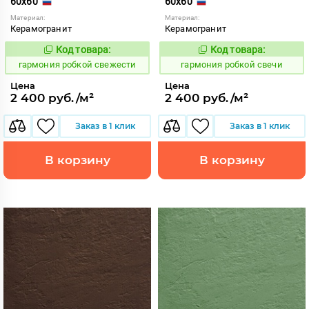
60x60
60x60
Материал:
Материал:
Керамогранит
Керамогранит
Код товара:
Код товара:
275458
275459
Код:
Код:
гармония робкой свежести
гармония робкой свечи
Цена
Цена
2 400 руб./м²
2 400 руб./м²
Заказ в 1 клик
Заказ в 1 клик
В корзину
В корзину