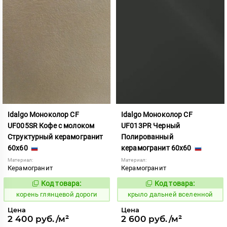
Idalgo Моноколор CF
Idalgo Моноколор CF
UF005SR Кофе с молоком
UF013PR Черный
Структурный керамогранит
Полированный
60x60
керамогранит 60x60
Материал:
Материал:
Керамогранит
Керамогранит
Код товара:
Код товара:
783522
831138
Код:
Код:
корень глянцевой дороги
крыло дальней вселенной
Цена
Цена
2 400 руб./м²
2 600 руб./м²