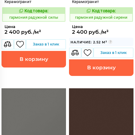
Керамогранит
Керамогранит
Код товара:
Код товара:
275213
275214
Код:
Код:
гармония радужной силы
гармония радужной сирени
Цена
Цена
2 400 руб./м²
2 400 руб./м²
НАЛИЧИЕ: 2.52 М²
Заказ в 1 клик
Заказ в 1 клик
В корзину
В корзину