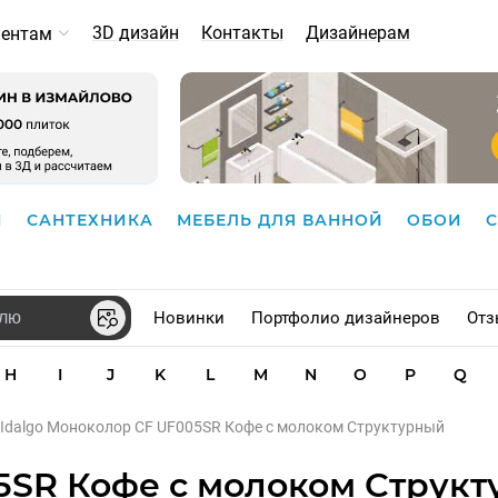
3D дизайн
Контакты
Дизайнерам
иентам
И
САНТЕХНИКА
МЕБЕЛЬ ДЛЯ ВАННОЙ
ОБОИ
Новинки
Портфолио дизайнеров
Отз
H
I
J
K
L
M
N
O
P
Q
Idalgo Моноколор CF UF005SR Кофе с молоком Структурный
5SR Кофе с молоком Струк