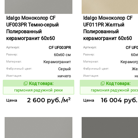
Idalgo Моноколор CF
Idalgo Моноколор CF
UF003PR Темно-серый
UF011PR Желтый
Полированный
Полированный
керамогранит 60x60
керамогранит 60x60
CF UF003PR
CF UF
Артикул:
Артикул:
60x60 см
60x
Размер:
Размер:
Керамогранит
Керамог
Материал:
Материал:
Серый
Же
Фабричный цвет:
Фабричный цвет:
ничего
н
Имитация:
Имитация:
Код товара:
Код товара:
275204
275207
Код товара:
Код то
гармония радужной реки
гармония радужной рос
2 600 руб./м²
16 004 руб.
Цена
Цена