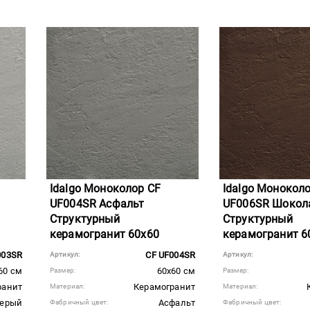
Idalgo Моноколор CF
Idalgo Монокол
UF004SR Асфальт
UF006SR Шокол
Структурный
Структурный
керамогранит 60x60
керамогранит 6
003SR
CF UF004SR
Артикул:
Артикул:
60 см
60x60 см
Размер:
Размер:
ранит
Керамогранит
Материал:
Материал:
Серый
Асфальт
Фабричный цвет:
Фабричный цвет: