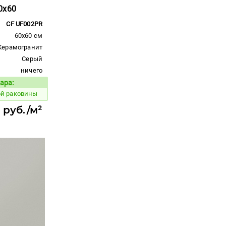
0x60
CF UF002PR
60x60 см
Керамогранит
Серый
ничего
ара:
Код товара:
ой раковины
 руб./м²