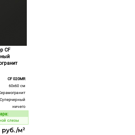
ор CF
рный
огранит
CF 020MR
60x60 см
Керамогранит
Суперчерный
ничего
ара:
Код товара:
ной слезы
 руб./м²