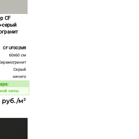
ор CF
-серый
огранит
CF UF002MR
60x60 см
Керамогранит
Серый
ничего
ара:
Код товара:
жной силы
 руб./м²