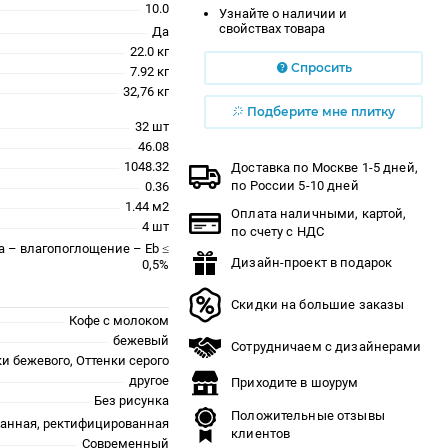
10.0
Узнайте о наличии и
свойствах товара
Да
22.0 кг
Спросить
7.92 кг
32,76 кг
Подберите мне плитку
32 шт
46.08
1048.32
Доставка по Москве 1-5 дней,
по России 5-10 дней
0.36
1.44 м2
Оплата наличными, картой,
4 шт
по счету с НДС
a – влагопоглощение – Eb ≤
Дизайн-проект в подарок
0,5%
Скидки на большие заказы
Кофе с молоком
бежевый
Сотрудничаем с дизайнерами
и бежевого, Оттенки серого
другое
Приходите в шоурум
Без рисунка
Положительные отзывы
ванная, ректифицированная
клиентов
Современный