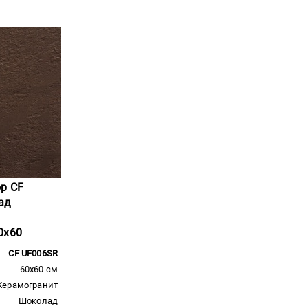
ор CF
ад
0x60
CF UF006SR
60x60 см
Керамогранит
Шоколад