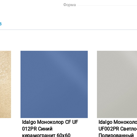
Форма
В
Idalgo Моноколор CF UF
Idalgo Монокол
012PR Синий
UF002PR Светло
керамогранит 60x60
Полированный