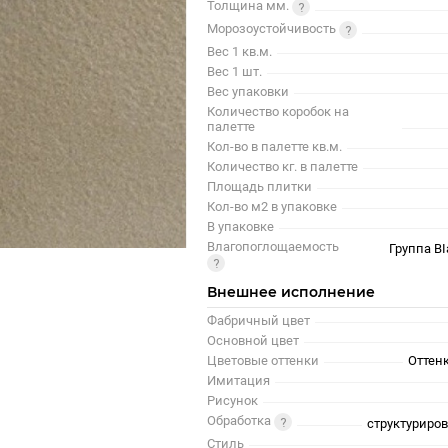
Толщина мм.
Морозоустойчивость
Вес 1 кв.м.
Вес 1 шт.
Вес упаковки
Количество коробок на
палетте
Кол-во в палетте кв.м.
Количество кг. в палетте
Площадь плитки
Кол-во м2 в упаковке
В упаковке
Влагопоглощаемость
Группа BI
Внешнее исполнение
Фабричный цвет
Основной цвет
Цветовые оттенки
Оттенк
Имитация
Рисунок
Обработка
структуриро
Стиль