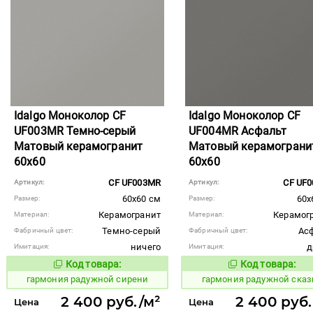
Idalgo Моноколор CF
Idalgo Моноколор CF
UF003MR Темно-серый
UF004MR Асфальт
Матовый керамогранит
Матовый керамограни
60x60
60x60
CF UF003MR
CF UF
Артикул:
Артикул:
60x60 см
60x
Размер:
Размер:
Керамогранит
Керамог
Материал:
Материал:
Темно-серый
Ас
Фабричный цвет:
Фабричный цвет:
ничего
д
Имитация:
Имитация:
Код товара:
Код товара:
275214
275215
Код товара:
Код то
гармония радужной сирени
гармония радужной сказ
2 400 руб./м²
2 400 руб.
Цена
Цена