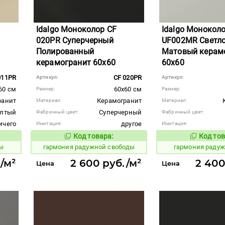
Idalgo Моноколор CF
Idalgo Монокол
020PR Суперчерный
UF002MR Светло
Полированный
Матовый керам
керамогранит 60x60
60x60
011PR
CF 020PR
Артикул:
Артикул:
60 см
60x60 см
Размер:
Размер:
ранит
Керамогранит
Материал:
Материал:
лтый
Суперчерный
Фабричный цвет:
Фабричный цвет:
ичего
другое
Имитация:
Имитация:
Код товара:
Код тов
275210
275213
вара:
Код товара:
ы
гармония радужной свободы
гармония раду
/м²
2 600 руб./м²
2 400
Цена
Цена