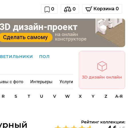
Корзина 0
0
0
СВЕТИЛЬНИКИ
ПОЛ
3D дизайн онлайн
ывы с фото
Интерьеры
Услуги
R
S
T
U
V
W
X
Y
Z
А-Я
турный
Рейтинг коллекции: