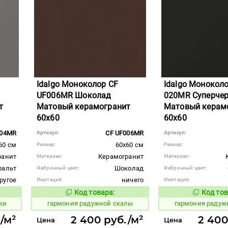
Idalgo Моноколор CF
Idalgo Монокол
UF006MR Шоколад
020MR Суперче
т
Матовый керамогранит
Матовый керам
60x60
60x60
004MR
CF UF006MR
Артикул:
Артикул:
60 см
60x60 см
Размер:
Размер:
ранит
Керамогранит
Материал:
Материал:
фальт
Шоколад
Фабричный цвет:
Фабричный цвет:
ругое
ничего
Имитация:
Имитация:
Код товара:
Код тов
275216
275221
вара:
Код товара:
ки
гармония радужной скалы
гармония радуж
/м²
2 400 руб./м²
2 400
Цена
Цена