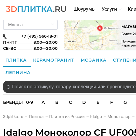
3D
ПЛИТКА
.RU
Шоурумы
Услуги
Кл
+7 (495) 966-18-01
ПН-ПТ
8:00—20:00
СБ-ВС
8:00—20:00
ПЛИТКА
КЕРАМОГРАНИТ
МОЗАИКА
СТУПЕН
ЛЕПНИНА
БРЕНДЫ
0-9
A
B
C
D
E
F
G
3dplitka.ru
–
Плитка
–
Плитка из России
–
Idalgo
–
Моноколор
–
Idalgo Моноколор CF UF00