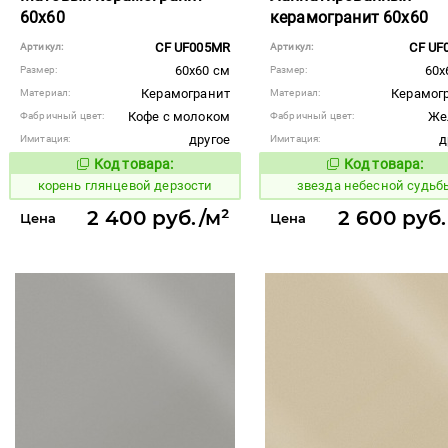
60x60
керамогранит 60x60
CF UF005MR
CF UF
Артикул:
Артикул:
60x60 см
60x
Размер:
Размер:
Керамогранит
Керамог
Материал:
Материал:
Кофе с молоком
Же
Фабричный цвет:
Фабричный цвет:
другое
д
Имитация:
Имитация:
Код товара:
Код товара:
783520
445474
Код товара:
Код то
корень глянцевой дерзости
звезда небесной судьб
2 400 руб./м²
2 600 руб.
Цена
Цена