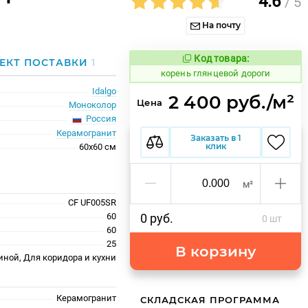
4.6
/ 5
На почту
Код товара:
783522
ЕКТ ПОСТАВКИ
1
Код товара:
корень глянцевой дороги
Idalgo
2 400 руб./м²
Цена
Моноколор
Россия
Керамогранит
Заказать в 1
клик
60x60 см
м²
CF UF005SR
60
0 руб.
0 шт
60
25
В корзину
иной, Для коридора и кухни
Керамогранит
СКЛАДСКАЯ ПРОГРАММА