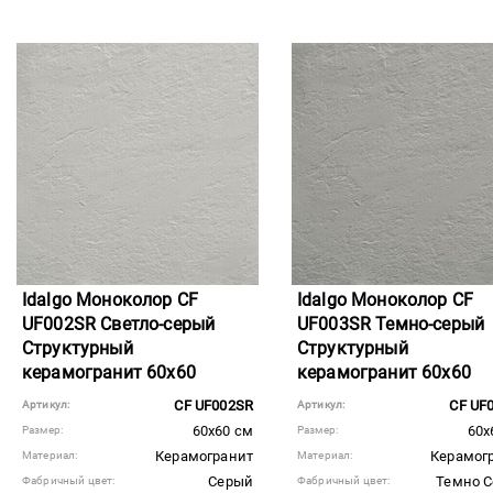
Idalgo Моноколор CF
Idalgo Моноколор CF
UF002SR Светло-серый
UF003SR Темно-серый
Структурный
Структурный
керамогранит 60x60
керамогранит 60x60
CF UF002SR
CF UF
Артикул:
Артикул:
60x60 см
60x
Размер:
Размер:
Керамогранит
Керамог
Материал:
Материал:
Серый
Темно 
Фабричный цвет:
Фабричный цвет: