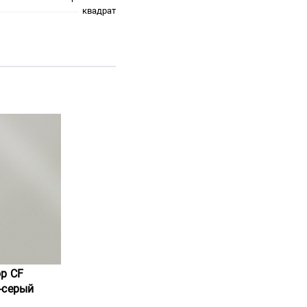
квадрат
ор CF
-серый