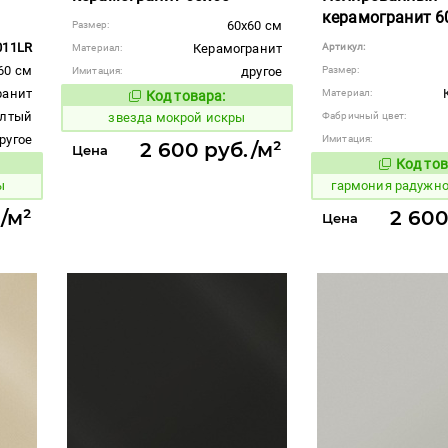
керамогранит 6
60x60 см
Размер:
011LR
Керамогранит
Артикул:
Материал:
60 см
другое
Размер:
Имитация:
ранит
Материал:
Код товара:
444784
Код товара:
лтый
звезда мокрой искры
Фабричный цвет:
ругое
Имитация:
2 600 руб./м²
Цена
Код тов
275203
вара:
ы
гармония радужн
/м²
2 600
Цена