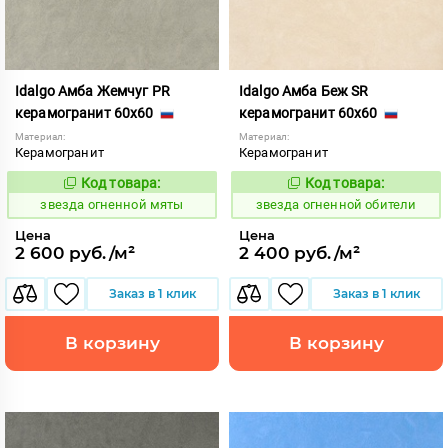
Idalgo Амба Жемчуг PR
Idalgo Амба Беж SR
керамогранит 60x60
керамогранит 60x60
Материал:
Материал:
Керамогранит
Керамогранит
Код товара:
Код товара:
445806
445812
Код:
Код:
звезда огненной мяты
звезда огненной обители
Цена
Цена
2 600 руб./м²
2 400 руб./м²
Заказ в 1 клик
Заказ в 1 клик
В корзину
В корзину