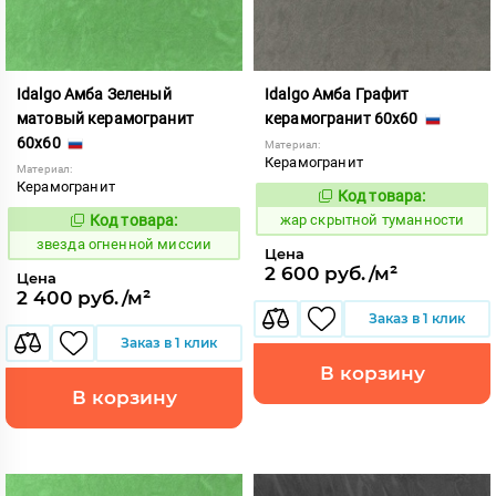
Idalgo Амба Зеленый
Idalgo Амба Графит
матовый керамогранит
керамогранит 60x60
60x60
Материал:
Керамогранит
Материал:
Керамогранит
Код товара:
370734
Код:
Код товара:
жар скрытной туманности
445802
Код:
звезда огненной миссии
Цена
2 600 руб./м²
Цена
2 400 руб./м²
Заказ в 1 клик
Заказ в 1 клик
В корзину
В корзину