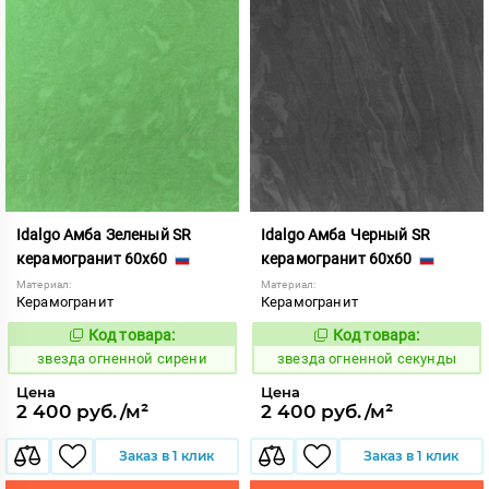
Idalgo Амба Зеленый SR
Idalgo Амба Черный SR
керамогранит 60x60
керамогранит 60x60
Материал:
Материал:
Керамогранит
Керамогранит
Код товара:
Код товара:
445839
445837
Код:
Код:
звезда огненной сирени
звезда огненной секунды
Цена
Цена
2 400 руб./м²
2 400 руб./м²
Заказ в 1 клик
Заказ в 1 клик