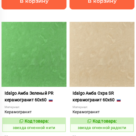
В корзину
В корзину
Idalgo Амба Зеленый PR
Idalgo Амба Охра SR
керамогранит 60x60
керамогранит 60x60
Материал:
Материал:
Керамогранит
Керамогранит
Код товара:
Код товара:
445810
445827
Код:
Код:
звезда огненной нити
звезда огненной радости