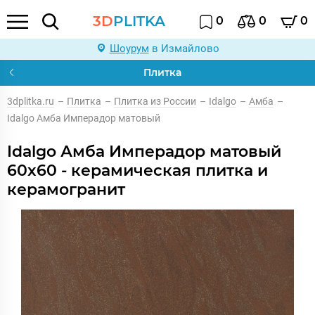
3D
PLITKA
0
0
0
Шоурум
в Измайлово
Плитка
3dplitka.ru
–
Плитка
–
Плитка из России
–
Idalgo
–
Амба
–
Idalgo Амба Имперадор матовый
Idalgo Амба Имперадор матовый
60x60 - керамическая плитка и
керамогранит