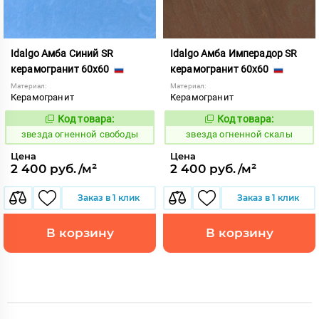
Idalgo Амба Синий SR
Idalgo Амба Имперадор SR
керамогранит 60x60
керамогранит 60x60
Материал:
Материал:
Керамогранит
Керамогранит
Код товара:
Код товара:
445835
445841
Код:
Код:
звезда огненной свободы
звезда огненной скалы
Цена
Цена
2 400 руб./м²
2 400 руб./м²
Заказ в 1 клик
Заказ в 1 клик
В корзину
В корзину