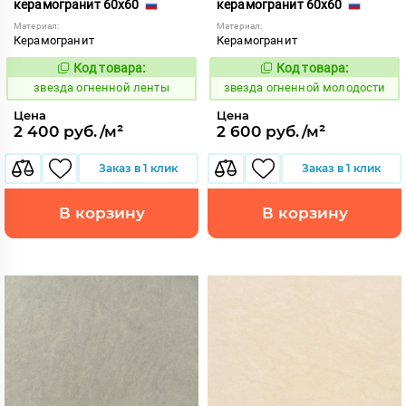
керамогранит 60x60
керамогранит 60x60
Материал:
Материал:
Керамогранит
Керамогранит
Код товара:
Код товара:
445793
445804
Код:
Код:
звезда огненной ленты
звезда огненной молодости
Цена
Цена
2 400 руб./м²
2 600 руб./м²
Заказ в 1 клик
Заказ в 1 клик
В корзину
В корзину