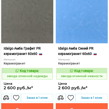
Idalgo Амба Графит PR
Idalgo Амба Синий PR
керамогранит 60x60
керамогранит 60x60
Материал:
Материал:
Керамогранит
Керамогранит
Код товара:
Код товара:
445807
445808
Код:
Код:
звезда огненной надежды
звезда огненной нежности
Цена
Цена
2 600 руб./м²
2 600 руб./м²
Заказ в 1 клик
Заказ в 1 клик