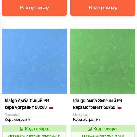
В корзину
В корзину
Idalgo Амба Синий PR
Idalgo Амба Зеленый PR
керамогранит 60x60
керамогранит 60x60
Материал:
Материал:
Керамогранит
Керамогранит
Код товара:
Код товара:
445808
445810
Код:
Код:
звезда огненной нежности
звезда огненной нити