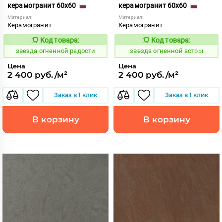
керамогранит 60x60
керамогранит 60x60
Материал:
Материал:
Керамогранит
Керамогранит
Код товара:
Код товара:
445827
445831
Код:
Код:
звезда огненной радости
звезда огненной астры
Цена
Цена
2 400 руб./м²
2 400 руб./м²
Заказ в 1 клик
Заказ в 1 клик
В корзину
В корзину