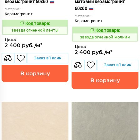
керамогранит 60x60
матовый керамогранит
60x60
Материал:
Керамогранит
Материал:
Керамогранит
Код товара:
445793
Код:
звезда огненной ленты
Код товара:
445803
Код:
звезда огненной молнии
Цена
2 400 руб./м²
Цена
2 400 руб./м²
Заказ в 1 клик
Заказ в 1 клик
В корзину
В корзину