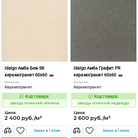
Idalgo Амба Беж SR
Idalgo Амба Графит PR
керамогранит 60x60
керамогранит 60x60
Материал:
Материал:
Керамогранит
Керамогранит
Код товара:
Код товара:
445812
445807
Код:
Код:
звезда огненной обители
звезда огненной надежды
Цена
Цена
2 400 руб./м²
2 600 руб./м²
Заказ в 1 клик
Заказ в 1 клик