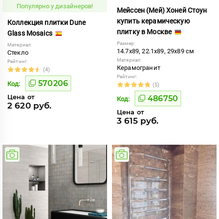
Популярно у дизайнеров!
Мейссен (Мей) Хоней Стоун
купить керамическую
Коллекция плитки Dune
плитку в Москве
Glass Mosaics
Размер:
Материал:
14.7x89, 22.1x89, 29x89 см
Стекло
Материал:
Рейтинг:
Керамогранит
(4)
Рейтинг:
570206
Код:
(5)
Цена от
486750
Код:
2 620 руб.
Цена от
3 615 руб.