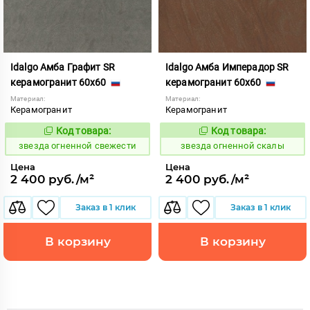
Idalgo Амба Графит SR
Idalgo Амба Имперадор SR
керамогранит 60x60
керамогранит 60x60
Материал:
Материал:
Керамогранит
Керамогранит
Код товара:
Код товара:
445833
445841
Код:
Код:
звезда огненной свежести
звезда огненной скалы
Цена
Цена
2 400 руб./м²
2 400 руб./м²
Заказ в 1 клик
Заказ в 1 клик
В корзину
В корзину