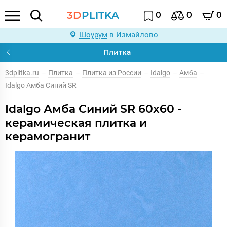
3D
PLITKA
0
0
0
Шоурум
в Измайлово
Плитка
3dplitka.ru
–
Плитка
–
Плитка из России
–
Idalgo
–
Амба
–
Idalgo Амба Синий SR
Idalgo Амба Синий SR 60x60 -
керамическая плитка и
керамогранит