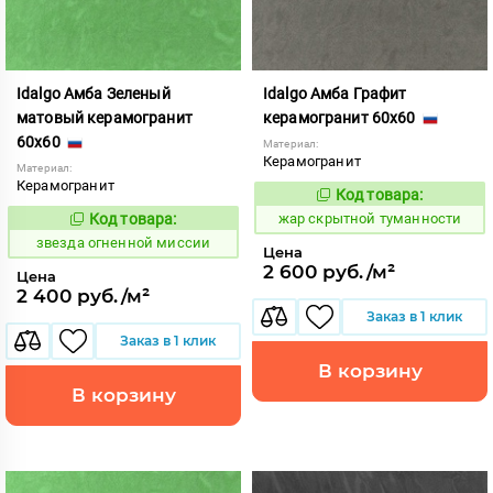
Idalgo Амба Зеленый
Idalgo Амба Графит
матовый керамогранит
керамогранит 60x60
60x60
Материал:
Керамогранит
Материал:
Керамогранит
Код товара:
370734
Код:
Код товара:
жар скрытной туманности
445802
Код:
звезда огненной миссии
Цена
2 600 руб./м²
Цена
2 400 руб./м²
Заказ в 1 клик
Заказ в 1 клик
В корзину
В корзину