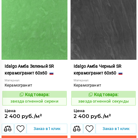
Idalgo Амба Зеленый SR
Idalgo Амба Черный SR
керамогранит 60x60
керамогранит 60x60
Материал:
Материал:
Керамогранит
Керамогранит
Код товара:
Код товара:
445839
445837
Код:
Код:
звезда огненной сирени
звезда огненной секунды
Цена
Цена
2 400 руб./м²
2 400 руб./м²
Заказ в 1 клик
Заказ в 1 клик