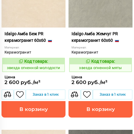
Idalgo Амба Беж PR
Idalgo Амба Жемчуг PR
керамогранит 60x60
керамогранит 60x60
Материал:
Материал:
Керамогранит
Керамогранит
Код товара:
Код товара:
445804
445806
Код:
Код:
звезда огненной молодости
звезда огненной мяты
Цена
Цена
2 600 руб./м²
2 600 руб./м²
Заказ в 1 клик
Заказ в 1 клик
В корзину
В корзину