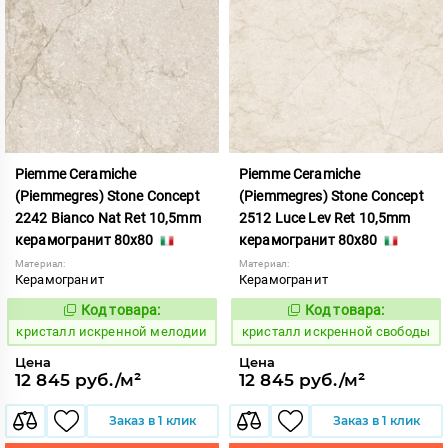
Piemme Ceramiche
Piemme Ceramiche
(Piemmegres) Stone Concept
(Piemmegres) Stone Concept
2242 Bianco Nat Ret 10,5mm
2512 Luce Lev Ret 10,5mm
керамогранит 80x80
керамогранит 80x80
Материал:
Материал:
Керамогранит
Керамогранит
Код товара:
Код товара:
817048
817085
Код:
Код:
кристалл искренной мелодии
кристалл искренной свободы
Цена
Цена
12 845 руб./м²
12 845 руб./м²
Заказ в 1 клик
Заказ в 1 клик