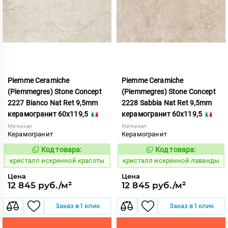
Piemme Ceramiche
Piemme Ceramiche
(Piemmegres) Stone Concept
(Piemmegres) Stone Concept
2227 Bianco Nat Ret 9,5mm
2228 Sabbia Nat Ret 9,5mm
керамогранит 60x119,5
керамогранит 60x119,5
Материал:
Материал:
Керамогранит
Керамогранит
Код товара:
Код товара:
817040
817041
Код:
Код:
кристалл искренной красоты
кристалл искренной лаванды
Цена
Цена
12 845 руб./м²
12 845 руб./м²
Заказ в 1 клик
Заказ в 1 клик