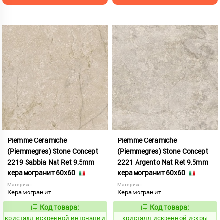
Piemme Ceramiche
Piemme Ceramiche
(Piemmegres) Stone Concept
(Piemmegres) Stone Concept
2219 Sabbia Nat Ret 9,5mm
2221 Argento Nat Ret 9,5mm
керамогранит 60x60
керамогранит 60x60
Материал:
Материал:
Керамогранит
Керамогранит
Код товара:
Код товара:
817033
817034
Код:
Код:
кристалл искренной интонации
кристалл искренной искры