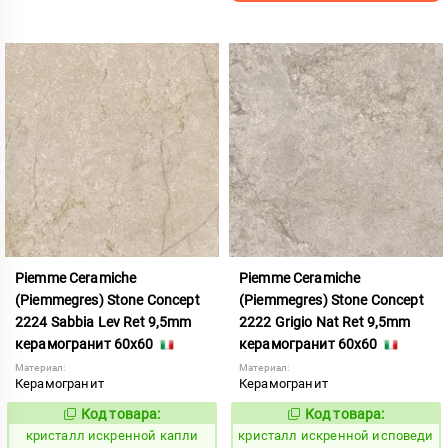
Piemme Ceramiche
Piemme Ceramiche
(Piemmegres) Stone Concept
(Piemmegres) Stone Concept
2224 Sabbia Lev Ret 9,5mm
2222 Grigio Nat Ret 9,5mm
керамогранит 60x60
керамогранит 60x60
Материал:
Материал:
Керамогранит
Керамогранит
Код товара:
Код товара:
817037
817035
Код:
Код:
кристалл искренной капли
кристалл искренной исповеди