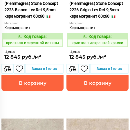
(Piemmegres) Stone Concept
(Piemmegres) Stone Concept
2223 Bianco Lev Ret 9,5mm
2226 Grigio Lev Ret 9,5mm
керамогранит 60x60
керамогранит 60x60
Материал:
Материал:
Керамогранит
Керамогранит
Код товара:
Код товара:
817036
817039
Код:
Код:
кристалл искренной истины
кристалл искренной краски
Цена
Цена
12 845 руб./м²
12 845 руб./м²
Заказ в 1 клик
Заказ в 1 клик
В корзину
В корзину