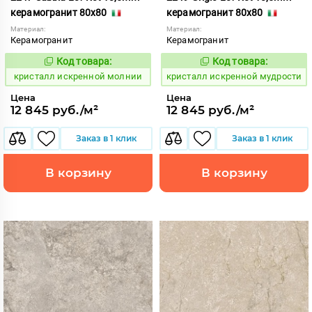
керамогранит 80x80
керамогранит 80x80
Материал:
Материал:
Керамогранит
Керамогранит
Код товара:
Код товара:
817053
817055
Код:
Код:
кристалл искренной молнии
кристалл искренной мудрости
Цена
Цена
12 845 руб./м²
12 845 руб./м²
Заказ в 1 клик
Заказ в 1 клик
В корзину
В корзину