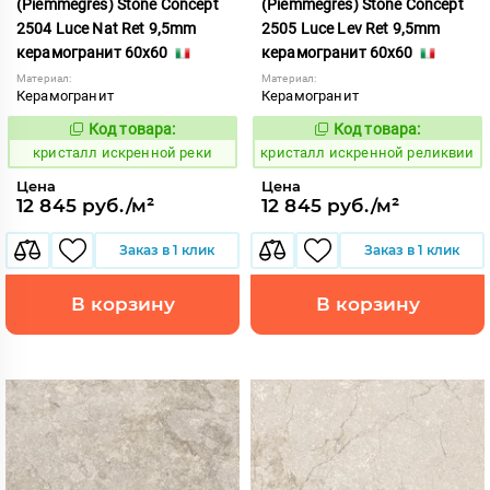
(Piemmegres) Stone Concept
(Piemmegres) Stone Concept
2504 Luce Nat Ret 9,5mm
2505 Luce Lev Ret 9,5mm
керамогранит 60x60
керамогранит 60x60
Материал:
Материал:
Керамогранит
Керамогранит
Код товара:
Код товара:
817079
817080
Код:
Код:
кристалл искренной реки
кристалл искренной реликвии
Цена
Цена
12 845 руб./м²
12 845 руб./м²
Заказ в 1 клик
Заказ в 1 клик
В корзину
В корзину