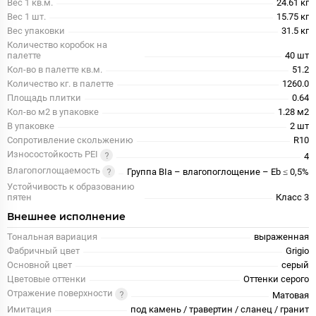
Вес 1 кв.м.
24.61 кг
Вес 1 шт.
15.75 кг
Вес упаковки
31.5 кг
Количество коробок на
палетте
40 шт
Кол-во в палетте кв.м.
51.2
Количество кг. в палетте
1260.0
Площадь плитки
0.64
Кол-во м2 в упаковке
1.28 м2
В упаковке
2 шт
Сопротивление скольжению
R10
Износостойкость PEI
4
Влагопоглощаемость
Группа BIa – влагопоглощение – Eb ≤ 0,5%
Устойчивость к образованию
пятен
Класс 3
Внешнее исполнение
Тональная вариация
выраженная
Фабричный цвет
Grigio
Основной цвет
серый
Цветовые оттенки
Оттенки серого
Отражение поверхности
Матовая
Имитация
под камень / травертин / сланец / гранит