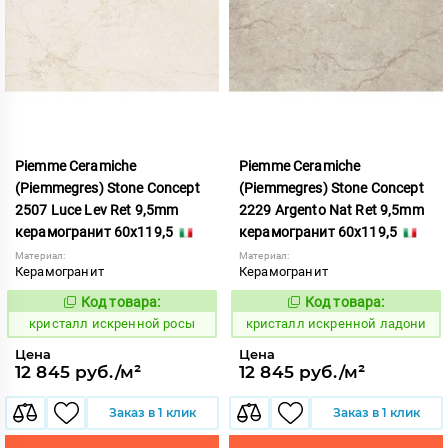
Piemme Ceramiche
Piemme Ceramiche
(Piemmegres) Stone Concept
(Piemmegres) Stone Concept
2507 Luce Lev Ret 9,5mm
2229 Argento Nat Ret 9,5mm
керамогранит 60x119,5
керамогранит 60x119,5
Материал:
Материал:
Керамогранит
Керамогранит
Код товара:
Код товара:
817082
817042
Код:
Код:
кристалл искренной росы
кристалл искренной ладони
Цена
Цена
12 845 руб./м²
12 845 руб./м²
Заказ в 1 клик
Заказ в 1 клик