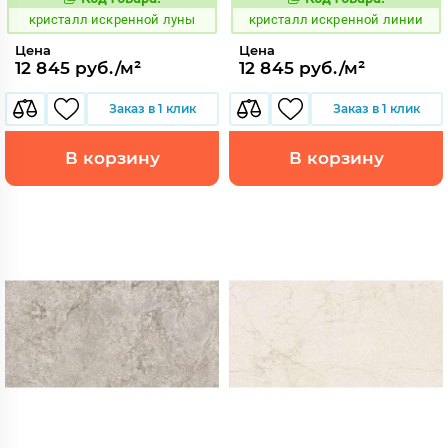
817045
817044
Код:
Код:
кристалл искренной луны
кристалл искренной линии
Цена
Цена
12 845 руб./м²
12 845 руб./м²
Заказ в 1 клик
Заказ в 1 клик
В корзину
В корзину