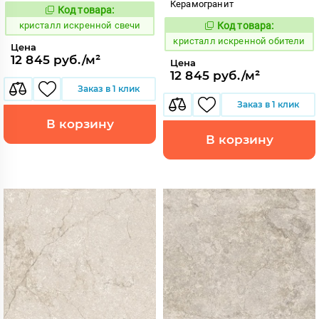
Керамогранит
Код товара:
817084
Код:
кристалл искренной свечи
Код товара:
817062
Код:
кристалл искренной обители
Цена
12 845 руб./м²
Цена
12 845 руб./м²
Заказ в 1 клик
Заказ в 1 клик
В корзину
В корзину