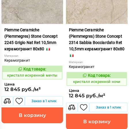
Piemme Ceramiche
Piemme Ceramiche
(Piemmegres) Stone Concept
(Piemmegres) Stone Concept
2245 Grigio Nat Ret 10,5mm
2314 Sabbia Bocciardato Ret
керамогранит 80x80
10,5mm керамогранит 80x80
Материал:
Керамогранит
Материал:
Керамогранит
Код товара:
817051
Код:
кристалл искренной мечты
Код товара:
817061
Код:
кристалл искренной ночи
Цена
12 845 руб./м²
Цена
12 845 руб./м²
Заказ в 1 клик
Заказ в 1 клик
В корзину
В корзину