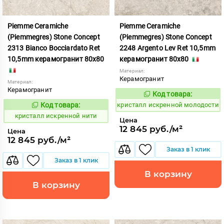
Piemme Ceramiche
Piemme Ceramiche
(Piemmegres) Stone Concept
(Piemmegres) Stone Concept
2313 Bianco Bocciardato Ret
2248 Argento Lev Ret 10,5mm
10,5mm керамогранит 80x80
керамогранит 80x80
Материал:
Керамогранит
Материал:
Керамогранит
Код товара:
817054
Код:
Код товара:
кристалл искренной молодости
817060
Код:
кристалл искренной нити
Цена
12 845 руб./м²
Цена
12 845 руб./м²
Заказ в 1 клик
Заказ в 1 клик
В корзину
В корзину