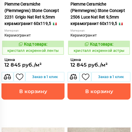
Piemme Ceramiche
Piemme Ceramiche
(Piemmegres) Stone Concept
(Piemmegres) Stone Concept
2231 Grigio Nat Ret 9,5mm
2506 Luce Nat Ret 9,5mm
керамогранит 60x119,5
керамогранит 60x119,5
Материал:
Материал:
Керамогранит
Керамогранит
Код товара:
Код товара:
817043
817081
Код:
Код:
кристалл искренной ленты
кристалл искренной астры
Цена
Цена
12 845 руб./м²
12 845 руб./м²
Заказ в 1 клик
Заказ в 1 клик
В корзину
В корзину