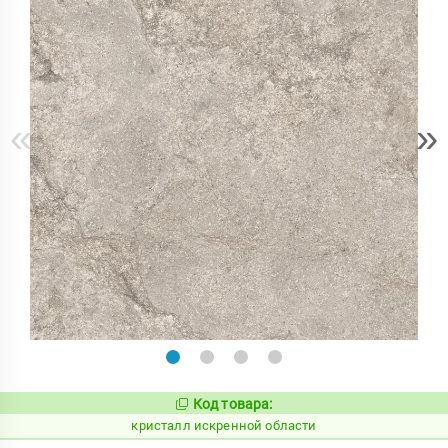
«
»
Код товара:
817063
Код:
кристалл искренной области