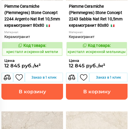
Piemme Ceramiche
Piemme Ceramiche
(Piemmegres) Stone Concept
(Piemmegres) Stone Concept
2244 Argento Nat Ret 10,5mm
2243 Sabbia Nat Ret 10,5mm
керамогранит 80x80
керамогранит 80x80
Материал:
Материал:
Керамогранит
Керамогранит
Код товара:
Код товара:
817050
817049
Код:
Код:
кристалл искренной метели
кристалл искренной мельницы
Цена
Цена
12 845 руб./м²
12 845 руб./м²
Заказ в 1 клик
Заказ в 1 клик
В корзину
В корзину