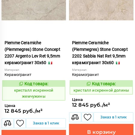
Piemme Ceramiche
Piemme Ceramiche
(Piemmegres) Stone Concept
(Piemmegres) Stone Concept
2207 Argento Lev Ret 9,5mm
2202 Sabbia Nat Ret 9,5mm
керамогранит 30x60
керамогранит 30x60
Материал:
Материал:
Керамогранит
Керамогранит
Код товара:
Код товара:
817026
817021
Код:
Код:
кристалл искренной
кристалл искренной долины
жемчужины
Цена
12 845 руб./м²
Цена
12 845 руб./м²
Заказ в 1 клик
Заказ в 1 клик
В корзину