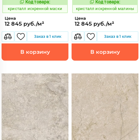
Код товара:
Код товара:
817047
817046
Код:
Код:
кристалл искренной маски
кристалл искренной малины
Цена
Цена
12 845 руб./м²
12 845 руб./м²
Заказ в 1 клик
Заказ в 1 клик
В корзину
В корзину