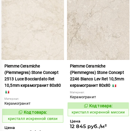
Piemme Ceramiche
Piemme Ceramiche
(Piemmegres) Stone Concept
(Piemmegres) Stone Concept
2513 Luce Bocciardato Ret
2246 Bianco Lev Ret 10,5mm
10,5mm керамогранит 80x80
керамогранит 80x80
Материал:
Керамогранит
Материал:
Керамогранит
Код товара:
817052
Код:
Код товара:
кристалл искренной миссии
817086
Код:
кристалл искренной связи
Цена
12 845 руб./м²
Цена