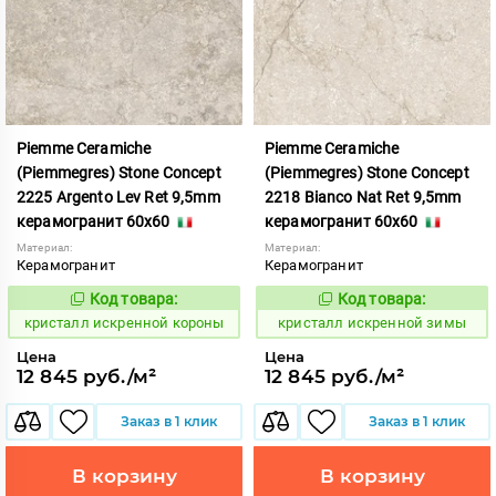
Piemme Ceramiche
Piemme Ceramiche
(Piemmegres) Stone Concept
(Piemmegres) Stone Concept
2225 Argento Lev Ret 9,5mm
2218 Bianco Nat Ret 9,5mm
керамогранит 60x60
керамогранит 60x60
Материал:
Материал:
Керамогранит
Керамогранит
Код товара:
Код товара:
817038
817032
Код:
Код:
кристалл искренной короны
кристалл искренной зимы
Цена
Цена
12 845 руб./м²
12 845 руб./м²
Заказ в 1 клик
Заказ в 1 клик
В корзину
В корзину