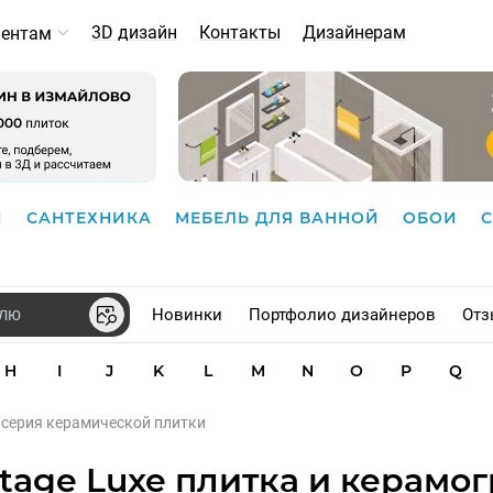
3D дизайн
Контакты
Дизайнерам
иентам
И
САНТЕХНИКА
МЕБЕЛЬ ДЛЯ ВАННОЙ
ОБОИ
Новинки
Портфолио дизайнеров
Отз
H
I
J
K
L
M
N
O
P
Q
e серия керамической плитки
itage Luxe плитка и керамо