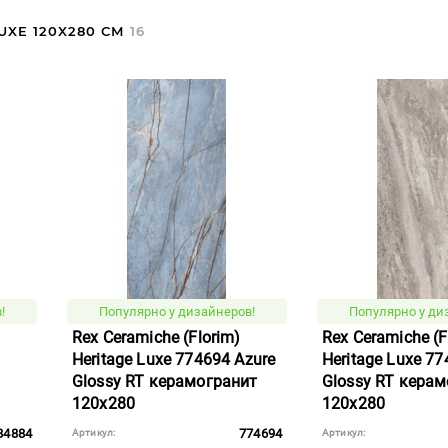
UXE 120X280 СМ
16
!
Популярно у дизайнеров!
Популярно у ди
Rex Ceramiche (Florim)
Rex Ceramiche (F
Heritage Luxe 774694 Azure
Heritage Luxe 77
Glossy RT керамогранит
Glossy RT кера
120x280
120x280
84884
774694
Артикул:
Артикул: