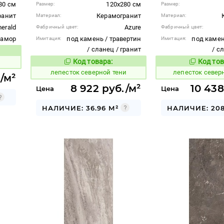
80 см
120x280 см
Размер:
Размер:
ранит
Керамогранит
Материал:
Материал:
erald
Azure
Фабричный цвет:
Фабричный цвет:
рамор
под камень / травертин
под камен
Имитация:
Имитация:
/ сланец / гранит
/ с
вара:
Код товара:
Код тов
869978
869982
Код товара:
лепесток северной тени
лепесток север
./м²
8 922 руб./м²
10 438
Цена
Цена
НАЛИЧИЕ: 36.96 М²
НАЛИЧИЕ: 208