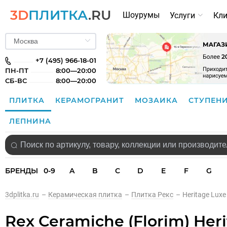
3D
ПЛИТКА
.RU
Шоурумы
Услуги
Кл
+7 (495) 966-18-01
ПН-ПТ
8:00—20:00
СБ-ВС
8:00—20:00
ПЛИТКА
КЕРАМОГРАНИТ
МОЗАИКА
СТУПЕН
ЛЕПНИНА
БРЕНДЫ
0-9
A
B
C
D
E
F
G
3dplitka.ru
–
Керамическая плитка
–
Плитка Рекс
–
Heritage Lux
Rex Ceramiche (Florim) Her