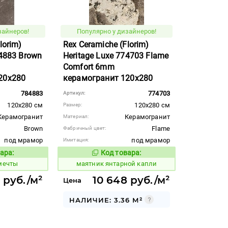
зайнеров!
Популярно у дизайнеров!
lorim)
Rex Ceramiche (Florim)
84883 Brown
Heritage Luxe 774703 Flame
Comfort 6mm
20x280
керамогранит 120x280
784883
774703
Артикул:
120x280 см
120x280 см
Размер:
Керамогранит
Керамогранит
Материал:
Brown
Flame
Фабричный цвет:
под мрамор
под мрамор
Имитация:
ара:
Код товара:
937287
Код товара:
Код товара:
 мечты
маятник янтарной капли
6 руб./м²
10 648 руб./м²
Цена
НАЛИЧИЕ: 3.36 М²