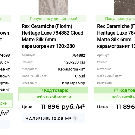
!
Популярно у дизайнеров!
Популярно у ди
Rex Ceramiche (Florim)
Rex Ceramiche (F
rown
Heritage Luxe 784882 Cloud
Heritage Luxe 7
т
Matte Silk 6mm
Matte Silk 6mm
керамогранит 120x280
керамогранит 1
74698
784882
Артикул:
Артикул:
80 см
120x280 см
Размер:
Размер:
ранит
Керамогранит
Материал:
Материал:
Brown
Cloud
Фабричный цвет:
Фабричный цвет:
ертин
под мрамор
Имитация:
Имитация:
гранит
Код товара:
Код тов
1122050
1122051
Код товара:
небо тихой метели
небо тихой
вара:
ории
11 896 руб./м²
11 89
Цена
Цена
/м²
НАЛИЧИЕ: 10.08 М²