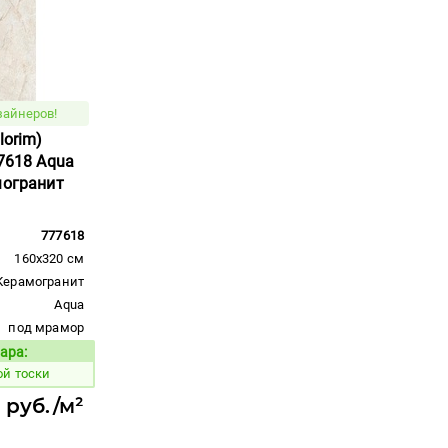
зайнеров!
lorim)
77618 Aqua
могранит
777618
160x320 см
Керамогранит
Aqua
под мрамор
ара:
Код товара:
ой тоски
 руб./м²