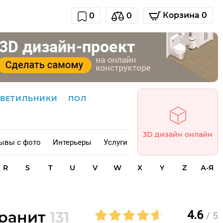
Корзина 0
0
0
СВЕТИЛЬНИКИ
ПОЛ
3D дизайн онлайн
ывы с фото
Интерьеры
Услуги
R
S
T
U
V
W
X
Y
Z
А-Я
гранит
131
4.6
/ 5