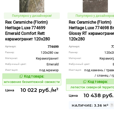
Популярно у дизайнеров!
Популярно у дизайнеров
Rex Ceramiche (Florim)
Rex Ceramiche (Florim)
Heritage Luxe 774699
Heritage Luxe 774698 B
Emerald Comfort Rett
Glossy RT керамограни
керамогранит 120x280
120x280
774699
7
Артикул:
Артикул:
120x280 см
120x2
Размер:
Размер:
Керамогранит
Керамог
Материал:
Материал:
Emerald
Фабричный цвет:
Фабричный цвет:
под мрамор
под камень / трав
Имитация:
Имитация:
/ сланец / 
Код товара:
938083
Код товара:
Код товара:
мгновение безмятежной свежести
869979
Код то
лепесток северной террит
10 022 руб./м²
Цена
10 438 руб.
Цена
НАЛИЧИЕ: 3.36 М²