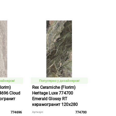
зайнеров!
Популярно у дизайнеров!
lorim)
Rex Ceramiche (Florim)
4696 Cloud
Heritage Luxe 774700
могранит
Emerald Glossy RT
керамогранит 120x280
774696
774700
Артикул: