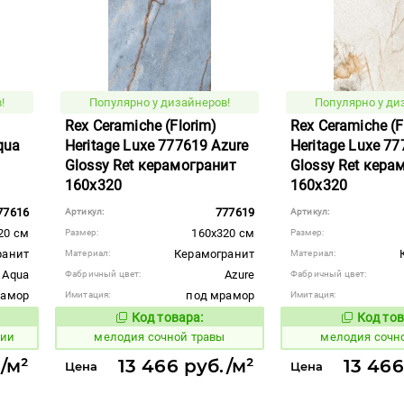
!
Популярно у дизайнеров!
Популярно у ди
Rex Ceramiche (Florim)
Rex Ceramiche (F
qua
Heritage Luxe 777619 Azure
Heritage Luxe 7
Glossy Ret керамогранит
Glossy Ret кера
160x320
160x320
77616
777619
Артикул:
Артикул:
20 см
160x320 см
Размер:
Размер:
ранит
Керамогранит
Материал:
Материал:
Aqua
Azure
Фабричный цвет:
Фабричный цвет:
рамор
под мрамор
Имитация:
Имитация:
Код товара:
Код тов
965107
965106
вара:
Код товара:
рии
мелодия сочной травы
мелодия сочн
./м²
13 466 руб./м²
13 466
Цена
Цена