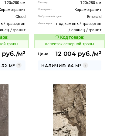
120x280 см
120x280 см
Размер:
Керамогранит
Керамогранит
Материал:
Cloud
Emerald
Фабричный цвет:
ь / травертин
под камень / травертин
Имитация:
ланец / гранит
/ сланец / гранит
ара:
Код товара:
869983
Код товара:
Код товара:
ной травы
лепесток северной тропы
 руб./м²
12 004 руб./м²
Цена
.32 М²
НАЛИЧИЕ: 84 М²