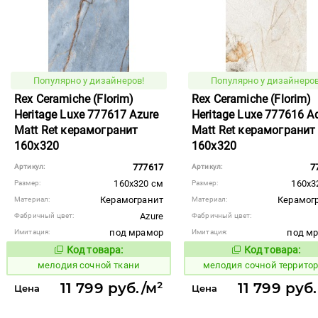
Популярно у дизайнеров!
Популярно у дизайнеров
Rex Ceramiche (Florim)
Rex Ceramiche (Florim)
Heritage Luxe 777617 Azure
Heritage Luxe 777616 A
Matt Ret керамогранит
Matt Ret керамогранит
160x320
160x320
777617
7
Артикул:
Артикул:
160x320 см
160x3
Размер:
Размер:
Керамогранит
Керамог
Материал:
Материал:
Azure
Фабричный цвет:
Фабричный цвет:
под мрамор
под м
Имитация:
Имитация:
Код товара:
Код товара:
965105
965104
Код товара:
Код то
мелодия сочной ткани
мелодия сочной террито
11 799 руб./м²
11 799 руб
Цена
Цена