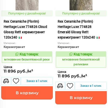
Популярно у дизайнеров!
Популярно у дизайнеров!
Rex Ceramiche (Florim)
Rex Ceramiche (Florim)
Heritage Luxe 774826 Cloud
Heritage Luxe 774828
Glossy Rett керамогранит
Emerald Glossy Rett
120x240
керамогранит 120x240
Материал:
Материал:
Керамогранит
Керамогранит
Код товара:
Код товара:
938079
938080
Код:
Код:
мгновение безмятежной реки
мгновение безмятежной
реликвии
Цена
11 896 руб./м²
Цена
11 896 руб./м²
Заказ в 1 клик
Заказ в 1 клик
В корзину
В корзину