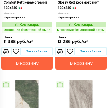
Comfort Rett керамогранит
Glossy Rett керамогранит
120x240
120x240
Материал:
Материал:
Керамогранит
Керамогранит
Код товара:
Код товара:
938076
938081
Код:
Код:
мгновение безмятежной пыли
мгновение безмятежной астры
Цена
Цена
11 388 руб./м²
13 286 руб./м²
Заказ в 1 клик
Заказ в 1 клик
В корзину
В корзину