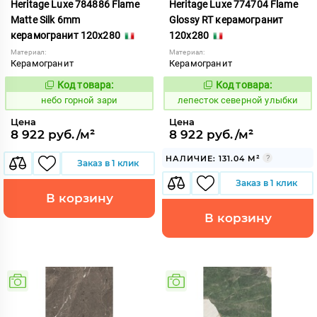
Heritage Luxe 784886 Flame
Heritage Luxe 774704 Flame
Matte Silk 6mm
Glossy RT керамогранит
керамогранит 120x280
120x280
Материал:
Материал:
Керамогранит
Керамогранит
Код товара:
Код товара:
1111778
869986
Код:
Код:
небо горной зари
лепесток северной улыбки
Цена
Цена
8 922 руб./м²
8 922 руб./м²
НАЛИЧИЕ: 131.04 М²
Заказ в 1 клик
Заказ в 1 клик
В корзину
В корзину