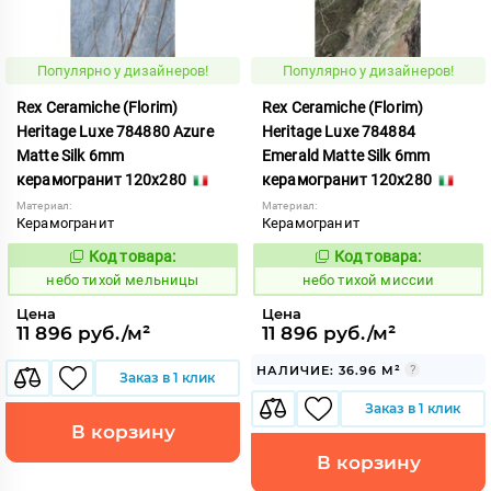
Популярно у дизайнеров!
Популярно у дизайнеров!
Rex Ceramiche (Florim)
Rex Ceramiche (Florim)
Heritage Luxe 784880 Azure
Heritage Luxe 784884
Matte Silk 6mm
Emerald Matte Silk 6mm
керамогранит 120x280
керамогранит 120x280
Материал:
Материал:
Керамогранит
Керамогранит
Код товара:
Код товара:
1122049
1122052
Код:
Код:
небо тихой мельницы
небо тихой миссии
Цена
Цена
11 896 руб./м²
11 896 руб./м²
НАЛИЧИЕ: 36.96 М²
Заказ в 1 клик
Заказ в 1 клик
В корзину
В корзину