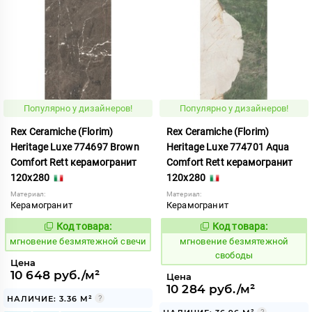
Популярно у дизайнеров!
Популярно у дизайнеров!
Rex Ceramiche (Florim)
Rex Ceramiche (Florim)
Heritage Luxe 774697 Brown
Heritage Luxe 774701 Aqua
Comfort Rett керамогранит
Comfort Rett керамогранит
120x280
120x280
Материал:
Материал:
Керамогранит
Керамогранит
Код товара:
Код товара:
938084
938085
Код:
Код:
мгновение безмятежной свечи
мгновение безмятежной
свободы
Цена
10 648 руб./м²
Цена
10 284 руб./м²
НАЛИЧИЕ: 3.36 М²