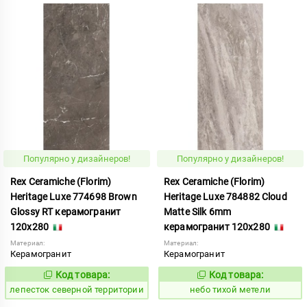
Популярно у дизайнеров!
Популярно у дизайнеров!
Rex Ceramiche (Florim)
Rex Ceramiche (Florim)
Heritage Luxe 774698 Brown
Heritage Luxe 784882 Cloud
Glossy RT керамогранит
Matte Silk 6mm
120x280
керамогранит 120x280
Материал:
Материал:
Керамогранит
Керамогранит
Код товара:
Код товара:
869979
1122050
Код:
Код:
лепесток северной территории
небо тихой метели