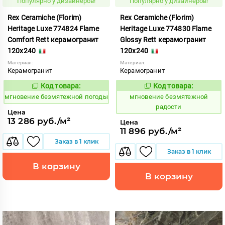
Популярно у дизайнеров!
Популярно у дизайнеров!
Rex Ceramiche (Florim)
Rex Ceramiche (Florim)
Heritage Luxe 774824 Flame
Heritage Luxe 774830 Flame
Comfort Rett керамогранит
Glossy Rett керамогранит
120x240
120x240
Материал:
Материал:
Керамогранит
Керамогранит
Код товара:
Код товара:
938071
938077
Код:
Код:
мгновение безмятежной погоды
мгновение безмятежной
радости
Цена
13 286 руб./м²
Цена
11 896 руб./м²
Заказ в 1 клик
Заказ в 1 клик
В корзину
В корзину