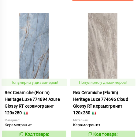
Популярно у дизайнеров!
Популярно у дизайнеров!
Rex Ceramiche (Florim)
Rex Ceramiche (Florim)
Heritage Luxe 774694 Azure
Heritage Luxe 774696 Cloud
Glossy RT керамогранит
Glossy RT керамогранит
120x280
120x280
Материал:
Материал:
Керамогранит
Керамогранит
Код товара:
Код товара:
869978
869982
Код:
Код: