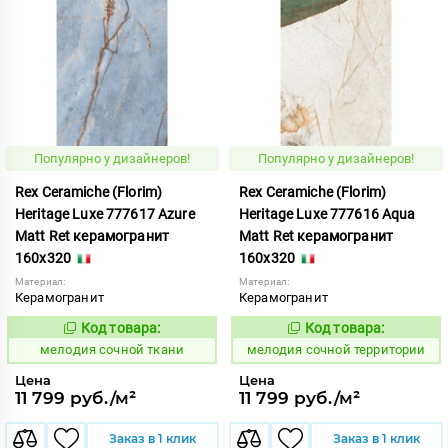
Популярно у дизайнеров!
Популярно у дизайнеров!
Rex Ceramiche (Florim)
Rex Ceramiche (Florim)
Heritage Luxe 777617 Azure
Heritage Luxe 777616 Aqua
Matt Ret керамогранит
Matt Ret керамогранит
160x320
160x320
Материал:
Материал:
Керамогранит
Керамогранит
Код товара:
Код товара:
965105
965104
Код:
Код:
мелодия сочной ткани
мелодия сочной территории
Цена
Цена
11 799 руб./м²
11 799 руб./м²
Заказ в 1 клик
Заказ в 1 клик