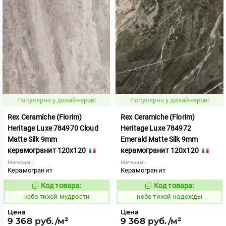
Популярно у дизайнеров!
Популярно у дизайнеров!
Rex Ceramiche (Florim)
Rex Ceramiche (Florim)
Heritage Luxe 784970 Cloud
Heritage Luxe 784972
Matte Silk 9mm
Emerald Matte Silk 9mm
керамогранит 120x120
керамогранит 120x120
Материал:
Материал:
Керамогранит
Керамогранит
Код товара:
Код товара:
1122055
1122057
Код:
Код:
небо тихой мудрости
небо тихой надежды
Цена
Цена
9 368 руб./м²
9 368 руб./м²