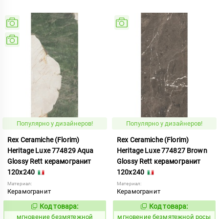
Популярно у дизайнеров!
Популярно у дизайнеров!
Rex Ceramiche (Florim)
Rex Ceramiche (Florim)
Heritage Luxe 774829 Aqua
Heritage Luxe 774827 Brown
Glossy Rett керамогранит
Glossy Rett керамогранит
120x240
120x240
Материал:
Материал:
Керамогранит
Керамогранит
Код товара:
Код товара:
938078
938082
Код:
Код:
мгновение безмятежной
мгновение безмятежной росы