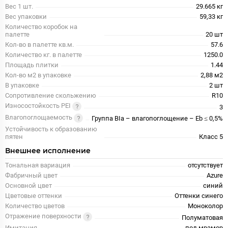
Вес 1 шт.
29.665 кг
Вес упаковки
59,33 кг
Количество коробок на
палетте
20 шт
Кол-во в палетте кв.м.
57.6
Количество кг. в палетте
1250.0
Площадь плитки
1.44
Кол-во м2 в упаковке
2,88 м2
В упаковке
2 шт
Сопротивление скольжению
R10
Износостойкость PEI
3
Влагопоглощаемость
Группа BIa – влагопоглощение – Eb ≤ 0,5%
Устойчивость к образованию
пятен
Класс 5
Внешнее исполнение
Тональная вариация
отсутствует
Фабричный цвет
Azure
Основной цвет
синий
Цветовые оттенки
Оттенки синего
Количество цветов
Моноколор
Отражение поверхности
Полуматовая
Имитация
под мрамор