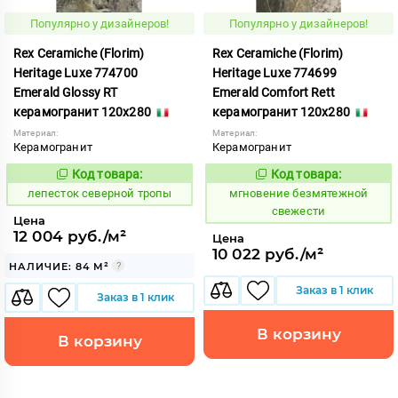
Популярно у дизайнеров!
Популярно у дизайнеров!
Rex Ceramiche (Florim)
Rex Ceramiche (Florim)
Heritage Luxe 774700
Heritage Luxe 774699
Emerald Glossy RT
Emerald Comfort Rett
керамогранит 120x280
керамогранит 120x280
Материал:
Материал:
Керамогранит
Керамогранит
Код товара:
Код товара:
869983
938083
Код:
Код:
лепесток северной тропы
мгновение безмятежной
свежести
Цена
12 004 руб./м²
Цена
10 022 руб./м²
НАЛИЧИЕ: 84 М²
Заказ в 1 клик
Заказ в 1 клик
В корзину
В корзину