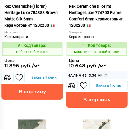
Rex Ceramiche (Florim)
Rex Ceramiche (Florim)
Heritage Luxe 784883 Brown
Heritage Luxe 774703 Flame
Matte Silk 6mm
Comfort 6mm керамогранит
керамогранит 120x280
120x280
Материал:
Материал:
Керамогранит
Керамогранит
Код товара:
Код товара:
1122051
937287
Код:
Код:
небо тихой мечты
маятник янтарной капли
Цена
Цена
11 896 руб./м²
10 648 руб./м²
НАЛИЧИЕ: 3.36 М²
Заказ в 1 клик
Заказ в 1 клик
В корзину
В корзину