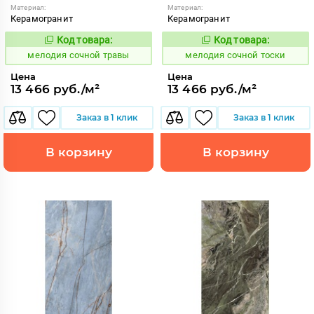
Материал:
Материал:
Керамогранит
Керамогранит
Код товара:
Код товара:
965107
965106
Код:
Код:
мелодия сочной травы
мелодия сочной тоски
Цена
Цена
13 466 руб./м²
13 466 руб./м²
Заказ в 1 клик
Заказ в 1 клик
В корзину
В корзину