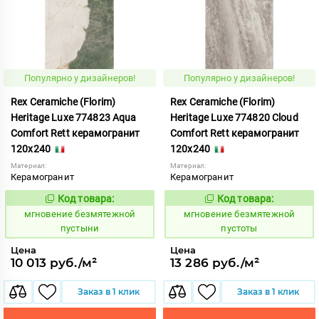
Популярно у дизайнеров!
Популярно у дизайнеров!
Rex Ceramiche (Florim)
Rex Ceramiche (Florim)
Heritage Luxe 774823 Aqua
Heritage Luxe 774820 Cloud
Comfort Rett керамогранит
Comfort Rett керамогранит
120x240
120x240
Материал:
Материал:
Керамогранит
Керамогранит
Код товара:
Код товара:
938075
938074
Код:
Код:
мгновение безмятежной
мгновение безмятежной
пустыни
пустоты
Цена
Цена
10 013 руб./м²
13 286 руб./м²
Заказ в 1 клик
Заказ в 1 клик