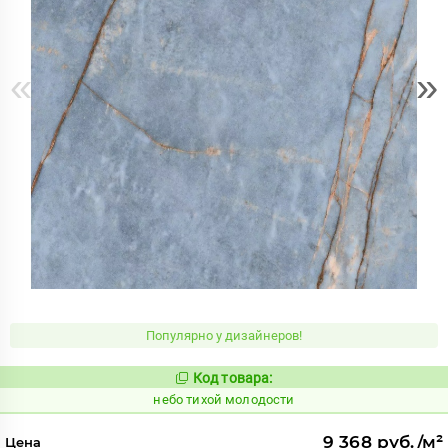
«
»
Популярно у дизайнеров!
Код товара:
1122054
Код:
небо тихой молодости
9 368 руб./м²
Цена