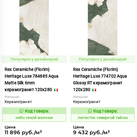
Популярно у дизайнеров!
Популярно у дизайнеров!
Rex Ceramiche (Florim)
Rex Ceramiche (Florim)
Heritage Luxe 784885 Aqua
Heritage Luxe 774702 Aqua
Matte Silk 6mm
Glossy RT керамогранит
керамогранит 120x280
120x280
Материал:
Материал:
Керамогранит
Керамогранит
Код товара:
Код товара:
1122053
869976
Код:
Код:
небо тихой молнии
лепесток северной тайны
Цена
Цена
11 896 руб./м²
9 432 руб./м²