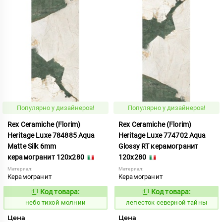
Популярно у дизайнеров!
Популярно у дизайнеров!
Rex Ceramiche (Florim)
Rex Ceramiche (Florim)
Heritage Luxe 784885 Aqua
Heritage Luxe 774702 Aqua
Matte Silk 6mm
Glossy RT керамогранит
керамогранит 120x280
120x280
Материал:
Материал:
Керамогранит
Керамогранит
Код товара:
Код товара:
1122053
869976
Код:
Код:
небо тихой молнии
лепесток северной тайны
Цена
Цена