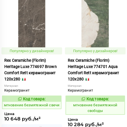
Популярно у дизайнеров!
Популярно у дизайнеров!
Rex Ceramiche (Florim)
Rex Ceramiche (Florim)
Heritage Luxe 774697 Brown
Heritage Luxe 774701 Aqua
Comfort Rett керамогранит
Comfort Rett керамогранит
120x280
120x280
Материал:
Материал:
Керамогранит
Керамогранит
Код товара:
Код товара:
938084
938085
Код:
Код:
мгновение безмятежной свечи
мгновение безмятежной
свободы
Цена
10 648 руб./м²
Цена
10 284 руб./м²