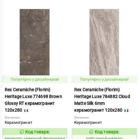
Популярно у дизайнеров!
Популярно у дизайнеров!
Rex Ceramiche (Florim)
Rex Ceramiche (Florim)
Heritage Luxe 774698 Brown
Heritage Luxe 784882 Cloud
Glossy RT керамогранит
Matte Silk 6mm
120x280
керамогранит 120x280
Материал:
Материал:
Керамогранит
Керамогранит
Код товара:
Код товара:
869979
1122050
Код:
Код:
лепесток северной территории
небо тихой метели