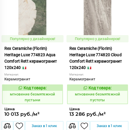
Популярно у дизайнеров!
Популярно у дизайнеров!
Rex Ceramiche (Florim)
Rex Ceramiche (Florim)
Heritage Luxe 774823 Aqua
Heritage Luxe 774820 Cloud
Comfort Rett керамогранит
Comfort Rett керамогранит
120x240
120x240
Материал:
Материал:
Керамогранит
Керамогранит
Код товара:
Код товара:
938075
938074
Код:
Код:
мгновение безмятежной
мгновение безмятежной
пустыни
пустоты
Цена
Цена
10 013 руб./м²
13 286 руб./м²
Заказ в 1 клик
Заказ в 1 клик