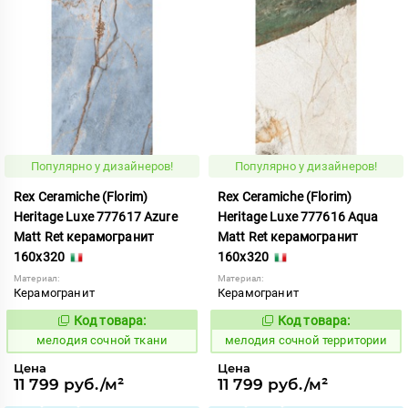
Популярно у дизайнеров!
Популярно у дизайнеров!
Rex Ceramiche (Florim)
Rex Ceramiche (Florim)
Heritage Luxe 777617 Azure
Heritage Luxe 777616 Aqua
Matt Ret керамогранит
Matt Ret керамогранит
160x320
160x320
Материал:
Материал:
Керамогранит
Керамогранит
Код товара:
Код товара:
965105
965104
Код:
Код:
мелодия сочной ткани
мелодия сочной территории
Цена
Цена
11 799 руб./м²
11 799 руб./м²