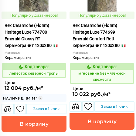
Популярно у дизайнеров!
Популярно у дизайнеров!
Rex Ceramiche (Florim)
Rex Ceramiche (Florim)
Heritage Luxe 774700
Heritage Luxe 774699
Emerald Glossy RT
Emerald Comfort Rett
керамогранит 120x280
керамогранит 120x280
Материал:
Материал:
Керамогранит
Керамогранит
Код товара:
Код товара:
869983
938083
Код:
Код:
лепесток северной тропы
мгновение безмятежной
свежести
Цена
12 004 руб./м²
Цена
10 022 руб./м²
НАЛИЧИЕ: 84 М²
Заказ в 1 клик
Заказ в 1 клик
В корзину
В корзину