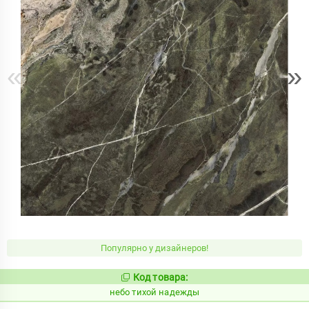
«
»
Популярно у дизайнеров!
Код товара:
1122057
Код:
небо тихой надежды