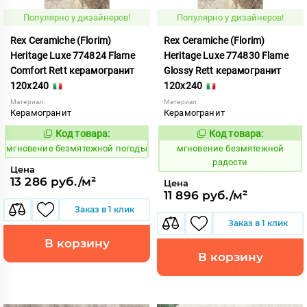
Популярно у дизайнеров!
Популярно у дизайнеров!
Rex Ceramiche (Florim)
Rex Ceramiche (Florim)
Heritage Luxe 774824 Flame
Heritage Luxe 774830 Flame
Comfort Rett керамогранит
Glossy Rett керамогранит
120x240
120x240
Материал:
Материал:
Керамогранит
Керамогранит
Код товара:
Код товара:
938071
938077
Код:
Код:
мгновение безмятежной погоды
мгновение безмятежной
радости
Цена
13 286 руб./м²
Цена
11 896 руб./м²
Заказ в 1 клик
Заказ в 1 клик
В корзину
В корзину