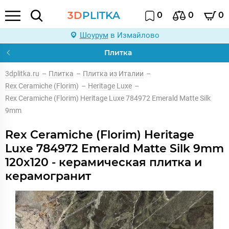
3D
PLITKA
0
0
0
Шоурум
в Измайлово
Плитка
3dplitka.ru
–
Плитка
–
Плитка из Италии
–
Rex Ceramiche (Florim)
–
Heritage Luxe
–
Rex Ceramiche (Florim) Heritage Luxe 784972 Emerald Matte Silk
9mm
Rex Ceramiche (Florim) Heritage
Luxe 784972 Emerald Matte Silk 9mm
120x120 - керамическая плитка и
керамогранит