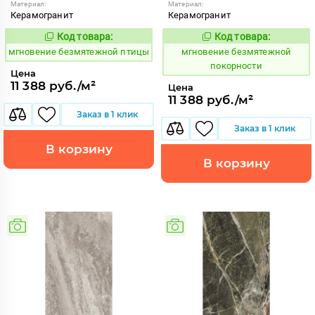
Материал:
Материал:
Керамогранит
Керамогранит
Код товара:
Код товара:
938073
938072
Код:
Код:
мгновение безмятежной птицы
мгновение безмятежной
покорности
Цена
11 388 руб./м²
Цена
11 388 руб./м²
Заказ в 1 клик
Заказ в 1 клик
В корзину
В корзину