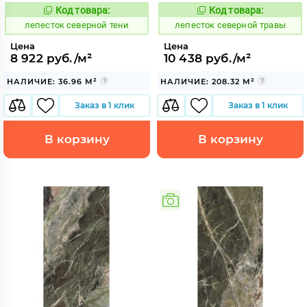
Код товара:
Код товара:
869978
869982
Код:
Код:
лепесток северной тени
лепесток северной травы
Цена
Цена
8 922 руб./м²
10 438 руб./м²
НАЛИЧИЕ: 36.96 М²
НАЛИЧИЕ: 208.32 М²
Заказ в 1 клик
Заказ в 1 клик
В корзину
В корзину