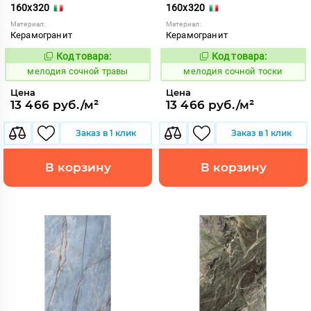
160x320
160x320
Материал:
Материал:
Керамогранит
Керамогранит
Код товара:
Код товара:
965107
965106
Код:
Код:
мелодия сочной травы
мелодия сочной тоски
Цена
Цена
13 466 руб./м²
13 466 руб./м²
Заказ в 1 клик
Заказ в 1 клик
В корзину
В корзину