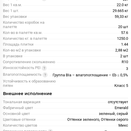
Вес 1 кв.м.
22.0 кг
Вес 1 шт.
29.665 кг
Вес упаковки
59,33 кг
Количество коробок на
палетте
20 шт
Кол-во в палетте кв.м.
57.6
Количество кг. в палетте
1250.0
Площадь плитки
1.44
Кол-во м2 в упаковке
2,88 м2
В упаковке
2 шт
Сопротивление скольжению
R10
Износостойкость PEI
3
Влагопоглощаемость
Группа BIa – влагопоглощение – Eb ≤ 0,5%
Устойчивость к образованию
пятен
Класс 5
Внешнее исполнение
Тональная вариация
отсутствует
Фабричный цвет
Emerald
Основной цвет
зеленый, серый
Цветовые оттенки
Оттенки зеленого, Оттенки серого
Количество цветов
Микс