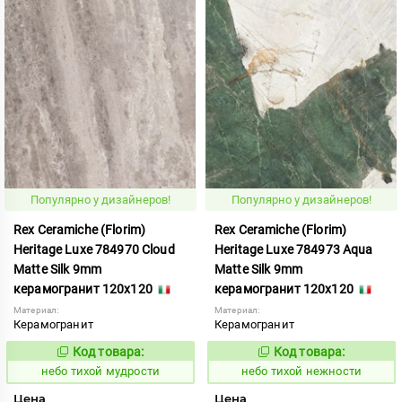
Популярно у дизайнеров!
Популярно у дизайнеров!
Rex Ceramiche (Florim)
Rex Ceramiche (Florim)
Heritage Luxe 784970 Cloud
Heritage Luxe 784973 Aqua
Matte Silk 9mm
Matte Silk 9mm
керамогранит 120x120
керамогранит 120x120
Материал:
Материал:
Керамогранит
Керамогранит
Код товара:
Код товара:
1122055
1122058
Код:
Код:
небо тихой мудрости
небо тихой нежности
Цена
Цена