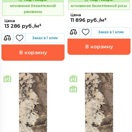
938078
938082
Код:
Код:
мгновение безмятежной
мгновение безмятежной росы
раковины
Цена
11 896 руб./м²
Цена
13 286 руб./м²
Заказ в 1 клик
Заказ в 1 клик
В корзину
В корзину