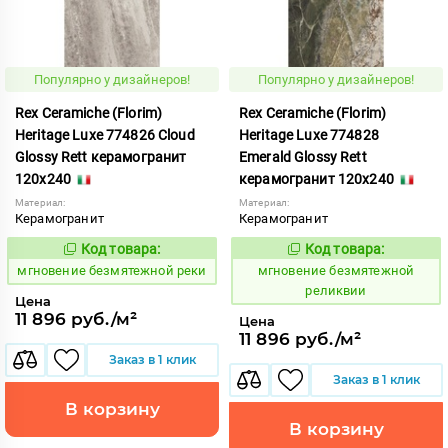
Популярно у дизайнеров!
Популярно у дизайнеров!
Rex Ceramiche (Florim)
Rex Ceramiche (Florim)
Heritage Luxe 774826 Cloud
Heritage Luxe 774828
Glossy Rett керамогранит
Emerald Glossy Rett
120x240
керамогранит 120x240
Материал:
Материал:
Керамогранит
Керамогранит
Код товара:
Код товара:
938079
938080
Код:
Код:
мгновение безмятежной реки
мгновение безмятежной
реликвии
Цена
11 896 руб./м²
Цена
11 896 руб./м²
Заказ в 1 клик
Заказ в 1 клик
В корзину
В корзину