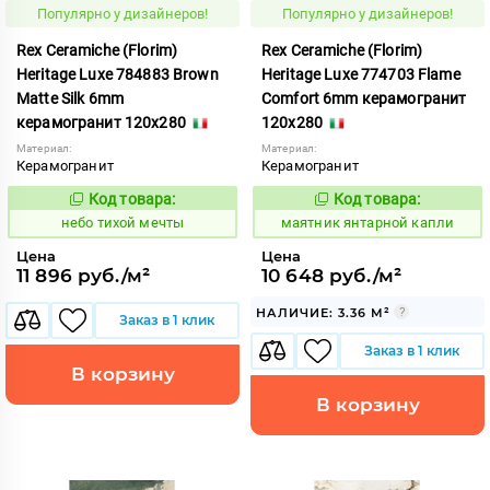
Популярно у дизайнеров!
Популярно у дизайнеров!
Rex Ceramiche (Florim)
Rex Ceramiche (Florim)
Heritage Luxe 784883 Brown
Heritage Luxe 774703 Flame
Matte Silk 6mm
Comfort 6mm керамогранит
керамогранит 120x280
120x280
Материал:
Материал:
Керамогранит
Керамогранит
Код товара:
Код товара:
1122051
937287
Код:
Код:
небо тихой мечты
маятник янтарной капли
Цена
Цена
11 896 руб./м²
10 648 руб./м²
НАЛИЧИЕ: 3.36 М²
Заказ в 1 клик
Заказ в 1 клик
В корзину
В корзину