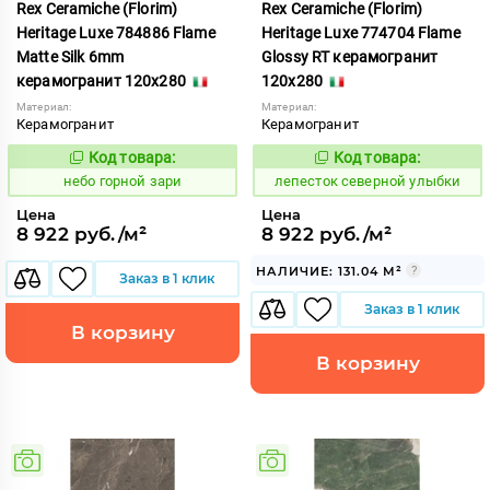
Rex Ceramiche (Florim)
Rex Ceramiche (Florim)
Heritage Luxe 784886 Flame
Heritage Luxe 774704 Flame
Matte Silk 6mm
Glossy RT керамогранит
керамогранит 120x280
120x280
Материал:
Материал:
Керамогранит
Керамогранит
Код товара:
Код товара:
1111778
869986
Код:
Код:
небо горной зари
лепесток северной улыбки
Цена
Цена
8 922 руб./м²
8 922 руб./м²
НАЛИЧИЕ: 131.04 М²
Заказ в 1 клик
Заказ в 1 клик
В корзину
В корзину