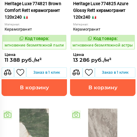
Heritage Luxe 774821 Brown
Heritage Luxe 774825 Azure
Comfort Rett керамогранит
Glossy Rett керамогранит
120x240
120x240
Материал:
Материал:
Керамогранит
Керамогранит
Код товара:
Код товара:
938076
938081
Код:
Код:
мгновение безмятежной пыли
мгновение безмятежной астры
Цена
Цена
11 388 руб./м²
13 286 руб./м²
Заказ в 1 клик
Заказ в 1 клик
В корзину
В корзину