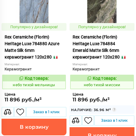
Популярно у дизайнеров!
Популярно у дизайнеров!
Rex Ceramiche (Florim)
Rex Ceramiche (Florim)
Heritage Luxe 784880 Azure
Heritage Luxe 784884
Matte Silk 6mm
Emerald Matte Silk 6mm
керамогранит 120x280
керамогранит 120x280
Материал:
Материал:
Керамогранит
Керамогранит
Код товара:
Код товара:
1122049
1122052
Код:
Код:
небо тихой мельницы
небо тихой миссии
Цена
Цена
11 896 руб./м²
11 896 руб./м²
НАЛИЧИЕ: 36.96 М²
Заказ в 1 клик
Заказ в 1 клик
В корзину
В корзину