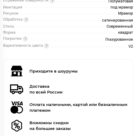
Отражение поверхности
Полуматовая
Имитация
под мрамор
Рисунок
Мрамор
Обработка
сатинированная
Стиль
Современный
Форма
квадрат
Покрытие
Глазурованное
Вариативность цвета
V2
Приходите в шоурумы
Доставка
по всей России
Оплата наличными, картой или безналичным
платежом
Возможны скидки
на большие заказы