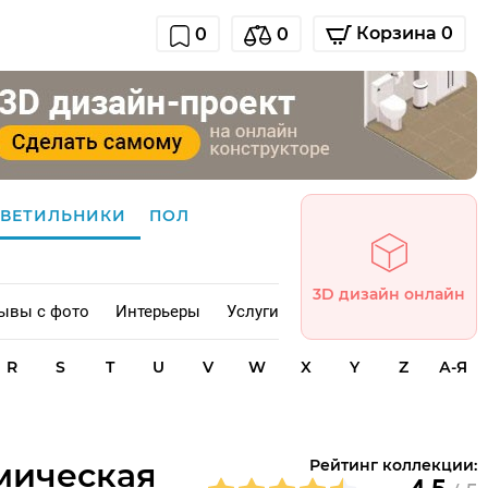
Корзина 0
0
0
СВЕТИЛЬНИКИ
ПОЛ
3D дизайн онлайн
ывы с фото
Интерьеры
Услуги
R
S
T
U
V
W
X
Y
Z
А-Я
амическая
Рейтинг коллекции: