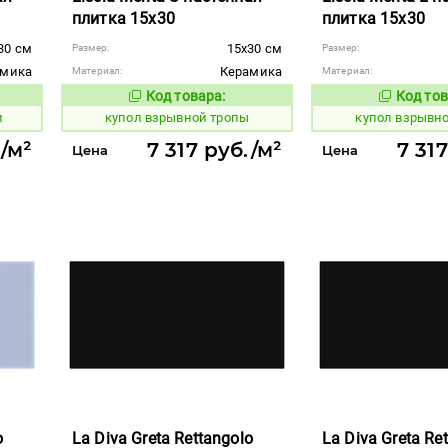
плитка 15x30
плитка 15x30
30 см
15x30 см
Размер:
Размер:
амика
Керамика
Материал:
Материал:
Код товара:
Код тов
845608
845607
вара:
Код товара:
и
купол взрывной тропы
купол взрывн
./м²
7 317 руб./м²
7 31
Цена
Цена
o
La Diva Greta Rettangolo
La Diva Greta Re