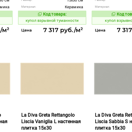
30 см
15x30 см
амика
Керамика
Материал:
Материал:
Код товара:
Код тов
845609
845606
вара:
Код товара:
купол взрывной туманности
купол взрывн
./м²
7 317 руб./м²
7 31
Цена
Цена
o
La Diva Greta Rettangolo
La Diva Greta Re
нная
Liscia Vaniglia L настенная
Liscia Sabbia S 
плитка 15x30
плитка 15x30