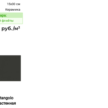
15x30 см
Керамика
ара:
Код товара:
й флейты
 руб./м²
ttangolo
настенная