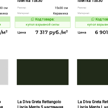
плитка 15x30
плитка 15x30
30 см
15x30 см
Размер:
Размер:
амика
Керамика
Материал:
Материал:
Код товара:
Код тов
845588
845613
вара:
Код товара:
и
купол взрывной силы
купол взрыв
./м²
7 317 руб./м²
6 901
Цена
Цена
o
La Diva Greta Rettangolo
La Diva Greta Re
ая
Liscia Menta S настенная
Liscia Menta L н