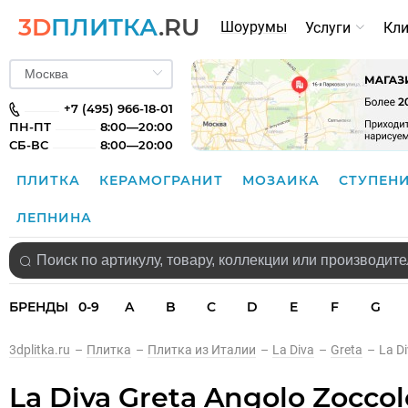
3D
ПЛИТКА
.RU
Шоурумы
Услуги
Кл
+7 (495) 966-18-01
ПН-ПТ
8:00—20:00
СБ-ВС
8:00—20:00
ПЛИТКА
КЕРАМОГРАНИТ
МОЗАИКА
СТУПЕН
ЛЕПНИНА
БРЕНДЫ
0-9
A
B
C
D
E
F
G
3dplitka.ru
–
Плитка
–
Плитка из Италии
–
La Diva
–
Greta
–
La D
La Diva Greta Angolo Zocco