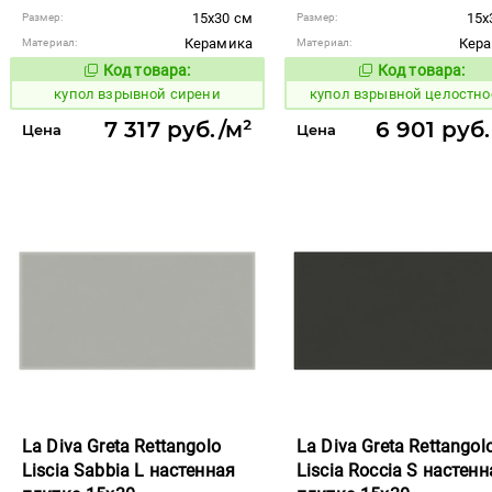
15x30 см
15x
Размер:
Размер:
Керамика
Кер
Материал:
Материал:
Код товара:
Код товара:
845589
845618
Код товара:
Код то
купол взрывной сирени
купол взрывной целостно
7 317 руб./м²
6 901 руб
Цена
Цена
La Diva Greta Rettangolo
La Diva Greta Rettangol
Liscia Sabbia L настенная
Liscia Roccia S настенн