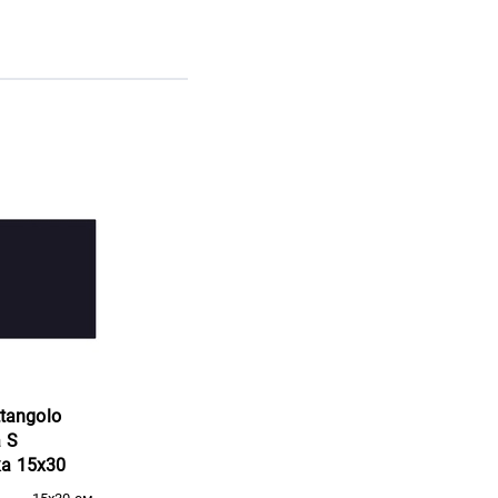
ttangolo
a S
ка 15x30