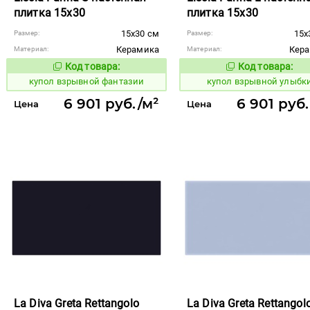
плитка 15x30
плитка 15x30
15x30 см
15x
Размер:
Размер:
Керамика
Кер
Материал:
Материал:
Код товара:
Код товара:
845612
845611
Код товара:
Код то
купол взрывной фантазии
купол взрывной улыбк
6 901 руб./м²
6 901 руб
Цена
Цена
La Diva Greta Rettangolo
La Diva Greta Rettangol