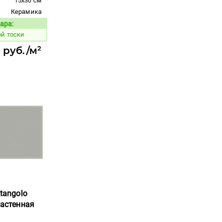
15x30 см
Керамика
ара:
Код товара:
ой тоски
7 руб./м²
ttangolo
настенная