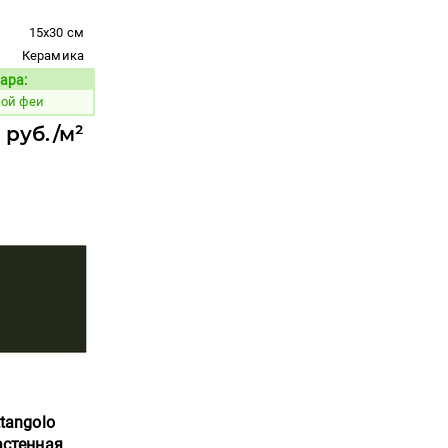
15x30 см
Керамика
ара:
Код товара:
ной феи
 руб./м²
ttangolo
астенная