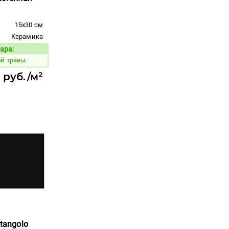
15x30 см
Керамика
ара:
Код товара:
ой травы
7 руб./м²
ttangolo