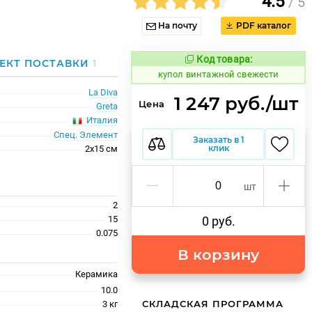
4.5
/ 5
На почту
PDF каталог
Код товара:
845708
ЕКТ ПОСТАВКИ
1
Код товара:
купол винтажной свежести
La Diva
1 247 руб./шт
Цена
Greta
Италия
Спец. Элемент
Заказать в 1
клик
2x15 см
шт
2
15
0 руб.
0.075
В корзину
Керамика
10.0
СКЛАДСКАЯ ПРОГРАММА
3 кг