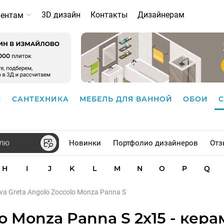
3D дизайн
Контакты
Дизайнерам
иентам
И
САНТЕХНИКА
МЕБЕЛЬ ДЛЯ ВАННОЙ
ОБОИ
Новинки
Портфолио дизайнеров
Отз
H
I
J
K
L
M
N
O
P
Q
iva Greta Angolo Zoccolo Monza Panna S
lo Monza Panna S 2x15 - кер