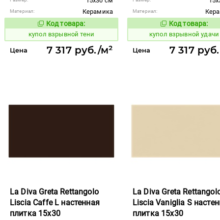
15x30 см
15x
Керамика
Кер
Материал:
Материал:
Код товара:
Код товара:
845603
845610
Код товара:
Код то
купол взрывной тени
купол взрывной удачи
7 317 руб./м²
7 317 руб
Цена
Цена
La Diva Greta Rettangolo
La Diva Greta Rettangol
Liscia Caffe L настенная
Liscia Vaniglia S насте
плитка 15x30
плитка 15x30