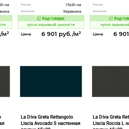
30 см
15x30 см
Размер:
Размер:
амика
Керамика
Материал:
Материал:
Код товара:
Код тов
845617
845616
вара:
Код товара:
сти
купол взрывной ценности
купол взрывно
./м²
6 901 руб./м²
6 901
Цена
Цена
o
La Diva Greta Rettangolo
La Diva Greta Re
ая
Liscia Avocado S настенная
Liscia Roccia L 