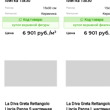
плитка 15x30
плитка 15x30
15x30 см
15x
Размер:
Размер:
Керамика
Кер
Материал:
Материал:
Код товара:
Код товара:
845615
845614
Код товара:
Код то
купол взрывной фигуры
купол взрывной фиалк
6 901 руб./м²
6 901 руб
Цена
Цена
La Diva Greta Rettangolo
La Diva Greta Rettangol
Liscia Panna S настенная
Liscia Panna L настенн