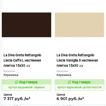
La Diva Greta Rettangolo
La Diva Greta Rettangolo
Liscia Caffe L настенная
Liscia Vaniglia S настенная
плитка 15x30
плитка 15x30
Материал:
Материал:
Керамика
Керамика
Код товара:
Код товара:
845589
845618
Код:
Код:
купол взрывной сирени
купол взрывной целостности
Цена
Цена
7 317 руб./м²
6 901 руб./м²