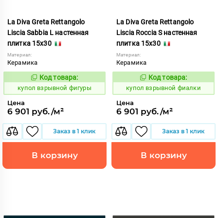
La Diva Greta Rettangolo
La Diva Greta Rettangolo
Liscia Sabbia L настенная
Liscia Roccia S настенная
плитка 15x30
плитка 15x30
Материал:
Материал:
Керамика
Керамика
Код товара:
Код товара:
845615
845614
Код:
Код:
купол взрывной фигуры
купол взрывной фиалки
Цена
Цена
6 901 руб./м²
6 901 руб./м²
Заказ в 1 клик
Заказ в 1 клик
В корзину
В корзину