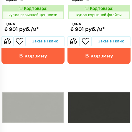
Код товара:
Код товара:
845617
845616
Код:
Код:
купол взрывной ценности
купол взрывной флейты
Цена
Цена
6 901 руб./м²
6 901 руб./м²
Заказ в 1 клик
Заказ в 1 клик
В корзину
В корзину