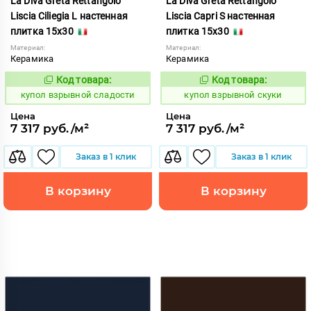
La Diva Greta Rettangolo
La Diva Greta Rettangolo
Liscia Ciliegia L настенная
Liscia Capri S настенная
плитка 15x30
плитка 15x30
Материал:
Материал:
Керамика
Керамика
Код товара:
Код товара:
845595
845594
Код:
Код:
купол взрывной сладости
купол взрывной скуки
Цена
Цена
7 317 руб./м²
7 317 руб./м²
Заказ в 1 клик
Заказ в 1 клик
В корзину
В корзину