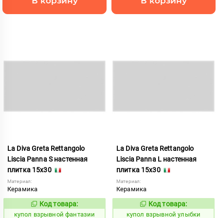
В корзину
В корзину
La Diva Greta Rettangolo
La Diva Greta Rettangolo
Liscia Panna S настенная
Liscia Panna L настенная
плитка 15x30
плитка 15x30
Материал:
Материал:
Керамика
Керамика
Код товара:
Код товара:
845612
845611
Код:
Код:
купол взрывной фантазии
купол взрывной улыбки