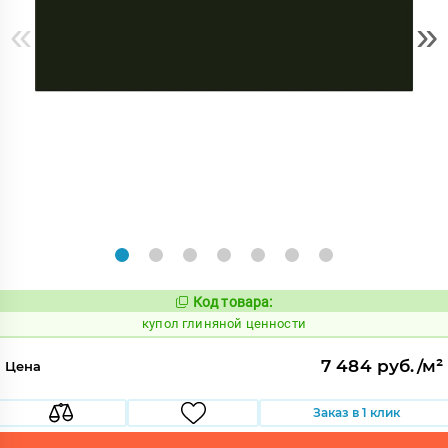
«
»
Код товара:
845992
Код:
купол глиняной ценности
7 484 руб./м²
Цена
Заказ в 1 клик