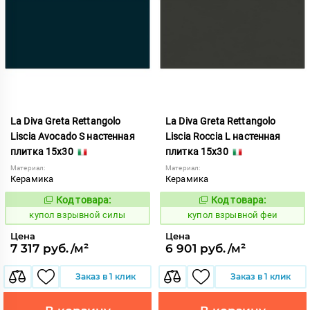
La Diva Greta Rettangolo
La Diva Greta Rettangolo
Liscia Avocado S настенная
Liscia Roccia L настенная
плитка 15x30
плитка 15x30
Материал:
Материал:
Керамика
Керамика
Код товара:
Код товара:
845588
845613
Код:
Код:
купол взрывной силы
купол взрывной феи
Цена
Цена
7 317 руб./м²
6 901 руб./м²
Заказ в 1 клик
Заказ в 1 клик