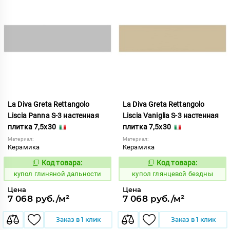
La Diva Greta Rettangolo
La Diva Greta Rettangolo
Liscia Panna S-3 настенная
Liscia Vaniglia S-3 настенная
плитка 7,5x30
плитка 7,5x30
Материал:
Материал:
Керамика
Керамика
Код товара:
Код товара:
845996
846002
Код:
Код:
купол глиняной дальности
купол глянцевой бездны
Цена
Цена
7 068 руб./м²
7 068 руб./м²
Заказ в 1 клик
Заказ в 1 клик