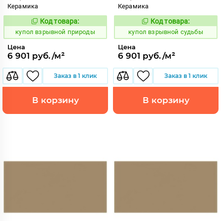
Керамика
Керамика
Код товара:
Код товара:
845600
845599
Код:
Код:
купол взрывной природы
купол взрывной судьбы
Цена
Цена
6 901 руб./м²
6 901 руб./м²
Заказ в 1 клик
Заказ в 1 клик
В корзину
В корзину