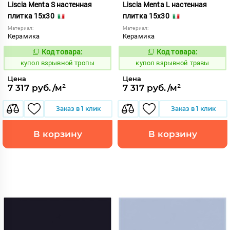
Liscia Menta S настенная
Liscia Menta L настенная
плитка 15x30
плитка 15x30
Материал:
Материал:
Керамика
Керамика
Код товара:
Код товара:
845608
845607
Код:
Код:
купол взрывной тропы
купол взрывной травы
Цена
Цена
7 317 руб./м²
7 317 руб./м²
Заказ в 1 клик
Заказ в 1 клик
В корзину
В корзину