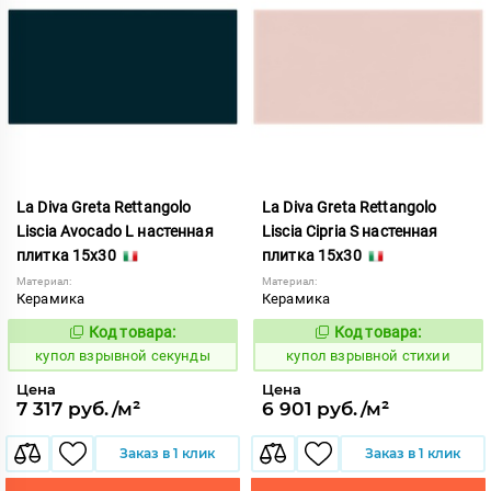
La Diva Greta Rettangolo
La Diva Greta Rettangolo
Liscia Avocado L настенная
Liscia Cipria S настенная
плитка 15x30
плитка 15x30
Материал:
Материал:
Керамика
Керамика
Код товара:
Код товара:
845587
845598
Код:
Код:
купол взрывной секунды
купол взрывной стихии
Цена
Цена
7 317 руб./м²
6 901 руб./м²
Заказ в 1 клик
Заказ в 1 клик