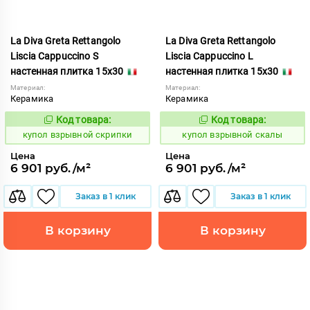
La Diva Greta Rettangolo
La Diva Greta Rettangolo
Liscia Cappuccino S
Liscia Cappuccino L
настенная плитка 15x30
настенная плитка 15x30
Материал:
Материал:
Керамика
Керамика
Код товара:
Код товара:
845592
845591
Код:
Код:
купол взрывной скрипки
купол взрывной скалы
Цена
Цена
6 901 руб./м²
6 901 руб./м²
Заказ в 1 клик
Заказ в 1 клик
В корзину
В корзину