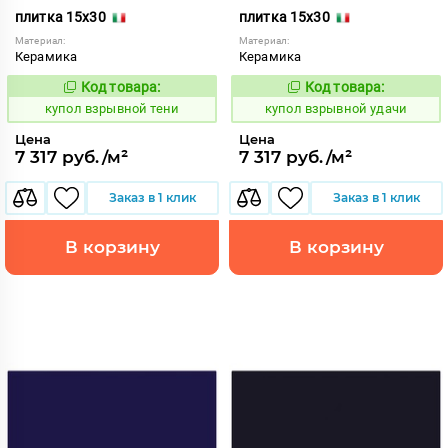
плитка 15x30
плитка 15x30
Материал:
Материал:
Керамика
Керамика
Код товара:
Код товара:
845603
845610
Код:
Код:
купол взрывной тени
купол взрывной удачи
Цена
Цена
7 317 руб./м²
7 317 руб./м²
Заказ в 1 клик
Заказ в 1 клик
В корзину
В корзину