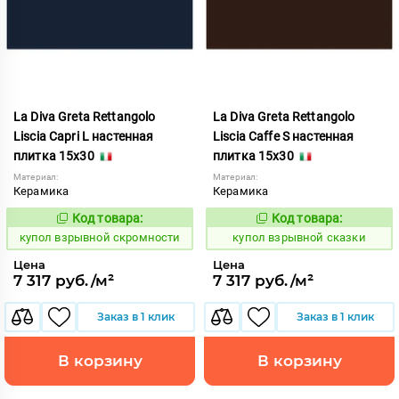
La Diva Greta Rettangolo
La Diva Greta Rettangolo
Liscia Capri L настенная
Liscia Caffe S настенная
плитка 15x30
плитка 15x30
Материал:
Материал:
Керамика
Керамика
Код товара:
Код товара:
845593
845590
Код:
Код:
купол взрывной скромности
купол взрывной сказки
Цена
Цена
7 317 руб./м²
7 317 руб./м²
Заказ в 1 клик
Заказ в 1 клик
В корзину
В корзину