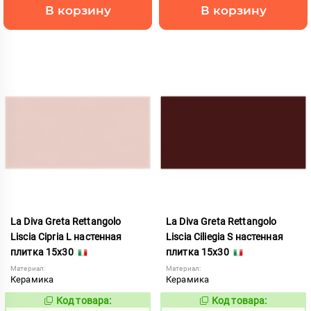
В корзину
В корзину
La Diva Greta Rettangolo
La Diva Greta Rettangolo
Liscia Cipria L настенная
Liscia Ciliegia S настенная
плитка 15x30
плитка 15x30
Материал:
Материал:
Керамика
Керамика
Код товара:
Код товара:
845597
845596
Код:
Код: