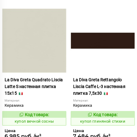
La Diva Greta Quadrato Liscia
La Diva Greta Rettangolo
Latte S настенная плитка
Liscia Caffe L-3 настенная
15x15
плитка 7,5x30
Материал:
Материал:
Керамика
Керамика
Код товара:
Код товара:
845472
845973
Код:
Код:
купол вечной сосны
купол глиняной стихии
Цена
Цена
6 985 руб./м²
7 484 руб./м²