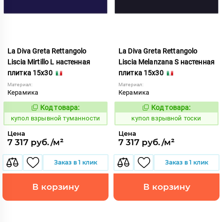
La Diva Greta Rettangolo
La Diva Greta Rettangolo
Liscia Mirtillo L настенная
Liscia Melanzana S настенная
плитка 15x30
плитка 15x30
Материал:
Материал:
Керамика
Керамика
Код товара:
Код товара:
845609
845606
Код:
Код:
купол взрывной туманности
купол взрывной тоски
Цена
Цена
7 317 руб./м²
7 317 руб./м²
Заказ в 1 клик
Заказ в 1 клик
В корзину
В корзину