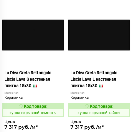
La Diva Greta Rettangolo
La Diva Greta Rettangolo
Liscia Lava S настенная
Liscia Lava L настенная
плитка 15x30
плитка 15x30
Материал:
Материал:
Керамика
Керамика
Код товара:
Код товара:
845602
845601
Код:
Код:
купол взрывной темноты
купол взрывной тайны
Цена
Цена
7 317 руб./м²
7 317 руб./м²