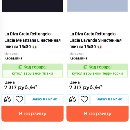
La Diva Greta Rettangolo
La Diva Greta Rettangolo
Liscia Melanzana L настенная
Liscia Lavanda S настенная
плитка 15x30
плитка 15x30
Материал:
Материал:
Керамика
Керамика
Код товара:
Код товара:
845605
845604
Код:
Код:
купол взрывной ткани
купол взрывной территории
Цена
Цена
7 317 руб./м²
7 317 руб./м²
Заказ в 1 клик
Заказ в 1 клик
В корзину
В корзину