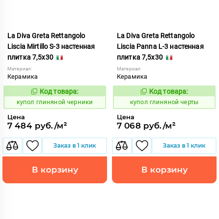
La Diva Greta Rettangolo
La Diva Greta Rettangolo
Liscia Mirtillo S-3 настенная
Liscia Panna L-3 настенная
плитка 7,5x30
плитка 7,5x30
Материал:
Материал:
Керамика
Керамика
Код товара:
Код товара:
845994
845995
Код:
Код:
купол глиняной черники
купол глиняной черты
Цена
Цена
7 484 руб./м²
7 068 руб./м²
Заказ в 1 клик
Заказ в 1 клик
В корзину
В корзину