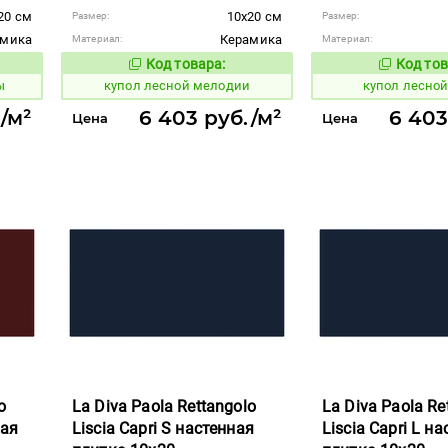
20 см
10x20 см
Размер:
Размер:
амика
Керамика
Материал:
Материал:
Код товара:
Код тов
849548
849547
вара:
Код товара:
ы
купол лесной мелодии
купол лесно
/м²
6 403 руб./м²
6 403
Цена
Цена
o
La Diva Paola Rettangolo
La Diva Paola Re
ная
Liscia Capri S настенная
Liscia Capri L н