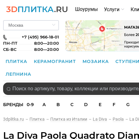
3D
ПЛИТКА
.RU
Шоурумы
Услуги
Кл
+7 (495) 966-18-01
ПН-ПТ
8:00—20:00
СБ-ВС
8:00—20:00
ПЛИТКА
КЕРАМОГРАНИТ
МОЗАИКА
СТУПЕН
ЛЕПНИНА
БРЕНДЫ
0-9
A
B
C
D
E
F
G
3dplitka.ru
–
Плитка
–
Плитка из Италии
–
La Diva
–
Paola
–
La D
La Diva Paola Quadrato Dia