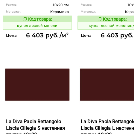
10x20 см
10x
Размер:
Размер:
Керамика
Кер
Материал:
Материал:
Код товара:
Код товара:
849550
849549
Код товара:
Код то
купол лесной метели
купол лесной мельниц
6 403 руб./м²
6 403 руб.
Цена
Цена
La Diva Paola Rettangolo
La Diva Paola Rettangol
Liscia Ciliegia S настенная
Liscia Ciliegia L настен