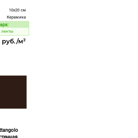
10x20 см
Керамика
ара:
Код товара:
й ленты
 руб./м²
ttangolo
астенная