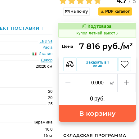
4.7
/ 5
На почту
PDF каталог
Код товара:
849632
ЕКТ ПОСТАВКИ
1
Код товара:
купол летней высоты
La Diva
7 816 руб./м²
Цена
Paola
Италия
Декор
Заказать в 1
клик
20x20 см
м²
20
20
0 руб.
25
В корзину
Керамика
10.0
СКЛАДСКАЯ ПРОГРАММА
16 кг