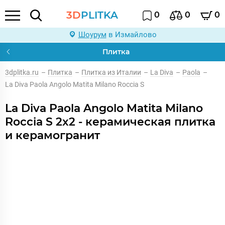
3D
PLITKA
0
0
0
Шоурум
в Измайлово
Плитка
3dplitka.ru
–
Плитка
–
Плитка из Италии
–
La Diva
–
Paola
–
La Diva Paola Angolo Matita Milano Roccia S
La Diva Paola Angolo Matita Milano
Roccia S 2x2 - керамическая плитка
и керамогранит