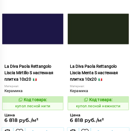
La Diva Paola Rettangolo
La Diva Paola Rettangolo
Liscia Mirtillo S настенная
Liscia Menta S настенная
плитка 10x20
плитка 10x20
Материал:
Материал:
Керамика
Керамика
Код товара:
Код товара:
849560
849558
Код:
Код:
купол лесной нити
купол лесной нежности
Цена
Цена
6 818 руб./м²
6 818 руб./м²