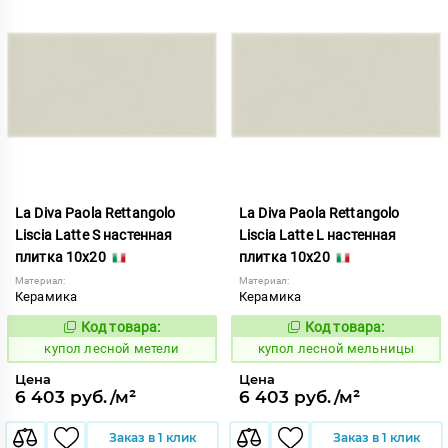
La Diva Paola Rettangolo
La Diva Paola Rettangolo
Liscia Latte S настенная
Liscia Latte L настенная
плитка 10x20
плитка 10x20
Материал:
Материал:
Керамика
Керамика
Код товара:
Код товара:
849550
849549
Код:
Код:
купол лесной метели
купол лесной мельницы
Цена
Цена
6 403 руб./м²
6 403 руб./м²
Заказ в 1 клик
Заказ в 1 клик