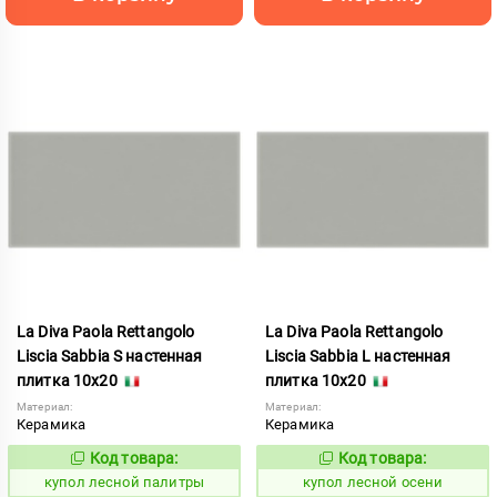
La Diva Paola Rettangolo
La Diva Paola Rettangolo
Liscia Sabbia S настенная
Liscia Sabbia L настенная
плитка 10x20
плитка 10x20
Материал:
Материал:
Керамика
Керамика
Код товара:
Код товара:
849566
849565
Код:
Код:
купол лесной палитры
купол лесной осени