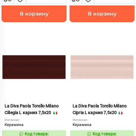
В корзину
В корзину
La Diva Paola Torello Milano
La Diva Paola Torello Milano
Ciliegia L карниз 7,5x20
Cipria L карниз 7,5x20
Материал:
Материал:
Керамика
Керамика
Код товара:
Код товара:
849961
849963
Код:
Код: