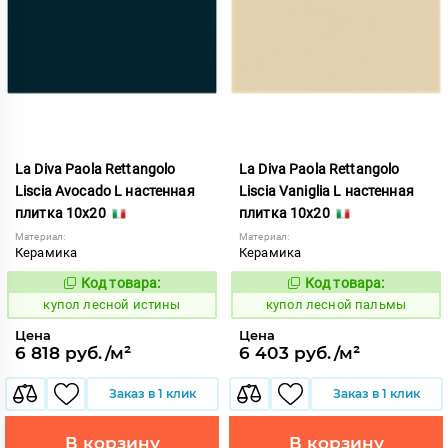
La Diva Paola Rettangolo
La Diva Paola Rettangolo
Liscia Avocado L настенная
Liscia Vaniglia L настенная
плитка 10x20
плитка 10x20
Материал:
Материал:
Керамика
Керамика
Код товара:
Код товара:
849536
849567
Код:
Код:
купол лесной истины
купол лесной пальмы
Цена
Цена
6 818 руб./м²
6 403 руб./м²
Заказ в 1 клик
Заказ в 1 клик
В корзину
В корзину