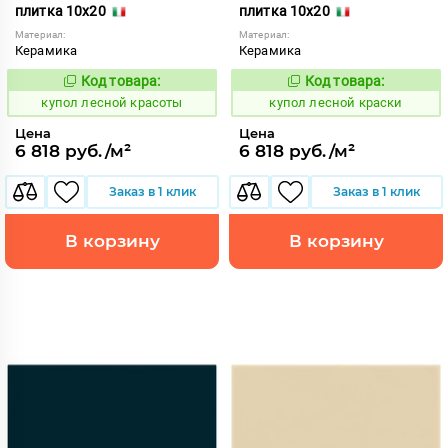
плитка 10x20
плитка 10x20
Материал:
Материал:
Керамика
Керамика
Код товара:
Код товара:
849540
849539
Код:
Код:
купол лесной красоты
купол лесной краски
Цена
Цена
6 818 руб./м²
6 818 руб./м²
Заказ в 1 клик
Заказ в 1 клик
В корзину
В корзину