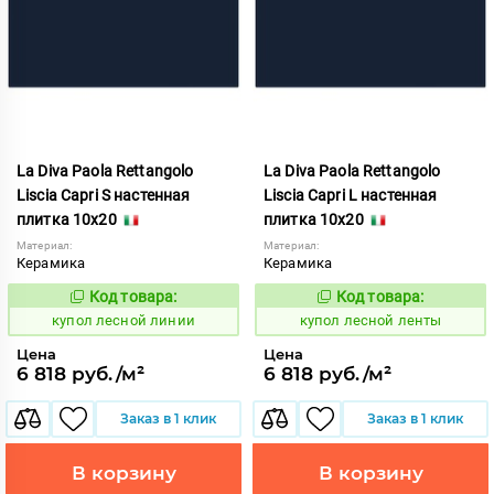
La Diva Paola Rettangolo
La Diva Paola Rettangolo
Liscia Capri S настенная
Liscia Capri L настенная
плитка 10x20
плитка 10x20
Материал:
Материал:
Керамика
Керамика
Код товара:
Код товара:
849544
849543
Код:
Код:
купол лесной линии
купол лесной ленты
Цена
Цена
6 818 руб./м²
6 818 руб./м²
Заказ в 1 клик
Заказ в 1 клик
В корзину
В корзину