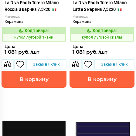
La Diva Paola Torello Milano
La Diva Paola Torello Milano
Roccia S карниз 7,5x20
Latte S карниз 7,5x20
Материал:
Материал:
Керамика
Керамика
Код товара:
Код товара:
849980
849966
Код:
Код:
купол луговой ткани
купол луговой скалы
Цена
Цена
1 081 руб./шт
1 081 руб./шт
Заказ в 1 клик
Заказ в 1 клик
В корзину
В корзину