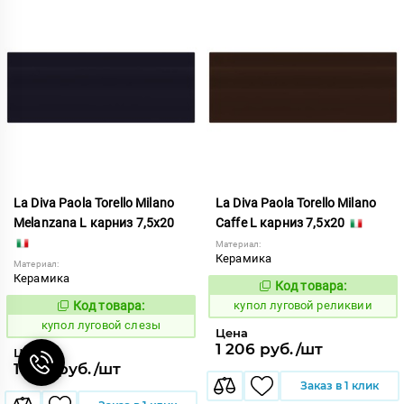
La Diva Paola Torello Milano
La Diva Paola Torello Milano
Melanzana L карниз 7,5x20
Caffe L карниз 7,5x20
Материал:
Керамика
Материал:
Керамика
Код товара:
849955
Код:
Код товара:
купол луговой реликвии
849971
Код:
купол луговой слезы
Цена
1 206 руб./шт
Цена
1 206 руб./шт
Заказ в 1 клик