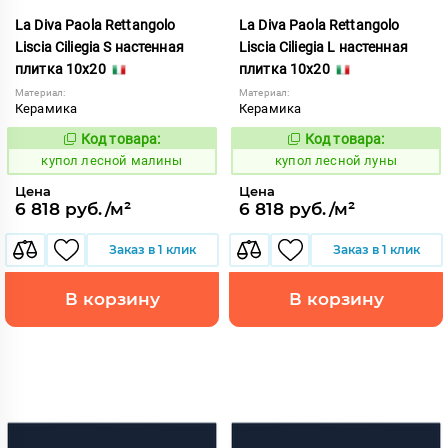
La Diva Paola Rettangolo
La Diva Paola Rettangolo
Liscia Ciliegia S настенная
Liscia Ciliegia L настенная
плитка 10x20
плитка 10x20
Материал:
Материал:
Керамика
Керамика
Код товара:
Код товара:
849546
849545
Код:
Код:
купол лесной малины
купол лесной луны
Цена
Цена
6 818 руб./м²
6 818 руб./м²
Заказ в 1 клик
Заказ в 1 клик
В корзину
В корзину