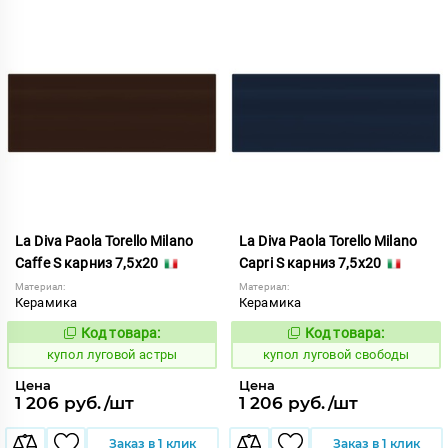
La Diva Paola Torello Milano
La Diva Paola Torello Milano
Caffe S карниз 7,5x20
Capri S карниз 7,5x20
Материал:
Материал:
Керамика
Керамика
Код товара:
Код товара:
849956
849960
Код:
Код:
купол луговой астры
купол луговой свободы
Цена
Цена
1 206 руб./шт
1 206 руб./шт
Заказ в 1 клик
Заказ в 1 клик