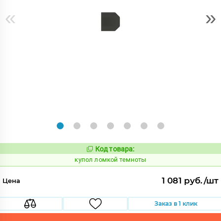
«
»
Код товара:
849852
Код:
купол ломкой темноты
1 081 руб./шт
Цена
Заказ в 1 клик