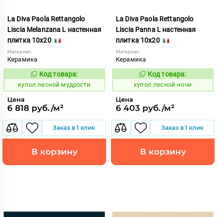
La Diva Paola Rettangolo
La Diva Paola Rettangolo
Liscia Melanzana L настенная
Liscia Panna L настенная
плитка 10x20
плитка 10x20
Материал:
Материал:
Керамика
Керамика
Код товара:
Код товара:
849555
849561
Код:
Код:
купол лесной мудрости
купол лесной ночи
Цена
Цена
6 818 руб./м²
6 403 руб./м²
Заказ в 1 клик
Заказ в 1 клик
В корзину
В корзину