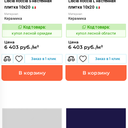
Liscia Roccia S настенная
Liscia Roccia L настенная
плитка 10x20
плитка 10x20
Материал:
Материал:
Керамика
Керамика
Код товара:
Код товара:
849564
849563
Код:
Код:
купол лесной орхидеи
купол лесной области
Цена
Цена
6 403 руб./м²
6 403 руб./м²
Заказ в 1 клик
Заказ в 1 клик
В корзину
В корзину