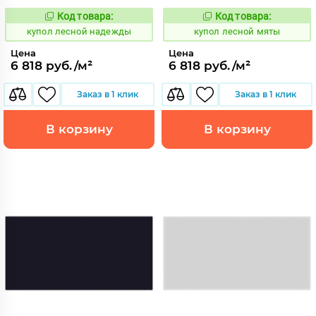
Код товара:
Код товара:
849557
849556
Код:
Код:
купол лесной надежды
купол лесной мяты
Цена
Цена
6 818 руб./м²
6 818 руб./м²
Заказ в 1 клик
Заказ в 1 клик
В корзину
В корзину