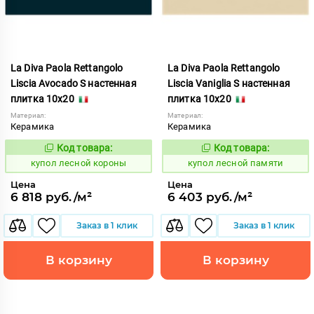
La Diva Paola Rettangolo
La Diva Paola Rettangolo
Liscia Avocado S настенная
Liscia Vaniglia S настенная
плитка 10x20
плитка 10x20
Материал:
Материал:
Керамика
Керамика
Код товара:
Код товара:
849538
849568
Код:
Код:
купол лесной короны
купол лесной памяти
Цена
Цена
6 818 руб./м²
6 403 руб./м²
Заказ в 1 клик
Заказ в 1 клик
В корзину
В корзину