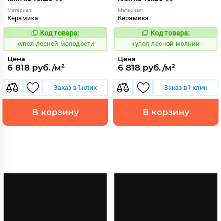
Материал:
Материал:
Керамика
Керамика
Код товара:
Код товара:
849554
849553
Код:
Код:
купол лесной молодости
купол лесной молнии
Цена
Цена
6 818 руб./м²
6 818 руб./м²
Заказ в 1 клик
Заказ в 1 клик
В корзину
В корзину