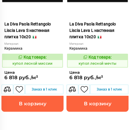
La Diva Paola Rettangolo
La Diva Paola Rettangolo
Liscia Lava S настенная
Liscia Lava L настенная
плитка 10x20
плитка 10x20
Материал:
Материал:
Керамика
Керамика
Код товара:
Код товара:
849552
849551
Код:
Код:
купол лесной миссии
купол лесной мечты
Цена
Цена
6 818 руб./м²
6 818 руб./м²
Заказ в 1 клик
Заказ в 1 клик
В корзину
В корзину