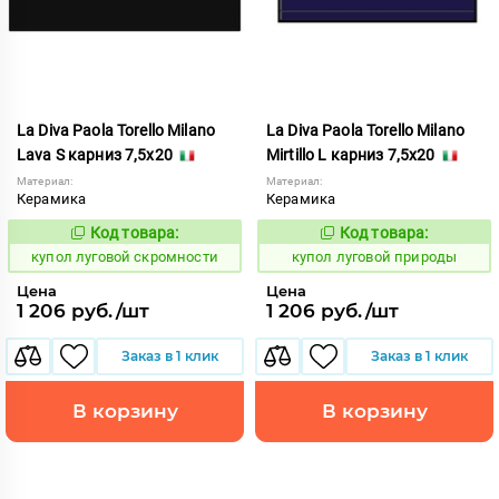
La Diva Paola Torello Milano
La Diva Paola Torello Milano
Lava S карниз 7,5x20
Mirtillo L карниз 7,5x20
Материал:
Материал:
Керамика
Керамика
Код товара:
Код товара:
849968
849975
Код:
Код:
купол луговой скромности
купол луговой природы
Цена
Цена
1 206 руб./шт
1 206 руб./шт
Заказ в 1 клик
Заказ в 1 клик
В корзину
В корзину