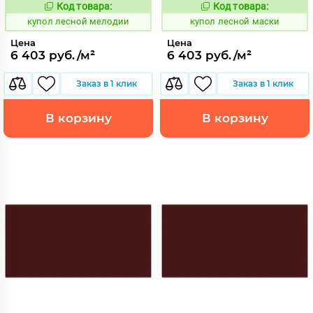
Код товара:
Код товара:
849548
849547
Код:
Код:
купол лесной мелодии
купол лесной маски
Цена
Цена
6 403 руб./м²
6 403 руб./м²
Заказ в 1 клик
Заказ в 1 клик
В корзину
В корзину