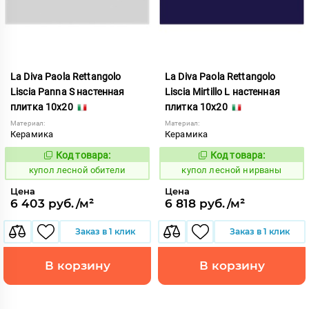
La Diva Paola Rettangolo
La Diva Paola Rettangolo
Liscia Panna S настенная
Liscia Mirtillo L настенная
плитка 10x20
плитка 10x20
Материал:
Материал:
Керамика
Керамика
Код товара:
Код товара:
849562
849559
Код:
Код:
купол лесной обители
купол лесной нирваны
Цена
Цена
6 403 руб./м²
6 818 руб./м²
Заказ в 1 клик
Заказ в 1 клик
В корзину
В корзину