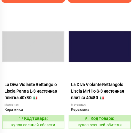
La Diva Violante Rettangolo
La Diva Violante Rettangolo
Liscia Panna L-3 настенная
Liscia Mirtillo S-3 настенная
плитка 40x80
плитка 40x80
Материал:
Материал:
Керамика
Керамика
Код товара:
Код товара:
852188
852187
Код:
Код:
купол осенней области
купол осенней обители