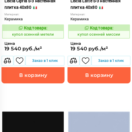
Liscia Cipria S-3 настенная
Liscia Latte S-3 настенная
плитка 40x80
плитка 40x80
Материал:
Материал:
Керамика
Керамика
Код товара:
Код товара:
852175
852177
Код:
Код:
купол осенней метели
купол осенней миссии
Цена
Цена
19 540 руб./м²
19 540 руб./м²
Заказ в 1 клик
Заказ в 1 клик
В корзину
В корзину