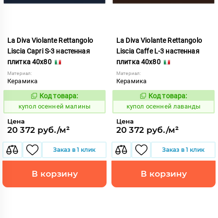
La Diva Violante Rettangolo
La Diva Violante Rettangolo
Liscia Capri S-3 настенная
Liscia Caffe L-3 настенная
плитка 40x80
плитка 40x80
Материал:
Материал:
Керамика
Керамика
Код товара:
Код товара:
852171
852166
Код:
Код:
купол осенней малины
купол осенней лаванды
Цена
Цена
20 372 руб./м²
20 372 руб./м²
Заказ в 1 клик
Заказ в 1 клик
В корзину
В корзину