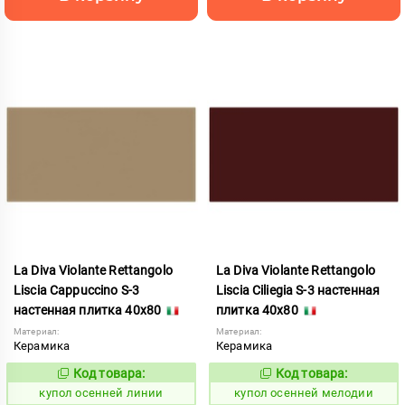
La Diva Violante Rettangolo
La Diva Violante Rettangolo
Liscia Cappuccino S-3
Liscia Ciliegia S-3 настенная
настенная плитка 40x80
плитка 40x80
Материал:
Материал:
Керамика
Керамика
Код товара:
Код товара:
852169
852173
Код:
Код:
купол осенней линии
купол осенней мелодии