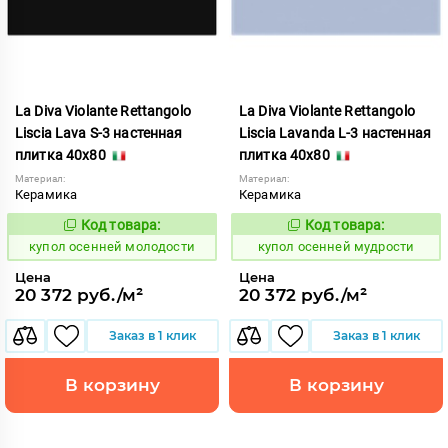
La Diva Violante Rettangolo
La Diva Violante Rettangolo
Liscia Lava S-3 настенная
Liscia Lavanda L-3 настенная
плитка 40x80
плитка 40x80
Материал:
Материал:
Керамика
Керамика
Код товара:
Код товара:
852179
852180
Код:
Код:
купол осенней молодости
купол осенней мудрости
Цена
Цена
20 372 руб./м²
20 372 руб./м²
Заказ в 1 клик
Заказ в 1 клик
В корзину
В корзину