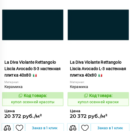
La Diva Violante Rettangolo
La Diva Violante Rettangolo
Liscia Avocado S-3 настенная
Liscia Avocado L-3 настенная
плитка 40x80
плитка 40x80
Материал:
Материал:
Керамика
Керамика
Код товара:
Код товара:
852165
852164
Код:
Код:
купол осенней красоты
купол осенней краски
Цена
Цена
20 372 руб./м²
20 372 руб./м²
Заказ в 1 клик
Заказ в 1 клик