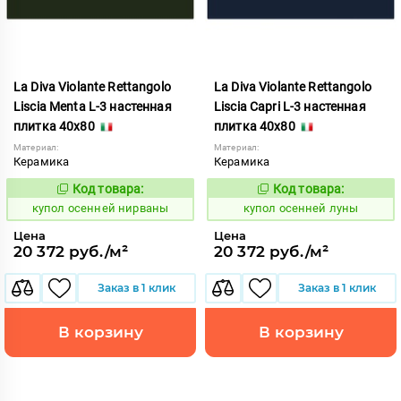
La Diva Violante Rettangolo
La Diva Violante Rettangolo
Liscia Menta L-3 настенная
Liscia Capri L-3 настенная
плитка 40x80
плитка 40x80
Материал:
Материал:
Керамика
Керамика
Код товара:
Код товара:
852184
852170
Код:
Код:
купол осенней нирваны
купол осенней луны
Цена
Цена
20 372 руб./м²
20 372 руб./м²
Заказ в 1 клик
Заказ в 1 клик
В корзину
В корзину