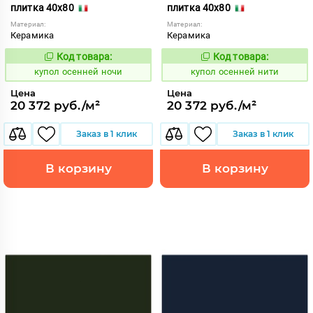
плитка 40x80
плитка 40x80
Материал:
Материал:
Керамика
Керамика
Код товара:
Код товара:
852186
852185
Код:
Код:
купол осенней ночи
купол осенней нити
Цена
Цена
20 372 руб./м²
20 372 руб./м²
Заказ в 1 клик
Заказ в 1 клик
В корзину
В корзину