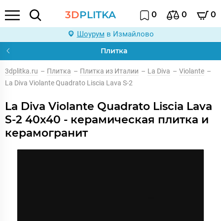
3D
PLITKA
0
0
0
Шоурум
в Измайлово
Плитка
3dplitka.ru
–
Плитка
–
Плитка из Италии
–
La Diva
–
Violante
–
La Diva Violante Quadrato Liscia Lava S-2
La Diva Violante Quadrato Liscia Lava
S-2 40x40 - керамическая плитка и
керамогранит