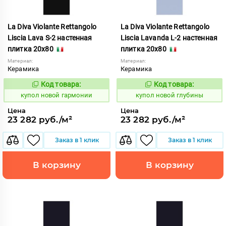
La Diva Violante Rettangolo
La Diva Violante Rettangolo
Liscia Lava S-2 настенная
Liscia Lavanda L-2 настенная
плитка 20x80
плитка 20x80
Материал:
Материал:
Керамика
Керамика
Код товара:
Код товара:
851891
851892
Код:
Код:
купол новой гармонии
купол новой глубины
Цена
Цена
23 282 руб./м²
23 282 руб./м²
Заказ в 1 клик
Заказ в 1 клик
В корзину
В корзину