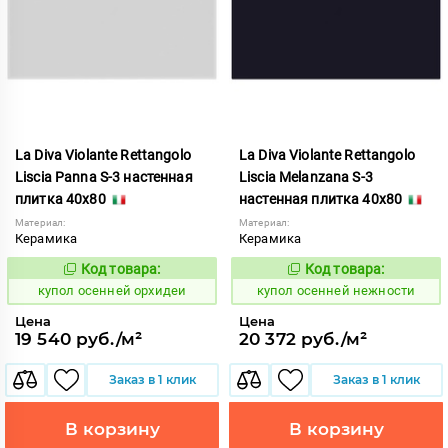
La Diva Violante Rettangolo
La Diva Violante Rettangolo
Liscia Panna S-3 настенная
Liscia Melanzana S-3
плитка 40x80
настенная плитка 40x80
Материал:
Материал:
Керамика
Керамика
Код товара:
Код товара:
852189
852183
Код:
Код:
купол осенней орхидеи
купол осенней нежности
Цена
Цена
19 540 руб./м²
20 372 руб./м²
Заказ в 1 клик
Заказ в 1 клик
В корзину
В корзину