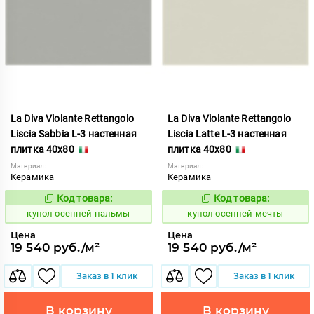
La Diva Violante Rettangolo
La Diva Violante Rettangolo
Liscia Sabbia L-3 настенная
Liscia Latte L-3 настенная
плитка 40x80
плитка 40x80
Материал:
Материал:
Керамика
Керамика
Код товара:
Код товара:
852192
852176
Код:
Код:
купол осенней пальмы
купол осенней мечты
Цена
Цена
19 540 руб./м²
19 540 руб./м²
Заказ в 1 клик
Заказ в 1 клик
В корзину
В корзину