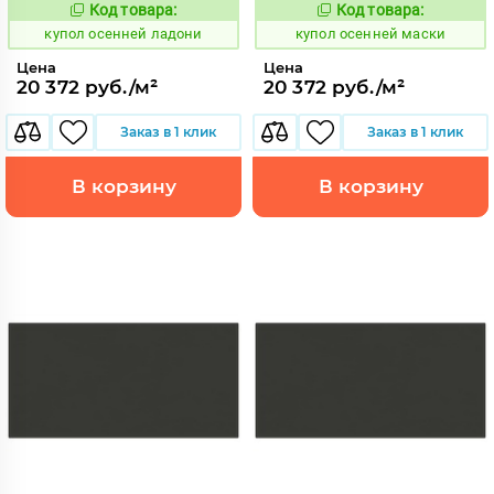
Код товара:
Код товара:
852167
852172
Код:
Код:
купол осенней ладони
купол осенней маски
Цена
Цена
20 372 руб./м²
20 372 руб./м²
Заказ в 1 клик
Заказ в 1 клик
В корзину
В корзину