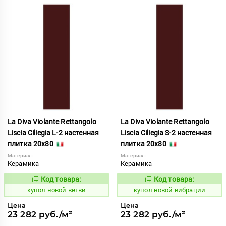
La Diva Violante Rettangolo
La Diva Violante Rettangolo
Liscia Ciliegia L-2 настенная
Liscia Ciliegia S-2 настенная
плитка 20x80
плитка 20x80
Материал:
Материал:
Керамика
Керамика
Код товара:
Код товара:
851884
851885
Код:
Код:
купол новой ветви
купол новой вибрации
Цена
Цена
23 282 руб./м²
23 282 руб./м²