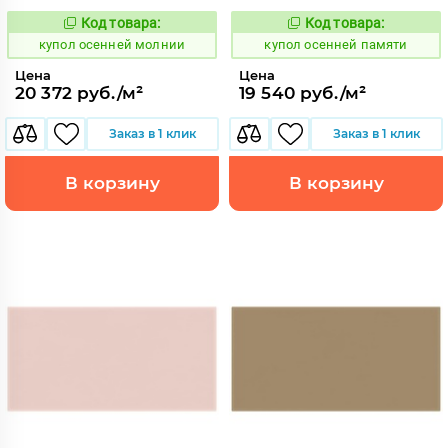
Код товара:
Код товара:
852178
852193
Код:
Код:
купол осенней молнии
купол осенней памяти
Цена
Цена
20 372 руб./м²
19 540 руб./м²
Заказ в 1 клик
Заказ в 1 клик
В корзину
В корзину