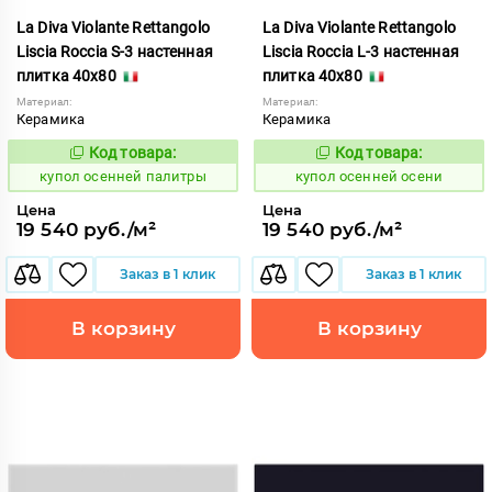
La Diva Violante Rettangolo
La Diva Violante Rettangolo
Liscia Roccia S-3 настенная
Liscia Roccia L-3 настенная
плитка 40x80
плитка 40x80
Материал:
Материал:
Керамика
Керамика
Код товара:
Код товара:
852191
852190
Код:
Код:
купол осенней палитры
купол осенней осени
Цена
Цена
19 540 руб./м²
19 540 руб./м²
Заказ в 1 клик
Заказ в 1 клик
В корзину
В корзину