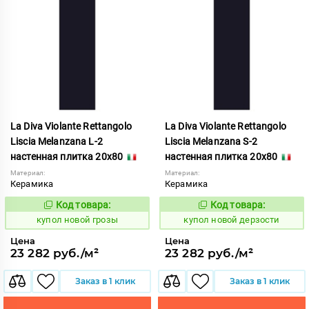
La Diva Violante Rettangolo
La Diva Violante Rettangolo
Liscia Melanzana L-2
Liscia Melanzana S-2
настенная плитка 20x80
настенная плитка 20x80
Материал:
Материал:
Керамика
Керамика
Код товара:
Код товара:
851894
851895
Код:
Код:
купол новой грозы
купол новой дерзости
Цена
Цена
23 282 руб./м²
23 282 руб./м²
Заказ в 1 клик
Заказ в 1 клик