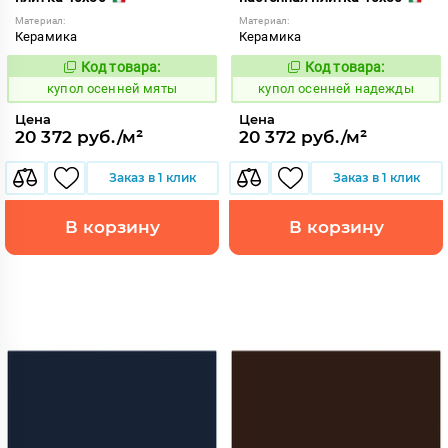
Материал:
Материал:
Керамика
Керамика
Код товара:
Код товара:
852181
852182
Код:
Код:
купол осенней мяты
купол осенней надежды
Цена
Цена
20 372 руб./м²
20 372 руб./м²
Заказ в 1 клик
Заказ в 1 клик
В корзину
В корзину