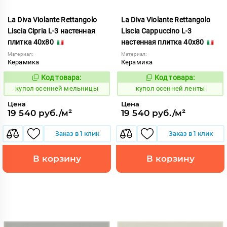
La Diva Violante Rettangolo
La Diva Violante Rettangolo
Liscia Cipria L-3 настенная
Liscia Cappuccino L-3
плитка 40x80
настенная плитка 40x80
Материал:
Материал:
Керамика
Керамика
Код товара:
Код товара:
852174
852168
Код:
Код:
купол осенней мельницы
купол осенней ленты
Цена
Цена
19 540 руб./м²
19 540 руб./м²
Заказ в 1 клик
Заказ в 1 клик
В корзину
В корзину