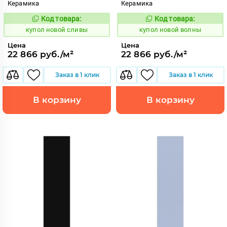
Керамика
Керамика
Код товара:
Код товара:
851886
851887
Код:
Код:
купол новой сливы
купол новой волны
Цена
Цена
22 866 руб./м²
22 866 руб./м²
Заказ в 1 клик
Заказ в 1 клик
В корзину
В корзину