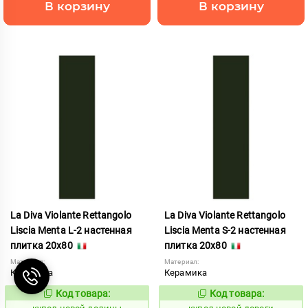
В корзину
В корзину
La Diva Violante Rettangolo
La Diva Violante Rettangolo
Liscia Menta L-2 настенная
Liscia Menta S-2 настенная
плитка 20x80
плитка 20x80
Материал:
Материал:
Керамика
Керамика
Код товара:
Код товара:
851896
851897
Код:
Код: