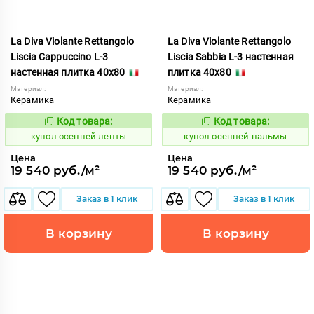
La Diva Violante Rettangolo
La Diva Violante Rettangolo
Liscia Cappuccino L-3
Liscia Sabbia L-3 настенная
настенная плитка 40x80
плитка 40x80
Материал:
Материал:
Керамика
Керамика
Код товара:
Код товара:
852168
852192
Код:
Код:
купол осенней ленты
купол осенней пальмы
Цена
Цена
19 540 руб./м²
19 540 руб./м²
Заказ в 1 клик
Заказ в 1 клик
В корзину
В корзину