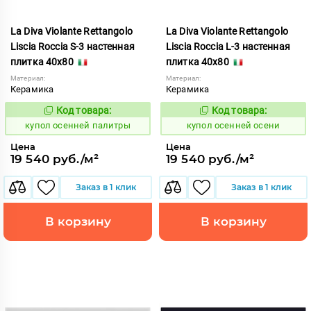
La Diva Violante Rettangolo
La Diva Violante Rettangolo
Liscia Roccia S-3 настенная
Liscia Roccia L-3 настенная
плитка 40x80
плитка 40x80
Материал:
Материал:
Керамика
Керамика
Код товара:
Код товара:
852191
852190
Код:
Код:
купол осенней палитры
купол осенней осени
Цена
Цена
19 540 руб./м²
19 540 руб./м²
Заказ в 1 клик
Заказ в 1 клик
В корзину
В корзину