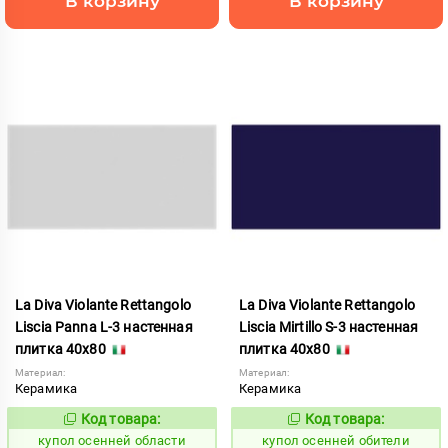
В корзину
В корзину
La Diva Violante Rettangolo
La Diva Violante Rettangolo
Liscia Panna L-3 настенная
Liscia Mirtillo S-3 настенная
плитка 40x80
плитка 40x80
Материал:
Материал:
Керамика
Керамика
Код товара:
Код товара:
852188
852187
Код:
Код:
купол осенней области
купол осенней обители