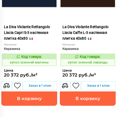
La Diva Violante Rettangolo
La Diva Violante Rettangolo
Liscia Capri S-3 настенная
Liscia Caffe L-3 настенная
плитка 40x80
плитка 40x80
Материал:
Материал:
Керамика
Керамика
Код товара:
Код товара:
852171
852166
Код:
Код:
купол осенней малины
купол осенней лаванды
Цена
Цена
20 372 руб./м²
20 372 руб./м²
Заказ в 1 клик
Заказ в 1 клик
В корзину
В корзину