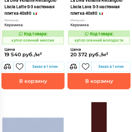
La Diva Violante Rettangolo
La Diva Violante Rettangolo
Liscia Latte S-3 настенная
Liscia Lava S-3 настенная
плитка 40x80
плитка 40x80
Материал:
Материал:
Керамика
Керамика
Код товара:
Код товара:
852177
852179
Код:
Код:
купол осенней миссии
купол осенней молодости
Цена
Цена
19 540 руб./м²
20 372 руб./м²
Заказ в 1 клик
Заказ в 1 клик
В корзину
В корзину