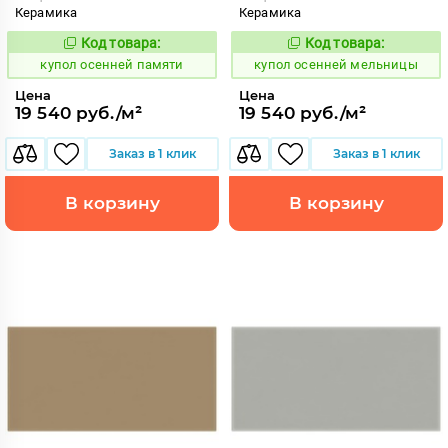
Керамика
Керамика
Код товара:
Код товара:
852193
852174
Код:
Код:
купол осенней памяти
купол осенней мельницы
Цена
Цена
19 540 руб./м²
19 540 руб./м²
Заказ в 1 клик
Заказ в 1 клик
В корзину
В корзину