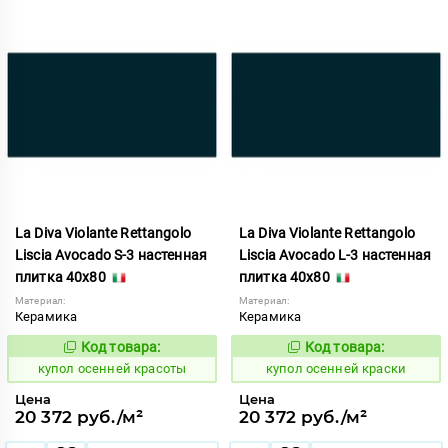
La Diva Violante Rettangolo
La Diva Violante Rettangolo
Liscia Avocado S-3 настенная
Liscia Avocado L-3 настенная
плитка 40x80
плитка 40x80
Материал:
Материал:
Керамика
Керамика
Код товара:
Код товара:
852165
852164
Код:
Код:
купол осенней красоты
купол осенней краски
Цена
Цена
20 372 руб./м²
20 372 руб./м²