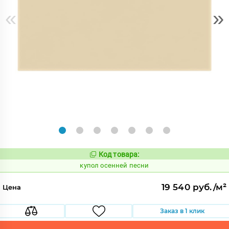
«
»
Код товара:
852194
Код:
купол осенней песни
19 540 руб./м²
Цена
Заказ в 1 клик