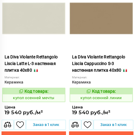
La Diva Violante Rettangolo
La Diva Violante Rettangolo
Liscia Latte L-3 настенная
Liscia Cappuccino S-3
плитка 40x80
настенная плитка 40x80
Материал:
Материал:
Керамика
Керамика
Код товара:
Код товара:
852176
852169
Код:
Код:
купол осенней мечты
купол осенней линии
Цена
Цена
19 540 руб./м²
19 540 руб./м²
Заказ в 1 клик
Заказ в 1 клик