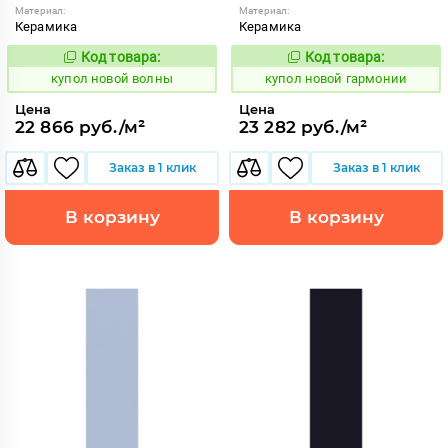
Материал:
Материал:
Керамика
Керамика
Код товара:
Код товара:
851887
851891
Код:
Код:
купол новой волны
купол новой гармонии
Цена
Цена
22 866 руб./м²
23 282 руб./м²
Заказ в 1 клик
Заказ в 1 клик
В корзину
В корзину