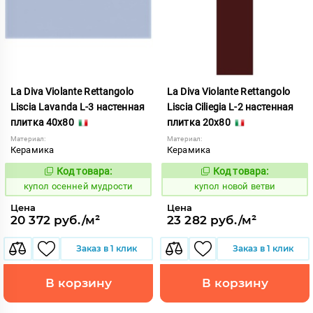
La Diva Violante Rettangolo
La Diva Violante Rettangolo
Liscia Lavanda L-3 настенная
Liscia Ciliegia L-2 настенная
плитка 40x80
плитка 20x80
Материал:
Материал:
Керамика
Керамика
Код товара:
Код товара:
852180
851884
Код:
Код:
купол осенней мудрости
купол новой ветви
Цена
Цена
20 372 руб./м²
23 282 руб./м²
Заказ в 1 клик
Заказ в 1 клик
В корзину
В корзину