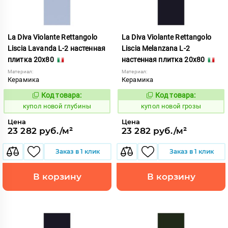
La Diva Violante Rettangolo
La Diva Violante Rettangolo
Liscia Lavanda L-2 настенная
Liscia Melanzana L-2
плитка 20x80
настенная плитка 20x80
Материал:
Материал:
Керамика
Керамика
Код товара:
Код товара:
851892
851894
Код:
Код:
купол новой глубины
купол новой грозы
Цена
Цена
23 282 руб./м²
23 282 руб./м²
Заказ в 1 клик
Заказ в 1 клик
В корзину
В корзину