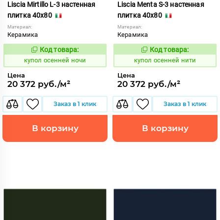
Liscia Mirtillo L-3 настенная
Liscia Menta S-3 настенная
плитка 40x80
плитка 40x80
Материал:
Материал:
Керамика
Керамика
Код товара:
Код товара:
852186
852185
Код:
Код:
купол осенней ночи
купол осенней нити
Цена
Цена
20 372 руб./м²
20 372 руб./м²
Заказ в 1 клик
Заказ в 1 клик
В корзину
В корзину