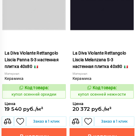
La Diva Violante Rettangolo
La Diva Violante Rettangolo
Liscia Panna S-3 настенная
Liscia Melanzana S-3
плитка 40x80
настенная плитка 40x80
Материал:
Материал:
Керамика
Керамика
Код товара:
Код товара:
852189
852183
Код:
Код:
купол осенней орхидеи
купол осенней нежности
Цена
Цена
19 540 руб./м²
20 372 руб./м²
Заказ в 1 клик
Заказ в 1 клик