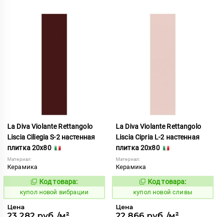
La Diva Violante Rettangolo
La Diva Violante Rettangolo
Liscia Ciliegia S-2 настенная
Liscia Cipria L-2 настенная
плитка 20x80
плитка 20x80
Материал:
Материал:
Керамика
Керамика
Код товара:
Код товара:
851885
851886
Код:
Код:
купол новой вибрации
купол новой сливы
Цена
Цена
23 282 руб./м²
22 866 руб./м²