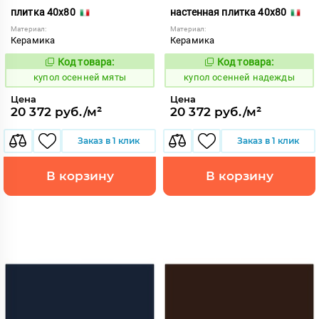
плитка 40x80
настенная плитка 40x80
Материал:
Материал:
Керамика
Керамика
Код товара:
Код товара:
852181
852182
Код:
Код:
купол осенней мяты
купол осенней надежды
Цена
Цена
20 372 руб./м²
20 372 руб./м²
Заказ в 1 клик
Заказ в 1 клик
В корзину
В корзину