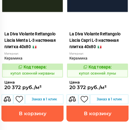
La Diva Violante Rettangolo
La Diva Violante Rettangolo
Liscia Menta L-3 настенная
Liscia Capri L-3 настенная
плитка 40x80
плитка 40x80
Материал:
Материал:
Керамика
Керамика
Код товара:
Код товара:
852184
852170
Код:
Код:
купол осенней нирваны
купол осенней луны
Цена
Цена
20 372 руб./м²
20 372 руб./м²
Заказ в 1 клик
Заказ в 1 клик
В корзину
В корзину