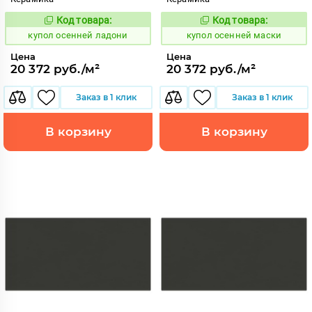
Код товара:
Код товара:
852167
852172
Код:
Код:
купол осенней ладони
купол осенней маски
Цена
Цена
20 372 руб./м²
20 372 руб./м²
Заказ в 1 клик
Заказ в 1 клик
В корзину
В корзину