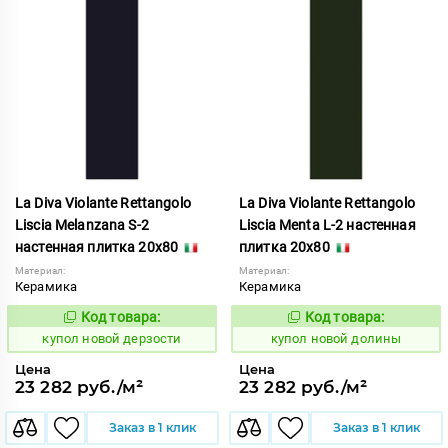
La Diva Violante Rettangolo
La Diva Violante Rettangolo
Liscia Melanzana S-2
Liscia Menta L-2 настенная
настенная плитка 20x80
плитка 20x80
Материал:
Материал:
Керамика
Керамика
Код товара:
Код товара:
851895
851896
Код:
Код:
купол новой дерзости
купол новой долины
Цена
Цена
23 282 руб./м²
23 282 руб./м²
Заказ в 1 клик
Заказ в 1 клик