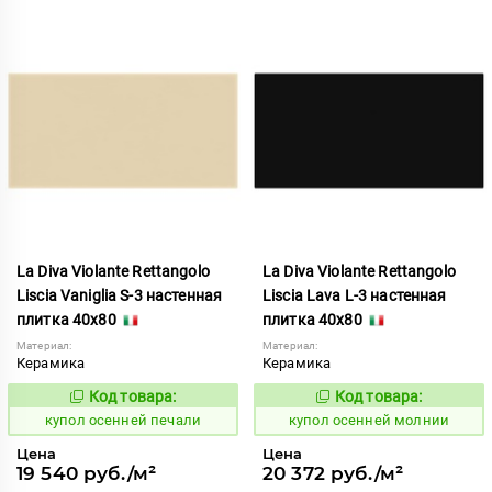
La Diva Violante Rettangolo
La Diva Violante Rettangolo
Liscia Vaniglia S-3 настенная
Liscia Lava L-3 настенная
плитка 40x80
плитка 40x80
Материал:
Материал:
Керамика
Керамика
Код товара:
Код товара:
852195
852178
Код:
Код:
купол осенней печали
купол осенней молнии
Цена
Цена
19 540 руб./м²
20 372 руб./м²