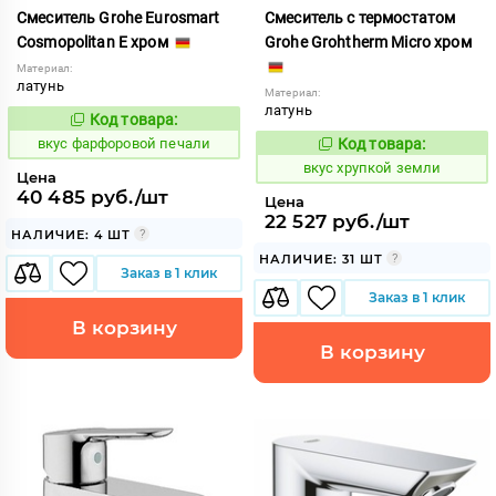
Смеситель Grohe Eurosmart
Смеситель с термостатом
Cosmopolitan E хром
Grohe Grohtherm Micro хром
Материал:
латунь
Материал:
латунь
Код товара:
185820
Код:
вкус фарфоровой печали
Код товара:
186155
Код:
вкус хрупкой земли
Цена
40 485 руб./шт
Цена
22 527 руб./шт
НАЛИЧИЕ: 4 ШТ
НАЛИЧИЕ: 31 ШТ
Заказ в 1 клик
Заказ в 1 клик
В корзину
В корзину