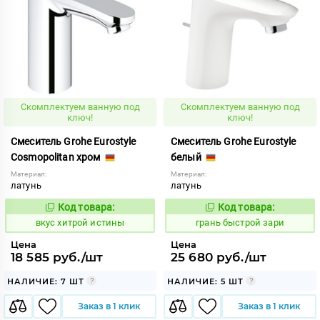
Скомплектуем ванную под
Скомплектуем ванную под
ключ!
ключ!
Смеситель Grohe Eurostyle
Смеситель Grohe Eurostyle
Cosmopolitan хром
белый
Материал:
Материал:
латунь
латунь
Код товара:
Код товара:
185911
313528
Код:
Код:
вкус хитрой истины
грань быстрой зари
Цена
Цена
18 585 руб./шт
25 680 руб./шт
НАЛИЧИЕ: 7 ШТ
НАЛИЧИЕ: 5 ШТ
Заказ в 1 клик
Заказ в 1 клик