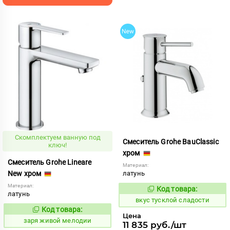
Скомплектуем ванную под
Смеситель Grohe BauClassic
ключ!
хром
Смеситель Grohe Lineare
Материал:
New хром
латунь
Материал:
Код товара:
185220
Код:
латунь
вкус тусклой сладости
Код товара:
425298
Код:
Цена
заря живой мелодии
11 835 руб./шт