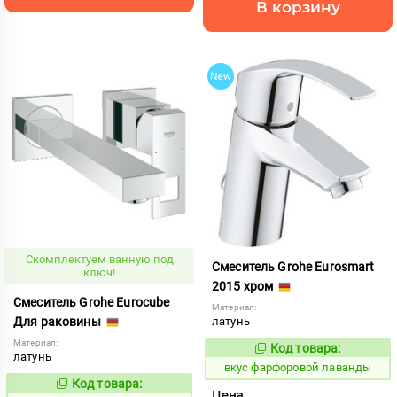
В корзину
Скомплектуем ванную под
Смеситель Grohe Eurosmart
ключ!
2015 хром
Смеситель Grohe Eurocube
Материал:
Для раковины
латунь
Материал:
Код товара:
185791
Код:
латунь
вкус фарфоровой лаванды
Код товара:
185523
Код:
Цена