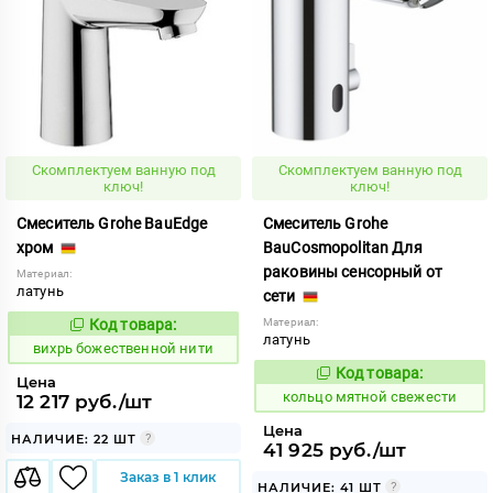
Скомплектуем ванную под
Скомплектуем ванную под
ключ!
ключ!
Смеситель Grohe BauEdge
Смеситель Grohe
хром
BauCosmopolitan Для
раковины сенсорный от
Материал:
латунь
сети
Код товара:
Материал:
157060
Код:
латунь
вихрь божественной нити
Код товара:
742208
Код:
Цена
кольцо мятной свежести
12 217 руб./шт
Цена
НАЛИЧИЕ: 22 ШТ
41 925 руб./шт
Заказ в 1 клик
НАЛИЧИЕ: 41 ШТ