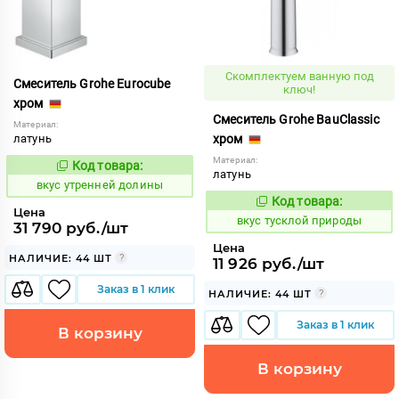
Скомплектуем ванную под
Смеситель Grohe Eurocube
ключ!
хром
Смеситель Grohe BauClassic
Материал:
латунь
хром
Материал:
Код товара:
185521
Код:
латунь
вкус утренней долины
Код товара:
185225
Код:
Цена
вкус тусклой природы
31 790 руб./шт
Цена
НАЛИЧИЕ: 44 ШТ
11 926 руб./шт
Заказ в 1 клик
НАЛИЧИЕ: 44 ШТ
Заказ в 1 клик
В корзину
В корзину