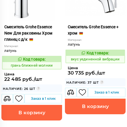
Смеситель Grohe Essence
Смеситель Grohe Essence +
New Для раковины Хром
хром
глянец с д/к
Материал:
латунь
Материал:
латунь
Код товара:
185385
Код:
Код товара:
вкус уединенной вибрации
313178
Код:
грань ближней молнии
Цена
30 735 руб./шт
Цена
22 485 руб./шт
НАЛИЧИЕ: 37 ШТ
НАЛИЧИЕ: 26 ШТ
Заказ в 1 клик
Заказ в 1 клик
В корзину
В корзину