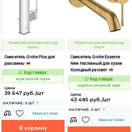
Скомплектуем ванную под
Скомплектуем ванную под
ключ!
ключ!
Смеситель Grohe Plus для
Смеситель Grohe Essence
раковины
New Настенный для кухни
Холодный рассвет
Код товара:
552719
Код:
игра лесной скуки
Код товара:
773903
Код:
корабль огненной зари
Цена
39 647 руб./шт
Цена
43 485 руб./шт
НАЛИЧИЕ: 3 ШТ
НАЛИЧИЕ: 3 ШТ
Заказ в 1 клик
Заказ в 1 клик
В корзину