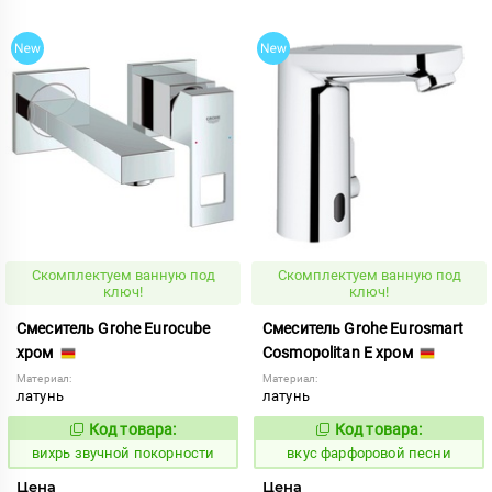
Скомплектуем ванную под
Скомплектуем ванную под
ключ!
ключ!
Смеситель Grohe Eurocube
Смеситель Grohe Eurosmart
хром
Cosmopolitan E хром
Материал:
Материал:
латунь
латунь
Код товара:
Код товара:
160072
185819
Код:
Код:
вихрь звучной покорности
вкус фарфоровой песни
Цена
Цена