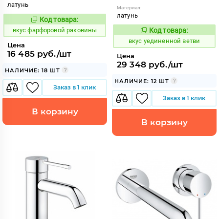
латунь
Материал:
латунь
Код товара:
185828
Код:
вкус фарфоровой раковины
Код товара:
185384
Код:
вкус уединенной ветви
Цена
16 485 руб./шт
Цена
29 348 руб./шт
НАЛИЧИЕ: 18 ШТ
НАЛИЧИЕ: 12 ШТ
Заказ в 1 клик
Заказ в 1 клик
В корзину
В корзину