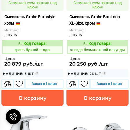
Скомплектуем ванную под
Скомплектуем ванную под
ключ!
ключ!
Смеситель Grohe Eurostyle
Смеситель Grohe BauLoop
хром
XL-Size, хром
Материал:
Материал:
латунь
латунь
Код товара:
Код товара:
313499
438087
Код:
Код:
грань бурной ягоды
звезда безмятежной секунды
Цена
Цена
20 879 руб./шт
20 250 руб./шт
НАЛИЧИЕ: 3 ШТ
НАЛИЧИЕ: 26 ШТ
Заказ в 1 клик
Заказ в 1 клик
В корзину
В корзину