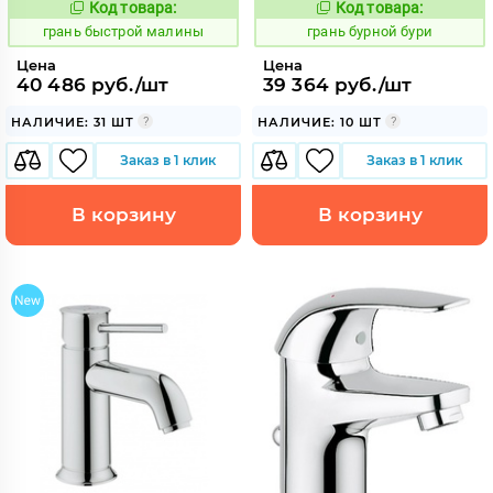
Код товара:
Код товара:
313546
313380
Код:
Код:
грань быстрой малины
грань бурной бури
Цена
Цена
40 486 руб./шт
39 364 руб./шт
НАЛИЧИЕ: 31 ШТ
НАЛИЧИЕ: 10 ШТ
Заказ в 1 клик
Заказ в 1 клик
В корзину
В корзину