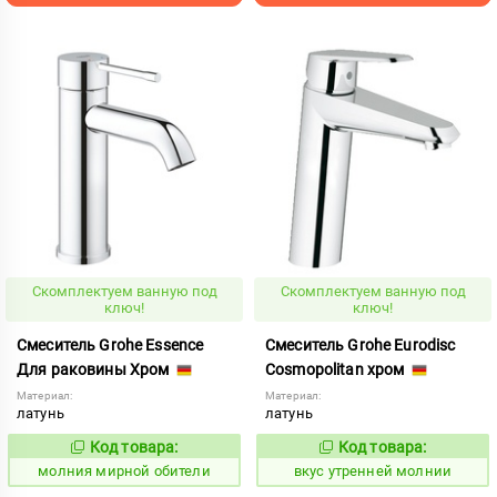
Скомплектуем ванную под
Скомплектуем ванную под
ключ!
ключ!
Смеситель Grohe Essence
Смеситель Grohe Eurodisc
Для раковины Хром
Cosmopolitan хром
Материал:
Материал:
латунь
латунь
Код товара:
Код товара:
1007187
185553
Код:
Код:
молния мирной обители
вкус утренней молнии