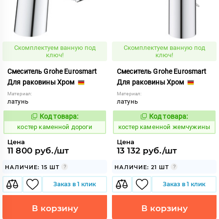
Скомплектуем ванную под
Скомплектуем ванную под
ключ!
ключ!
Смеситель Grohe Eurosmart
Смеситель Grohe Eurosmart
Для раковины Хром
Для раковины Хром
Материал:
Материал:
латунь
латунь
Код товара:
Код товара:
801522
801526
Код:
Код:
костер каменной дороги
костер каменной жемчужины
Цена
Цена
11 800 руб./шт
13 132 руб./шт
НАЛИЧИЕ: 15 ШТ
НАЛИЧИЕ: 21 ШТ
Заказ в 1 клик
Заказ в 1 клик
В корзину
В корзину