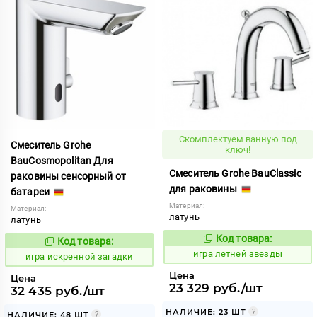
Скомплектуем ванную под
Смеситель Grohe
ключ!
BauCosmopolitan Для
Смеситель Grohe BauClassic
раковины сенсорный от
для раковины
батареи
Материал:
Материал:
латунь
латунь
Код товара:
Код товара:
552779
Код:
551402
Код:
игра летней звезды
игра искренной загадки
Цена
Цена
23 329 руб./шт
32 435 руб./шт
НАЛИЧИЕ: 23 ШТ
НАЛИЧИЕ: 48 ШТ