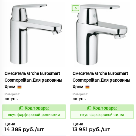
Смеситель Grohe Eurosmart
Смеситель Grohe Eurosmart
Cosmopolitan Для раковины
Cosmopolitan Для раковины
Хром
Хром
Материал:
Материал:
латунь
латунь
Код товара:
Код товара:
185830
185838
Код:
Код:
вкус фарфоровой реликвии
вкус фарфоровой силы
Цена
Цена
14 385 руб./шт
13 951 руб./шт