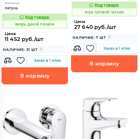
Материал:
Код товара:
553015
Код:
латунь
игра луговой гальки
Код товара:
159445
Код:
Цена
вихрь дикой печали
27 640 руб./шт
Цена
НАЛИЧИЕ: 7 ШТ
11 452 руб./шт
Заказ в 1 клик
НАЛИЧИЕ: 31 ШТ
Заказ в 1 клик
В корзину
В корзину