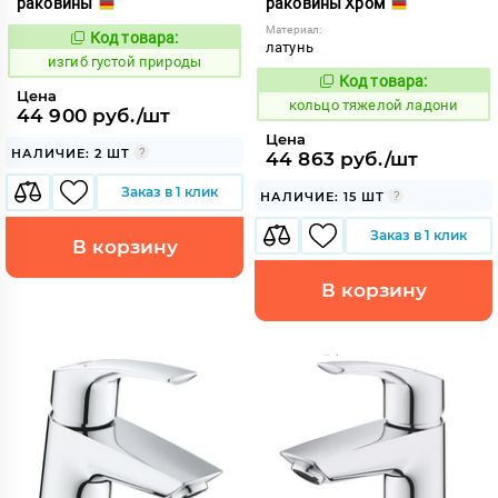
раковины
раковины Хром
Материал:
Код товара:
565475
Код:
латунь
изгиб густой природы
Код товара:
747792
Код:
Цена
кольцо тяжелой ладони
44 900 руб./шт
Цена
НАЛИЧИЕ: 2 ШТ
44 863 руб./шт
Заказ в 1 клик
НАЛИЧИЕ: 15 ШТ
Заказ в 1 клик
В корзину
В корзину