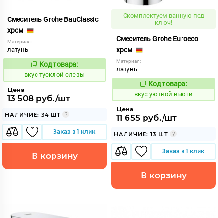
Скомплектуем ванную под
Смеситель Grohe BauClassic
ключ!
хром
Смеситель Grohe Euroeco
Материал:
латунь
хром
Материал:
Код товара:
185221
Код:
латунь
вкус тусклой слезы
Код товара:
185639
Код:
Цена
вкус уютной вьюги
13 508 руб./шт
Цена
НАЛИЧИЕ: 34 ШТ
11 655 руб./шт
Заказ в 1 клик
НАЛИЧИЕ: 13 ШТ
Заказ в 1 клик
В корзину
В корзину