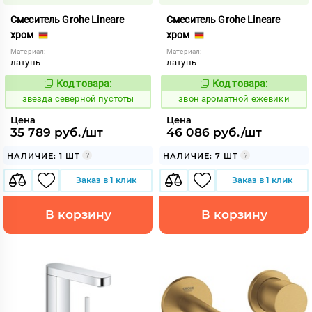
Смеситель Grohe Lineare
Смеситель Grohe Lineare
хром
хром
Материал:
Материал:
латунь
латунь
Код товара:
Код товара:
448074
453399
Код:
Код:
звезда северной пустоты
звон ароматной ежевики
Цена
Цена
35 789 руб./шт
46 086 руб./шт
НАЛИЧИЕ: 1 ШТ
НАЛИЧИЕ: 7 ШТ
Заказ в 1 клик
Заказ в 1 клик
В корзину
В корзину