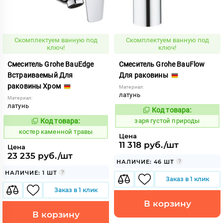
Скомплектуем ванную под
Скомплектуем ванную под
ключ!
ключ!
Смеситель Grohe BauEdge
Смеситель Grohe BauFlow
Встраиваемый Для
Для раковины
раковины Хром
Материал:
латунь
Материал:
латунь
Код товара:
424850
Код:
Код товара:
заря густой природы
801607
Код:
костер каменной травы
Цена
11 318 руб./шт
Цена
23 235 руб./шт
НАЛИЧИЕ: 46 ШТ
НАЛИЧИЕ: 1 ШТ
Заказ в 1 клик
Заказ в 1 клик
В корзину
В корзину