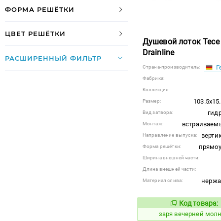
ФОРМА РЕШЁТКИ
ЦВЕТ РЕШЁТКИ
Душевой лоток Tece
Drainline
РАСШИРЕННЫЙ ФИЛЬТР
Г
Страна-производитель:
Фабрика:
Коллекция:
103.5x15
Размер:
гид
Вид затвора:
встраиваем
Монтаж:
верти
Направление выпуска:
прямоу
Форма решётки:
Ширина внешней части:
Длина внешней части:
нерж
Материал слива:
Код товара:
423428
Код
заря вечерней мол