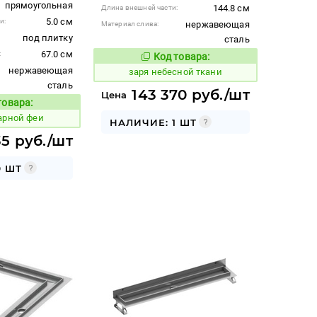
прямоугольная
144.8 см
Длина внешней части:
5.0 см
и:
нержавеющая
Материал слива:
под плитку
сталь
67.0 см
:
Код товара:
429855
Код товара:
нержавеющая
заря небесной ткани
сталь
143 370 руб./шт
Цена
товара:
Код товара:
арной феи
НАЛИЧИЕ: 1 ШТ
35 руб./шт
9 ШТ