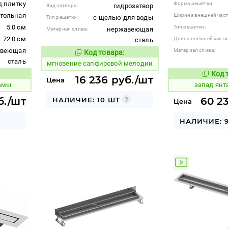
д плитку
Форма решётки:
гидрозатвор
Вид затвора:
гольная
Ширина внешней част
с щелью для воды
Тип решетки:
5.0 см
Тип решетки:
нержавеющая
Материал слива:
72.0 см
Длина внешней части
сталь
авеющая
Материал слива:
Код товара:
947673
Код товара:
сталь
мгновение сапфировой мелодии
Код 
421738
 товара:
16 236 руб./шт
Цена
льмы
запад янт
б./шт
60 2
НАЛИЧИЕ: 10 ШТ
Цена
НАЛИЧИЕ: 