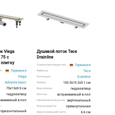
к Viega
Душевой лоток Tece
 75 с
Drainline
 плитку
Германия
Страна-производитель:
Германия
ь:
Tece
Фабрика:
Viega
Drainline
Коллекция:
Advantix basic
153.5x15.2x5.1 см
Размер:
75x13x9.5 см
гидрозатвор
Вид затвора:
гидрозатвор
встраиваемый в пол
Монтаж:
раиваемый в пол
вертикальный
Направление выпуска:
:
прямоугольная
Форма решётки:
горизонтальный
6.6 см
Ширина внешней части: