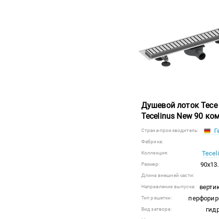
Душевой лоток Tece
Tecelinus New 90 ко
Г
Страна-производитель:
Фабрика:
Tecel
Коллекция:
90x13.
Размер:
Длина внешней части:
верти
Направление выпуска:
перфорир
Тип решетки:
гид
Вид затвора: