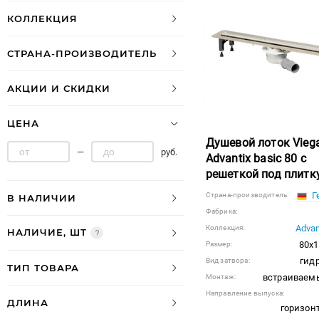
КОЛЛЕКЦИЯ
СТРАНА-ПРОИЗВОДИТЕЛЬ
АКЦИИ И СКИДКИ
ЦЕНА
Душевой лоток Vieg
—
руб.
Advantix basic 80 с
решеткой под плитк
Г
Страна-производитель:
В НАЛИЧИИ
Фабрика:
Advan
Коллекция:
НАЛИЧИЕ, ШТ
80x1
Размер:
гид
Вид затвора:
ТИП ТОВАРА
встраиваем
Монтаж:
Направление выпуска:
ДЛИНА
горизон