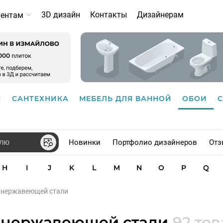
3D дизайн
Контакты
Дизайнерам
иентам
И
САНТЕХНИКА
МЕБЕЛЬ ДЛЯ ВАННОЙ
ОБОИ
Новинки
Портфолио дизайнеров
Отз
H
I
J
K
L
M
N
O
P
Q
з нержавеющей стали
з нержавеющей стали
92 то