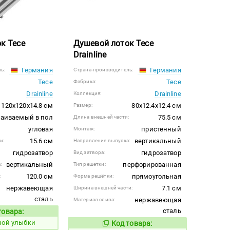
к Tece
Душевой лоток Tece
Drainline
Германия
Германия
ь:
Страна-производитель:
Tece
Tece
Фабрика:
Drainline
Drainline
Коллекция:
120x120x14.8 см
80x12.4x12.4 см
Размер:
раиваемый в пол
75.5 см
Длина внешней части:
угловая
пристенный
Монтаж:
15.6 см
вертикальный
и:
Направление выпуска:
гидрозатвор
гидрозатвор
Вид затвора:
вертикальный
перфорированная
:
Тип решетки:
120.0 см
прямоугольная
:
Форма решётки:
нержавеющая
7.1 см
Ширина внешней части:
сталь
нержавеющая
Материал слива:
сталь
товара:
Код товара:
ной улыбки
Код товара:
508676
Код товара: