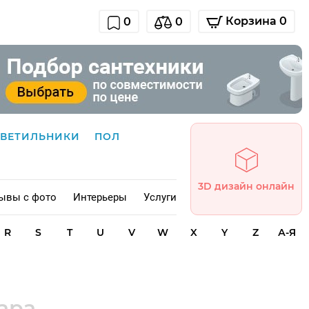
Корзина 0
0
0
СВЕТИЛЬНИКИ
ПОЛ
3D дизайн онлайн
ывы с фото
Интерьеры
Услуги
R
S
T
U
V
W
X
Y
Z
А-Я
вара