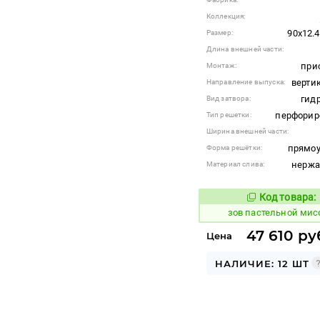
Коллекция:
90x12.4
Размер:
Длина внешней части:
при
Монтаж:
верти
Направление выпуска:
гид
Вид затвора:
перфорир
Тип решетки:
Ширина внешней части:
прямоу
Форма решётки:
нерж
Материал слива:
Код товара:
508677
Код
зов пастельной мис
47 610 ру
Цена
НАЛИЧИЕ: 12 ШТ