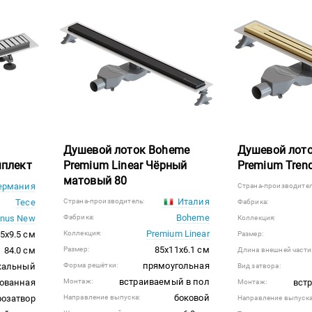
Душевой лоток Boheme
Душевой лот
мплект
Premium Linear Чёрный
Premium Tren
матовый 80
ермания
Страна-производител
Италия
Tece
Страна-производитель:
Фабрика:
Boheme
inus New
Фабрика:
Коллекция:
Premium Linear
5x9.5 см
Коллекция:
Размер:
85x11x6.1 см
84.0 см
Размер:
Длина внешней части
прямоугольная
кальный
Форма решётки:
Вид затвора:
встраиваемый в пол
ованная
Монтаж:
вст
Монтаж:
боковой
розатвор
Направление выпуска:
Направление выпуска