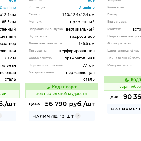
Tece
Tece
Drainline
Drainline
Коллекция:
Коллекция:
x12.4 см
150x12.4x12.4 см
Размер:
Размер:
85.5 см
пристенный
Монтаж:
Вид затвора:
стенный
вертикальный
вст
Направление выпуска:
Монтаж:
кальный
гидрозатвор
Вид затвора:
Направление выпуска
розатвор
145.5 см
Длина внешней части:
Форма решётки:
ованная
перфорированная
Тип решетки:
Ширина внешней част
7.1 см
прямоугольная
Форма решётки:
Длина внешней части
гольная
7.1 см
Ширина внешней части:
Материал слива:
авеющая
нержавеющая
Материал слива:
сталь
сталь
Код 
429857
заря небе
Код товара:
508680
 товара:
Код товара:
сии
зов пастельной мудрости
90 3
Цена
б./шт
56 790 руб./шт
Цена
НАЛИЧИЕ: 1
НАЛИЧИЕ: 13 ШТ