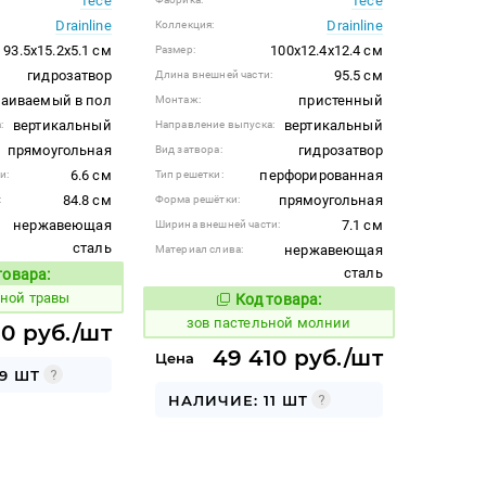
Tece
Tece
Drainline
Drainline
Коллекция:
93.5x15.2x5.1 см
100x12.4x12.4 см
Размер:
гидрозатвор
95.5 см
Длина внешней части:
раиваемый в пол
пристенный
Монтаж:
вертикальный
вертикальный
:
Направление выпуска:
прямоугольная
гидрозатвор
Вид затвора:
6.6 см
перфорированная
и:
Тип решетки:
84.8 см
прямоугольная
:
Форма решётки:
нержавеющая
7.1 см
Ширина внешней части:
сталь
нержавеющая
Материал слива:
сталь
товара:
Код товара:
сной травы
Код товара:
508678
Код товара:
зов пастельной молнии
60 руб./шт
49 410 руб./шт
Цена
9 ШТ
НАЛИЧИЕ: 11 ШТ