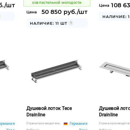
зов пастельной молодости
б./шт
108 6
Цена
50 850 руб./шт
Цена
НАЛИЧИЕ: 1
НАЛИЧИЕ: 11 ШТ
Душевой лоток Tece
Душевой лото
Drainline
Drainline
ермания
Германия
Страна-производитель:
Страна-производител
Фабрика:
Фабрика: