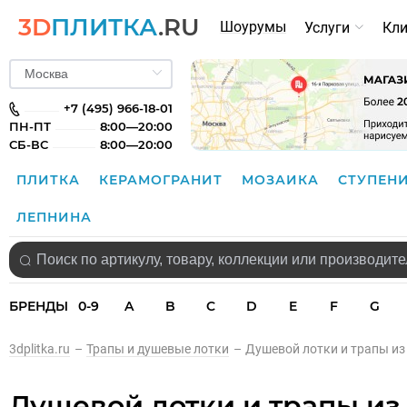
3D
ПЛИТКА
.RU
Шоурумы
Услуги
Кл
+7 (495) 966-18-01
ПН-ПТ
8:00—20:00
СБ-ВС
8:00—20:00
ПЛИТКА
КЕРАМОГРАНИТ
МОЗАИКА
СТУПЕН
ЛЕПНИНА
БРЕНДЫ
0-9
A
B
C
D
E
F
G
3dplitka.ru
–
Трапы и душевые лотки
–
Душевой лотки и трапы и
Душевой лотки и трапы и