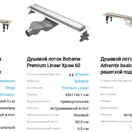
a
Душевой лоток Boheme
Душевой лото
Premium Linear Хром 60
Advantix basic
у
решеткой под
Италия
Страна-производитель:
ермания
Boheme
Страна-производител
Фабрика:
Viega
Premium Linear
Фабрика:
Коллекция:
tix basic
65x11x6.1 см
Коллекция:
Размер:
3x9.5 см
прямоугольная
Размер:
Форма решётки:
розатвор
встраиваемый в пол
Вид затвора:
Монтаж:
ый в пол
вст
боковой
Монтаж:
Направление выпуска:
60.0 см
Направление выпуска
Длина внешней части:
тальный
6.0 см
Ширина внешней части: