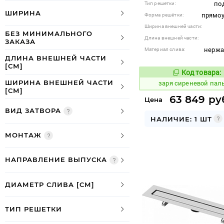
по
Тип решетки:
ШИРИНА
прямоу
Форма решётки:
Ширина внешней части:
БЕЗ МИНИМАЛЬНОГО
Длина внешней части:
ЗАКАЗА
нерж
Материал слива:
ДЛИНА ВНЕШНЕЙ ЧАСТИ
[СМ]
Код товара:
432692
Код
ШИРИНА ВНЕШНЕЙ ЧАСТИ
заря сиреневой па
[СМ]
63 849 ру
Цена
ВИД ЗАТВОРА
НАЛИЧИЕ: 1 ШТ
МОНТАЖ
НАПРАВЛЕНИЕ ВЫПУСКА
ДИАМЕТР СЛИВА [СМ]
ТИП РЕШЕТКИ