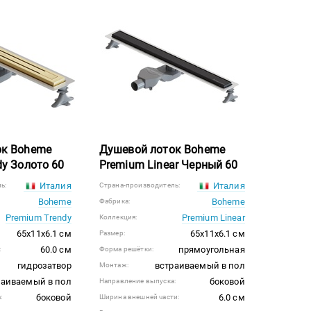
ок Boheme
Душевой лоток Boheme
dy Золото 60
Premium Linear Черный 60
Италия
Италия
ь:
Страна-производитель:
Boheme
Boheme
Фабрика:
Premium Trendy
Premium Linear
Коллекция:
65x11x6.1 см
65x11x6.1 см
Размер:
60.0 см
прямоугольная
:
Форма решётки:
гидрозатвор
встраиваемый в пол
Монтаж:
раиваемый в пол
боковой
Направление выпуска:
боковой
6.0 см
:
Ширина внешней части: