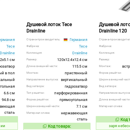
Душевой лоток Tece
Душевой лото
Drainline
Drainline 120
ермания
Германия
Страна-производитель:
Страна-производител
Tece
Tece
Фабрика:
Фабрика:
Drainline
Drainline
Коллекция:
Коллекция:
.2x5.1 см
120x12.4x12.4 см
Размер:
Размер:
розатвор
115.5 см
вст
Длина внешней части:
Монтаж:
ый в пол
пристенный
Монтаж:
Форма решётки:
кальный
вертикальный
Направление выпуска:
Ширина внешней част
гольная
гидрозатвор
Вид затвора:
Вид затвора:
6.6 см
перфорированная
Тип решетки:
Направление выпуска
94.8 см
прямоугольная
Форма решётки:
Длина внешней части
авеющая
7.1 см
Ширина внешней части:
Материал слива:
сталь
нержавеющая
Материал слива:
сталь
Код 
429861
 товара:
нии
заря небес
Код товара:
508679
Код товара: