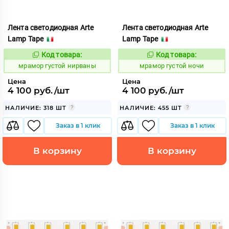
Лента светодиодная Arte
Лента светодиодная Arte
Lamp Tape
Lamp Tape
Код товара:
Код товара:
1065434
1065436
Код:
Код:
мрамор густой нирваны
мрамор густой ночи
Цена
Цена
4 100 руб./шт
4 100 руб./шт
НАЛИЧИЕ: 318 ШТ
НАЛИЧИЕ: 455 ШТ
Заказ в 1 клик
Заказ в 1 клик
В корзину
В корзину