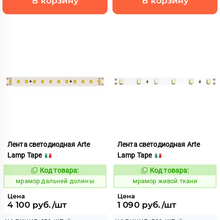
В корзину
В корзину
Лента светодиодная Arte
Лента светодиодная Arte
Lamp Tape
Lamp Tape
Код товара:
Код товара:
1065521
1065980
Код:
Код:
мрамор дальней долины
мрамор живой ткани
Цена
Цена
4 100 руб./шт
1 090 руб./шт