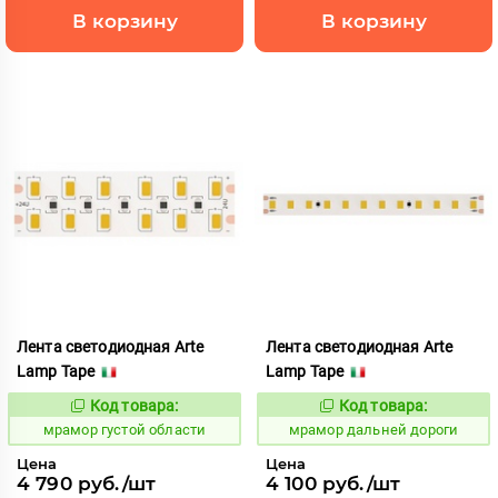
В корзину
В корзину
Лента светодиодная Arte
Лента светодиодная Arte
Lamp Tape
Lamp Tape
Код товара:
Код товара:
1065438
1065522
Код:
Код:
мрамор густой области
мрамор дальней дороги
Цена
Цена
4 790 руб./шт
4 100 руб./шт