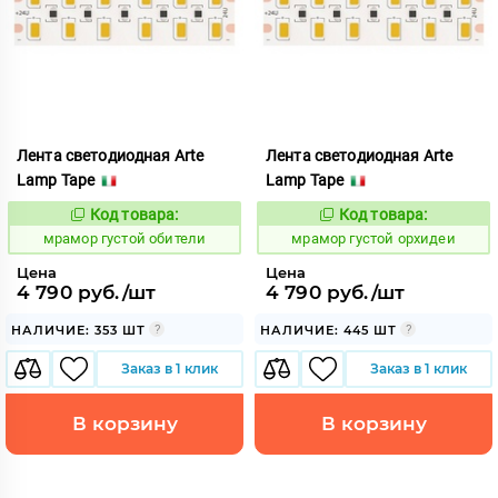
Лента светодиодная Arte
Лента светодиодная Arte
Lamp Tape
Lamp Tape
Код товара:
Код товара:
1065437
1065439
Код:
Код:
мрамор густой обители
мрамор густой орхидеи
Цена
Цена
4 790 руб./шт
4 790 руб./шт
НАЛИЧИЕ: 353 ШТ
НАЛИЧИЕ: 445 ШТ
Заказ в 1 клик
Заказ в 1 клик
В корзину
В корзину