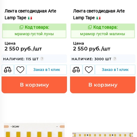
Лента светодиодная Arte
Лента светодиодная Arte
Lamp Tape
Lamp Tape
Код товара:
Код товара:
1065420
1065421
Код:
Код:
мрамор густой луны
мрамор густой малины
Цена
Цена
2 550 руб./шт
2 550 руб./шт
НАЛИЧИЕ: 115 ШТ
НАЛИЧИЕ: 3000 ШТ
Заказ в 1 клик
Заказ в 1 клик
В корзину
В корзину