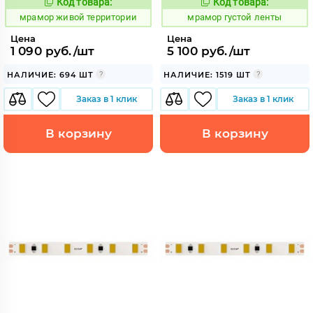
Код товара:
Код товара:
1065979
1065418
Код:
Код:
мрамор живой территории
мрамор густой ленты
Цена
Цена
1 090 руб./шт
5 100 руб./шт
НАЛИЧИЕ: 694 ШТ
НАЛИЧИЕ: 1519 ШТ
Заказ в 1 клик
Заказ в 1 клик
В корзину
В корзину