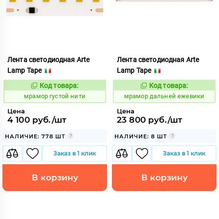
Лента светодиодная Arte
Лента светодиодная Arte
Lamp Tape
Lamp Tape
Код товара:
Код товара:
1065435
1065524
Код:
Код:
мрамор густой нити
мрамор дальней ежевики
Цена
Цена
4 100 руб./шт
23 800 руб./шт
НАЛИЧИЕ: 778 ШТ
НАЛИЧИЕ: 8 ШТ
Заказ в 1 клик
Заказ в 1 клик
В корзину
В корзину