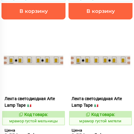
В корзину
В корзину
Лента светодиодная Arte
Лента светодиодная Arte
Lamp Tape
Lamp Tape
Код товара:
Код товара:
1065424
1065425
Код:
Код:
мрамор густой мельницы
мрамор густой метели
Цена
Цена