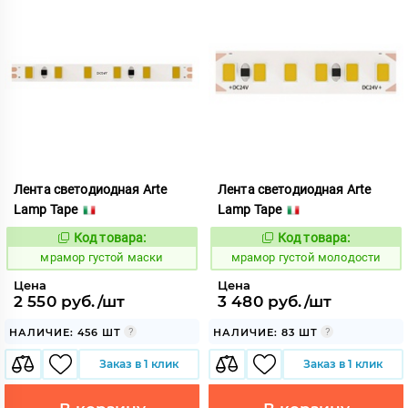
Лента светодиодная Arte
Лента светодиодная Arte
Lamp Tape
Lamp Tape
Код товара:
Код товара:
1065422
1065429
Код:
Код:
мрамор густой маски
мрамор густой молодости
Цена
Цена
2 550 руб./шт
3 480 руб./шт
НАЛИЧИЕ: 456 ШТ
НАЛИЧИЕ: 83 ШТ
Заказ в 1 клик
Заказ в 1 клик