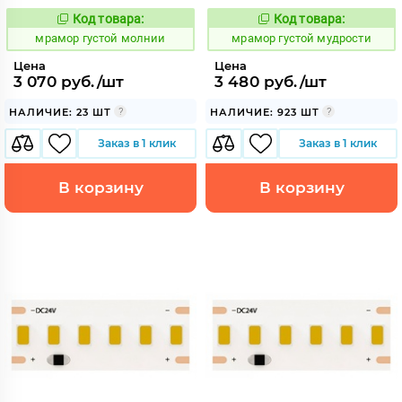
Код товара:
Код товара:
1065428
1065430
Код:
Код:
мрамор густой молнии
мрамор густой мудрости
Цена
Цена
3 070 руб./шт
3 480 руб./шт
НАЛИЧИЕ: 23 ШТ
НАЛИЧИЕ: 923 ШТ
Заказ в 1 клик
Заказ в 1 клик
В корзину
В корзину