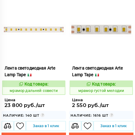
Лента светодиодная Arte
Лента светодиодная Arte
Lamp Tape
Lamp Tape
Код товара:
Код товара:
1065523
1065423
Код:
Код:
мрамор дальней совести
мрамор густой мелодии
Цена
Цена
23 800 руб./шт
2 550 руб./шт
НАЛИЧИЕ: 140 ШТ
НАЛИЧИЕ: 1616 ШТ
Заказ в 1 клик
Заказ в 1 клик