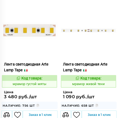
Лента светодиодная Arte
Лента светодиодная Arte
Lamp Tape
Lamp Tape
Код товара:
Код товара:
1065431
1065978
Код:
Код:
мрамор густой мяты
мрамор живой тени
Цена
Цена
3 480 руб./шт
1 090 руб./шт
НАЛИЧИЕ: 756 ШТ
НАЛИЧИЕ: 658 ШТ
Заказ в 1 клик
Заказ в 1 клик