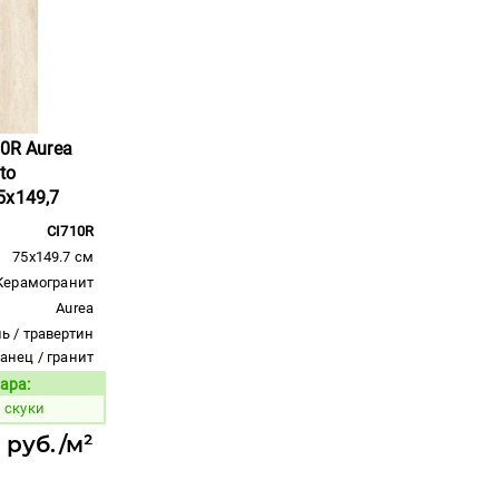
10R Aurea
ato
5x149,7
CI710R
75x149.7 см
Керамогранит
Aurea
ь / травертин
ланец / гранит
ара:
Код товара:
 скуки
 руб./м²