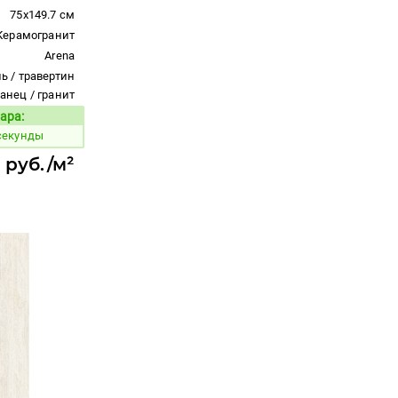
75x149.7 см
Керамогранит
Arena
ь / травертин
ланец / гранит
ара:
Код товара:
 секунды
 руб./м²