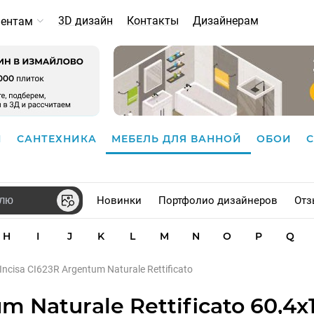
3D дизайн
Контакты
Дизайнерам
иентам
И
САНТЕХНИКА
МЕБЕЛЬ ДЛЯ ВАННОЙ
ОБОИ
Новинки
Портфолио дизайнеров
Отз
H
I
J
K
L
M
N
O
P
Q
ncisa CI623R Argentum Naturale Rettificato
 Naturale Rettificato 60,4x1