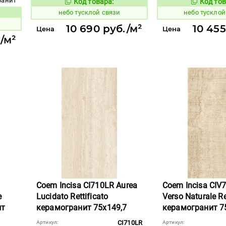
гранит
Код товара:
Код тов
1122711
1122716
Код товара:
небо тусклой связи
небо тусклой
вара:
10 690 руб./м²
10 455
Цена
Цена
/м²
Coem Incisa CI710LR Aurea
Coem Incisa CIV
e
Lucidato Rettificato
Verso Naturale Re
ит
керамогранит 75x149,7
керамогранит 7
CI710LR
Артикул:
Артикул: