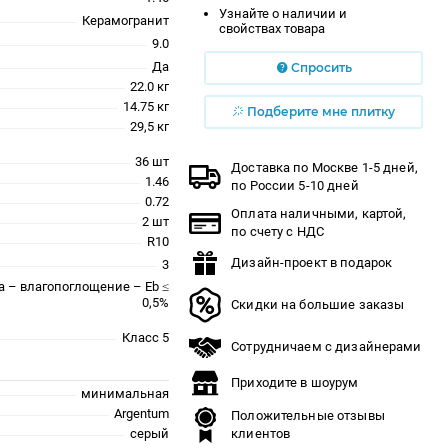
Узнайте о наличии и
Керамогранит
свойствах товара
9.0
Да
Спросить
22.0 кг
14.75 кг
Подберите мне плитку
29,5 кг
36 шт
Доставка по Москве 1-5 дней,
1.46
по России 5-10 дней
0.72
Оплата наличными, картой,
2 шт
по счету с НДС
R10
Дизайн-проект в подарок
3
a – влагопоглощение – Eb ≤
0,5%
Скидки на большие заказы
Класс 5
Сотрудничаем с дизайнерами
Приходите в шоурум
минимальная
Argentum
Положительные отзывы
серый
клиентов