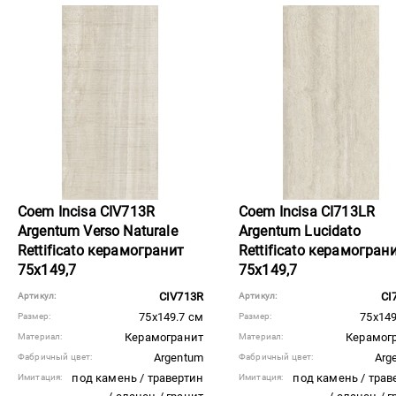
Coem Incisa CIV713R
Coem Incisa CI713LR
Argentum Verso Naturale
Argentum Lucidato
Rettificato керамогранит
Rettificato керамогран
75x149,7
75x149,7
CIV713R
CI
Артикул:
Артикул:
75x149.7 см
75x149
Размер:
Размер:
Керамогранит
Керамог
Материал:
Материал:
Argentum
Arg
Фабричный цвет:
Фабричный цвет:
под камень / травертин
под камень / трав
Имитация:
Имитация: