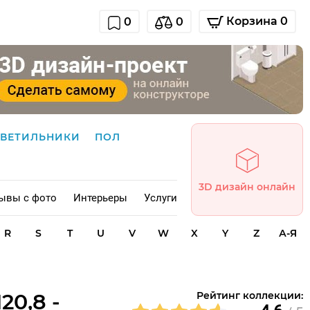
Корзина 0
0
0
СВЕТИЛЬНИКИ
ПОЛ
3D дизайн онлайн
ывы с фото
Интерьеры
Услуги
R
S
T
U
V
W
X
Y
Z
А-Я
20,8 -
Рейтинг коллекции: