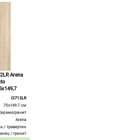
12LR Arena
ato
5x149,7
CI712LR
75x149.7 см
Керамогранит
Arena
ь / травертин
ланец / гранит