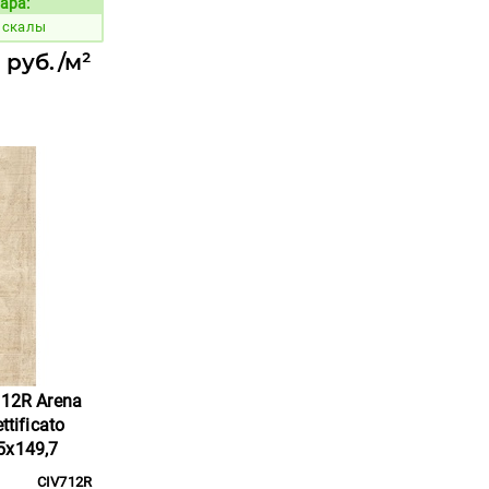
ара:
Код товара:
 скалы
 руб./м²
712R Arena
ttificato
5x149,7
CIV712R