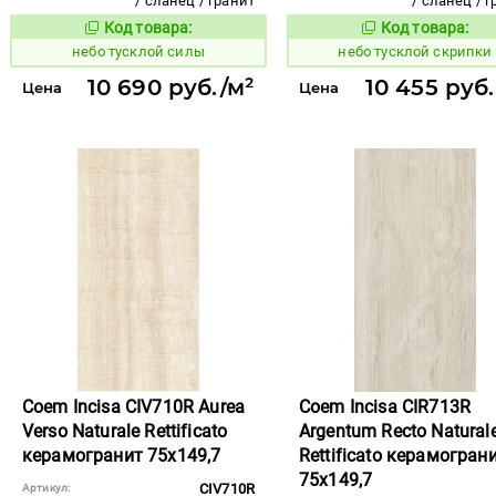
/ сланец / гранит
/ сланец / 
Код товара:
Код товара:
1122713
1122717
Код товара:
Код то
небо тусклой силы
небо тусклой скрипки
10 690 руб./м²
10 455 руб.
Цена
Цена
Coem Incisa CIV710R Aurea
Coem Incisa CIR713R
Verso Naturale Rettificato
Argentum Recto Natural
керамогранит 75x149,7
Rettificato керамогран
75x149,7
CIV710R
Артикул: