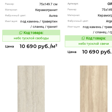
CI
75x149.7 см
Артикул:
Размер:
75x149
Керамогранит
Размер:
Материал:
Керамог
Aurea
Материал:
Фабричный цвет:
Arg
под камень / травертин
Фабричный цвет:
Имитация:
/ сланец / гранит
под камень / трав
Имитация:
/ сланец / 
Код товара:
1122710
Код товара:
небо тусклой свободы
Код товара:
1122709
Код то
небо тусклой свечи
10 690 руб./м²
Цена
10 690 руб.
Цена