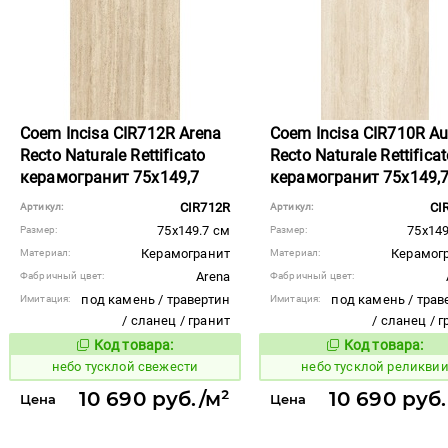
Coem Incisa CIR712R Arena
Coem Incisa CIR710R Au
Recto Naturale Rettificato
Recto Naturale Rettifica
керамогранит 75x149,7
керамогранит 75x149,
CIR712R
CI
Артикул:
Артикул:
75x149.7 см
75x149
Размер:
Размер:
Керамогранит
Керамог
Материал:
Материал:
Arena
Фабричный цвет:
Фабричный цвет:
под камень / травертин
под камень / трав
Имитация:
Имитация:
/ сланец / гранит
/ сланец / 
Код товара:
Код товара:
1122708
1122705
Код товара:
Код то
небо тусклой свежести
небо тусклой реликви
10 690 руб./м²
10 690 руб.
Цена
Цена