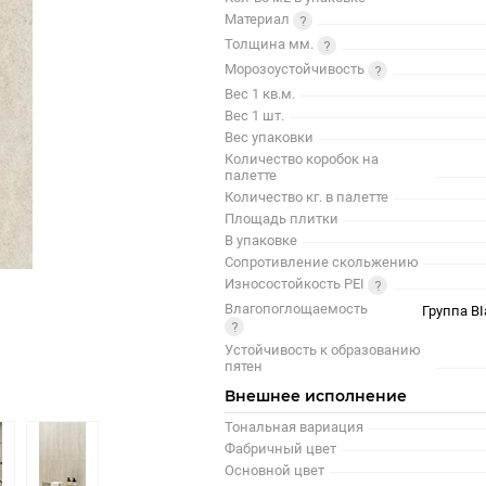
Материал
Толщина мм.
Морозоустойчивость
Вес 1 кв.м.
Вес 1 шт.
Вес упаковки
Количество коробок на
палетте
Количество кг. в палетте
Площадь плитки
В упаковке
Сопротивление скольжению
Износостойкость PEI
Влагопоглощаемость
Группа BI
Устойчивость к образованию
пятен
Внешнее исполнение
Тональная вариация
Фабричный цвет
Основной цвет