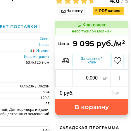
4.6
/ 5
На почту
PDF каталог
Код товара:
1122678
ЕКТ ПОСТАВКИ
1
Код товара:
небо тусклой молнии
Coem
9 095 руб./м²
Цена
Incisa
Италия
Керамогранит
Заказать в 1
клик
60.4x120.8 см
м²
0CI623R / CI623R
60.4
0 руб.
0 шт
120.8
25
В корзину
ной, Для коридора и кухни,
 общественных помещений
СКЛАДСКАЯ ПРОГРАММА
1.46