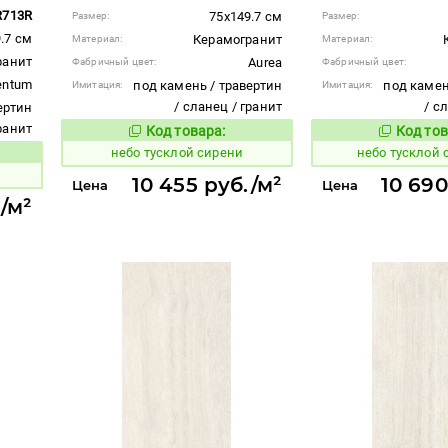
R713R
75x149.7 см
Размер:
Размер:
.7 см
Керамогранит
Материал:
Материал:
ранит
Aurea
Фабричный цвет:
Фабричный цвет:
entum
под камень / травертин
под камен
Имитация:
Имитация:
/ сланец / гранит
/ с
ертин
гранит
Код товара:
Код тов
1122714
1122712
Код товара:
небо тусклой сирени
небо тусклой
вара:
10 455 руб./м²
10 690
Цена
Цена
/м²