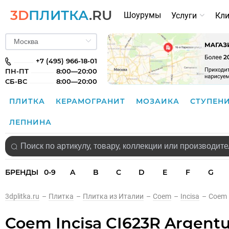
3D
ПЛИТКА
.RU
Шоурумы
Услуги
Кл
+7 (495) 966-18-01
ПН-ПТ
8:00—20:00
СБ-ВС
8:00—20:00
ПЛИТКА
КЕРАМОГРАНИТ
МОЗАИКА
СТУПЕН
ЛЕПНИНА
БРЕНДЫ
0-9
A
B
C
D
E
F
G
3dplitka.ru
–
Плитка
–
Плитка из Италии
–
Coem
–
Incisa
–
Coem I
Coem Incisa CI623R Argentum