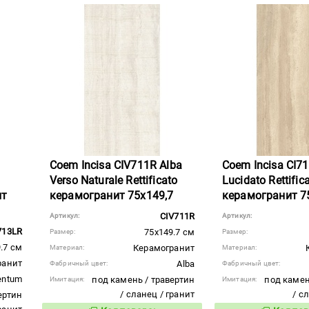
Coem Incisa CIV711R Alba
Coem Incisa CI7
Verso Naturale Rettificato
Lucidato Rettific
ит
керамогранит 75x149,7
керамогранит 7
CIV711R
Артикул:
Артикул:
713LR
75x149.7 см
Размер:
Размер:
.7 см
Керамогранит
Материал:
Материал:
ранит
Alba
Фабричный цвет:
Фабричный цвет:
entum
под камень / травертин
под камен
Имитация:
Имитация:
/ сланец / гранит
/ с
ертин