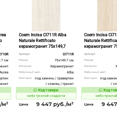
rea
Coem Incisa CI711R Alba
Coem Incisa CI7
to
Naturale Rettificato
Naturale Rettific
7
керамогранит 75x149,7
керамогранит 7
R710R
CI711R
Артикул:
Артикул:
.7 см
75x149.7 см
Размер:
Размер:
ранит
Керамогранит
Материал:
Материал:
Aurea
Alba
Фабричный цвет:
Фабричный цвет:
ертин
под камень / травертин
под камен
Имитация:
Имитация:
гранит
/ сланец / гранит
/ с
Код товара:
Код тов
1122720
1122719
вара:
Код товара:
и
небо тусклой сладости
небо тусклой
/м²
9 447 руб./м²
9 447
Цена
Цена