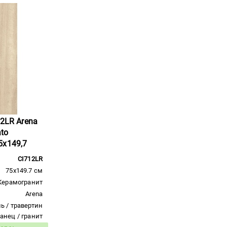
12LR Arena
ato
5x149,7
CI712LR
75x149.7 см
Керамогранит
Arena
ь / травертин
ланец / гранит