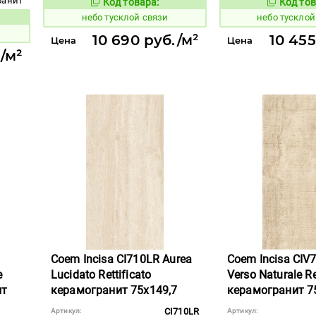
гранит
Код товара:
Код тов
1122711
1122716
Код товара:
небо тусклой связи
небо тусклой
вара:
10 690 руб./м²
10 455
Цена
Цена
/м²
Coem Incisa CI710LR Aurea
Coem Incisa CIV
e
Lucidato Rettificato
Verso Naturale Re
ит
керамогранит 75x149,7
керамогранит 7
CI710LR
Артикул:
Артикул: