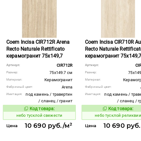
Coem Incisa CIR712R Arena
Coem Incisa CIR710R Au
Recto Naturale Rettificato
Recto Naturale Rettifica
керамогранит 75x149,7
керамогранит 75x149,
CIR712R
CI
Артикул:
Артикул:
75x149.7 см
75x149
Размер:
Размер:
Керамогранит
Керамог
Материал:
Материал:
Arena
Фабричный цвет:
Фабричный цвет:
под камень / травертин
под камень / трав
Имитация:
Имитация:
/ сланец / гранит
/ сланец / 
Код товара:
Код товара:
1122708
1122705
Код товара:
Код то
небо тусклой свежести
небо тусклой реликви
10 690 руб./м²
10 690 руб.
Цена
Цена