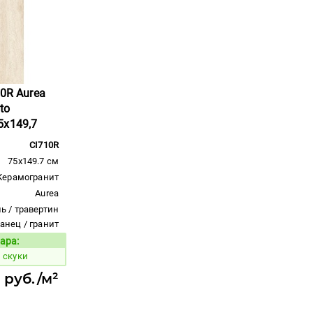
10R Aurea
ato
5x149,7
CI710R
75x149.7 см
Керамогранит
Aurea
ь / травертин
ланец / гранит
ара:
Код товара:
 скуки
 руб./м²