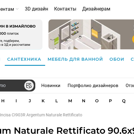
3D дизайн
Контакты
Дизайнерам
иентам
И
САНТЕХНИКА
МЕБЕЛЬ ДЛЯ ВАННОЙ
ОБОИ
Новинки
Портфолио дизайнеров
Отз
H
I
J
K
L
M
N
O
P
Q
ncisa CI903R Argentum Naturale Rettificato
 Naturale Rettificato 90,6x9