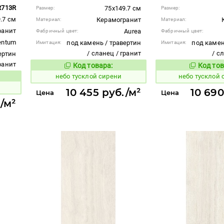
R713R
75x149.7 см
Размер:
Размер:
.7 см
Керамогранит
Материал:
Материал:
ранит
Aurea
Фабричный цвет:
Фабричный цвет:
entum
под камень / травертин
под камен
Имитация:
Имитация:
/ сланец / гранит
/ с
ертин
гранит
Код товара:
Код тов
1122714
1122712
Код товара:
небо тусклой сирени
небо тусклой
вара:
10 455 руб./м²
10 690
Цена
Цена
/м²