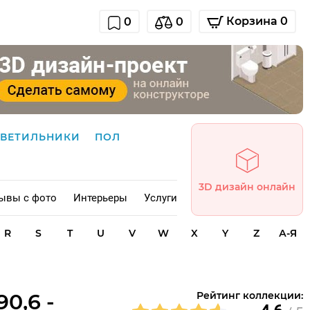
Корзина 0
0
0
СВЕТИЛЬНИКИ
ПОЛ
3D дизайн онлайн
ывы с фото
Интерьеры
Услуги
R
S
T
U
V
W
X
Y
Z
А-Я
0,6 -
Рейтинг коллекции: