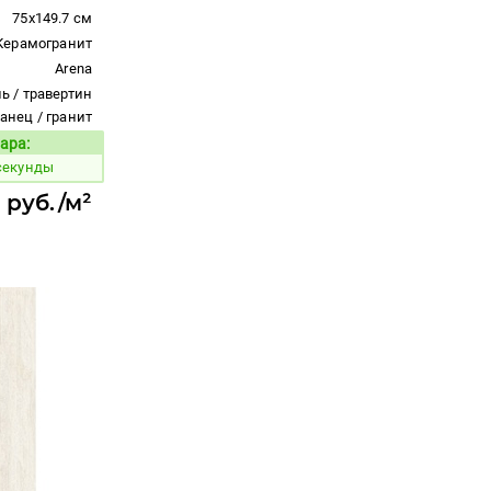
75x149.7 см
Керамогранит
Arena
ь / травертин
ланец / гранит
ара:
Код товара:
 секунды
 руб./м²