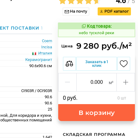
4.6
/ 5
На почту
PDF каталог
Код товара:
1122704
ЕКТ ПОСТАВКИ
1
Код товара:
небо тусклой реки
Coem
9 280 руб./м²
Цена
Incisa
Италия
Керамогранит
Заказать в 1
клик
90.6x90.6 см
м²
CI903R / 0CI903R
90.6
0 руб.
0 шт
90.6
25
В корзину
ной, Для коридора и кухни,
 общественных помещений
СКЛАДСКАЯ ПРОГРАММА
1.642