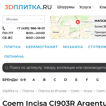
3D
ПЛИТКА
.RU
Шоурумы
Услуги
Кл
+7 (495) 966-18-01
ПН-ПТ
8:00—20:00
СБ-ВС
8:00—20:00
ПЛИТКА
КЕРАМОГРАНИТ
МОЗАИКА
СТУПЕН
ЛЕПНИНА
БРЕНДЫ
0-9
A
B
C
D
E
F
G
3dplitka.ru
–
Плитка
–
Плитка из Италии
–
Coem
–
Incisa
–
Coem I
Coem Incisa CI903R Argentum