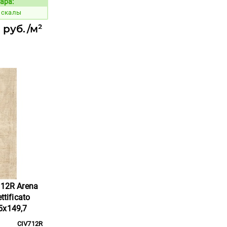
ара:
Код товара:
 скалы
 руб./м²
712R Arena
ttificato
5x149,7
CIV712R