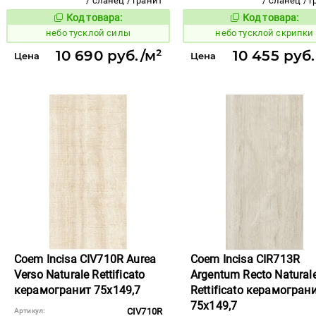
/ сланец / гранит
/ сланец / 
Код товара:
Код товара:
1122713
1122717
Код товара:
Код то
небо тусклой силы
небо тусклой скрипки
10 690 руб./м²
10 455 руб.
Цена
Цена
Coem Incisa CIV710R Aurea
Coem Incisa CIR713R
Verso Naturale Rettificato
Argentum Recto Natural
керамогранит 75x149,7
Rettificato керамогран
75x149,7
CIV710R
Артикул: