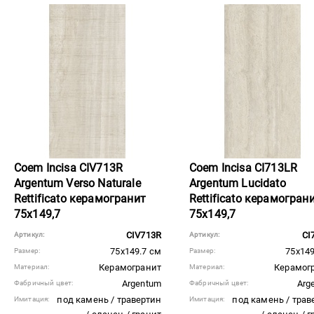
Coem Incisa CIV713R
Coem Incisa CI713LR
Argentum Verso Naturale
Argentum Lucidato
Rettificato керамогранит
Rettificato керамогран
75x149,7
75x149,7
CIV713R
CI
Артикул:
Артикул:
75x149.7 см
75x149
Размер:
Размер:
Керамогранит
Керамог
Материал:
Материал:
Argentum
Arg
Фабричный цвет:
Фабричный цвет:
под камень / травертин
под камень / трав
Имитация:
Имитация: