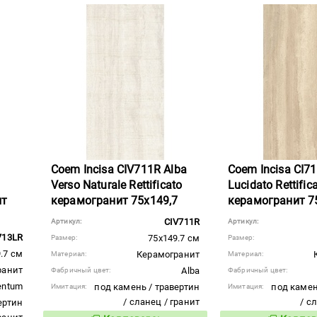
Coem Incisa CIV711R Alba
Coem Incisa CI7
Verso Naturale Rettificato
Lucidato Rettific
ит
керамогранит 75x149,7
керамогранит 7
CIV711R
Артикул:
Артикул:
713LR
75x149.7 см
Размер:
Размер:
.7 см
Керамогранит
Материал:
Материал:
ранит
Alba
Фабричный цвет:
Фабричный цвет:
entum
под камень / травертин
под камен
Имитация:
Имитация:
/ сланец / гранит
/ с
ертин