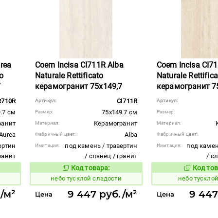
rea
Coem Incisa CI711R Alba
Coem Incisa CI7
to
Naturale Rettificato
Naturale Rettific
7
керамогранит 75x149,7
керамогранит 7
R710R
CI711R
Артикул:
Артикул:
.7 см
75x149.7 см
Размер:
Размер:
ранит
Керамогранит
Материал:
Материал:
Aurea
Alba
Фабричный цвет:
Фабричный цвет:
ертин
под камень / травертин
под камен
Имитация:
Имитация:
гранит
/ сланец / гранит
/ с
Код товара:
Код тов
1122720
1122719
вара:
Код товара:
и
небо тусклой сладости
небо тусклой
/м²
9 447 руб./м²
9 447
Цена
Цена