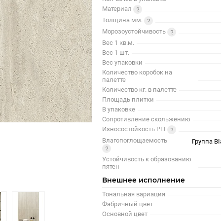
Материал
Толщина мм.
Морозоустойчивость
Вес 1 кв.м.
Вес 1 шт.
Вес упаковки
Количество коробок на
палетте
Количество кг. в палетте
Площадь плитки
В упаковке
Сопротивление скольжению
Износостойкость PEI
Влагопоглощаемость
Группа BI
Устойчивость к образованию
пятен
Внешнее исполнение
Тональная вариация
Фабричный цвет
Основной цвет