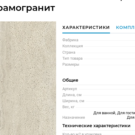
рамогранит
ХАРАКТЕРИСТИКИ
КОМПЛ
Фабрика
Коллекция
Страна
Тип товара
Размеры
Общие
Артикул
Длина, см
Ширина, см
Вес, кг
Для ванной, Для гости
Назначение
Для
Технические характеристики
Кол-во м2 в упаковке