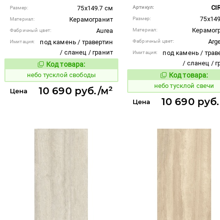
CI
75x149.7 см
Артикул:
Размер:
75x149
Керамогранит
Размер:
Материал:
Керамог
Aurea
Материал:
Фабричный цвет:
Arg
под камень / травертин
Фабричный цвет:
Имитация:
/ сланец / гранит
под камень / трав
Имитация:
/ сланец / 
Код товара:
1122710
Код товара:
небо тусклой свободы
Код товара:
1122709
Код то
небо тусклой свечи
10 690 руб./м²
Цена
10 690 руб.
Цена