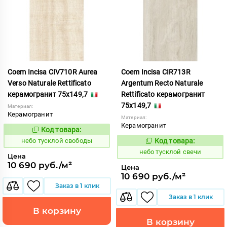
Coem Incisa CIV710R Aurea
Coem Incisa CIR713R
Verso Naturale Rettificato
Argentum Recto Naturale
керамогранит 75x149,7
Rettificato керамогранит
75x149,7
Материал:
Керамогранит
Материал:
Керамогранит
Код товара:
1122710
Код:
небо тусклой свободы
Код товара:
1122709
Код:
небо тусклой свечи
Цена
10 690 руб./м²
Цена
10 690 руб./м²
Заказ в 1 клик
Заказ в 1 клик
В корзину
В корзину