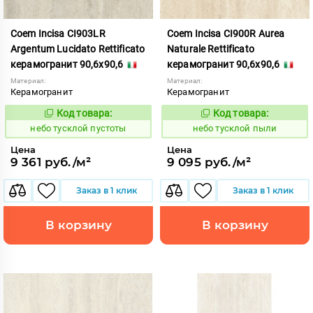
Coem Incisa CI903LR
Coem Incisa CI900R Aurea
Argentum Lucidato Rettificato
Naturale Rettificato
керамогранит 90,6x90,6
керамогранит 90,6x90,6
Материал:
Материал:
Керамогранит
Керамогранит
Код товара:
Код товара:
1122699
1122701
Код:
Код:
небо тусклой пустоты
небо тусклой пыли
Цена
Цена
9 361 руб./м²
9 095 руб./м²
Заказ в 1 клик
Заказ в 1 клик
В корзину
В корзину