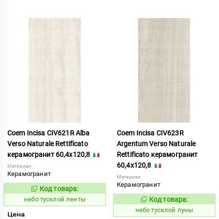
Coem Incisa CIV621R Alba
Coem Incisa CIV623R
Verso Naturale Rettificato
Argentum Verso Naturale
керамогранит 60,4x120,8
Rettificato керамогранит
60,4x120,8
Материал:
Керамогранит
Материал:
Керамогранит
Код товара:
1122668
Код:
небо тусклой ленты
Код товара:
1122670
Код:
небо тусклой луны
Цена