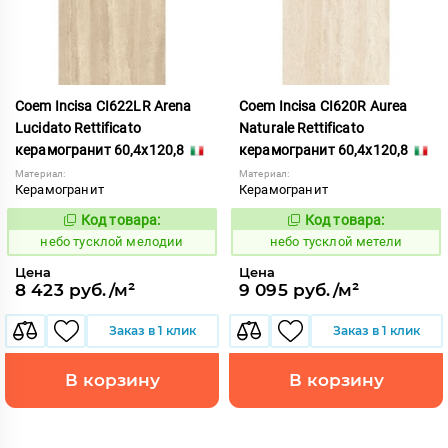
Coem Incisa CI622LR Arena
Coem Incisa CI620R Aurea
Lucidato Rettificato
Naturale Rettificato
керамогранит 60,4x120,8
керамогранит 60,4x120,8
Материал:
Материал:
Керамогранит
Керамогранит
Код товара:
Код товара:
1122673
1122675
Код:
Код:
небо тусклой мелодии
небо тусклой метели
Цена
Цена
8 423 руб./м²
9 095 руб./м²
Заказ в 1 клик
Заказ в 1 клик
В корзину
В корзину