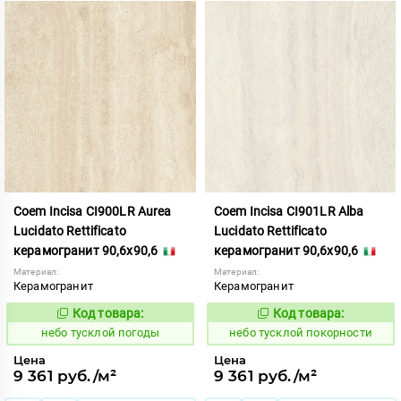
Coem Incisa CI900LR Aurea
Coem Incisa CI901LR Alba
Lucidato Rettificato
Lucidato Rettificato
керамогранит 90,6x90,6
керамогранит 90,6x90,6
Материал:
Материал:
Керамогранит
Керамогранит
Код товара:
Код товара:
1122696
1122697
Код:
Код:
небо тусклой погоды
небо тусклой покорности
Цена
Цена
9 361 руб./м²
9 361 руб./м²