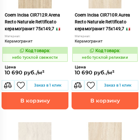
Coem Incisa CIR712R Arena
Coem Incisa CIR710R Aurea
Recto Naturale Rettificato
Recto Naturale Rettificato
керамогранит 75x149,7
керамогранит 75x149,7
Материал:
Материал:
Керамогранит
Керамогранит
Код товара:
Код товара:
1122708
1122705
Код:
Код:
небо тусклой свежести
небо тусклой реликвии
Цена
Цена
10 690 руб./м²
10 690 руб./м²
Заказ в 1 клик
Заказ в 1 клик
В корзину
В корзину