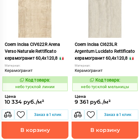
Coem Incisa CIV622R Arena
Coem Incisa CI623LR
Verso Naturale Rettificato
Argentum Lucidato Rettificato
керамогранит 60,4x120,8
керамогранит 60,4x120,8
Материал:
Материал:
Керамогранит
Керамогранит
Код товара:
Код товара:
1122669
1122674
Код:
Код:
небо тусклой линии
небо тусклой мельницы
Цена
Цена
10 334 руб./м²
9 361 руб./м²
Заказ в 1 клик
Заказ в 1 клик
В корзину
В корзину