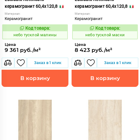
керамогранит 60,4x120,8
керамогранит 60,4x120,8
Материал:
Материал:
Керамогранит
Керамогранит
Код товара:
Код товара:
1122671
1122672
Код:
Код:
небо тусклой малины
небо тусклой маски
Цена
Цена
9 361 руб./м²
8 423 руб./м²
Заказ в 1 клик
Заказ в 1 клик
В корзину
В корзину