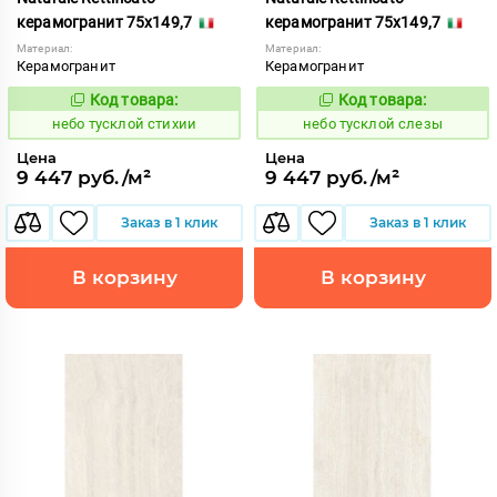
керамогранит 75x149,7
керамогранит 75x149,7
Материал:
Материал:
Керамогранит
Керамогранит
Код товара:
Код товара:
1122723
1122721
Код:
Код:
небо тусклой стихии
небо тусклой слезы
Цена
Цена
9 447 руб./м²
9 447 руб./м²
Заказ в 1 клик
Заказ в 1 клик
В корзину
В корзину