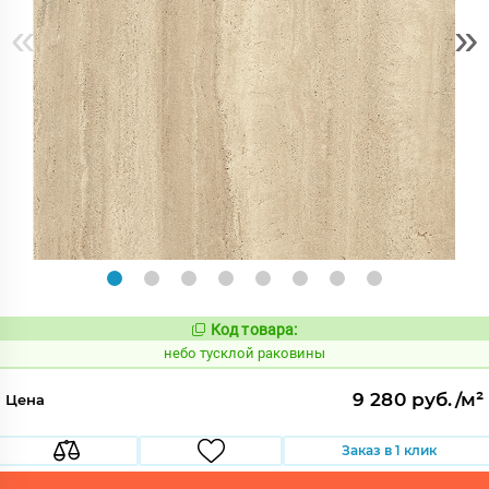
«
»
Код товара:
1122703
Код:
небо тусклой раковины
9 280 руб./м²
Цена
Заказ в 1 клик