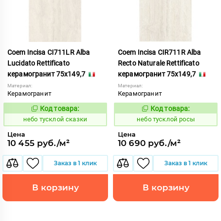
Coem Incisa CI711LR Alba
Coem Incisa CIR711R Alba
Lucidato Rettificato
Recto Naturale Rettificato
керамогранит 75x149,7
керамогранит 75x149,7
Материал:
Материал:
Керамогранит
Керамогранит
Код товара:
Код товара:
1122715
1122707
Код:
Код:
небо тусклой сказки
небо тусклой росы
Цена
Цена
10 455 руб./м²
10 690 руб./м²
Заказ в 1 клик
Заказ в 1 клик
В корзину
В корзину