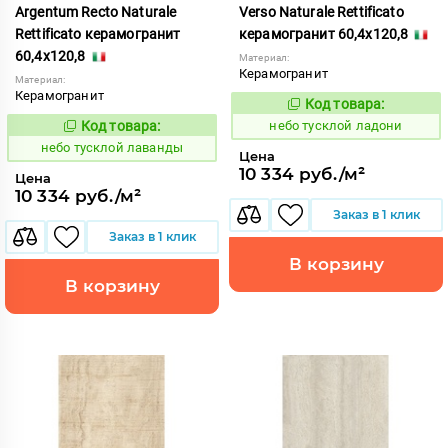
Argentum Recto Naturale
Verso Naturale Rettificato
Rettificato керамогранит
керамогранит 60,4x120,8
60,4x120,8
Материал:
Керамогранит
Материал:
Керамогранит
Код товара:
1122667
Код:
Код товара:
небо тусклой ладони
1122666
Код:
небо тусклой лаванды
Цена
10 334 руб./м²
Цена
10 334 руб./м²
Заказ в 1 клик
Заказ в 1 клик
В корзину
В корзину