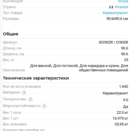
Коллекция
Incisa
Италия
Страна
Тип товара
Керамогранит
Размеры
90.6x90.6 см
Общие
Артикул
0CI902R / CI902R
Длина, см
90.6
Ширина, см
90.6
Вес, кг
25
Для ванной, Для гостиной, Для коридора и кухни, Для
Назначение
общественных помещений
Технические характеристики
Кол-во м2 в упаковке
1.642
Материал
Керамогранит
Толщина мм.
9.0
Морозоустойчивость
Да
Вес 1 кв.м.
22.0 кг
Вес 1 шт.
16.975 кг
Вес упаковки
33,95 кг
Количество коробок на