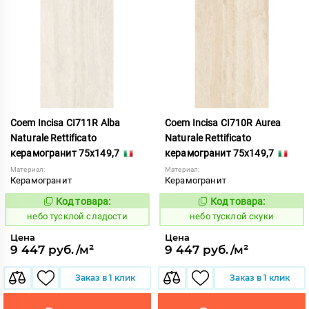
Coem Incisa CI711R Alba
Coem Incisa CI710R Aurea
Naturale Rettificato
Naturale Rettificato
керамогранит 75x149,7
керамогранит 75x149,7
Материал:
Материал:
Керамогранит
Керамогранит
Код товара:
Код товара:
1122720
1122719
Код:
Код:
небо тусклой сладости
небо тусклой скуки
Цена
Цена
9 447 руб./м²
9 447 руб./м²
Заказ в 1 клик
Заказ в 1 клик