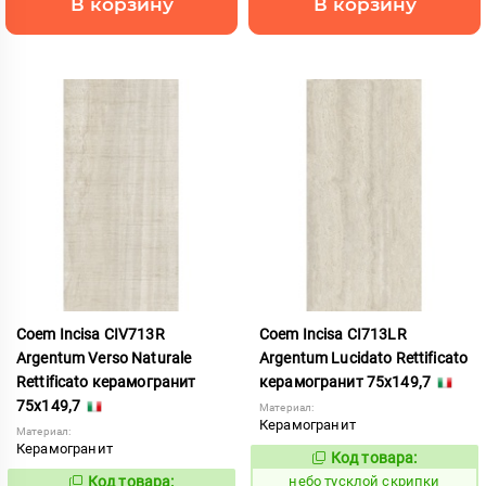
В корзину
В корзину
Coem Incisa CIV713R
Coem Incisa CI713LR
Argentum Verso Naturale
Argentum Lucidato Rettificato
Rettificato керамогранит
керамогранит 75x149,7
75x149,7
Материал:
Керамогранит
Материал:
Керамогранит
Код товара:
1122717
Код:
Код товара:
небо тусклой скрипки