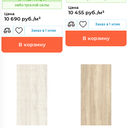
1122713
Код:
небо тусклой силы
Цена
10 455 руб./м²
Цена
10 690 руб./м²
Заказ в 1 клик
Заказ в 1 клик
В корзину
В корзину