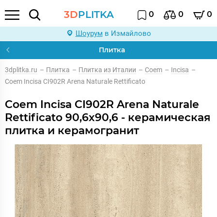
3D
PLITKA
0
0
0
Шоурум
в Измайлово
Плитка
3dplitka.ru
–
Плитка
–
Плитка из Италии
–
Coem
–
Incisa
–
Coem Incisa CI902R Arena Naturale Rettificato
Coem Incisa CI902R Arena Naturale
Rettificato 90,6x90,6 - керамическая
плитка и керамогранит