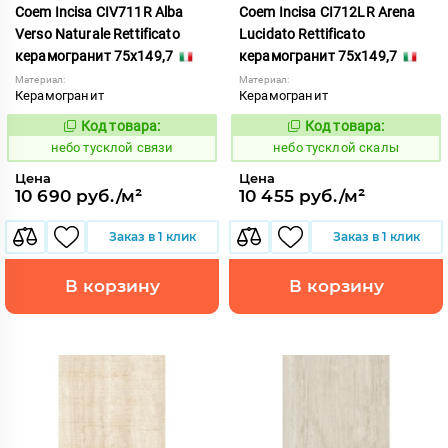
Coem Incisa CIV711R Alba
Coem Incisa CI712LR Arena
Verso Naturale Rettificato
Lucidato Rettificato
керамогранит 75x149,7
керамогранит 75x149,7
Материал:
Материал:
Керамогранит
Керамогранит
Код товара:
Код товара:
1122711
1122716
Код:
Код:
небо тусклой связи
небо тусклой скалы
Цена
Цена
10 690 руб./м²
10 455 руб./м²
Заказ в 1 клик
Заказ в 1 клик
В корзину
В корзину