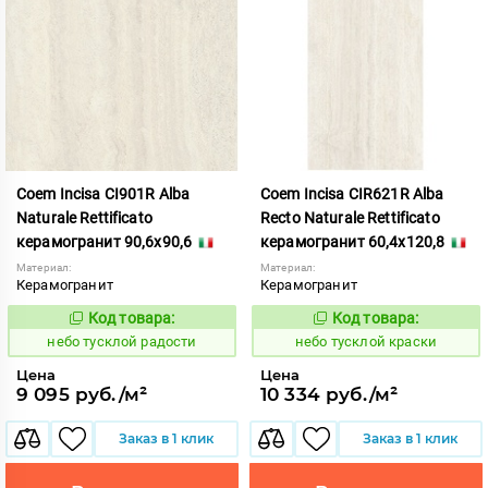
Coem Incisa CI901R Alba
Coem Incisa CIR621R Alba
Naturale Rettificato
Recto Naturale Rettificato
керамогранит 90,6x90,6
керамогранит 60,4x120,8
Материал:
Материал:
Керамогранит
Керамогранит
Код товара:
Код товара:
1122702
1122664
Код:
Код:
небо тусклой радости
небо тусклой краски
Цена
Цена
9 095 руб./м²
10 334 руб./м²
Заказ в 1 клик
Заказ в 1 клик