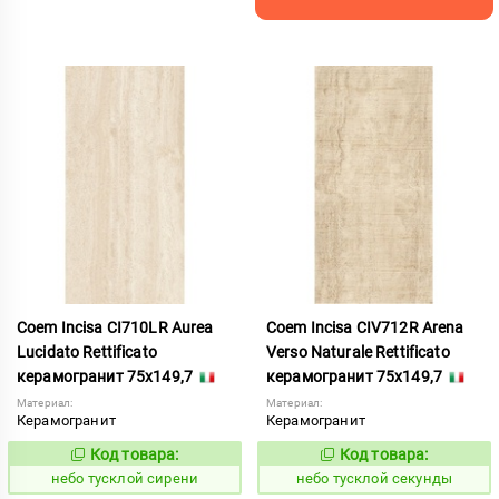
Coem Incisa CI710LR Aurea
Coem Incisa CIV712R Arena
Lucidato Rettificato
Verso Naturale Rettificato
керамогранит 75x149,7
керамогранит 75x149,7
Материал:
Материал:
Керамогранит
Керамогранит
Код товара:
Код товара:
1122714
1122712
Код:
Код:
небо тусклой сирени
небо тусклой секунды