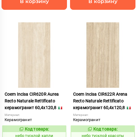
В корзину
В корзину
Coem Incisa CIR620R Aurea
Coem Incisa CIR622R Arena
Recto Naturale Rettificato
Recto Naturale Rettificato
керамогранит 60,4x120,8
керамогранит 60,4x120,8
Материал:
Материал:
Керамогранит
Керамогранит
Код товара:
Код товара:
1122662
1122665
Код:
Код:
небо тусклой капли
небо тусклой красоты