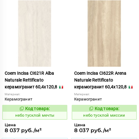
Coem Incisa CI621R Alba
Coem Incisa CI622R Arena
Naturale Rettificato
Naturale Rettificato
керамогранит 60,4x120,8
керамогранит 60,4x120,8
Материал:
Материал:
Керамогранит
Керамогранит
Код товара:
Код товара:
1122676
1122677
Код:
Код:
небо тусклой мечты
небо тусклой миссии
Цена
Цена
8 037 руб./м²
8 037 руб./м²