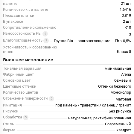
палетте
21 шт
Количество кг. в палетте
1.6416
Площадь плитки
0.819
В упаковке
2 шт
Сопротивление скольжению
R10
Износостойкость PEI
3
Влагопоглощаемость
Группа BIa – влагопоглощение – Eb ≤ 0,5%
Устойчивость к образованию
пятен
Класс 5
Внешнее исполнение
Тональная вариация
минимальная
Фабричный цвет
Arena
Основной цвет
бежевый
Цветовые оттенки
Оттенки бежевого
Количество цветов
Моноколор
Отражение поверхности
Матовая
Имитация
под камень / травертин / сланец / гранит
Рисунок
Без рисунка
Обработка
натуральная, ректифицированная
Стиль
Современный
Форма
квадрат