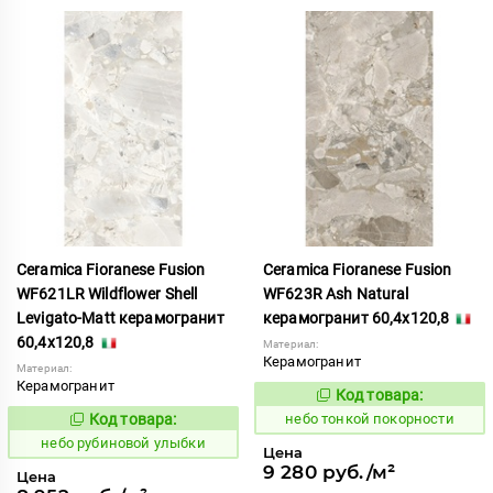
Ceramica Fioranese Fusion
Ceramica Fioranese Fusion
WF621LR Wildflower Shell
WF623R Ash Natural
Levigato-Matt керамогранит
керамогранит 60,4x120,8
60,4x120,8
Материал:
Керамогранит
Материал:
Керамогранит
Код товара:
1122197
Код:
Код товара:
небо тонкой покорности
1119361
Код:
небо рубиновой улыбки
Цена
9 280 руб./м²
Цена