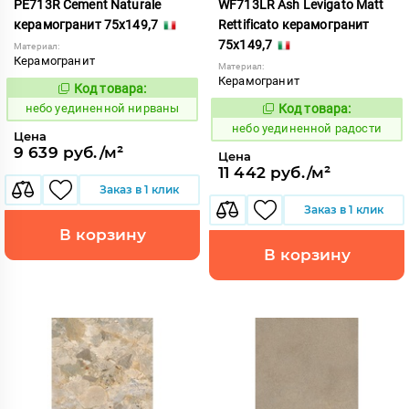
PE713R Cement Naturale
WF713LR Ash Levigato Matt
керамогранит 75x149,7
Rettificato керамогранит
75x149,7
Материал:
Керамогранит
Материал:
Керамогранит
Код товара:
1122934
Код:
небо уединенной нирваны
Код товара:
1122952
Код:
небо уединенной радости
Цена
9 639 руб./м²
Цена
11 442 руб./м²
Заказ в 1 клик
Заказ в 1 клик
В корзину
В корзину