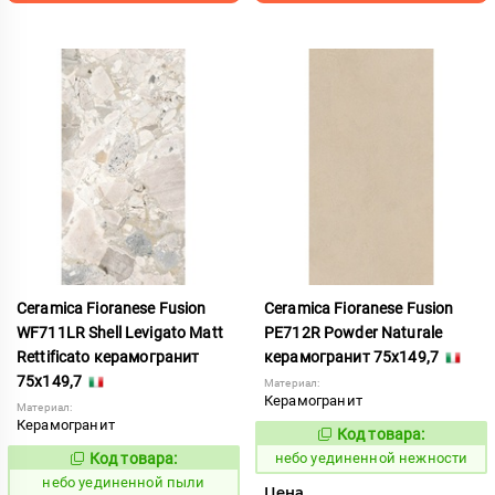
Ceramica Fioranese Fusion
Ceramica Fioranese Fusion
WF711LR Shell Levigato Matt
PE712R Powder Naturale
Rettificato керамогранит
керамогранит 75x149,7
75x149,7
Материал:
Керамогранит
Материал:
Керамогранит
Код товара:
1122933
Код:
Код товара:
небо уединенной нежности
1122951
Код:
небо уединенной пыли
Цена