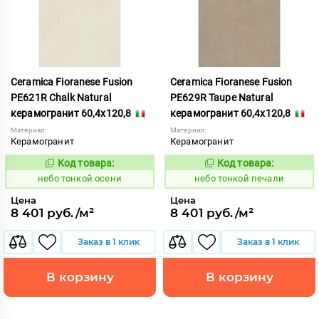
Ceramica Fioranese Fusion
Ceramica Fioranese Fusion
PE621R Chalk Natural
PE629R Taupe Natural
керамогранит 60,4x120,8
керамогранит 60,4x120,8
Материал:
Материал:
Керамогранит
Керамогранит
Код товара:
Код товара:
1122190
1122195
Код:
Код:
небо тонкой осени
небо тонкой печали
Цена
Цена
8 401 руб./м²
8 401 руб./м²
Заказ в 1 клик
Заказ в 1 клик
В корзину
В корзину