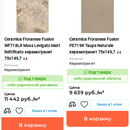
Ceramica Fioranese Fusion
Ceramica Fioranese Fusion
WF718LR Moss Levigato Matt
PE719R Taupe Naturale
Rettificato керамогранит
керамогранит 75x149,7
75x149,7
Материал:
Керамогранит
Материал:
Керамогранит
Код товара:
1122937
Код:
Код товара:
небо уединенной обители
1122953
Код:
небо уединенной раковины
Цена
9 639 руб./м²
Цена
11 442 руб./м²
Заказ в 1 клик
Заказ в 1 клик
В корзину
В корзину