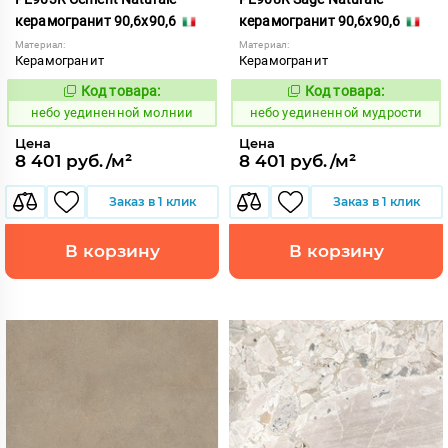
керамогранит 90,6x90,6
керамогранит 90,6x90,6
Материал:
Материал:
Керамогранит
Керамогранит
Код товара:
Код товара:
1122928
1122930
Код:
Код:
небо уединенной молнии
небо уединенной мудрости
Цена
Цена
8 401 руб./м²
8 401 руб./м²
Заказ в 1 клик
Заказ в 1 клик
В корзину
В корзину