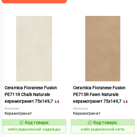
Ceramica Fioranese Fusion
Ceramica Fioranese Fusion
PE711R Chalk Naturale
PE715R Fawn Naturale
керамогранит 75x149,7
керамогранит 75x149,7
Материал:
Материал:
Керамогранит
Керамогранит
Код товара:
Код товара:
1122932
1122935
Код:
Код:
небо уединенной надежды
небо уединенной нити