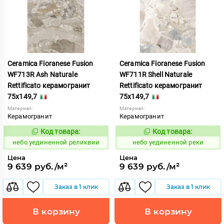
Ceramica Fioranese Fusion
Ceramica Fioranese Fusion
WF713R Ash Naturale
WF711R Shell Naturale
Rettificato керамогранит
Rettificato керамогранит
75x149,7
75x149,7
Материал:
Материал:
Керамогранит
Керамогранит
Код товара:
Код товара:
1122955
1122954
Код:
Код:
небо уединенной реликвии
небо уединенной реки
Цена
Цена
9 639 руб./м²
9 639 руб./м²
Заказ в 1 клик
Заказ в 1 клик
В корзину
В корзину