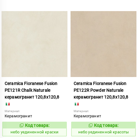
Ceramica Fioranese Fusion
Ceramica Fioranese Fusion
PE121R Chalk Naturale
PE122R Powder Naturale
керамогранит 120,8x120,8
керамогранит 120,8x120,8
Материал:
Материал:
Керамогранит
Керамогранит
Код товара:
Код товара:
1122914
1122915
Код:
Код:
небо уединенной краски
небо уединенной красоты