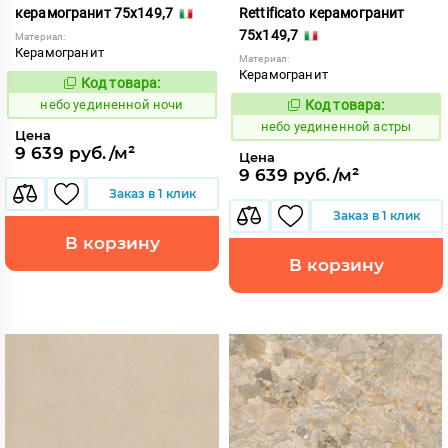
керамогранит 75x149,7
Rettificato керамогранит
75x149,7
Материал:
Керамогранит
Материал:
Керамогранит
Код товара:
1122936
Код:
небо уединенной ночи
Код товара:
1122956
Код:
небо уединенной астры
Цена
9 639 руб./м²
Цена
9 639 руб./м²
Заказ в 1 клик
Заказ в 1 клик
В корзину
В корзину