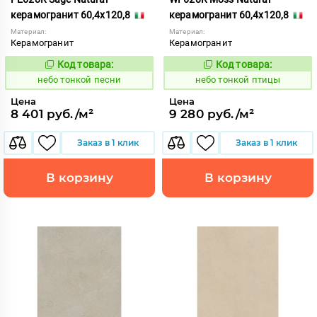
керамогранит 60,4x120,8
керамогранит 60,4x120,8
Материал:
Материал:
Керамогранит
Керамогранит
Код товара:
Код товара:
1122194
1122198
Код:
Код:
небо тонкой песни
небо тонкой птицы
Цена
Цена
8 401 руб./м²
9 280 руб./м²
Заказ в 1 клик
Заказ в 1 клик
В корзину
В корзину