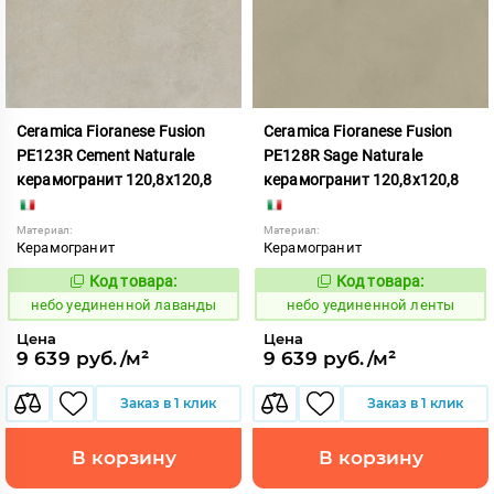
Ceramica Fioranese Fusion
Ceramica Fioranese Fusion
PE123R Cement Naturale
PE128R Sage Naturale
керамогранит 120,8x120,8
керамогранит 120,8x120,8
Материал:
Материал:
Керамогранит
Керамогранит
Код товара:
Код товара:
1122916
1122918
Код:
Код:
небо уединенной лаванды
небо уединенной ленты
Цена
Цена
9 639 руб./м²
9 639 руб./м²
Заказ в 1 клик
Заказ в 1 клик
В корзину
В корзину