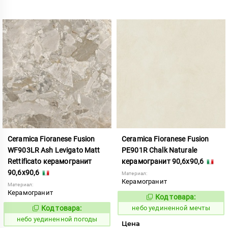
Ceramica Fioranese Fusion
Ceramica Fioranese Fusion
WF903LR Ash Levigato Matt
PE901R Chalk Naturale
Rettificato керамогранит
керамогранит 90,6x90,6
90,6x90,6
Материал:
Керамогранит
Материал:
Керамогранит
Код товара:
1122926
Код:
Код товара:
небо уединенной мечты
1122946
Код:
небо уединенной погоды
Цена