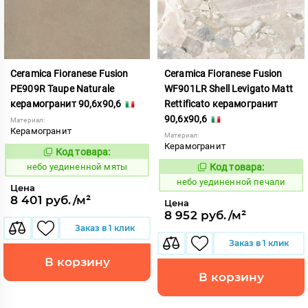
Ceramica Fioranese Fusion
Ceramica Fioranese Fusion
PE909R Taupe Naturale
WF901LR Shell Levigato Matt
керамогранит 90,6x90,6
Rettificato керамогранит
90,6x90,6
Материал:
Керамогранит
Материал:
Керамогранит
Код товара:
1122931
Код:
небо уединенной мяты
Код товара:
1122945
Код:
небо уединенной печали
Цена
8 401 руб./м²
Цена
8 952 руб./м²
Заказ в 1 клик
Заказ в 1 клик
В корзину
В корзину