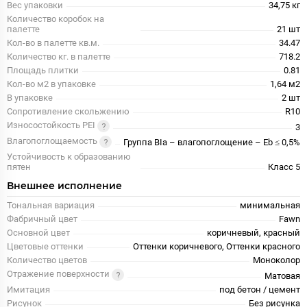
Вес упаковки
34,75 кг
Количество коробок на
палетте
21 шт
Кол-во в палетте кв.м.
34.47
Количество кг. в палетте
718.2
Площадь плитки
0.81
Кол-во м2 в упаковке
1,64 м2
В упаковке
2 шт
Сопротивление скольжению
R10
Износостойкость PEI
3
Влагопоглощаемость
Группа BIa – влагопоглощение – Eb ≤ 0,5%
Устойчивость к образованию
пятен
Класс 5
Внешнее исполнение
Тональная вариация
минимальная
Фабричный цвет
Fawn
Основной цвет
коричневый, красный
Цветовые оттенки
Оттенки коричневого, Оттенки красного
Количество цветов
Моноколор
Отражение поверхности
Матовая
Имитация
под бетон / цемент
Рисунок
Без рисунка