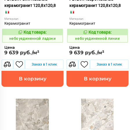
керамогранит 120,8x120,8
керамогранит 120,8x120,8
Материал:
Материал:
Керамогранит
Керамогранит
Код товара:
Код товара:
1122917
1122919
Код:
Код:
небо уединенной ладони
небо уединенной линии
Цена
Цена
9 639 руб./м²
9 639 руб./м²
Заказ в 1 клик
Заказ в 1 клик
В корзину
В корзину