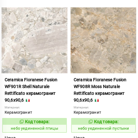
Ceramica Fioranese Fusion
Ceramica Fioranese Fusion
WF901R Shell Naturale
WF908R Moss Naturale
Rettificato керамогранит
Rettificato керамогранит
90,6x90,6
90,6x90,6
Материал:
Материал:
Керамогранит
Керамогранит
Код товара:
Код товара:
1122948
1122950
Код:
Код:
небо уединенной птицы
небо уединенной пустыни
Цена
Цена