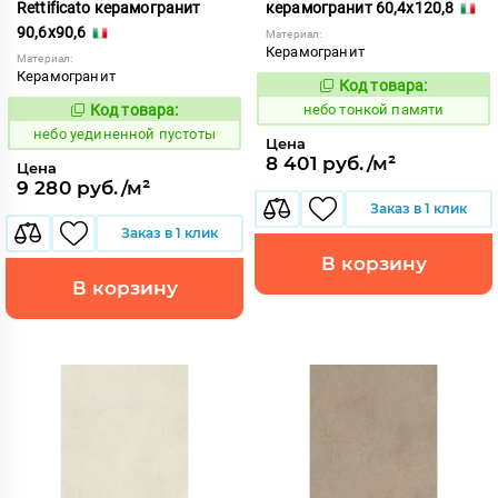
Rettificato керамогранит
керамогранит 60,4x120,8
90,6x90,6
Материал:
Керамогранит
Материал:
Керамогранит
Код товара:
1122193
Код:
Код товара:
небо тонкой памяти
1122949
Код:
небо уединенной пустоты
Цена
8 401 руб./м²
Цена
9 280 руб./м²
Заказ в 1 клик
Заказ в 1 клик
В корзину
В корзину