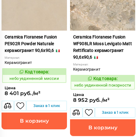
Ceramica Fioranese Fusion
Ceramica Fioranese Fusion
PE902R Powder Naturale
WF908LR Moss Levigato Matt
керамогранит 90,6x90,6
Rettificato керамогранит
90,6x90,6
Материал:
Керамогранит
Материал:
Керамогранит
Код товара:
1122927
Код:
небо уединенной миссии
Код товара:
1122947
Код:
небо уединенной покорности
Цена
8 401 руб./м²
Цена
8 952 руб./м²
Заказ в 1 клик
Заказ в 1 клик
В корзину
В корзину