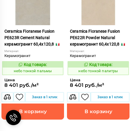
Ceramica Fioranese Fusion
Ceramica Fioranese Fusion
PE623R Cement Natural
PE622R Powder Natural
керамогранит 60,4x120,8
керамогранит 60,4x120,8
Материал:
Материал:
Керамогранит
Керамогранит
Код товара:
Код товара:
1122192
1122191
Код:
Код:
небо тонкой пальмы
небо тонкой палитры
Цена
Цена
8 401 руб./м²
8 401 руб./м²
Заказ в 1 клик
Заказ в 1 клик
В корзину
В корзину