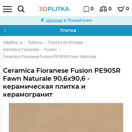
3D
PLITKA
0
0
0
Шоурум
в Измайлово
Плитка
3dplitka.ru
–
Плитка
–
Плитка из Италии
–
Ceramica Fioranese
–
Fusion
–
Ceramica Fioranese Fusion PE905R Fawn Naturale
Ceramica Fioranese Fusion PE905R
Fawn Naturale 90,6x90,6 -
керамическая плитка и
керамогранит