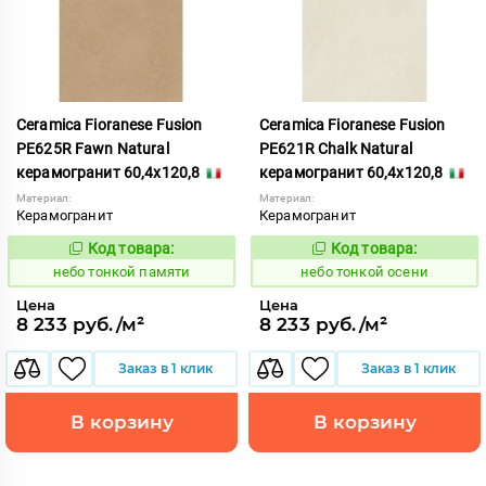
Ceramica Fioranese Fusion
Ceramica Fioranese Fusion
PE625R Fawn Natural
PE621R Chalk Natural
керамогранит 60,4x120,8
керамогранит 60,4x120,8
Материал:
Материал:
Керамогранит
Керамогранит
Код товара:
Код товара:
1122193
1122190
Код:
Код:
небо тонкой памяти
небо тонкой осени
Цена
Цена
8 233 руб./м²
8 233 руб./м²
Заказ в 1 клик
Заказ в 1 клик
В корзину
В корзину