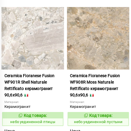
Ceramica Fioranese Fusion
Ceramica Fioranese Fusion
WF901R Shell Naturale
WF908R Moss Naturale
Rettificato керамогранит
Rettificato керамогранит
90,6x90,6
90,6x90,6
Материал:
Материал:
Керамогранит
Керамогранит
Код товара:
Код товара:
1122948
1122950
Код:
Код:
небо уединенной птицы
небо уединенной пустыни
Цена
Цена