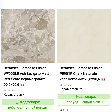
Ceramica Fioranese Fusion
Ceramica Fioranese Fusion
WF903LR Ash Levigato Matt
PE901R Chalk Naturale
Rettificato керамогранит
керамогранит 90,6x90,6
90,6x90,6
Материал:
Керамогранит
Материал:
Керамогранит
Код товара:
1122926
Код:
Код товара:
небо уединенной мечты
1122946
Код:
небо уединенной погоды
Цена