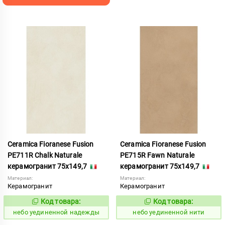
Ceramica Fioranese Fusion
Ceramica Fioranese Fusion
PE711R Chalk Naturale
PE715R Fawn Naturale
керамогранит 75x149,7
керамогранит 75x149,7
Материал:
Материал:
Керамогранит
Керамогранит
Код товара:
Код товара:
1122932
1122935
Код:
Код:
небо уединенной надежды
небо уединенной нити