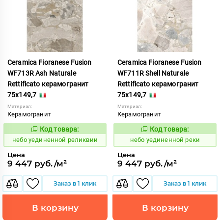
Ceramica Fioranese Fusion
Ceramica Fioranese Fusion
WF713R Ash Naturale
WF711R Shell Naturale
Rettificato керамогранит
Rettificato керамогранит
75x149,7
75x149,7
Материал:
Материал:
Керамогранит
Керамогранит
Код товара:
Код товара:
1122955
1122954
Код:
Код:
небо уединенной реликвии
небо уединенной реки
Цена
Цена
9 447 руб./м²
9 447 руб./м²
Заказ в 1 клик
Заказ в 1 клик
В корзину
В корзину