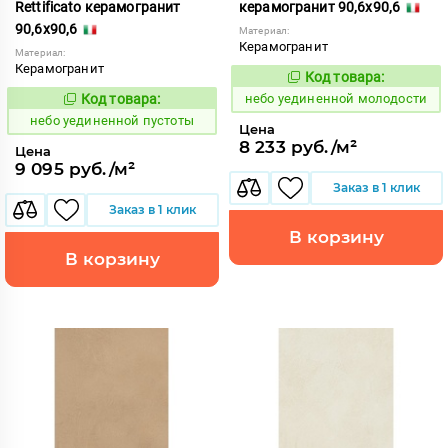
Rettificato керамогранит
керамогранит 90,6x90,6
90,6x90,6
Материал:
Керамогранит
Материал:
Керамогранит
Код товара:
1122929
Код:
Код товара:
небо уединенной молодости
1122949
Код:
небо уединенной пустоты
Цена
8 233 руб./м²
Цена
9 095 руб./м²
Заказ в 1 клик
Заказ в 1 клик
В корзину
В корзину