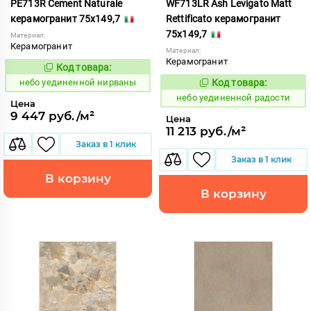
PE713R Cement Naturale
WF713LR Ash Levigato Matt
керамогранит 75x149,7
Rettificato керамогранит
75x149,7
Материал:
Керамогранит
Материал:
Керамогранит
Код товара:
1122934
Код:
небо уединенной нирваны
Код товара:
1122952
Код:
небо уединенной радости
Цена
9 447 руб./м²
Цена
11 213 руб./м²
Заказ в 1 клик
Заказ в 1 клик
В корзину
В корзину