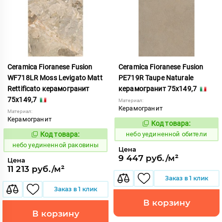
Ceramica Fioranese Fusion
Ceramica Fioranese Fusion
WF718LR Moss Levigato Matt
PE719R Taupe Naturale
Rettificato керамогранит
керамогранит 75x149,7
75x149,7
Материал:
Керамогранит
Материал:
Керамогранит
Код товара:
1122937
Код:
Код товара:
небо уединенной обители
1122953
Код:
небо уединенной раковины
Цена
9 447 руб./м²
Цена
11 213 руб./м²
Заказ в 1 клик
Заказ в 1 клик
В корзину
В корзину