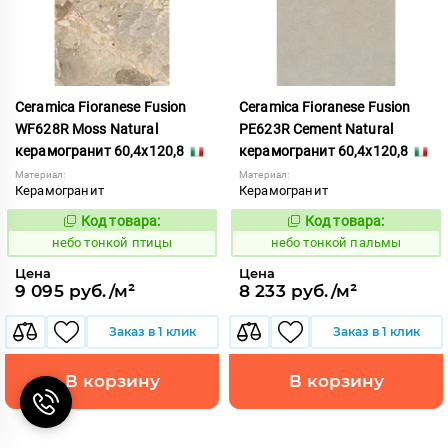
Ceramica Fioranese Fusion
Ceramica Fioranese Fusion
WF628R Moss Natural
PE623R Cement Natural
керамогранит 60,4x120,8
керамогранит 60,4x120,8
Материал:
Материал:
Керамогранит
Керамогранит
Код товара:
Код товара:
1122198
1122192
Код:
Код:
небо тонкой птицы
небо тонкой пальмы
Цена
Цена
9 095 руб./м²
8 233 руб./м²
Заказ в 1 клик
Заказ в 1 клик
В корзину
В корзину