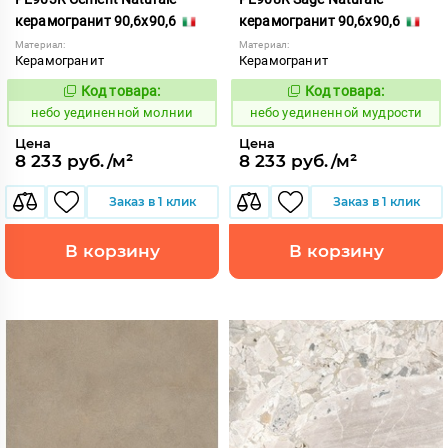
керамогранит 90,6x90,6
керамогранит 90,6x90,6
Материал:
Материал:
Керамогранит
Керамогранит
Код товара:
Код товара:
1122928
1122930
Код:
Код:
небо уединенной молнии
небо уединенной мудрости
Цена
Цена
8 233 руб./м²
8 233 руб./м²
Заказ в 1 клик
Заказ в 1 клик
В корзину
В корзину