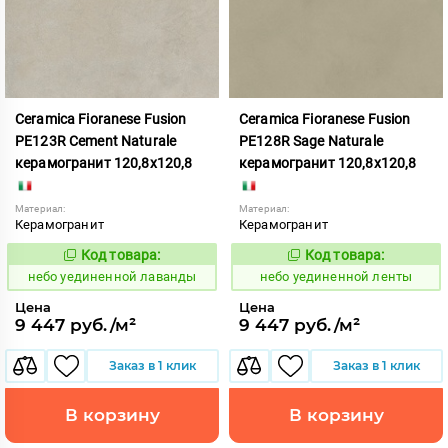
Ceramica Fioranese Fusion
Ceramica Fioranese Fusion
PE123R Cement Naturale
PE128R Sage Naturale
керамогранит 120,8x120,8
керамогранит 120,8x120,8
Материал:
Материал:
Керамогранит
Керамогранит
Код товара:
Код товара:
1122916
1122918
Код:
Код:
небо уединенной лаванды
небо уединенной ленты
Цена
Цена
9 447 руб./м²
9 447 руб./м²
Заказ в 1 клик
Заказ в 1 клик
В корзину
В корзину