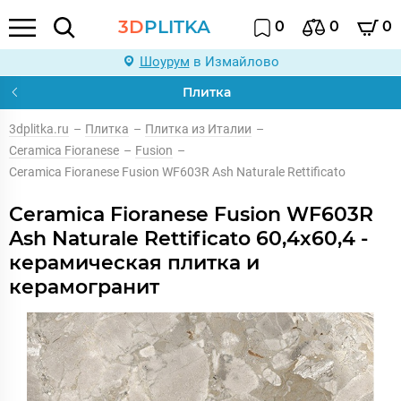
3D
PLITKA
0
0
0
Шоурум
в Измайлово
Плитка
3dplitka.ru
–
Плитка
–
Плитка из Италии
–
Ceramica Fioranese
–
Fusion
–
Ceramica Fioranese Fusion WF603R Ash Naturale Rettificato
Ceramica Fioranese Fusion WF603R
Ash Naturale Rettificato 60,4x60,4 -
керамическая плитка и
керамогранит