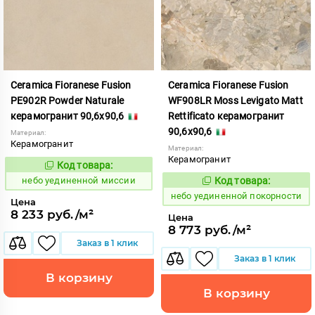
Ceramica Fioranese Fusion
Ceramica Fioranese Fusion
PE902R Powder Naturale
WF908LR Moss Levigato Matt
керамогранит 90,6x90,6
Rettificato керамогранит
90,6x90,6
Материал:
Керамогранит
Материал:
Керамогранит
Код товара:
1122927
Код:
небо уединенной миссии
Код товара:
1122947
Код:
небо уединенной покорности
Цена
8 233 руб./м²
Цена
8 773 руб./м²
Заказ в 1 клик
Заказ в 1 клик
В корзину
В корзину