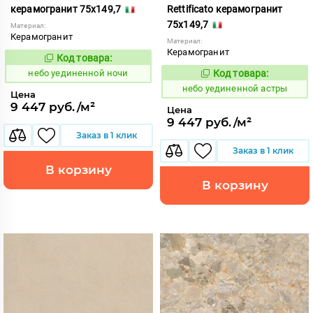
керамогранит 75x149,7
Rettificato керамогранит
75x149,7
Материал:
Керамогранит
Материал:
Керамогранит
Код товара:
1122936
Код:
небо уединенной ночи
Код товара:
1122956
Код:
небо уединенной астры
Цена
9 447 руб./м²
Цена
9 447 руб./м²
Заказ в 1 клик
Заказ в 1 клик
В корзину
В корзину