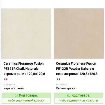
Ceramica Fioranese Fusion
Ceramica Fioranese Fusion
PE121R Chalk Naturale
PE122R Powder Naturale
керамогранит 120,8x120,8
керамогранит 120,8x120,8
Материал:
Материал:
Керамогранит
Керамогранит
Код товара:
Код товара:
1122914
1122915
Код:
Код:
небо уединенной краски
небо уединенной красоты