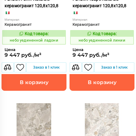
керамогранит 120,8x120,8
керамогранит 120,8x120,8
Материал:
Материал:
Керамогранит
Керамогранит
Код товара:
Код товара:
1122917
1122919
Код:
Код:
небо уединенной ладони
небо уединенной линии
Цена
Цена
9 447 руб./м²
9 447 руб./м²
Заказ в 1 клик
Заказ в 1 клик
В корзину
В корзину