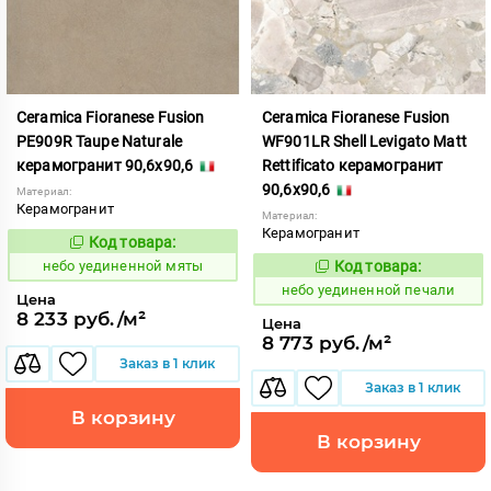
Ceramica Fioranese Fusion
Ceramica Fioranese Fusion
PE909R Taupe Naturale
WF901LR Shell Levigato Matt
керамогранит 90,6x90,6
Rettificato керамогранит
90,6x90,6
Материал:
Керамогранит
Материал:
Керамогранит
Код товара:
1122931
Код:
небо уединенной мяты
Код товара:
1122945
Код:
небо уединенной печали
Цена
8 233 руб./м²
Цена
8 773 руб./м²
Заказ в 1 клик
Заказ в 1 клик
В корзину
В корзину