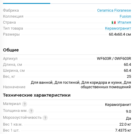
Фабрика
Ceramica Fioranese
Коллекция
Fusion
Италия
Страна
Тип товара
Керамогранит
Размеры
60.4x60.4 см
Общие
Артикул
WF603R / 0WF603R
Длина, см
60.4
Ширина, см
60.4
Вес, кг
25
Для ванной, Для гостиной, Для коридора и кухни, Для
Назначение
общественных помещений
Технические характеристики
Материал
Керамогранит
Толщина мм.
9.0
Морозоустойчивость
Да
Вес 1 кв.м.
22.0 кг
Вес 1 шт.
7.4375 кг