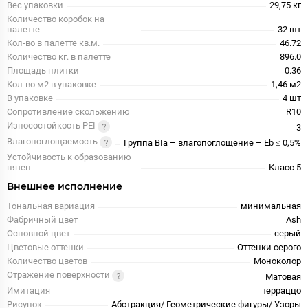
Вес упаковки
29,75 кг
Количество коробок на
палетте
32 шт
Кол-во в палетте кв.м.
46.72
Количество кг. в палетте
896.0
Площадь плитки
0.36
Кол-во м2 в упаковке
1,46 м2
В упаковке
4 шт
Сопротивление скольжению
R10
Износостойкость PEI
3
Влагопоглощаемость
Группа BIa – влагопоглощение – Eb ≤ 0,5%
Устойчивость к образованию
пятен
Класс 5
Внешнее исполнение
Тональная вариация
минимальная
Фабричный цвет
Ash
Основной цвет
серый
Цветовые оттенки
Оттенки серого
Количество цветов
Моноколор
Отражение поверхности
Матовая
Имитация
терраццо
Рисунок
Абстракция/ Геометрические фигуры/ Узоры