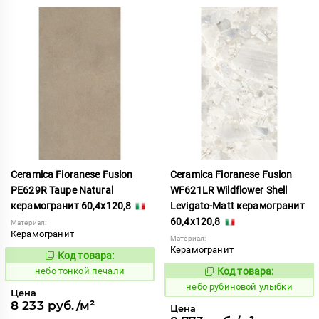
Ceramica Fioranese Fusion
Ceramica Fioranese Fusion
PE629R Taupe Natural
WF621LR Wildflower Shell
керамогранит 60,4x120,8
Levigato-Matt керамогранит
60,4x120,8
Материал:
Керамогранит
Материал:
Керамогранит
Код товара:
1122195
Код:
небо тонкой печали
Код товара:
1119361
Код:
небо рубиновой улыбки
Цена
8 233 руб./м²
Цена