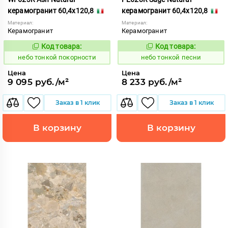
керамогранит 60,4x120,8
керамогранит 60,4x120,8
Материал:
Материал:
Керамогранит
Керамогранит
Код товара:
Код товара:
1122197
1122194
Код:
Код:
небо тонкой покорности
небо тонкой песни
Цена
Цена
9 095 руб./м²
8 233 руб./м²
Заказ в 1 клик
Заказ в 1 клик
В корзину
В корзину