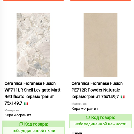
Ceramica Fioranese Fusion
Ceramica Fioranese Fusion
WF711LR Shell Levigato Matt
PE712R Powder Naturale
Rettificato керамогранит
керамогранит 75x149,7
75x149,7
Материал:
Керамогранит
Материал:
Керамогранит
Код товара:
1122933
Код:
Код товара:
небо уединенной нежности
1122951
Код:
небо уединенной пыли
Цена