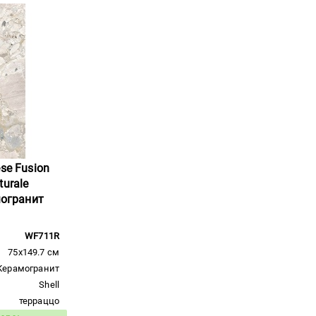
se Fusion
turale
могранит
WF711R
75x149.7 см
Керамогранит
Shell
терраццо