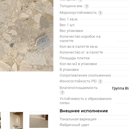
Толщина мм.
Морозоустойчивость
Вес 1 кв.м.
Вес 1 шт.
Вес упаковки
Количество коробок на
палетте
Кол-во в палетте кв.м.
Количество кг. в палетте
Площадь плитки
Кол-во м2 в упаковке
В упаковке
Сопротивление скольжению
Износостойкость PEI
Влагопоглощаемость
Группа BI
Устойчивость к образованию
пятен
Внешнее исполнение
Тональная вариация
Фабричный цвет