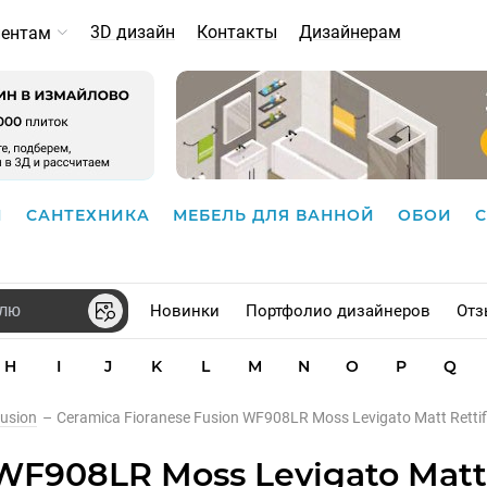
3D дизайн
Контакты
Дизайнерам
иентам
И
САНТЕХНИКА
МЕБЕЛЬ ДЛЯ ВАННОЙ
ОБОИ
Новинки
Портфолио дизайнеров
Отз
H
I
J
K
L
M
N
O
P
Q
usion
–
Ceramica Fioranese Fusion WF908LR Moss Levigato Matt Rettif
 WF908LR Moss Levigato Matt