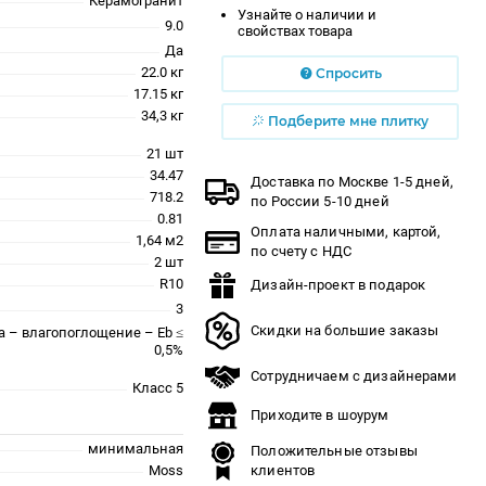
Керамогранит
Узнайте о наличии и
9.0
свойствах товара
Да
22.0 кг
Спросить
17.15 кг
34,3 кг
Подберите мне плитку
21 шт
34.47
Доставка по Москве 1-5 дней,
718.2
по России 5-10 дней
0.81
Оплата наличными, картой,
1,64 м2
по счету с НДС
2 шт
R10
Дизайн-проект в подарок
3
Скидки на большие заказы
a – влагопоглощение – Eb ≤
0,5%
Сотрудничаем с дизайнерами
Класс 5
Приходите в шоурум
минимальная
Положительные отзывы
Moss
клиентов