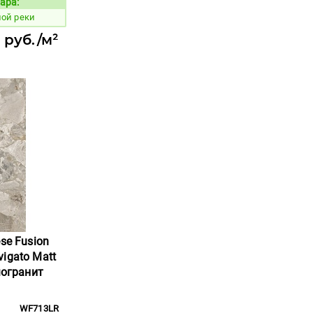
ара:
Код товара:
ной реки
 руб./м²
se Fusion
igato Matt
могранит
WF713LR