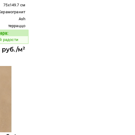
75x149.7 см
Керамогранит
Ash
терраццо
ара:
Код товара:
й радости
 руб./м²