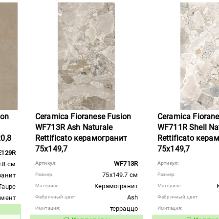
ion
Ceramica Fioranese Fusion
Ceramica Fiorane
WF713R Ash Naturale
WF711R Shell Na
0,8
Rettificato керамогранит
Rettificato кера
75x149,7
75x149,7
E129R
WF713R
.8 см
Артикул:
Артикул:
75x149.7 см
ранит
Размер:
Размер:
Керамогранит
Taupe
Материал:
Материал:
Ash
емент
Фабричный цвет:
Фабричный цвет:
терраццо
Имитация:
Имитация:
вара: