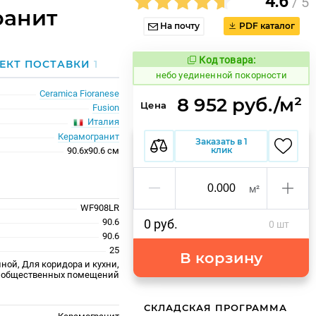
4.6
/ 5
ранит
На почту
PDF каталог
Код товара:
1122947
ЕКТ ПОСТАВКИ
1
Код товара:
небо уединенной покорности
Ceramica Fioranese
8 952 руб./м²
Цена
Fusion
Италия
Керамогранит
Заказать в 1
клик
90.6x90.6 см
м²
WF908LR
90.6
0 руб.
0 шт
90.6
25
В корзину
ной, Для коридора и кухни,
 общественных помещений
СКЛАДСКАЯ ПРОГРАММА