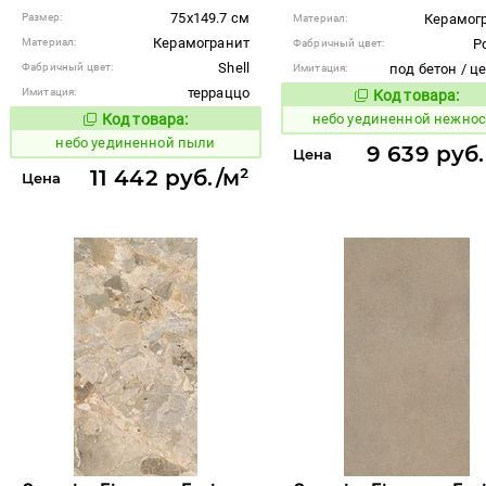
75x149.7 см
Размер:
Керамог
Материал:
Керамогранит
Материал:
P
Фабричный цвет:
Shell
Фабричный цвет:
под бетон / ц
Имитация:
терраццо
Имитация:
Код товара:
1122933
Код то
Код товара:
небо уединенной нежнос
1122951
Код товара:
небо уединенной пыли
9 639 руб.
Цена
11 442 руб./м²
Цена