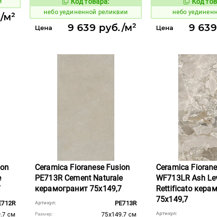
и
Код товара:
Код тов
1122955
1122954
Код товара:
небо уединенной реликвии
небо уединен
/м²
9 639 руб./м²
9 639
Цена
Цена
ion
Ceramica Fioranese Fusion
Ceramica Fiorane
e
PE713R Cement Naturale
WF713LR Ash Lev
7
керамогранит 75x149,7
Rettificato кера
75x149,7
E712R
PE713R
Артикул:
.7 см
75x149.7 см
Артикул:
Размер: