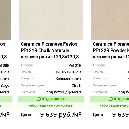
ion
Ceramica Fioranese Fusion
Ceramica Fiorane
PE121R Chalk Naturale
PE122R Powder N
0,8
керамогранит 120,8x120,8
керамогранит 12
E128R
PE121R
Артикул:
Артикул:
.8 см
120.8x120.8 см
Размер:
Размер:
ранит
Керамогранит
Материал:
Материал:
Sage
Chalk
Фабричный цвет:
Фабричный цвет:
емент
под бетон / цемент
под б
Имитация:
Имитация:
Код товара:
Код тов
1122914
1122915
вара:
Код товара:
ы
небо уединенной краски
небо уединенно
/м²
9 639 руб./м²
9 639
Цена
Цена