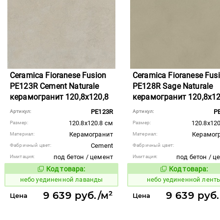
Ceramica Fioranese Fusion
Ceramica Fioranese Fus
PE123R Cement Naturale
PE128R Sage Naturale
керамогранит 120,8x120,8
керамогранит 120,8x12
PE123R
P
Артикул:
Артикул:
120.8x120.8 см
120.8x120
Размер:
Размер:
Керамогранит
Керамог
Материал:
Материал:
Cement
Фабричный цвет:
Фабричный цвет:
под бетон / цемент
под бетон / ц
Имитация:
Имитация:
Код товара:
Код товара:
1122916
1122918
Код товара:
Код то
небо уединенной лаванды
небо уединенной лент
9 639 руб./м²
9 639 руб.
Цена
Цена