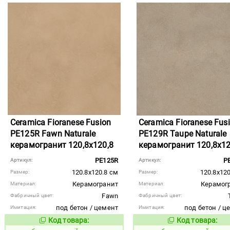
Ceramica Fioranese Fusion
Ceramica Fioranese Fus
PE125R Fawn Naturale
PE129R Taupe Naturale
керамогранит 120,8x120,8
керамогранит 120,8x12
PE125R
P
Артикул:
Артикул:
120.8x120.8 см
120.8x120
Размер:
Размер:
Керамогранит
Керамог
Материал:
Материал:
Fawn
Фабричный цвет:
Фабричный цвет:
под бетон / цемент
под бетон / ц
Имитация:
Имитация:
Код товара:
Код товара:
1122917
1122919
Код товара:
Код то