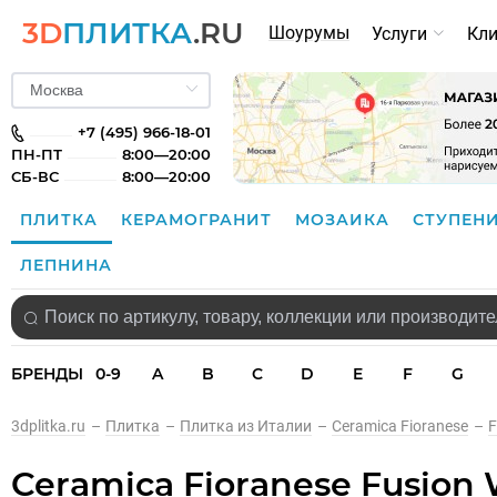
3D
ПЛИТКА
.RU
Шоурумы
Услуги
Кл
+7 (495) 966-18-01
ПН-ПТ
8:00—20:00
СБ-ВС
8:00—20:00
ПЛИТКА
КЕРАМОГРАНИТ
МОЗАИКА
СТУПЕН
ЛЕПНИНА
БРЕНДЫ
0-9
A
B
C
D
E
F
G
3dplitka.ru
–
Плитка
–
Плитка из Италии
–
Ceramica Fioranese
–
F
Ceramica Fioranese Fusion