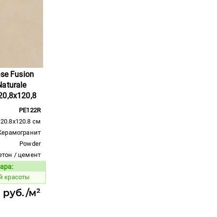
se Fusion
aturale
0,8x120,8
PE122R
120.8x120.8 см
Керамогранит
Powder
етон / цемент
ара:
Код товара:
й красоты
 руб./м²