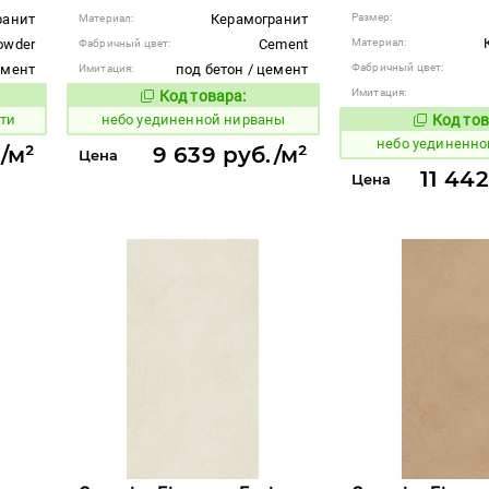
ранит
Керамогранит
Размер:
Материал:
owder
Cement
Материал:
Фабричный цвет:
емент
под бетон / цемент
Фабричный цвет:
Имитация:
Имитация:
Код товара:
1122934
вара:
Код товара:
ти
небо уединенной нирваны
Код тов
1122952
небо уединенно
/м²
9 639 руб./м²
Цена
11 442
Цена