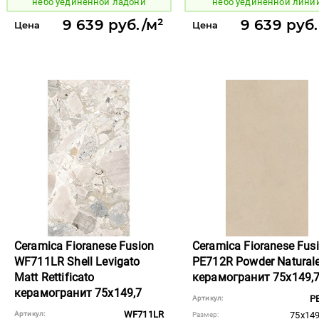
небо уединенной ладони
небо уединенной лини
9 639 руб./м²
9 639 руб.
Цена
Цена
Ceramica Fioranese Fusion
Ceramica Fioranese Fus
WF711LR Shell Levigato
PE712R Powder Natural
Matt Rettificato
керамогранит 75x149,
керамогранит 75x149,7
P
Артикул:
WF711LR
Артикул:
75x149
Размер: