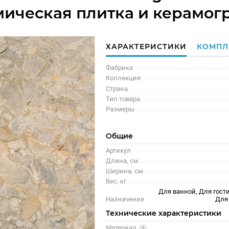
рамическая плитка и керамог
ХАРАКТЕРИСТИКИ
КОМПЛ
Фабрика
Коллекция
Страна
Тип товара
Размеры
Общие
Артикул
Длина, см
Ширина, см
Вес, кг
Для ванной, Для гости
Назначение
Для
Технические характеристики
Материал