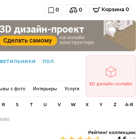
Корзина 0
0
0
СВЕТИЛЬНИКИ
ПОЛ
3D дизайн онлайн
ывы с фото
Интерьеры
Услуги
R
S
T
U
V
W
X
Y
Z
А-Я
icato
Рейтинг коллекции: