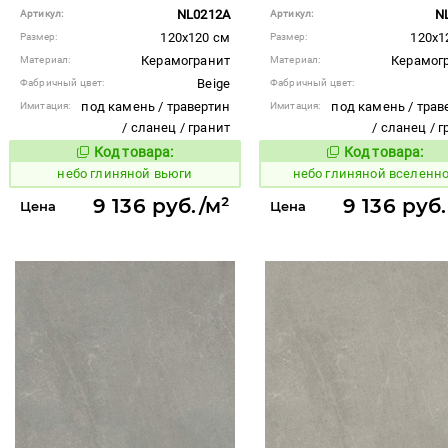
NL0212A
N
Артикул:
Артикул:
120x120 см
120x1
Размер:
Размер:
Керамогранит
Керамог
Материал:
Материал:
Beige
Фабричный цвет:
Фабричный цвет:
под камень / травертин
под камень / трав
Имитация:
Имитация:
/ сланец / гранит
/ сланец / 
Код товара:
Код товара:
1111514
1111513
Код товара:
Код то
небо глиняной вьюги
небо глиняной вселенн
9 136 руб./м²
9 136 руб
Цена
Цена