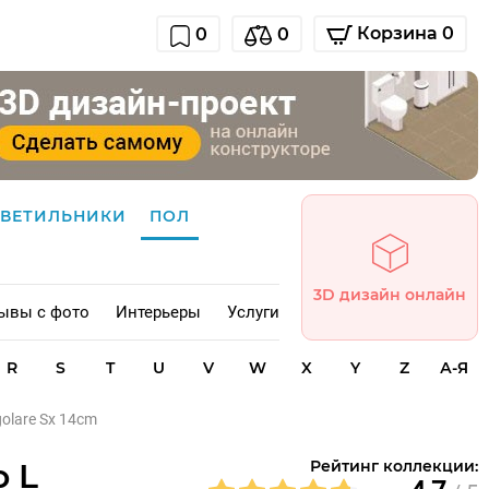
Корзина 0
0
0
СВЕТИЛЬНИКИ
ПОЛ
3D дизайн онлайн
ывы с фото
Интерьеры
Услуги
R
S
T
U
V
W
X
Y
Z
А-Я
golare Sx 14cm
o L
Рейтинг коллекции: