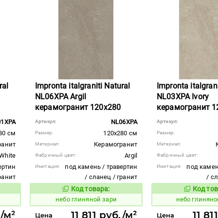
ral
Impronta italgraniti Natural
Impronta italgrani
NL06XPA Argil
NL03XPA Ivory
керамогранит 120x280
керамогранит 1
01XPA
NL06XPA
Артикул:
Артикул:
80 см
120x280 см
Размер:
Размер:
ранит
Керамогранит
Материал:
Материал:
White
Argil
Фабричный цвет:
Фабричный цвет:
ертин
под камень / травертин
под камен
Имитация:
Имитация:
гранит
/ сланец / гранит
/ с
Код товара:
Код тов
1111528
1111525
вара:
Код товара:
и
небо глиняной зари
небо глинян
./м²
11 811 руб./м²
11 81
Цена
Цена