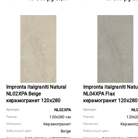
Impronta italgraniti Natural
Impronta italgraniti Natu
NL02XPA Beige
NL04XPA Flax
керамогранит 120x280
керамогранит 120x280
NL02XPA
NL
Артикул:
Артикул:
120x280 см
120x2
Размер:
Размер:
Керамогранит
Керамог
Материал:
Материал:
Beige
Фабричный цвет:
Фабричный цвет:
Имитация:
Имитация: