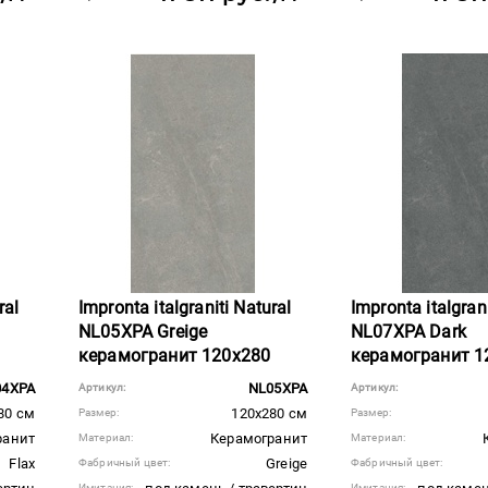
ral
Impronta italgraniti Natural
Impronta italgrani
NL05XPA Greige
NL07XPA Dark
керамогранит 120x280
керамогранит 1
04XPA
NL05XPA
Артикул:
Артикул:
80 см
120x280 см
Размер:
Размер:
ранит
Керамогранит
Материал:
Материал:
Flax
Greige
Фабричный цвет:
Фабричный цвет:
Имитация:
Имитация: