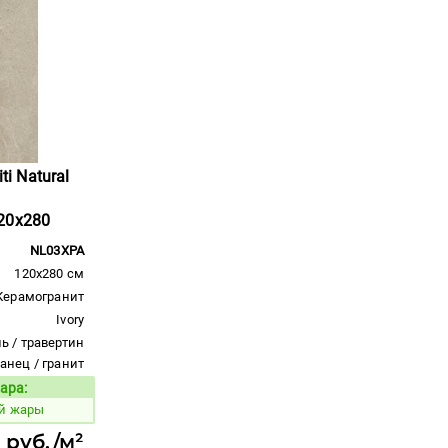
ti Natural
20x280
NL03XPA
120x280 см
Керамогранит
Ivory
ь / травертин
ланец / гранит
ара:
Код товара:
ой жары
1 руб./м²