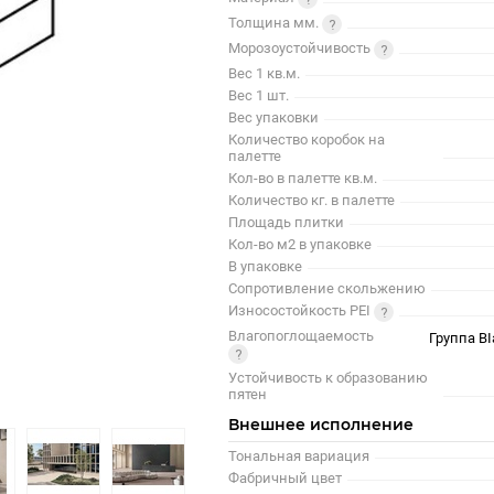
Толщина мм.
Морозоустойчивость
Вес 1 кв.м.
Вес 1 шт.
Вес упаковки
Количество коробок на
палетте
Кол-во в палетте кв.м.
Количество кг. в палетте
Площадь плитки
Кол-во м2 в упаковке
В упаковке
Сопротивление скольжению
Износостойкость PEI
Влагопоглощаемость
Группа BI
Устойчивость к образованию
пятен
Внешнее исполнение
Тональная вариация
Фабричный цвет