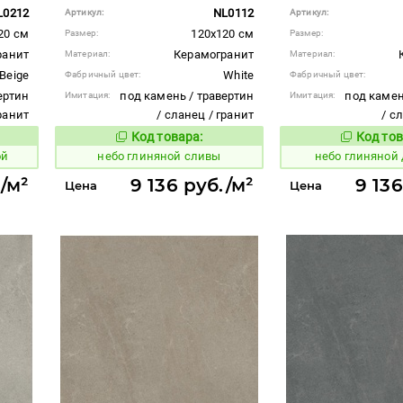
L0212
NL0112
Артикул:
Артикул:
20 см
120x120 см
Размер:
Размер:
ранит
Керамогранит
Материал:
Материал:
Beige
White
Фабричный цвет:
Фабричный цвет:
ертин
под камень / травертин
под камен
Имитация:
Имитация:
гранит
/ сланец / гранит
/ с
Код товара:
Код тов
1111511
1111520
вара:
Код товара:
ой
небо глиняной сливы
небо глиняной
./м²
9 136 руб./м²
9 136
Цена
Цена