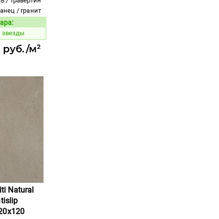
ь / травертин
ланец / гранит
ара:
Код товара:
й звезды
1 руб./м²
ti Natural
islip
20x120