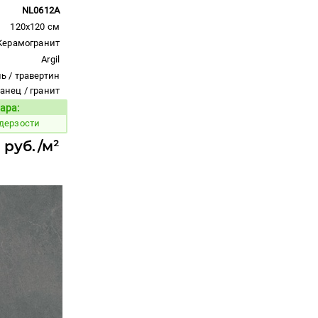
NL0612A
120x120 см
Керамогранит
Argil
ь / травертин
ланец / гранит
ара:
Код товара:
 дерзости
 руб./м²