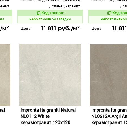
ертин
под камень / травертин
под камен
гранит
/ сланец / гранит
/ с
Код товара:
Код тов
1111527
1111529
вара:
Код товара:
ны
небо глиняной загадки
небо глиняно
./м²
11 811 руб./м²
11 81
Цена
Цена
ral
Impronta italgraniti Natural
Impronta italgrani
NL0112 White
NL0612A Argil Ant
керамогранит 120x120
керамогранит 1