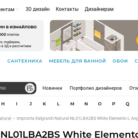
3D дизайн
Контакты
Дизайнерам
иентам
И
САНТЕХНИКА
МЕБЕЛЬ ДЛЯ ВАННОЙ
ОБОИ
Новинки
Портфолио дизайнеров
Отз
H
I
J
K
L
M
N
O
P
Q
atural
–
Impronta italgraniti Natural NL01LBA2BS White Elemento L An
al NL01LBA2BS White Element