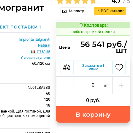
4.7
/ 5
амогранит
На почту
PDF каталог
Код товара:
1124390
ЕКТ ПОСТАВКИ
1
Код товара:
небо негромкой гальки
Impronta italgraniti
56 541 руб./
Natural
Цена
шт
Италия
Угловая ступень
60x120 см
Заказать в 1
клик
шт
NL01LBA2BS
60
120
0 руб.
18
 ванной, Для гостиной, Для
В корзину
ля общественных помещений