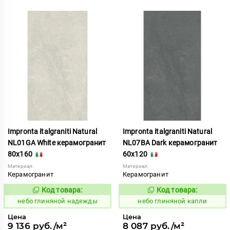
Impronta italgraniti Natural
Impronta italgraniti Natural
NL01GA White керамогранит
NL07BA Dark керамогранит
80x160
60x120
Материал:
Материал:
Керамогранит
Керамогранит
Код товара:
Код товара:
1111557
1111537
Код:
Код:
небо глиняной надежды
небо глиняной капли
Цена
Цена
9 136 руб./м²
8 087 руб./м²