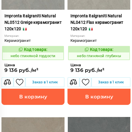
Impronta italgraniti Natural
Impronta italgraniti Natural
NL0512 Greige керамогранит
NL0412 Flax керамогранит
120x120
120x120
Материал:
Материал:
Керамогранит
Керамогранит
Код товара:
Код товара:
1111518
1111517
Код:
Код:
небо глиняной гордости
небо глиняной глубины
Цена
Цена
9 136 руб./м²
9 136 руб./м²
Заказ в 1 клик
Заказ в 1 клик
В корзину
В корзину