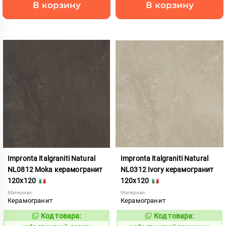
В корзину
В корзину
Impronta italgraniti Natural
Impronta italgraniti Natural
NL0812 Moka керамогранит
NL0312 Ivory керамогранит
120x120
120x120
Материал:
Материал:
Керамогранит
Керамогранит
Код товара:
Код товара:
1111522
1111516
Код:
Код: