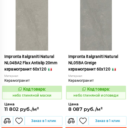
Impronta italgraniti Natural
Impronta italgraniti Natural
NL04BA2 Flax Antislip 20mm
NL05BA Greige
керамогранит 60x120
керамогранит 60x120
Материал:
Материал:
Керамогранит
Керамогранит
Код товара:
Код товара:
1111547
1111535
Код:
Код:
небо глиняной маски
небо глиняной исповеди
Цена
Цена
11 802 руб./м²
8 087 руб./м²
Заказ в 1 клик
Заказ в 1 клик