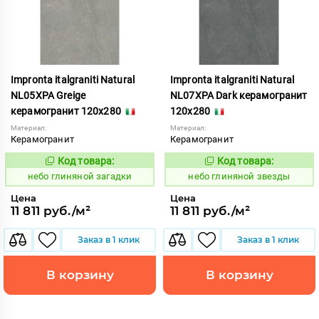
Impronta italgraniti Natural
Impronta italgraniti Natural
NL05XPA Greige
NL07XPA Dark керамогранит
керамогранит 120x280
120x280
Материал:
Материал:
Керамогранит
Керамогранит
Код товара:
Код товара:
1111527
1111529
Код:
Код:
небо глиняной загадки
небо глиняной звезды
Цена
Цена
11 811 руб./м²
11 811 руб./м²
Заказ в 1 клик
Заказ в 1 клик
В корзину
В корзину