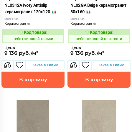
NL0312A Ivory Antislip
NL02GA Beige керамогранит
керамогранит 120x120
80x160
Материал:
Материал:
Керамогранит
Керамогранит
Код товара:
Код товара:
1111515
1111558
Код:
Код:
небо глиняной гальки
небо глиняной нежности
Цена
Цена
9 136 руб./м²
9 136 руб./м²
Заказ в 1 клик
Заказ в 1 клик
В корзину
В корзину