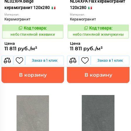
NL02XPA Beige
NL04XPA Flax керамогранит
керамогранит 120x280
120x280
Материал:
Материал:
Керамогранит
Керамогранит
Код товара:
Код товара:
1111524
1111526
Код:
Код:
небо глиняной ежевики
небо глиняной жемчужины
Цена
Цена
11 811 руб./м²
11 811 руб./м²
Заказ в 1 клик
Заказ в 1 клик
В корзину
В корзину