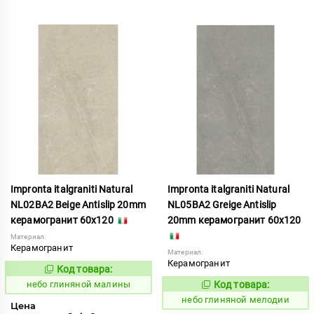
Impronta italgraniti Natural
Impronta italgraniti Natural
NL02BA2 Beige Antislip 20mm
NL05BA2 Greige Antislip
керамогранит 60x120
20mm керамогранит 60x120
Материал:
Керамогранит
Материал:
Керамогранит
Код товара:
1111546
Код:
небо глиняной малины
Код товара:
1111548
Код:
небо глиняной мелодии
Цена