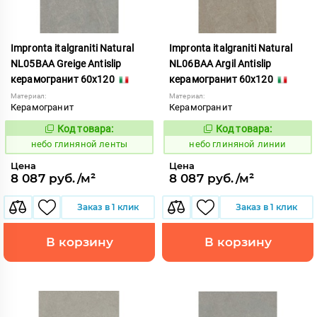
Impronta italgraniti Natural
Impronta italgraniti Natural
NL05BAA Greige Antislip
NL06BAA Argil Antislip
керамогранит 60x120
керамогранит 60x120
Материал:
Материал:
Керамогранит
Керамогранит
Код товара:
Код товара:
1111543
1111544
Код:
Код:
небо глиняной ленты
небо глиняной линии
Цена
Цена
8 087 руб./м²
8 087 руб./м²
Заказ в 1 клик
Заказ в 1 клик
В корзину
В корзину