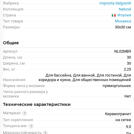
Фабрика
Impronta italgraniti
Коллекция
Natural
Италия
Страна
Тип товара
Мозаика
Размеры
30x30 см
Общие
Артикул
NL02MB9
Длина, см
30
Ширина, см
30
Вес, кг
2.25
Для бассейна, Для ванной, Для гостиной, Для
Назначение
коридора и кухни, Для общественных помещений
Форма чипа у мозаики
прямоугольник
Чипы разного размера у
мозаики
Нет
Технические характеристики
Материал
Керамогранит
Тип скрепления
на сетке
Толщина мм.
9.0
Морозоустойчивость
Да