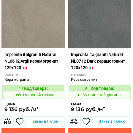
Impronta italgraniti Natural
Impronta italgraniti Natural
NL0612 Argil керамогранит
NL0712 Dark керамогранит
120x120
120x120
Материал:
Материал:
Керамогранит
Керамогранит
Код товара:
Код товара:
1111519
1111521
Код:
Код:
небо глиняной грозы
небо глиняной долины
Цена
Цена
9 136 руб./м²
9 136 руб./м²
Заказ в 1 клик
Заказ в 1 клик