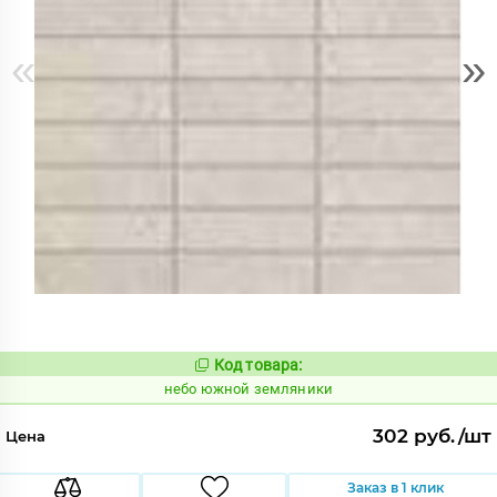
«
»
Код товара:
1124531
Код:
небо южной земляники
302 руб./шт
Цена
Заказ в 1 клик