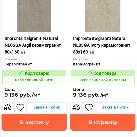
Impronta italgraniti Natural
Impronta italgraniti Natural
NL06GA Argil керамогранит
NL03GA Ivory керамогранит
80x160
80x160
Материал:
Материал:
Керамогранит
Керамогранит
Код товара:
Код товара:
1111560
1111559
Код:
Код:
небо глиняной нити
небо глиняной нирваны
Цена
Цена
9 136 руб./м²
9 136 руб./м²
Заказ в 1 клик
Заказ в 1 клик
В корзину
В корзину