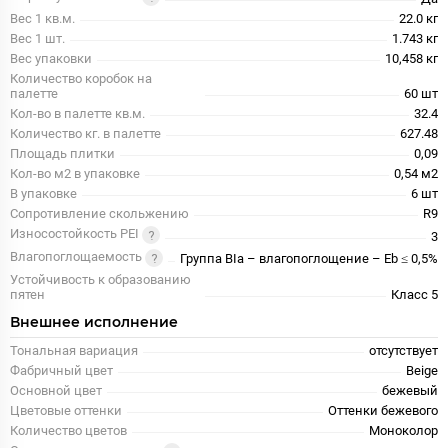
Вес 1 кв.м.
22.0 кг
Вес 1 шт.
1.743 кг
Вес упаковки
10,458 кг
Количество коробок на
палетте
60 шт
Кол-во в палетте кв.м.
32.4
Количество кг. в палетте
627.48
Площадь плитки
0,09
Кол-во м2 в упаковке
0,54 м2
В упаковке
6 шт
Сопротивление скольжению
R9
Износостойкость PEI
3
Влагопоглощаемость
Группа BIa – влагопоглощение – Eb ≤ 0,5%
Устойчивость к образованию
пятен
Класс 5
Внешнее исполнение
Тональная вариация
отсутствует
Фабричный цвет
Beige
Основной цвет
бежевый
Цветовые оттенки
Оттенки бежевого
Количество цветов
Моноколор