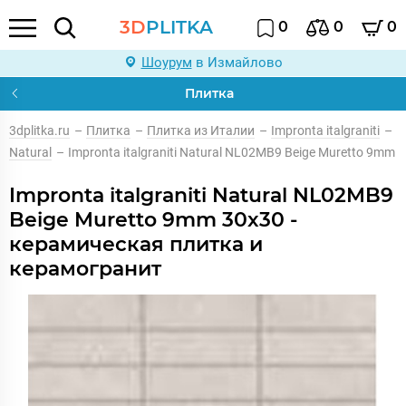
3D
PLITKA
0
0
0
Шоурум
в Измайлово
Плитка
3dplitka.ru
–
Плитка
–
Плитка из Италии
–
Impronta italgraniti
–
Natural
–
Impronta italgraniti Natural NL02MB9 Beige Muretto 9mm
Impronta italgraniti Natural NL02MB9
Beige Muretto 9mm 30x30 -
керамическая плитка и
керамогранит