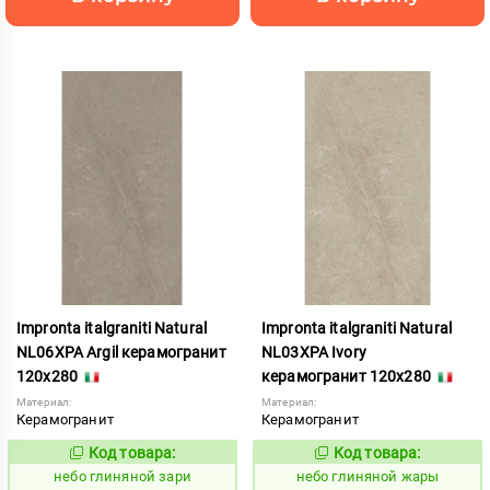
Impronta italgraniti Natural
Impronta italgraniti Natural
NL06XPA Argil керамогранит
NL03XPA Ivory
120x280
керамогранит 120x280
Материал:
Материал:
Керамогранит
Керамогранит
Код товара:
Код товара:
1111528
1111525
Код:
Код:
небо глиняной зари
небо глиняной жары