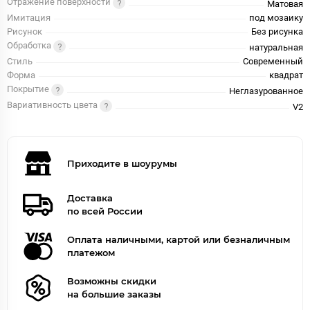
Отражение поверхности
Матовая
Имитация
под мозаику
Рисунок
Без рисунка
Обработка
натуральная
Стиль
Современный
Форма
квадрат
Покрытие
Неглазурованное
Вариативность цвета
V2
Приходите в шоурумы
Доставка
по всей России
Оплата наличными, картой или безналичным
платежом
Возможны скидки
на большие заказы