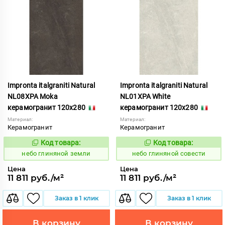
Impronta italgraniti Natural
Impronta italgraniti Natural
NL08XPA Moka
NL01XPA White
керамогранит 120x280
керамогранит 120x280
Материал:
Материал:
Керамогранит
Керамогранит
Код товара:
Код товара:
1111530
1111523
Код:
Код:
небо глиняной земли
небо глиняной совести
Цена
Цена
11 811 руб./м²
11 811 руб./м²
Заказ в 1 клик
Заказ в 1 клик
В корзину
В корзину