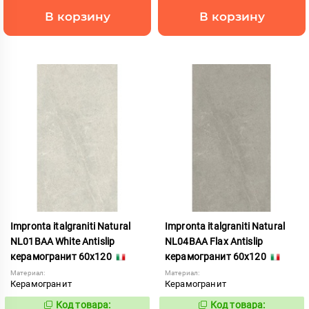
В корзину
В корзину
Impronta italgraniti Natural
Impronta italgraniti Natural
NL01BAA White Antislip
NL04BAA Flax Antislip
керамогранит 60x120
керамогранит 60x120
Материал:
Материал:
Керамогранит
Керамогранит
Код товара:
Код товара:
1111539
1111542