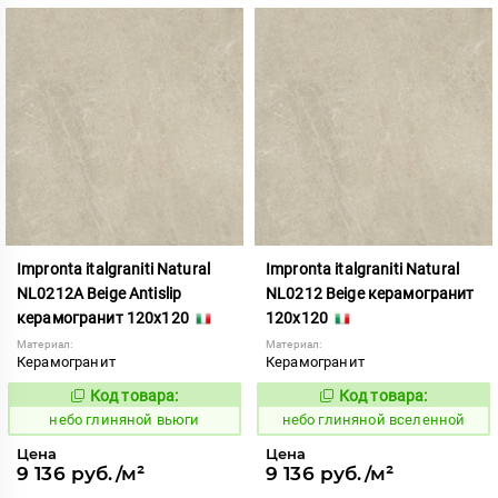
Impronta italgraniti Natural
Impronta italgraniti Natural
NL0212A Beige Antislip
NL0212 Beige керамогранит
керамогранит 120x120
120x120
Материал:
Материал:
Керамогранит
Керамогранит
Код товара:
Код товара:
1111514
1111513
Код:
Код:
небо глиняной вьюги
небо глиняной вселенной
Цена
Цена
9 136 руб./м²
9 136 руб./м²