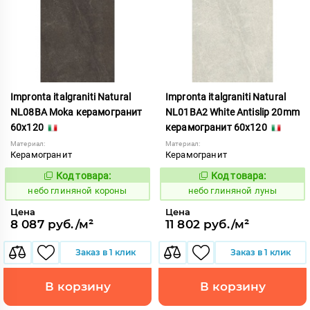
Impronta italgraniti Natural
Impronta italgraniti Natural
NL08BA Moka керамогранит
NL01BA2 White Antislip 20mm
60x120
керамогранит 60x120
Материал:
Материал:
Керамогранит
Керамогранит
Код товара:
Код товара:
1111538
1111545
Код:
Код:
небо глиняной короны
небо глиняной луны
Цена
Цена
8 087 руб./м²
11 802 руб./м²
Заказ в 1 клик
Заказ в 1 клик
В корзину
В корзину