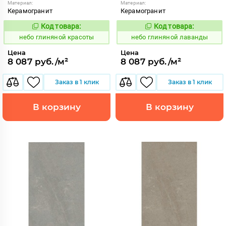
Материал:
Материал:
Керамогранит
Керамогранит
Код товара:
Код товара:
1111540
1111541
Код:
Код:
небо глиняной красоты
небо глиняной лаванды
Цена
Цена
8 087 руб./м²
8 087 руб./м²
Заказ в 1 клик
Заказ в 1 клик
В корзину
В корзину