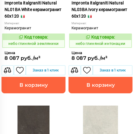
Impronta italgraniti Natural
Impronta italgraniti Natural
NL01BA White керамогранит
NL03BA Ivory керамогранит
60x120
60x120
Материал:
Материал:
Керамогранит
Керамогранит
Код товара:
Код товара:
1111531
1111533
Код:
Код:
небо глиняной земляники
небо глиняной интонации
Цена
Цена
8 087 руб./м²
8 087 руб./м²
Заказ в 1 клик
Заказ в 1 клик
В корзину
В корзину