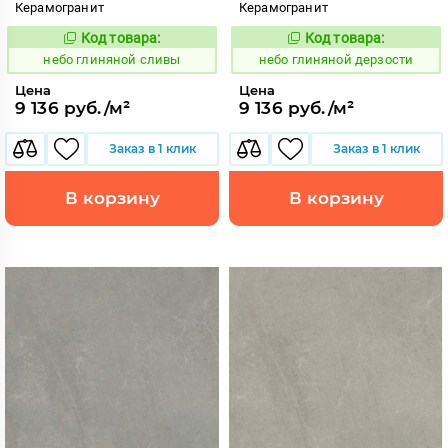
Керамогранит
Керамогранит
Код товара:
Код товара:
1111511
1111520
Код:
Код:
небо глиняной сливы
небо глиняной дерзости
Цена
Цена
9 136 руб./м²
9 136 руб./м²
Заказ в 1 клик
Заказ в 1 клик
В корзину
В корзину