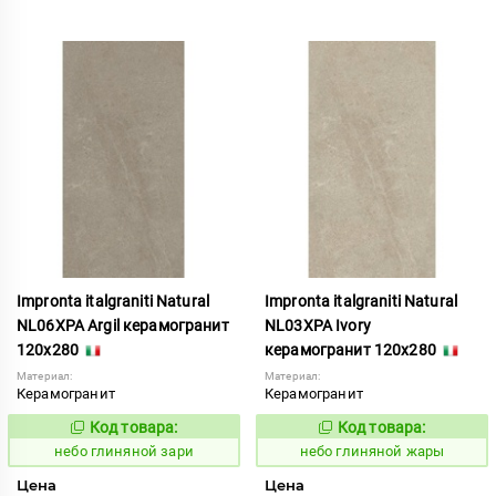
Impronta italgraniti Natural
Impronta italgraniti Natural
NL06XPA Argil керамогранит
NL03XPA Ivory
120x280
керамогранит 120x280
Материал:
Материал:
Керамогранит
Керамогранит
Код товара:
Код товара:
1111528
1111525
Код:
Код:
небо глиняной зари
небо глиняной жары
Цена
Цена