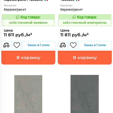
Материал:
Материал:
Керамогранит
Керамогранит
Код товара:
Код товара:
1111524
1111526
Код:
Код:
небо глиняной ежевики
небо глиняной жемчужины
Цена
Цена
11 811 руб./м²
11 811 руб./м²
Заказ в 1 клик
Заказ в 1 клик
В корзину
В корзину