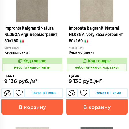
Impronta italgraniti Natural
Impronta italgraniti Natural
NL06GA Argil керамогранит
NL03GA Ivory керамогранит
80x160
80x160
Материал:
Материал:
Керамогранит
Керамогранит
Код товара:
Код товара:
1111560
1111559
Код:
Код:
небо глиняной нити
небо глиняной нирваны
Цена
Цена
9 136 руб./м²
9 136 руб./м²
Заказ в 1 клик
Заказ в 1 клик
В корзину
В корзину