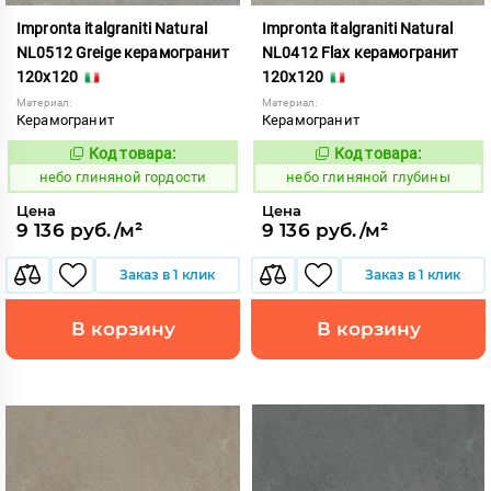
Impronta italgraniti Natural
Impronta italgraniti Natural
NL0512 Greige керамогранит
NL0412 Flax керамогранит
120x120
120x120
Материал:
Материал:
Керамогранит
Керамогранит
Код товара:
Код товара:
1111518
1111517
Код:
Код:
небо глиняной гордости
небо глиняной глубины
Цена
Цена
9 136 руб./м²
9 136 руб./м²
Заказ в 1 клик
Заказ в 1 клик
В корзину
В корзину