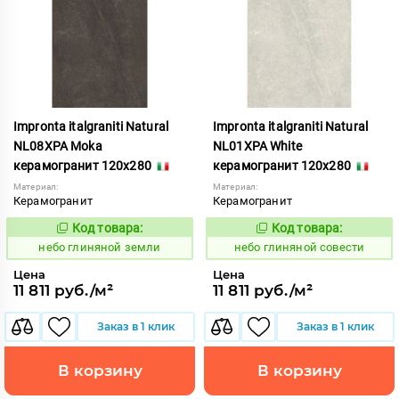
Impronta italgraniti Natural
Impronta italgraniti Natural
NL08XPA Moka
NL01XPA White
керамогранит 120x280
керамогранит 120x280
Материал:
Материал:
Керамогранит
Керамогранит
Код товара:
Код товара:
1111530
1111523
Код:
Код:
небо глиняной земли
небо глиняной совести
Цена
Цена
11 811 руб./м²
11 811 руб./м²
Заказ в 1 клик
Заказ в 1 клик
В корзину
В корзину