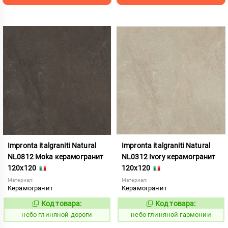
Impronta italgraniti Natural
Impronta italgraniti Natural
NL0812 Moka керамогранит
NL0312 Ivory керамогранит
120x120
120x120
Материал:
Материал:
Керамогранит
Керамогранит
Код товара:
Код товара:
1111522
1111516
Код:
Код:
небо глиняной дороги
небо глиняной гармонии