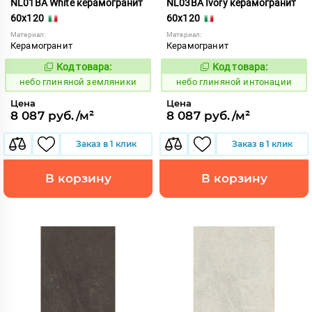
NL01BA White керамогранит
NL03BA Ivory керамогранит
60x120
60x120
Материал:
Материал:
Керамогранит
Керамогранит
Код товара:
Код товара:
1111531
1111533
Код:
Код:
небо глиняной земляники
небо глиняной интонации
Цена
Цена
8 087 руб./м²
8 087 руб./м²
Заказ в 1 клик
Заказ в 1 клик
В корзину
В корзину