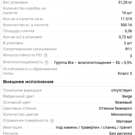
Вес упаковки
31,26 кг
Количество коробок на
палетте
16 шт
Кол-во в палетте кв.м.
11.519
Количество кг. в палетте
500.16
Площадь плитки
0,36
Кол-во м2 в упаковке
0,72 м2
В упаковке
2 шт
Сопротивление скольжению
R11
Износостойкость PEI
3
Влагопоглощаемость
Группа BIa – влагопоглощение – Eb ≤ 0,5%
Устойчивость к образованию
пятен
Класс 5
Внешнее исполнение
Тональная вариация
отсутствует
Фабричный цвет
Beige
Основной цвет
бежевый
Цветовые оттенки
Оттенки бежевого
Количество цветов
Моноколор
Отражение поверхности
Матовая
Имитация
под камень / травертин / сланец / гранит
Рисунок
Без рисунка