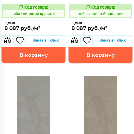
Код товара:
Код товара:
1111540
1111541
Код:
Код:
небо глиняной красоты
небо глиняной лаванды
Цена
Цена
8 087 руб./м²
8 087 руб./м²
Заказ в 1 клик
Заказ в 1 клик
В корзину
В корзину