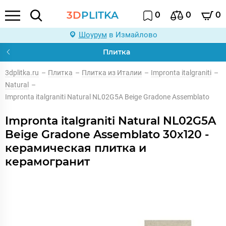
3D
PLITKA
0
0
0
Шоурум
в Измайлово
Плитка
3dplitka.ru
–
Плитка
–
Плитка из Италии
–
Impronta italgraniti
–
Natural
–
Impronta italgraniti Natural NL02G5A Beige Gradone Assemblato
Impronta italgraniti Natural NL02G5A
Beige Gradone Assemblato 30x120 -
керамическая плитка и
керамогранит