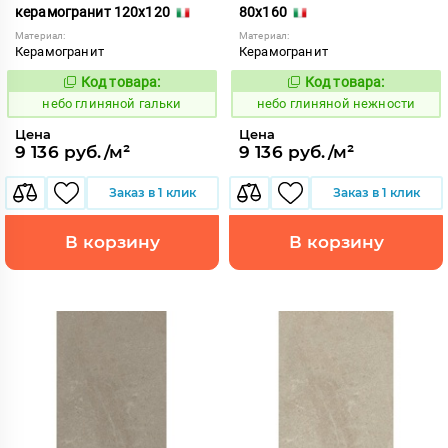
керамогранит 120x120
80x160
Материал:
Материал:
Керамогранит
Керамогранит
Код товара:
Код товара:
1111515
1111558
Код:
Код:
небо глиняной гальки
небо глиняной нежности
Цена
Цена
9 136 руб./м²
9 136 руб./м²
Заказ в 1 клик
Заказ в 1 клик
В корзину
В корзину