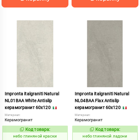
Impronta italgraniti Natural
Impronta italgraniti Natural
NL01BAA White Antislip
NL04BAA Flax Antislip
керамогранит 60x120
керамогранит 60x120
Материал:
Материал:
Керамогранит
Керамогранит
Код товара:
Код товара:
1111539
1111542
Код:
Код:
небо глиняной краски
небо глиняной ладони