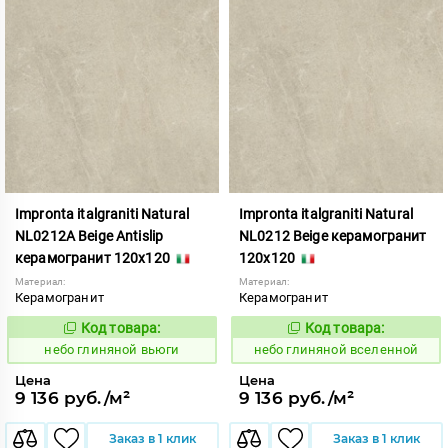
Impronta italgraniti Natural
Impronta italgraniti Natural
NL0212A Beige Antislip
NL0212 Beige керамогранит
керамогранит 120x120
120x120
Материал:
Материал:
Керамогранит
Керамогранит
Код товара:
Код товара:
1111514
1111513
Код:
Код:
небо глиняной вьюги
небо глиняной вселенной
Цена
Цена
9 136 руб./м²
9 136 руб./м²
Заказ в 1 клик
Заказ в 1 клик