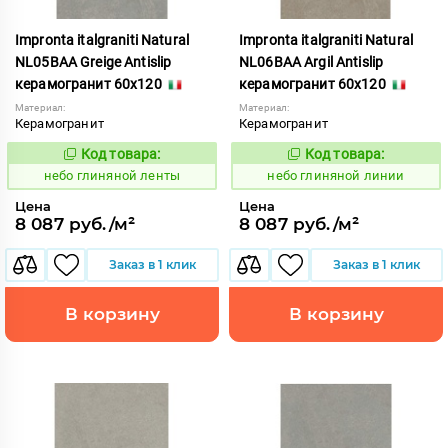
Impronta italgraniti Natural
Impronta italgraniti Natural
NL05BAA Greige Antislip
NL06BAA Argil Antislip
керамогранит 60x120
керамогранит 60x120
Материал:
Материал:
Керамогранит
Керамогранит
Код товара:
Код товара:
1111543
1111544
Код:
Код:
небо глиняной ленты
небо глиняной линии
Цена
Цена
8 087 руб./м²
8 087 руб./м²
Заказ в 1 клик
Заказ в 1 клик
В корзину
В корзину