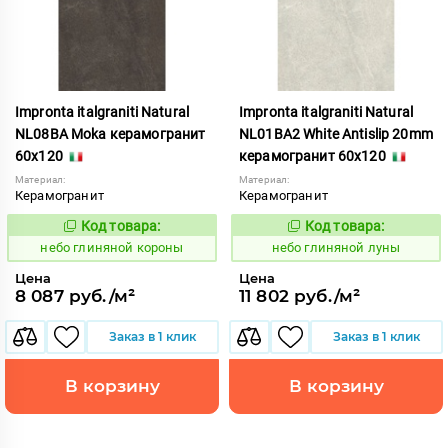
Impronta italgraniti Natural
Impronta italgraniti Natural
NL08BA Moka керамогранит
NL01BA2 White Antislip 20mm
60x120
керамогранит 60x120
Материал:
Материал:
Керамогранит
Керамогранит
Код товара:
Код товара:
1111538
1111545
Код:
Код:
небо глиняной короны
небо глиняной луны
Цена
Цена
8 087 руб./м²
11 802 руб./м²
Заказ в 1 клик
Заказ в 1 клик
В корзину
В корзину