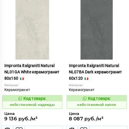
Impronta italgraniti Natural
Impronta italgraniti Natural
NL01GA White керамогранит
NL07BA Dark керамогранит
80x160
60x120
Материал:
Материал:
Керамогранит
Керамогранит
Код товара:
Код товара:
1111557
1111537
Код:
Код:
небо глиняной надежды
небо глиняной капли
Цена
Цена
9 136 руб./м²
8 087 руб./м²