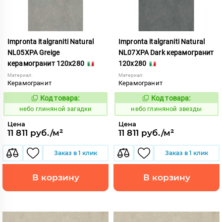
Impronta italgraniti Natural
Impronta italgraniti Natural
NL05XPA Greige
NL07XPA Dark керамогранит
керамогранит 120x280
120x280
Материал:
Материал:
Керамогранит
Керамогранит
Код товара:
Код товара:
1111527
1111529
Код:
Код:
небо глиняной загадки
небо глиняной звезды
Цена
Цена
11 811 руб./м²
11 811 руб./м²
Заказ в 1 клик
Заказ в 1 клик
В корзину
В корзину