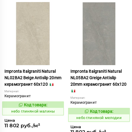
Impronta italgraniti Natural
Impronta italgraniti Natural
NL02BA2 Beige Antislip 20mm
NL05BA2 Greige Antislip
керамогранит 60x120
20mm керамогранит 60x120
Материал:
Керамогранит
Материал:
Керамогранит
Код товара:
1111546
Код:
небо глиняной малины
Код товара:
1111548
Код:
небо глиняной мелодии
Цена
11 802 руб./м²
Цена
11 802 руб./м²