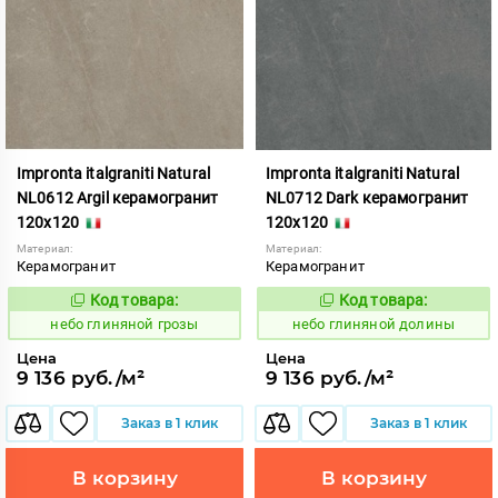
Impronta italgraniti Natural
Impronta italgraniti Natural
NL0612 Argil керамогранит
NL0712 Dark керамогранит
120x120
120x120
Материал:
Материал:
Керамогранит
Керамогранит
Код товара:
Код товара:
1111519
1111521
Код:
Код:
небо глиняной грозы
небо глиняной долины
Цена
Цена
9 136 руб./м²
9 136 руб./м²
Заказ в 1 клик
Заказ в 1 клик
В корзину
В корзину