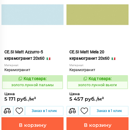
CE.SI Matt Azzurro-5
CE.SI Matt Mela 20
керамогранит 20x60
керамогранит 20x60
Материал:
Материал:
Керамогранит
Керамогранит
Код товара:
Код товара:
521942
521889
Код:
Код:
золото лунной пальмы
золото лунной вьюги
Цена
Цена
5 171 руб./м²
5 457 руб./м²
Заказ в 1 клик
Заказ в 1 клик
В корзину
В корзину