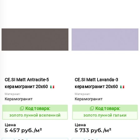
CE.SI Matt Antracite-5
CE.SI Matt Lavanda-3
керамогранит 20x60
керамогранит 20x60
Материал:
Материал:
Керамогранит
Керамогранит
Код товара:
Код товара:
521888
521890
Код:
Код:
золото лунной вселенной
золото лунной гальки
Цена
Цена
5 457 руб./м²
5 733 руб./м²