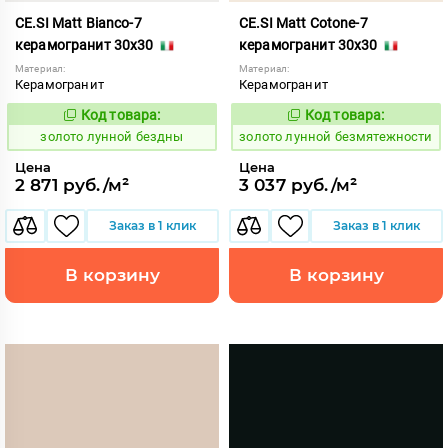
CE.SI Matt Bianco-7
CE.SI Matt Cotone-7
керамогранит 30x30
керамогранит 30x30
Материал:
Материал:
Керамогранит
Керамогранит
Код товара:
Код товара:
521877
521879
Код:
Код:
золото лунной бездны
золото лунной безмятежности
Цена
Цена
2 871 руб./м²
3 037 руб./м²
Заказ в 1 клик
Заказ в 1 клик
В корзину
В корзину