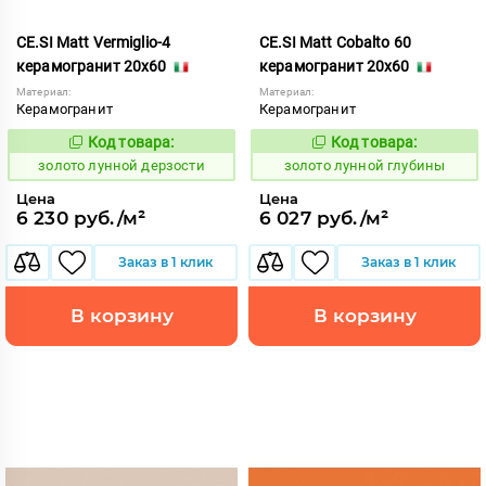
CE.SI Matt Vermiglio-4
CE.SI Matt Cobalto 60
керамогранит 20x60
керамогранит 20x60
Материал:
Материал:
Керамогранит
Керамогранит
Код товара:
Код товара:
521895
521892
Код:
Код:
золото лунной дерзости
золото лунной глубины
Цена
Цена
6 230 руб./м²
6 027 руб./м²
Заказ в 1 клик
Заказ в 1 клик
В корзину
В корзину