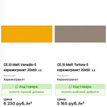
CE.SI Matt Vanadio-5
CE.SI Matt Tortora-5
керамогранит 20x60
керамогранит 20x60
Материал:
Материал:
Керамогранит
Керамогранит
Код товара:
Код товара:
521896
522122
Код:
Код:
золото лунной долины
золото майской доброты
Цена
Цена
6 230 руб./м²
5 165 руб./м²