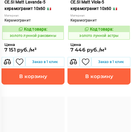
CE.SI Matt Lavanda-5
CE.SI Matt Viola-5
керамогранит 10x60
керамогранит 10x60
Материал:
Материал:
Керамогранит
Керамогранит
Код товара:
Код товара:
521953
521956
Код:
Код:
золото лунной раковины
золото лунной астры
Цена
Цена
7 151 руб./м²
7 446 руб./м²
Заказ в 1 клик
Заказ в 1 клик
В корзину
В корзину