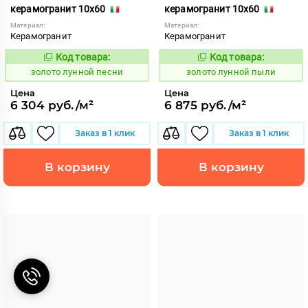
керамогранит 10x60
керамогранит 10x60
Материал:
Материал:
Керамогранит
Керамогранит
Код товара:
Код товара:
521944
521951
Код:
Код:
золото лунной песни
золото лунной пыли
Цена
Цена
6 304 руб./м²
6 875 руб./м²
Заказ в 1 клик
Заказ в 1 клик
В корзину
В корзину