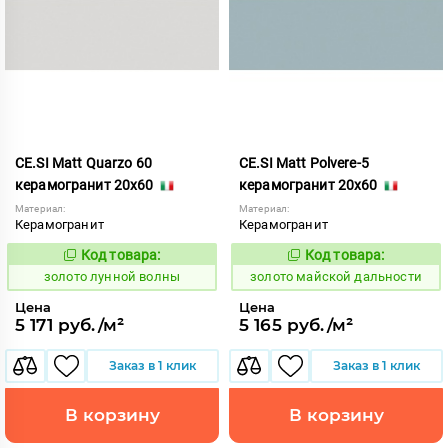
CE.SI Matt Quarzo 60
CE.SI Matt Polvere-5
керамогранит 20x60
керамогранит 20x60
Материал:
Материал:
Керамогранит
Керамогранит
Код товара:
Код товара:
521887
522121
Код:
Код:
золото лунной волны
золото майской дальности
Цена
Цена
5 171 руб./м²
5 165 руб./м²
Заказ в 1 клик
Заказ в 1 клик
В корзину
В корзину