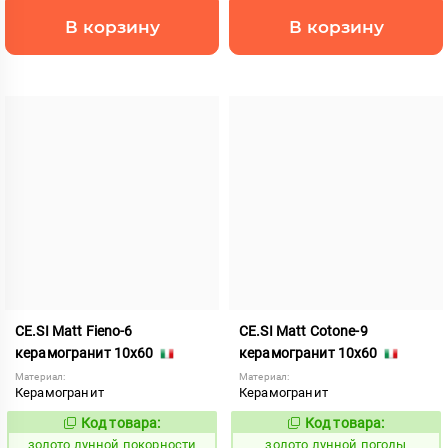
В корзину
В корзину
CE.SI Matt Fieno-6
CE.SI Matt Cotone-9
керамогранит 10x60
керамогранит 10x60
Материал:
Материал:
Керамогранит
Керамогранит
Код товара:
Код товара:
521947
521946
Код:
Код:
золото лунной покорности
золото лунной погоды