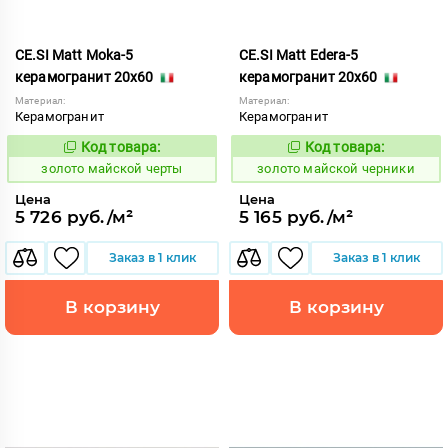
CE.SI Matt Moka-5
CE.SI Matt Edera-5
керамогранит 20x60
керамогранит 20x60
Материал:
Материал:
Керамогранит
Керамогранит
Код товара:
Код товара:
522120
522119
Код:
Код:
золото майской черты
золото майской черники
Цена
Цена
5 726 руб./м²
5 165 руб./м²
Заказ в 1 клик
Заказ в 1 клик
В корзину
В корзину