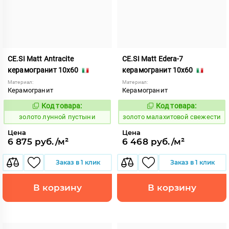
CE.SI Matt Antracite
CE.SI Matt Edera-7
керамогранит 10x60
керамогранит 10x60
Материал:
Материал:
Керамогранит
Керамогранит
Код товара:
Код товара:
521950
522208
Код:
Код:
золото лунной пустыни
золото малахитовой свежести
Цена
Цена
6 875 руб./м²
6 468 руб./м²
Заказ в 1 клик
Заказ в 1 клик
В корзину
В корзину