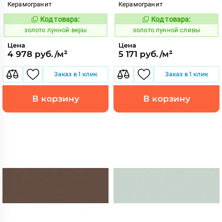
Керамогранит
Керамогранит
Код товара:
Код товара:
521883
521886
Код:
Код:
золото лунной веры
золото лунной сливы
Цена
Цена
4 978 руб./м²
5 171 руб./м²
Заказ в 1 клик
Заказ в 1 клик
В корзину
В корзину