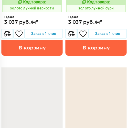
Код товара:
Код товара:
521881
521880
Код:
Код:
золото лунной верности
золото лунной бури
Цена
Цена
3 037 руб./м²
3 037 руб./м²
Заказ в 1 клик
Заказ в 1 клик
В корзину
В корзину