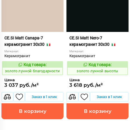
CE.SI Matt Canapa-7
CE.SI Matt Nero-7
керамогранит 30x30
керамогранит 30x30
Материал:
Материал:
Керамогранит
Керамогранит
Код товара:
Код товара:
521878
521882
Код:
Код:
золото лунной благодарности
золото лунной высоты
Цена
Цена
3 037 руб./м²
3 618 руб./м²
Заказ в 1 клик
Заказ в 1 клик
В корзину
В корзину