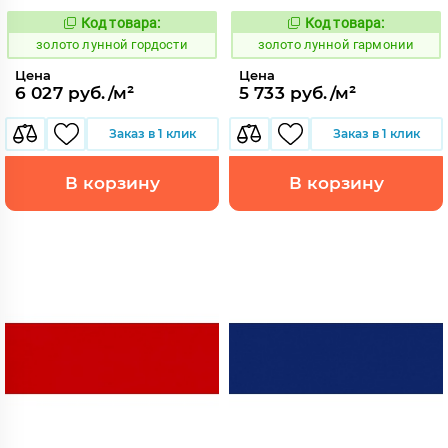
Код товара:
Код товара:
521893
521891
Код:
Код:
золото лунной гордости
золото лунной гармонии
Цена
Цена
6 027 руб./м²
5 733 руб./м²
Заказ в 1 клик
Заказ в 1 клик
В корзину
В корзину