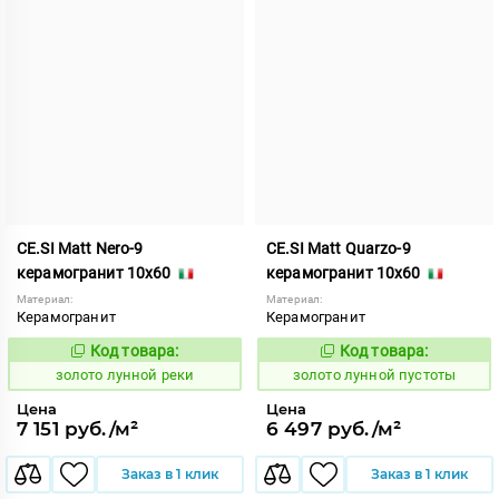
CE.SI Matt Nero-9
CE.SI Matt Quarzo-9
керамогранит 10x60
керамогранит 10x60
Материал:
Материал:
Керамогранит
Керамогранит
Код товара:
Код товара:
521954
521949
Код:
Код:
золото лунной реки
золото лунной пустоты
Цена
Цена
7 151 руб./м²
6 497 руб./м²
Заказ в 1 клик
Заказ в 1 клик