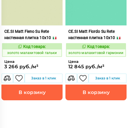
CE.SI Matt Fieno Su Rete
CE.SI Matt Fiordo Su Rete
настенная плитка 10x10
настенная плитка 10x10
Код товара:
Код товара:
522140
522141
Код:
Код:
золото малахитовой гальки
золото малахитовой гармонии
Цена
Цена
3 266 руб./м²
12 845 руб./м²
Заказ в 1 клик
Заказ в 1 клик
В корзину
В корзину