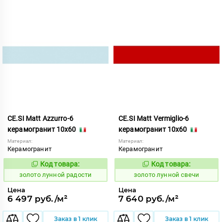
CE.SI Matt Azzurro-6
CE.SI Matt Vermiglio-6
керамогранит 10x60
керамогранит 10x60
Материал:
Материал:
Керамогранит
Керамогранит
Код товара:
Код товара:
521952
521959
Код:
Код:
золото лунной радости
золото лунной свечи
Цена
Цена
6 497 руб./м²
7 640 руб./м²
Заказ в 1 клик
Заказ в 1 клик