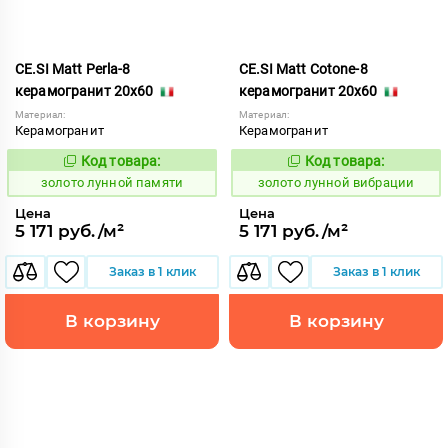
CE.SI Matt Perla-8
CE.SI Matt Cotone-8
керамогранит 20x60
керамогранит 20x60
Материал:
Материал:
Керамогранит
Керамогранит
Код товара:
Код товара:
521943
521885
Код:
Код:
золото лунной памяти
золото лунной вибрации
Цена
Цена
5 171 руб./м²
5 171 руб./м²
Заказ в 1 клик
Заказ в 1 клик
В корзину
В корзину