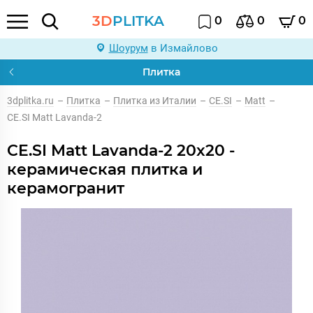
3D
PLITKA
0
0
0
Шоурум
в Измайлово
Плитка
3dplitka.ru
–
Плитка
–
Плитка из Италии
–
CE.SI
–
Matt
–
CE.SI Matt Lavanda-2
CE.SI Matt Lavanda-2 20x20 -
керамическая плитка и
керамогранит