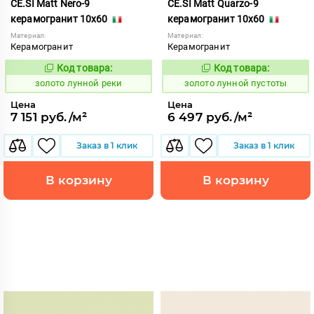
CE.SI Matt Nero-9
CE.SI Matt Quarzo-9
керамогранит 10x60
керамогранит 10x60
Материал:
Материал:
Керамогранит
Керамогранит
Код товара:
Код товара:
521954
521949
Код:
Код:
золото лунной реки
золото лунной пустоты
Цена
Цена
7 151 руб./м²
6 497 руб./м²
Заказ в 1 клик
Заказ в 1 клик
В корзину
В корзину