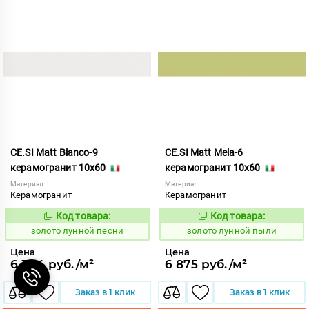
CE.SI Matt Bianco-9
CE.SI Matt Mela-6
керамогранит 10x60
керамогранит 10x60
Материал:
Материал:
Керамогранит
Керамогранит
Код товара:
Код товара:
521944
521951
Код:
Код:
золото лунной песни
золото лунной пыли
Цена
Цена
6 304 руб./м²
6 875 руб./м²
Заказ в 1 клик
Заказ в 1 клик