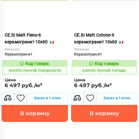
CE.SI Matt Fieno-6
CE.SI Matt Cotone-9
керамогранит 10x60
керамогранит 10x60
Материал:
Материал:
Керамогранит
Керамогранит
Код товара:
Код товара:
521947
521946
Код:
Код:
золото лунной покорности
золото лунной погоды
Цена
Цена
6 497 руб./м²
6 497 руб./м²
Заказ в 1 клик
Заказ в 1 клик
В корзину
В корзину