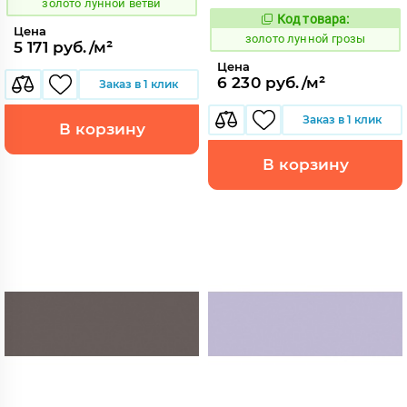
золото лунной ветви
Код товара:
521894
Код:
Цена
золото лунной грозы
5 171 руб./м²
Цена
6 230 руб./м²
Заказ в 1 клик
Заказ в 1 клик
В корзину
В корзину