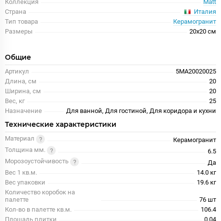
Коллекция
Matt
Италия
Страна
Тип товара
Керамогранит
Размеры
20x20 см
Общие
Артикул
5MA20020025
Длина, см
20
Ширина, см
20
Вес, кг
25
Назначение
Для ванной, Для гостиной, Для коридора и кухни
Технические характеристики
Материал
Керамогранит
Толщина мм.
6.5
Морозоустойчивость
Да
Вес 1 кв.м.
14.0 кг
Вес упаковки
19.6 кг
Количество коробок на
палетте
76 шт
Кол-во в палетте кв.м.
106.4
Площадь плитки
0,04