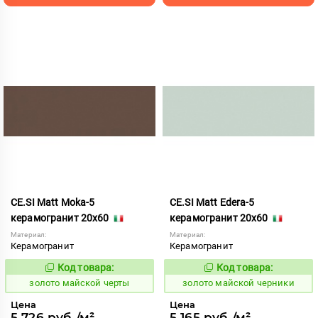
CE.SI Matt Moka-5
CE.SI Matt Edera-5
керамогранит 20x60
керамогранит 20x60
Материал:
Материал:
Керамогранит
Керамогранит
Код товара:
Код товара:
522120
522119
Код:
Код:
золото майской черты
золото майской черники
Цена
Цена
5 726 руб./м²
5 165 руб./м²