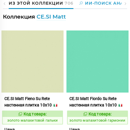
ИЗ ЭТОЙ КОЛЛЕКЦИИ
706
ИИ-ПОИСК АНАЛ
Коллекция
CE.SI Matt
CE.SI Matt Fieno Su Rete
CE.SI Matt Fiordo Su Rete
настенная плитка 10x10
настенная плитка 10x10
Код товара:
Код товара:
522140
522141
Код:
Код:
золото малахитовой гальки
золото малахитовой гармонии
Цена
Цена