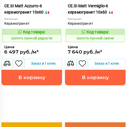
CE.SI Matt Azzurro-6
CE.SI Matt Vermiglio-6
керамогранит 10x60
керамогранит 10x60
Материал:
Материал:
Керамогранит
Керамогранит
Код товара:
Код товара:
521952
521959
Код:
Код:
золото лунной радости
золото лунной свечи
Цена
Цена
6 497 руб./м²
7 640 руб./м²
Заказ в 1 клик
Заказ в 1 клик
В корзину
В корзину