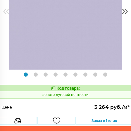
«
»
Код товара:
521867
Код:
золото луговой ценности
3 264 руб./м²
Цена
Заказ в 1 клик