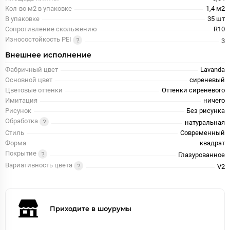
Кол-во м2 в упаковке
1,4 м2
В упаковке
35 шт
Сопротивление скольжению
R10
Износостойкость PEI
3
Внешнее исполнение
Фабричный цвет
Lavanda
Основной цвет
сиреневый
Цветовые оттенки
Оттенки сиреневого
Имитация
ничего
Рисунок
Без рисунка
Обработка
натуральная
Стиль
Современный
Форма
квадрат
Покрытие
Глазурованное
Вариативность цвета
V2
Приходите в шоурумы