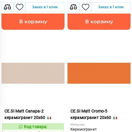
Заказ в 1 клик
Заказ в 1 клик
В корзину
В корзину
CE.SI Matt Canapa-2
CE.SI Matt Cromo-5
керамогранит 20x60
керамогранит 20x60
Материал:
Код товара:
521884
Код:
Керамогранит