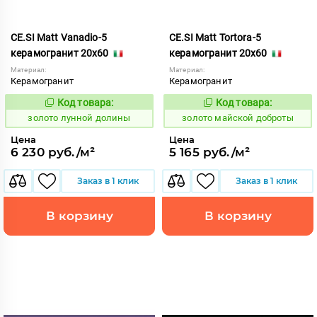
CE.SI Matt Vanadio-5
CE.SI Matt Tortora-5
керамогранит 20x60
керамогранит 20x60
Материал:
Материал:
Керамогранит
Керамогранит
Код товара:
Код товара:
521896
522122
Код:
Код:
золото лунной долины
золото майской доброты
Цена
Цена
6 230 руб./м²
5 165 руб./м²
Заказ в 1 клик
Заказ в 1 клик
В корзину
В корзину