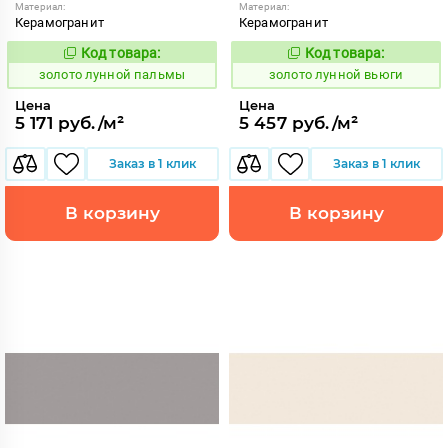
Материал:
Материал:
Керамогранит
Керамогранит
Код товара:
Код товара:
521942
521889
Код:
Код:
золото лунной пальмы
золото лунной вьюги
Цена
Цена
5 171 руб./м²
5 457 руб./м²
Заказ в 1 клик
Заказ в 1 клик
В корзину
В корзину