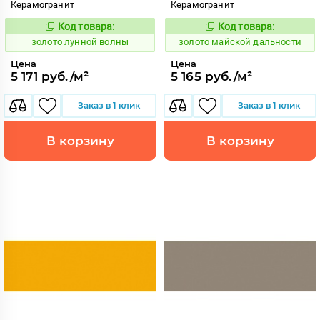
Керамогранит
Керамогранит
Код товара:
Код товара:
521887
522121
Код:
Код:
золото лунной волны
золото майской дальности
Цена
Цена
5 171 руб./м²
5 165 руб./м²
Заказ в 1 клик
Заказ в 1 клик
В корзину
В корзину