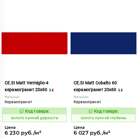
CE.SI Matt Vermiglio-4
CE.SI Matt Cobalto 60
керамогранит 20x60
керамогранит 20x60
Материал:
Материал:
Керамогранит
Керамогранит
Код товара:
Код товара:
521895
521892
Код:
Код:
золото лунной дерзости
золото лунной глубины
Цена
Цена
6 230 руб./м²
6 027 руб./м²