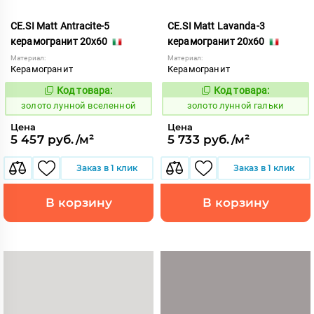
CE.SI Matt Antracite-5
CE.SI Matt Lavanda-3
керамогранит 20x60
керамогранит 20x60
Материал:
Материал:
Керамогранит
Керамогранит
Код товара:
Код товара:
521888
521890
Код:
Код:
золото лунной вселенной
золото лунной гальки
Цена
Цена
5 457 руб./м²
5 733 руб./м²
Заказ в 1 клик
Заказ в 1 клик
В корзину
В корзину