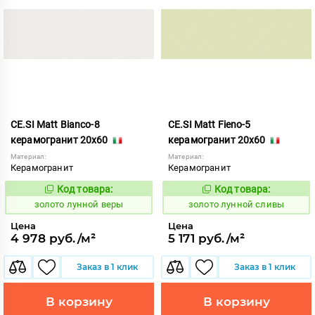
CE.SI Matt Bianco-8
CE.SI Matt Fieno-5
керамогранит 20x60
керамогранит 20x60
Материал:
Материал:
Керамогранит
Керамогранит
Код товара:
Код товара:
521883
521886
Код:
Код:
золото лунной веры
золото лунной сливы
Цена
Цена
4 978 руб./м²
5 171 руб./м²
Заказ в 1 клик
Заказ в 1 клик
В корзину
В корзину