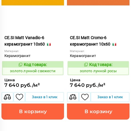
CE.SI Matt Vanadio-6
CE.SI Matt Cromo-6
керамогранит 10x60
керамогранит 10x60
Материал:
Материал:
Керамогранит
Керамогранит
Код товара:
Код товара:
521958
521957
Код:
Код:
золото лунной свежести
золото лунной росы
Цена
Цена
7 640 руб./м²
7 640 руб./м²
Заказ в 1 клик
Заказ в 1 клик
В корзину
В корзину