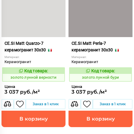
CE.SI Matt Quarzo-7
CE.SI Matt Perla-7
керамогранит 30x30
керамогранит 30x30
Материал:
Материал:
Керамогранит
Керамогранит
Код товара:
Код товара:
521881
521880
Код:
Код:
золото лунной верности
золото лунной бури
Цена
Цена
3 037 руб./м²
3 037 руб./м²
Заказ в 1 клик
Заказ в 1 клик
В корзину
В корзину