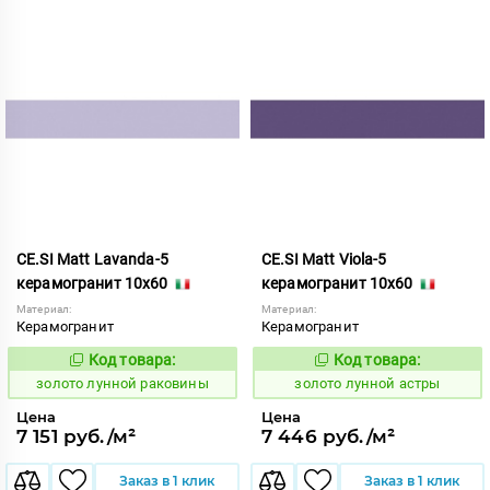
CE.SI Matt Lavanda-5
CE.SI Matt Viola-5
керамогранит 10x60
керамогранит 10x60
Материал:
Материал:
Керамогранит
Керамогранит
Код товара:
Код товара:
521953
521956
Код:
Код:
золото лунной раковины
золото лунной астры
Цена
Цена
7 151 руб./м²
7 446 руб./м²
Заказ в 1 клик
Заказ в 1 клик