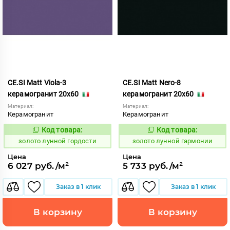
CE.SI Matt Viola-3
CE.SI Matt Nero-8
керамогранит 20x60
керамогранит 20x60
Материал:
Материал:
Керамогранит
Керамогранит
Код товара:
Код товара:
521893
521891
Код:
Код:
золото лунной гордости
золото лунной гармонии
Цена
Цена
6 027 руб./м²
5 733 руб./м²
Заказ в 1 клик
Заказ в 1 клик
В корзину
В корзину