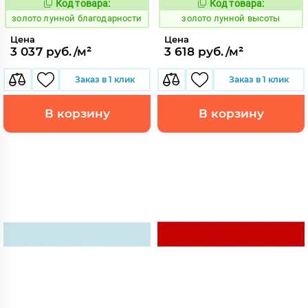
Код товара:
Код товара:
521878
521882
Код:
Код:
золото лунной благодарности
золото лунной высоты
Цена
Цена
3 037 руб./м²
3 618 руб./м²
Заказ в 1 клик
Заказ в 1 клик
В корзину
В корзину