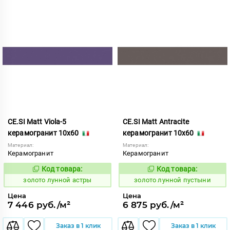
CE.SI Matt Viola-5
CE.SI Matt Antracite
керамогранит 10x60
керамогранит 10x60
Материал:
Материал:
Керамогранит
Керамогранит
Код товара:
Код товара:
521956
521950
Код:
Код:
золото лунной астры
золото лунной пустыни
Цена
Цена
7 446 руб./м²
6 875 руб./м²
Заказ в 1 клик
Заказ в 1 клик