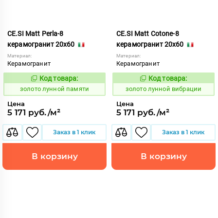
CE.SI Matt Perla-8
CE.SI Matt Cotone-8
керамогранит 20x60
керамогранит 20x60
Материал:
Материал:
Керамогранит
Керамогранит
Код товара:
Код товара:
521943
521885
Код:
Код:
золото лунной памяти
золото лунной вибрации
Цена
Цена
5 171 руб./м²
5 171 руб./м²
Заказ в 1 клик
Заказ в 1 клик
В корзину
В корзину