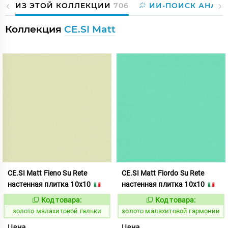
ИЗ ЭТОЙ КОЛЛЕКЦИИ
706
ИИ-ПОИСК АНАЛ
Коллекция
CE.SI Matt
CE.SI Matt Fieno Su Rete
CE.SI Matt Fiordo Su Rete
настенная плитка 10x10
настенная плитка 10x10
Код товара:
Код товара:
522140
522141
Код:
Код:
золото малахитовой гальки
золото малахитовой гармонии
Цена
Цена