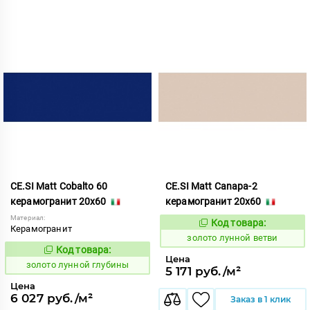
CE.SI Matt Cobalto 60
CE.SI Matt Canapa-2
керамогранит 20x60
керамогранит 20x60
Материал:
Код товара:
521884
Код:
Керамогранит
золото лунной ветви
Код товара:
521892
Код:
Цена
золото лунной глубины
5 171 руб./м²
Цена
6 027 руб./м²
Заказ в 1 клик