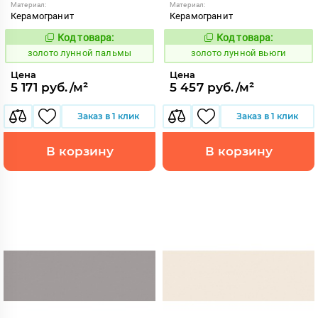
Материал:
Материал:
Керамогранит
Керамогранит
Код товара:
Код товара:
521942
521889
Код:
Код:
золото лунной пальмы
золото лунной вьюги
Цена
Цена
5 171 руб./м²
5 457 руб./м²
Заказ в 1 клик
Заказ в 1 клик
В корзину
В корзину