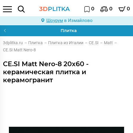
3D
PLITKA
0
0
0
Шоурум
в Измайлово
Плитка
3dplitka.ru
–
Плитка
–
Плитка из Италии
–
CE.SI
–
Matt
–
CE.SI Matt Nero-8
CE.SI Matt Nero-8 20x60 -
керамическая плитка и
керамогранит