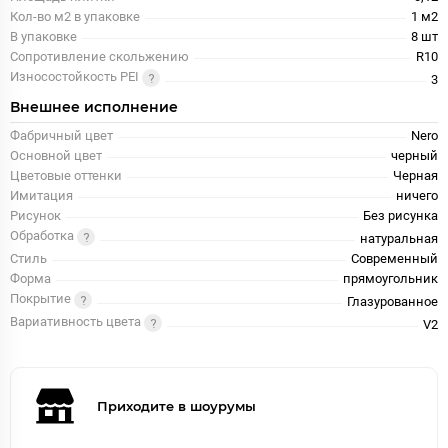
Кол-во м2 в упаковке
1 м2
В упаковке
8 шт
Сопротивление скольжению
R10
Износостойкость PEI
3
Внешнее исполнение
Фабричный цвет
Nero
Основной цвет
черный
Цветовые оттенки
Черная
Имитация
ничего
Рисунок
Без рисунка
Обработка
натуральная
Стиль
Современный
Форма
прямоугольник
Покрытие
Глазурованное
Вариативность цвета
V2
Приходите в шоурумы