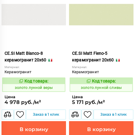
CE.SI Matt Bianco-8
CE.SI Matt Fieno-5
керамогранит 20x60
керамогранит 20x60
Материал:
Материал:
Керамогранит
Керамогранит
Код товара:
Код товара:
521883
521886
Код:
Код:
золото лунной веры
золото лунной сливы
Цена
Цена
4 978 руб./м²
5 171 руб./м²
Заказ в 1 клик
Заказ в 1 клик
В корзину
В корзину