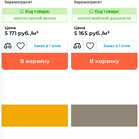
Керамогранит
Керамогранит
Код товара:
Код товара:
521887
522121
Код:
Код:
золото лунной волны
золото майской дальности
Цена
Цена
5 171 руб./м²
5 165 руб./м²
Заказ в 1 клик
Заказ в 1 клик
В корзину
В корзину