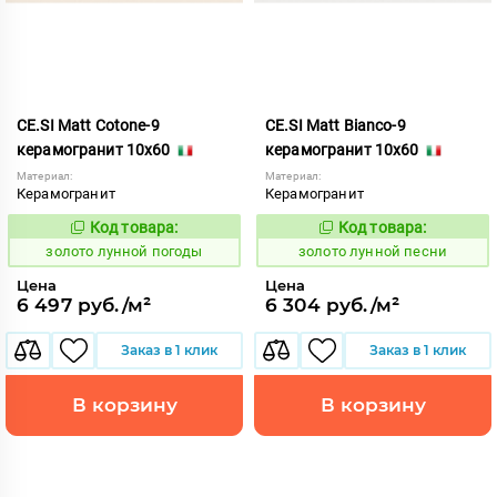
CE.SI Matt Cotone-9
CE.SI Matt Bianco-9
керамогранит 10x60
керамогранит 10x60
Материал:
Материал:
Керамогранит
Керамогранит
Код товара:
Код товара:
521946
521944
Код:
Код:
золото лунной погоды
золото лунной песни
Цена
Цена
6 497 руб./м²
6 304 руб./м²
Заказ в 1 клик
Заказ в 1 клик
В корзину
В корзину