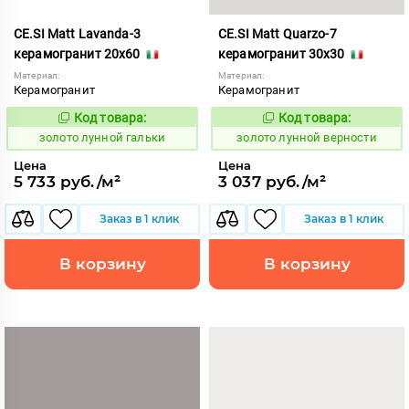
CE.SI Matt Lavanda-3
CE.SI Matt Quarzo-7
керамогранит 20x60
керамогранит 30x30
Материал:
Материал:
Керамогранит
Керамогранит
Код товара:
Код товара:
521890
521881
Код:
Код:
золото лунной гальки
золото лунной верности
Цена
Цена
5 733 руб./м²
3 037 руб./м²
Заказ в 1 клик
Заказ в 1 клик
В корзину
В корзину