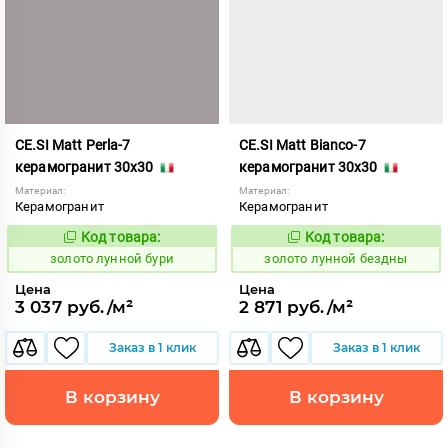
CE.SI Matt Perla-7
CE.SI Matt Bianco-7
керамогранит 30x30
керамогранит 30x30
Материал:
Материал:
Керамогранит
Керамогранит
Код товара:
Код товара:
521880
521877
Код:
Код:
золото лунной бури
золото лунной бездны
Цена
Цена
3 037 руб./м²
2 871 руб./м²
Заказ в 1 клик
Заказ в 1 клик
В корзину
В корзину