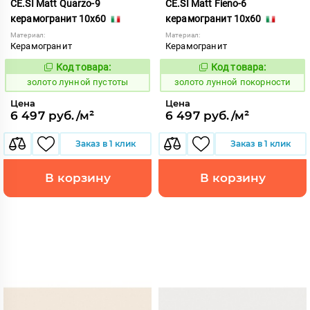
CE.SI Matt Quarzo-9
CE.SI Matt Fieno-6
керамогранит 10x60
керамогранит 10x60
Материал:
Материал:
Керамогранит
Керамогранит
Код товара:
Код товара:
521949
521947
Код:
Код:
золото лунной пустоты
золото лунной покорности
Цена
Цена
6 497 руб./м²
6 497 руб./м²
Заказ в 1 клик
Заказ в 1 клик
В корзину
В корзину