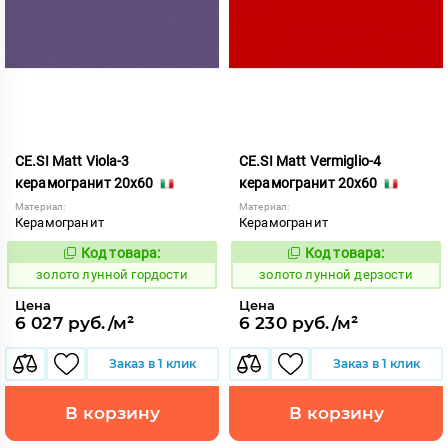
CE.SI Matt Viola-3
CE.SI Matt Vermiglio-4
керамогранит 20x60
керамогранит 20x60
Материал:
Материал:
Керамогранит
Керамогранит
Код товара:
Код товара:
521893
521895
Код:
Код:
золото лунной гордости
золото лунной дерзости
Цена
Цена
6 027 руб./м²
6 230 руб./м²
Заказ в 1 клик
Заказ в 1 клик
В корзину
В корзину