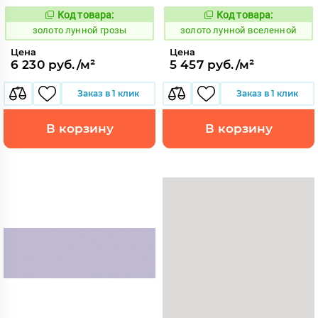
Код товара:
Код товара:
521894
521888
Код:
Код:
золото лунной грозы
золото лунной вселенной
Цена
Цена
6 230 руб./м²
5 457 руб./м²
Заказ в 1 клик
Заказ в 1 клик
В корзину
В корзину