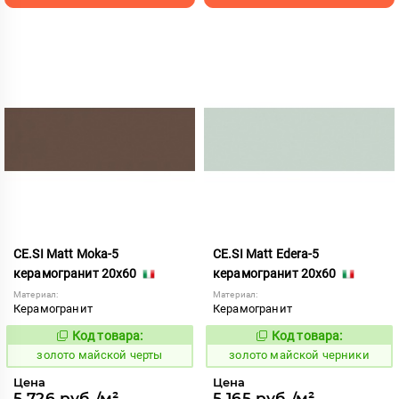
CE.SI Matt Moka-5
CE.SI Matt Edera-5
керамогранит 20x60
керамогранит 20x60
Материал:
Материал:
Керамогранит
Керамогранит
Код товара:
Код товара:
522120
522119
Код:
Код:
золото майской черты
золото майской черники
Цена
Цена
5 726 руб./м²
5 165 руб./м²