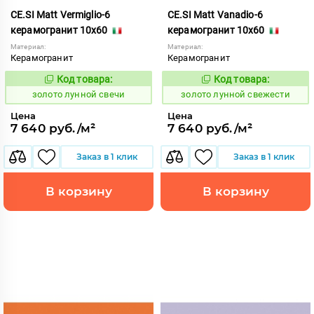
CE.SI Matt Vermiglio-6
CE.SI Matt Vanadio-6
керамогранит 10x60
керамогранит 10x60
Материал:
Материал:
Керамогранит
Керамогранит
Код товара:
Код товара:
521959
521958
Код:
Код:
золото лунной свечи
золото лунной свежести
Цена
Цена
7 640 руб./м²
7 640 руб./м²
Заказ в 1 клик
Заказ в 1 клик
В корзину
В корзину