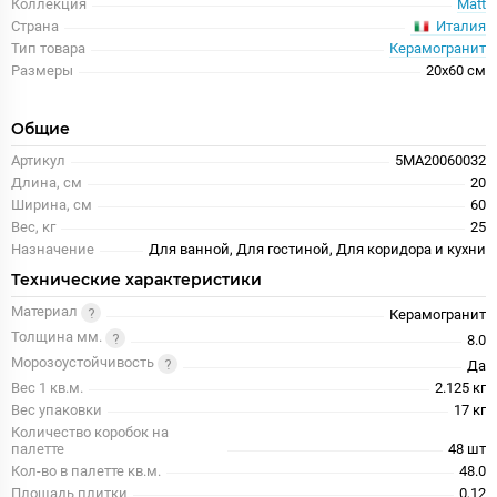
Коллекция
Matt
Италия
Страна
Тип товара
Керамогранит
Размеры
20x60 см
Общие
Артикул
5MA20060032
Длина, см
20
Ширина, см
60
Вес, кг
25
Назначение
Для ванной, Для гостиной, Для коридора и кухни
Технические характеристики
Материал
Керамогранит
Толщина мм.
8.0
Морозоустойчивость
Да
Вес 1 кв.м.
2.125 кг
Вес упаковки
17 кг
Количество коробок на
палетте
48 шт
Кол-во в палетте кв.м.
48.0
Площадь плитки
0,12