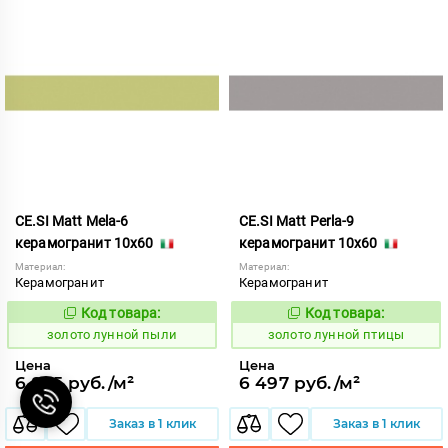
CE.SI Matt Mela-6
CE.SI Matt Perla-9
керамогранит 10x60
керамогранит 10x60
Материал:
Материал:
Керамогранит
Керамогранит
Код товара:
Код товара:
521951
521948
Код:
Код:
золото лунной пыли
золото лунной птицы
Цена
Цена
6 875 руб./м²
6 497 руб./м²
Заказ в 1 клик
Заказ в 1 клик