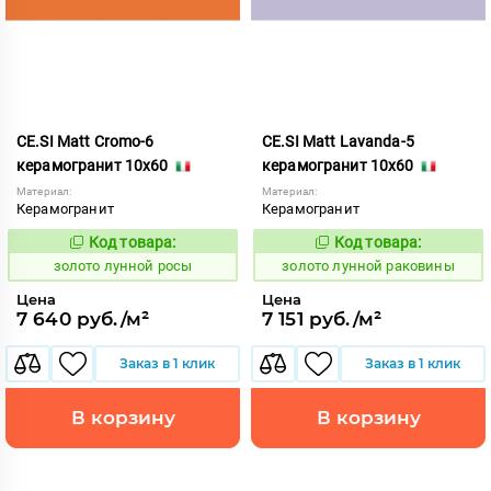
CE.SI Matt Cromo-6
CE.SI Matt Lavanda-5
керамогранит 10x60
керамогранит 10x60
Материал:
Материал:
Керамогранит
Керамогранит
Код товара:
Код товара:
521957
521953
Код:
Код:
золото лунной росы
золото лунной раковины
Цена
Цена
7 640 руб./м²
7 151 руб./м²
Заказ в 1 клик
Заказ в 1 клик
В корзину
В корзину