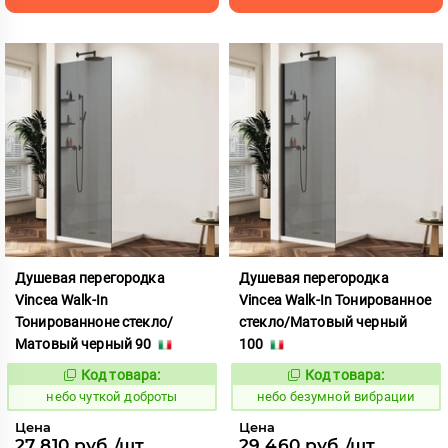
Душевая перегородка
Душевая перегородка
Vincea Walk-In
Vincea Walk-In Тонированное
Тонированноне стекло/
стекло/Матовый черный
Матовый черный 90
100
Код товара:
Код товара:
1124122
1124135
Код:
Код:
небо чуткой доброты
небо безумной вибрации
Цена
Цена
27 810 руб./шт
29 460 руб./шт