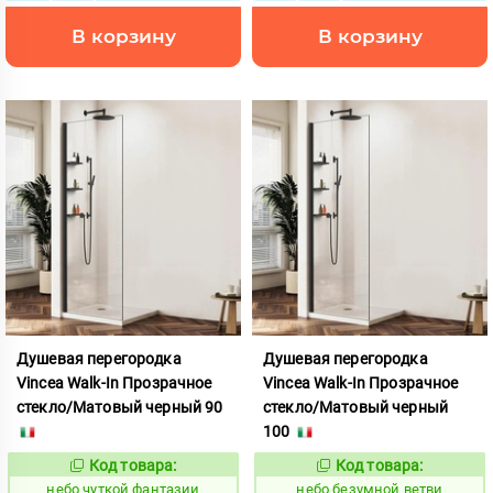
В корзину
В корзину
Душевая перегородка
Душевая перегородка
Vincea Walk-In Прозрачное
Vincea Walk-In Прозрачное
стекло/Матовый черный 90
стекло/Матовый черный
100
Код товара:
Код товара:
1124112
1124134
Код:
Код:
небо чуткой фантазии
небо безумной ветви