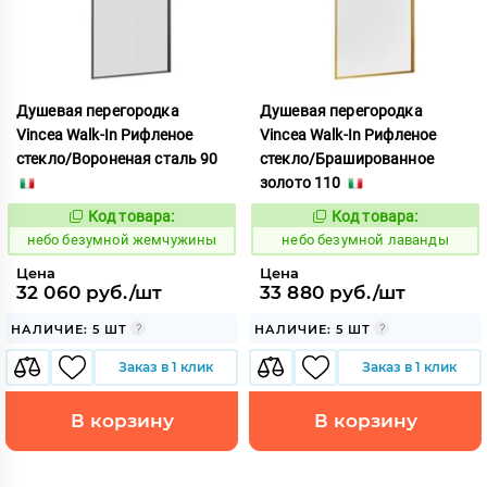
Душевая перегородка
Душевая перегородка
Vincea Walk-In Рифленое
Vincea Walk-In Рифленое
стекло/Вороненая сталь 90
стекло/Брашированное
золото 110
Код товара:
Код товара:
1124151
1124166
Код:
Код:
небо безумной жемчужины
небо безумной лаванды
Цена
Цена
32 060 руб./шт
33 880 руб./шт
НАЛИЧИЕ: 5 ШТ
НАЛИЧИЕ: 5 ШТ
Заказ в 1 клик
Заказ в 1 клик
В корзину
В корзину