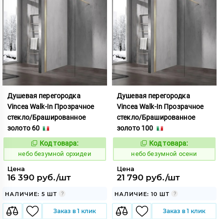
Душевая перегородка
Душевая перегородка
Vincea Walk-In Прозрачное
Vincea Walk-In Прозрачное
стекло/Брашированное
стекло/Брашированное
золото 60
золото 100
Код товара:
Код товара:
1124189
1124190
Код:
Код:
небо безумной орхидеи
небо безумной осени
Цена
Цена
16 390 руб./шт
21 790 руб./шт
НАЛИЧИЕ: 5 ШТ
НАЛИЧИЕ: 10 ШТ
Заказ в 1 клик
Заказ в 1 клик