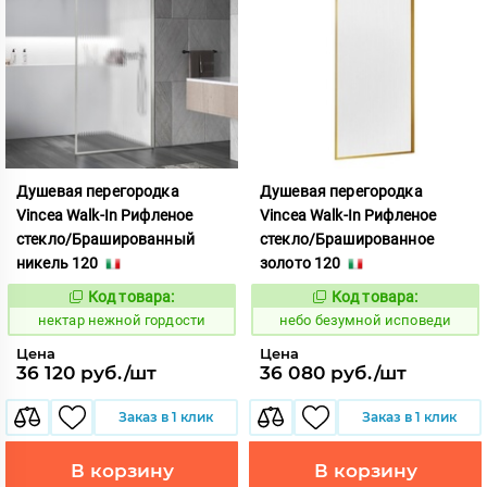
Душевая перегородка
Душевая перегородка
Vincea Walk-In Рифленое
Vincea Walk-In Рифленое
стекло/Брашированный
стекло/Брашированное
никель 120
золото 120
Код товара:
Код товара:
1133018
1124160
Код:
Код:
нектар нежной гордости
небо безумной исповеди
Цена
Цена
36 120 руб./шт
36 080 руб./шт
Заказ в 1 клик
Заказ в 1 клик
В корзину
В корзину