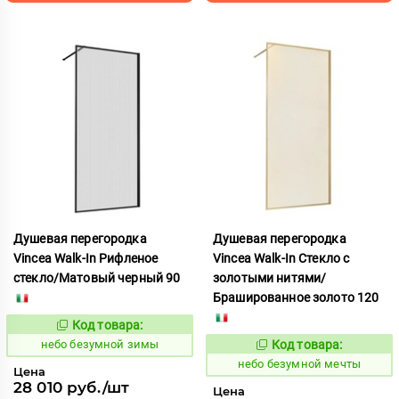
Душевая перегородка
Душевая перегородка
Vincea Walk-In Рифленое
Vincea Walk-In Стекло с
стекло/Матовый черный 90
золотыми нитями/
Брашированное золото 120
Код товара:
1124157
Код:
небо безумной зимы
Код товара:
1124176
Код:
небо безумной мечты
Цена
28 010 руб./шт
Цена