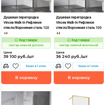
Душевая перегородка
Душевая перегородка
Vincea Walk-In Рифленое
Vincea Walk-In Рифленое
стекло/Вороненая сталь 120
стекло/Вороненая сталь 100
Код товара:
Код товара:
1133021
1133013
Код:
Код:
нектар нежной долины
нектар нежной вселенной
Цена
Цена
39 100 руб./шт
36 240 руб./шт
Заказ в 1 клик
Заказ в 1 клик
В корзину
В корзину