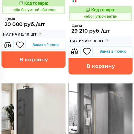
Код товара:
1124187
Код:
небо безумной обители
Код товара:
1124009
Код:
небо чуткой ветви
Цена
20 000 руб./шт
Цена
29 210 руб./шт
НАЛИЧИЕ: 10 ШТ
НАЛИЧИЕ: 10 ШТ
Заказ в 1 клик
Заказ в 1 клик
В корзину
В корзину