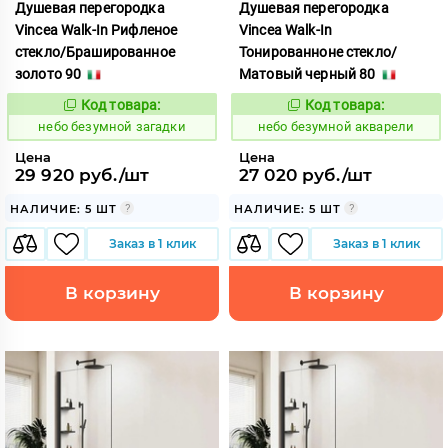
Душевая перегородка
Душевая перегородка
Vincea Walk-In Рифленое
Vincea Walk-In
стекло/Брашированное
Тонированноне стекло/
золото 90
Матовый черный 80
Код товара:
Код товара:
1124152
1124125
Код:
Код:
небо безумной загадки
небо безумной акварели
Цена
Цена
29 920 руб./шт
27 020 руб./шт
НАЛИЧИЕ: 5 ШТ
НАЛИЧИЕ: 5 ШТ
Заказ в 1 клик
Заказ в 1 клик
В корзину
В корзину