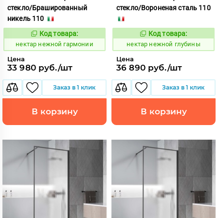
стекло/Брашированный
стекло/Вороненая сталь 110
никель 110
Код товара:
Код товара:
1133016
1133017
Код:
Код:
нектар нежной гармонии
нектар нежной глубины
Цена
Цена
33 980 руб./шт
36 890 руб./шт
Заказ в 1 клик
Заказ в 1 клик
В корзину
В корзину