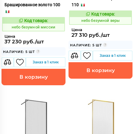
Брашированное золото 100
110
Код товара:
1124133
Код:
Код товара:
небо безумной веры
1124177
Код:
небо безумной миссии
Цена
27 310 руб./шт
Цена
37 230 руб./шт
НАЛИЧИЕ: 5 ШТ
НАЛИЧИЕ: 5 ШТ
Заказ в 1 клик
Заказ в 1 клик
В корзину
В корзину