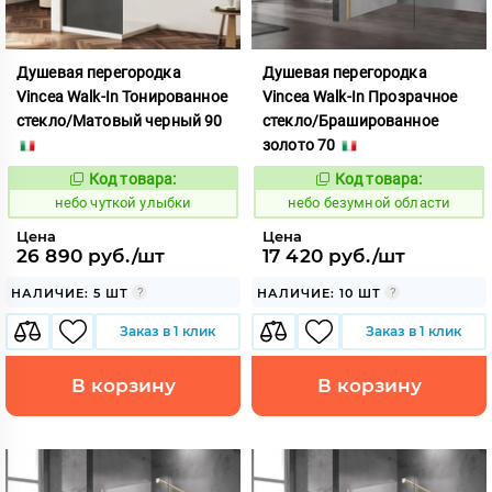
Душевая перегородка
Душевая перегородка
Vincea Walk-In Тонированное
Vincea Walk-In Прозрачное
стекло/Матовый черный 90
стекло/Брашированное
золото 70
Код товара:
Код товара:
1124111
1124188
Код:
Код:
небо чуткой улыбки
небо безумной области
Цена
Цена
26 890 руб./шт
17 420 руб./шт
НАЛИЧИЕ: 5 ШТ
НАЛИЧИЕ: 10 ШТ
Заказ в 1 клик
Заказ в 1 клик
В корзину
В корзину