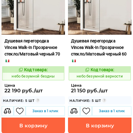
Душевая перегородка
Душевая перегородка
Vincea Walk-In Прозрачное
Vincea Walk-In Прозрачное
стекло/Матовый черный 70
стекло/Матовый черный 60
Код товара:
Код товара:
1124127
1124131
Код:
Код:
небо безумной бездны
небо безумной верности
Цена
Цена
22 190 руб./шт
21 150 руб./шт
НАЛИЧИЕ: 5 ШТ
НАЛИЧИЕ: 5 ШТ
Заказ в 1 клик
Заказ в 1 клик
В корзину
В корзину