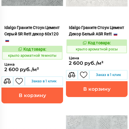
Idalgo Граните Стоун Цемент
Idalgo Граните Стоун Цемент
Серый SR Rett декор 60x120
Декор Белый ASR Rett
Код товара:
828457
Код:
Код товара:
крыло ароматной росы
828477
Код:
крыло ароматной темноты
Цена
2 600 руб./м²
Цена
2 600 руб./м²
Заказ в 1 клик
Заказ в 1 клик
В корзину
В корзину