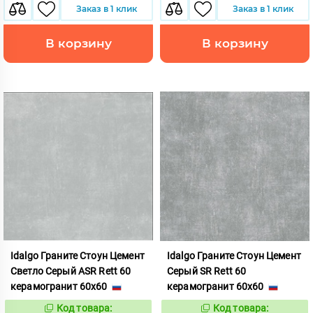
Заказ в 1 клик
Заказ в 1 клик
В корзину
В корзину
Idalgo Граните Стоун Цемент
Idalgo Граните Стоун Цемент
Светло Серый ASR Rett 60
Серый SR Rett 60
керамогранит 60x60
керамогранит 60x60
Код товара:
Код товара:
828422
828430
Код:
Код: