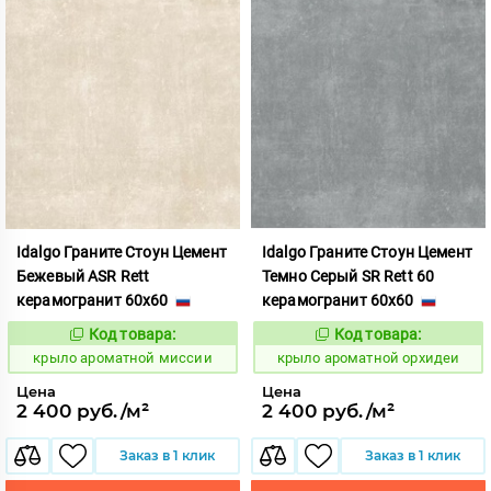
Idalgo Граните Стоун Цемент
Idalgo Граните Стоун Цемент
Бежевый ASR Rett
Темно Серый SR Rett 60
керамогранит 60x60
керамогранит 60x60
Код товара:
Код товара:
828427
828439
Код:
Код:
крыло ароматной миссии
крыло ароматной орхидеи
Цена
Цена
2 400 руб./м²
2 400 руб./м²
Заказ в 1 клик
Заказ в 1 клик