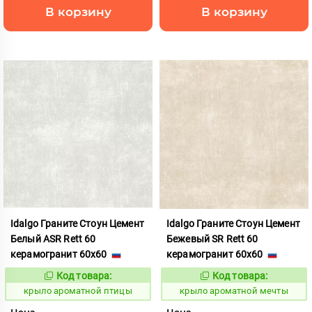
В корзину
В корзину
Idalgo Граните Стоун Цемент
Idalgo Граните Стоун Цемент
Белый ASR Rett 60
Бежевый SR Rett 60
керамогранит 60x60
керамогранит 60x60
Код товара:
Код товара:
828448
828426
Код:
Код:
крыло ароматной птицы
крыло ароматной мечты
Цена
Цена