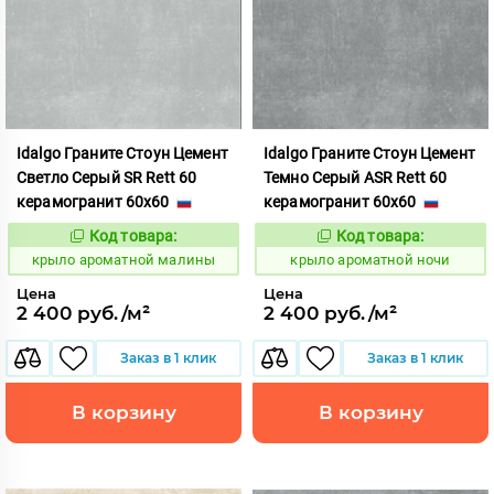
Idalgo Граните Стоун Цемент
Idalgo Граните Стоун Цемент
Светло Серый SR Rett 60
Темно Серый ASR Rett 60
керамогранит 60x60
керамогранит 60x60
Код товара:
Код товара:
828421
828436
Код:
Код:
крыло ароматной малины
крыло ароматной ночи
Цена
Цена
2 400 руб./м²
2 400 руб./м²
Заказ в 1 клик
Заказ в 1 клик
В корзину
В корзину