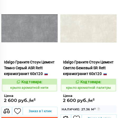
Idalgo Граните Стоун Цемент
Idalgo Граните Стоун Цемент
Темно Серый ASR Rett
Светло Бежевый SR Rett
керамогранит 60x120
керамогранит 60x120
Код товара:
Код товара:
828435
828441
Код:
Код:
крыло ароматной нити
крыло ароматной палитры
Цена
Цена
2 600 руб./м²
2 600 руб./м²
НАЛИЧИЕ: 27.36 М²
Заказ в 1 клик