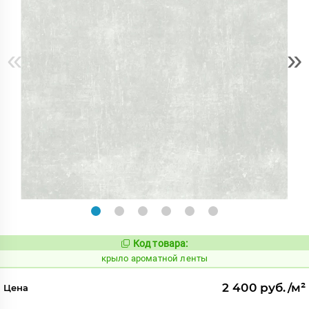
«
»
Код товара:
828418
Код:
крыло ароматной ленты
2 400 руб./м²
Цена