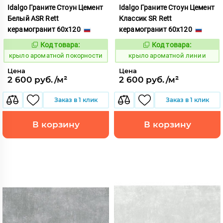
Idalgo Граните Стоун Цемент
Idalgo Граните Стоун Цемент
Белый ASR Rett
Классик SR Rett
керамогранит 60x120
керамогранит 60x120
Код товара:
Код товара:
828447
828419
Код:
Код:
крыло ароматной покорности
крыло ароматной линии
Цена
Цена
2 600 руб./м²
2 600 руб./м²
Заказ в 1 клик
Заказ в 1 клик
В корзину
В корзину