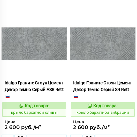
Idalgo Граните Стоун Цемент
Idalgo Граните Стоун Цемент
Декор Темно Серый ASR Rett
Декор Темно Серый SR Rett
Код товара:
Код товара:
828511
828510
Код:
Код:
крыло бархатной сливы
крыло бархатной вибрации
Цена
Цена
2 600 руб./м²
2 600 руб./м²