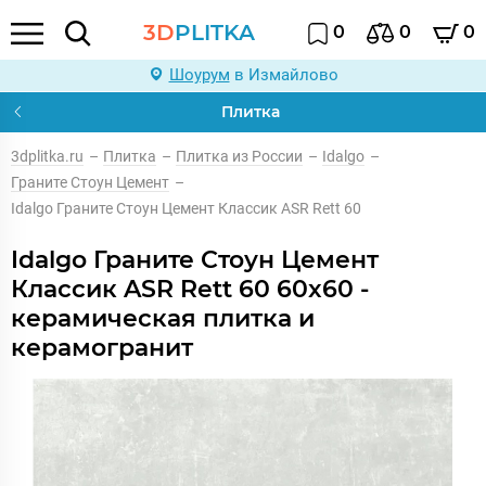
3D
PLITKA
0
0
0
Шоурум
в Измайлово
Плитка
3dplitka.ru
–
Плитка
–
Плитка из России
–
Idalgo
–
Граните Стоун Цемент
–
Idalgo Граните Стоун Цемент Классик ASR Rett 60
Idalgo Граните Стоун Цемент
Классик ASR Rett 60 60x60 -
керамическая плитка и
керамогранит