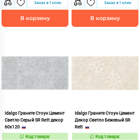
Заказ в 1 клик
Заказ в 1 клик
В корзину
В корзину
Idalgo Граните Стоун Цемент
Idalgo Граните Стоун Цемент
Светло Серый SR Rett декор
Декор Светло Бежевый SR
60x120
Rett
Код товара:
Код товара:
828487
828470
Код:
Код: