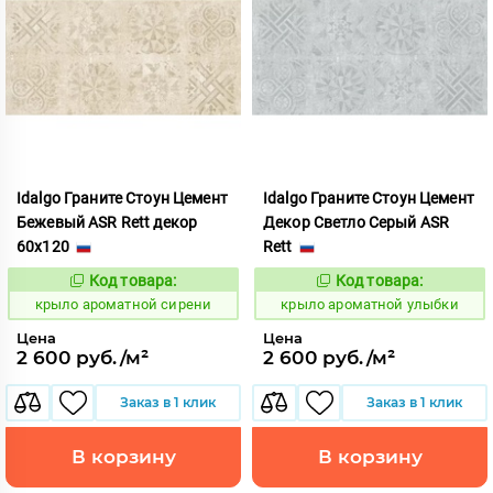
Idalgo Граните Стоун Цемент
Idalgo Граните Стоун Цемент
Бежевый ASR Rett декор
Декор Светло Серый ASR
60x120
Rett
Код товара:
Код товара:
828464
828486
Код:
Код:
крыло ароматной сирени
крыло ароматной улыбки
Цена
Цена
2 600 руб./м²
2 600 руб./м²
Заказ в 1 клик
Заказ в 1 клик
В корзину
В корзину