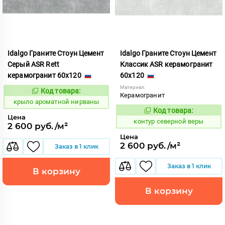
Idalgo Граните Стоун Цемент
Idalgo Граните Стоун Цемент
Серый ASR Rett
Классик ASR керамогранит
керамогранит 60x120
60x120
Материал:
Код товара:
828434
Код:
Керамогранит
крыло ароматной нирваны
Код товара:
760508
Код:
Цена
контур северной веры
2 600 руб./м²
Цена
2 600 руб./м²
Заказ в 1 клик
Заказ в 1 клик
В корзину
В корзину