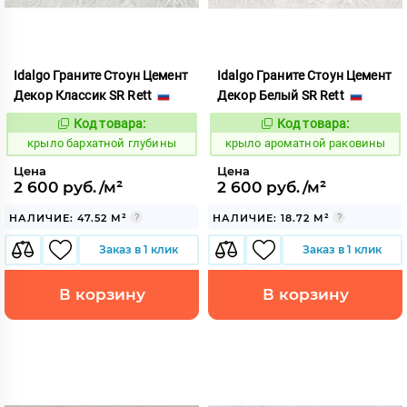
Idalgo Граните Стоун Цемент
Idalgo Граните Стоун Цемент
Декор Классик SR Rett
Декор Белый SR Rett
Код товара:
Код товара:
828517
828453
Код:
Код:
крыло бархатной глубины
крыло ароматной раковины
Цена
Цена
2 600 руб./м²
2 600 руб./м²
НАЛИЧИЕ: 47.52 М²
НАЛИЧИЕ: 18.72 М²
Заказ в 1 клик
Заказ в 1 клик
В корзину
В корзину