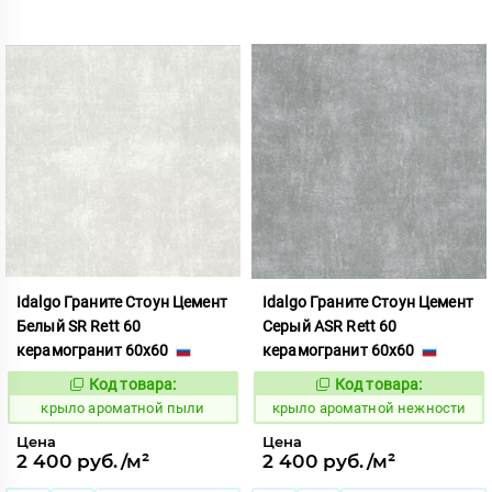
Idalgo Граните Стоун Цемент
Idalgo Граните Стоун Цемент
Белый SR Rett 60
Серый ASR Rett 60
керамогранит 60x60
керамогранит 60x60
Код товара:
Код товара:
828451
828433
Код:
Код:
крыло ароматной пыли
крыло ароматной нежности
Цена
Цена
2 400 руб./м²
2 400 руб./м²