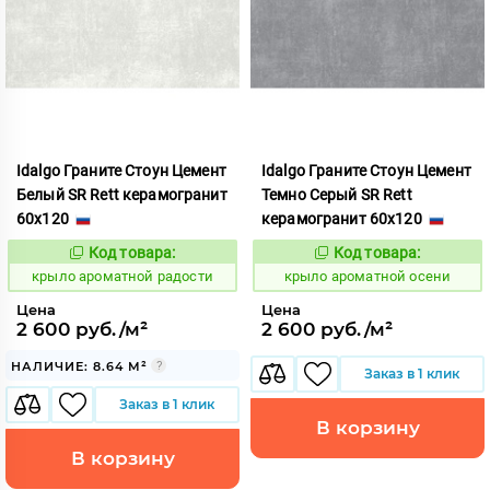
Idalgo Граните Стоун Цемент
Idalgo Граните Стоун Цемент
Белый SR Rett керамогранит
Темно Серый SR Rett
60x120
керамогранит 60x120
Код товара:
Код товара:
828452
828440
Код:
Код:
крыло ароматной радости
крыло ароматной осени
Цена
Цена
2 600 руб./м²
2 600 руб./м²
НАЛИЧИЕ: 8.64 М²
Заказ в 1 клик
Заказ в 1 клик
В корзину
В корзину