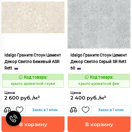
Idalgo Граните Стоун Цемент
Idalgo Граните Стоун Цемент
Декор Светло Бежевый ASR
Декор Светло Серый SR Rett
Rett
60
Код товара:
Код товара:
828469
828488
Код:
Код:
крыло ароматной скуки
крыло ароматной феи
Цена
Цена
2 600 руб./м²
2 400 руб./м²
Заказ в 1 клик
Заказ в 1 клик
В корзину
В корзину