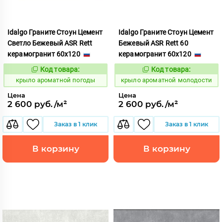
Idalgo Граните Стоун Цемент
Idalgo Граните Стоун Цемент
Светло Бежевый ASR Rett
Бежевый ASR Rett 60
керамогранит 60x120
керамогранит 60x120
Код товара:
Код товара:
828446
828429
Код:
Код:
крыло ароматной погоды
крыло ароматной молодости
Цена
Цена
2 600 руб./м²
2 600 руб./м²
Заказ в 1 клик
Заказ в 1 клик
В корзину
В корзину