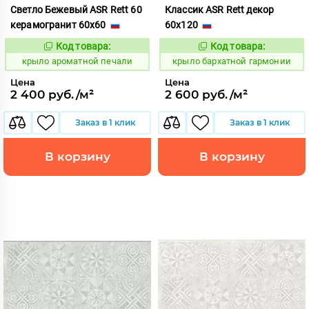
Светло Бежевый ASR Rett 60
Классик ASR Rett декор
керамогранит 60x60
60x120
Код товара:
Код товара:
828445
828516
Код:
Код:
крыло ароматной печали
крыло бархатной гармонии
Цена
Цена
2 400 руб./м²
2 600 руб./м²
Заказ в 1 клик
Заказ в 1 клик
В корзину
В корзину