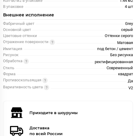
Кол-во м2 в упаковке
1.44 м2
В упаковке
4 шт
Внешнее исполнение
Фабричный цвет
Grey
Основной цвет
серый
Цветовые оттенки
Оттенки серого
Отражение поверхности
Матовая
Имитация
под бетон / цемент
Рисунок
Без рисунка
Обработка
ректифицированная
Стиль
Современный
Форма
квадрат
Противоскользящая
Да
Вариативность цвета
V2
Приходите в шоурумы
Доставка
по всей России