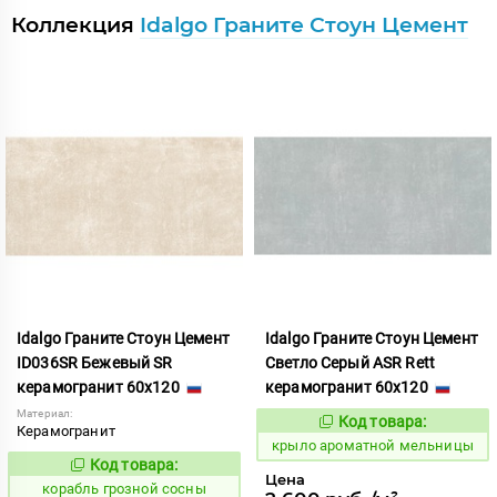
Коллекция
Idalgo Граните Стоун Цемент
Idalgo Граните Стоун Цемент
Idalgo Граните Стоун Цемент
ID036SR Бежевый SR
Светло Серый ASR Rett
керамогранит 60x120
керамогранит 60x120
Материал:
Код товара:
828424
Код:
Керамогранит
крыло ароматной мельницы
Код товара:
768472
Код:
Цена
корабль грозной сосны