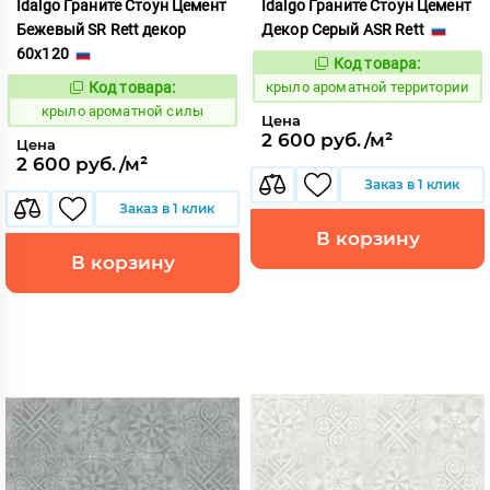
Idalgo Граните Стоун Цемент
Idalgo Граните Стоун Цемент
Бежевый SR Rett декор
Декор Серый ASR Rett
60x120
Код товара:
828479
Код:
Код товара:
крыло ароматной территории
828463
Код:
крыло ароматной силы
Цена
2 600 руб./м²
Цена
2 600 руб./м²
Заказ в 1 клик
Заказ в 1 клик
В корзину
В корзину