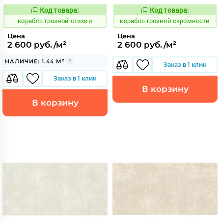
Код товара:
Код товара:
768473
768468
Код:
Код:
корабль грозной стихии
корабль грозной скромности
Цена
Цена
2 600 руб./м²
2 600 руб./м²
НАЛИЧИЕ: 1.44 М²
Заказ в 1 клик
Заказ в 1 клик
В корзину
В корзину